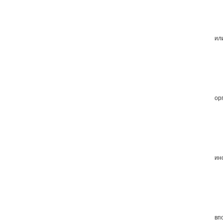
ил
ор
инс
вп