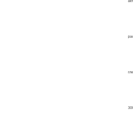
акт
ра
глю
30