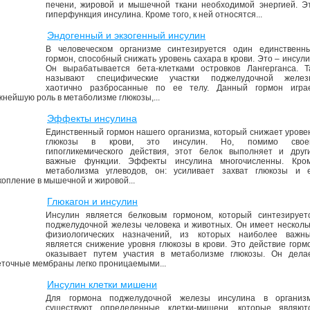
печени, жировой и мышечной ткани необходимой энергией. Э
гиперфункция инсулина. Кроме того, к ней относятся...
Эндогенный и экзогенный инсулин
В человеческом организме синтезируется один единственн
гормон, способный снижать уровень сахара в крови. Это – инсули
Он вырабатывается бета-клетками островков Лангерганса. Т
называют специфические участки поджелудочной желез
хаотично разбросанные по ее телу. Данный гормон игра
жнейшую роль в метаболизме глюкозы,...
Эффекты инсулина
Единственный гормон нашего организма, который снижает урове
глюкозы в крови, это инсулин. Но, помимо свое
гипогликемического действия, этот белок выполняет и друг
важные функции. Эффекты инсулина многочисленны. Кро
метаболизма углеводов, он: усиливает захват глюкозы и 
копление в мышечной и жировой...
Глюкагон и инсулин
Инсулин является белковым гормоном, который синтезирует
поджелудочной железы человека и животных. Он имеет несколь
физиологических назначений, из которых наиболее важн
является снижение уровня глюкозы в крови. Это действие горм
оказывает путем участия в метаболизме глюкозы. Он дела
еточные мембраны легко проницаемыми...
Инсулин клетки мишени
Для гормона поджелудочной железы инсулина в организ
существуют определенные клетки-мишени, которые являют