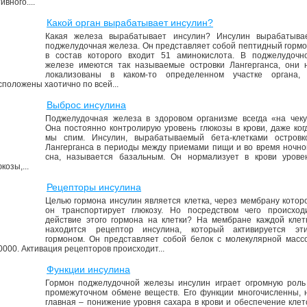
ивного....
Какой орган вырабатывает инсулин?
Какая железа вырабатывает инсулин? Инсулин вырабатыва
поджелудочная железа. Он представляет собой пептидный гормо
в состав которого входит 51 аминокислота. В поджелудочн
железе имеются так называемые островки Лангерганса, они 
локализованы в каком-то определенном участке органа,
сположены хаотично по всей...
Выброс инсулина
Поджелудочная железа в здоровом организме всегда «на чеку
Она постоянно контролирую уровень глюкозы в крови, даже ког
мы спим. Инсулин, вырабатываемый бета-клетками островк
Лангерганса в периоды между приемами пищи и во время ночно
сна, называется базальным. Он нормализует в крови урове
козы,...
Рецепторы инсулина
Целью гормона инсулин является клетка, через мембрану котор
он транспортирует глюкозу. Но посредством чего происход
действие этого гормона на клетки? На мембране каждой клет
находится рецептор инсулина, который активируется эт
гормоном. Он представляет собой белок с молекулярной масс
0000. Активация рецепторов происходит...
Функции инсулина
Гормон поджелудочной железы инсулин играет огромную роль
промежуточном обмене веществ. Его функции многочисленны, 
главная – понижение уровня сахара в крови и обеспечение клет