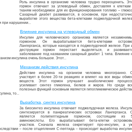
Роль инсулина в организме человека трудно переоценить. Эт
гормон отвечает за углеводный обмен, доставляя к клеткам
тканям необходимое для их функционирования топливо – глюкоз
Сахарный диабет развивается, в основном, при недостаточн
выработке этого вещества бета-клетками поджелудочной желе
и при нарушении...
Влияние инсулина на углеводный обмен
Инсулин для человеческого организма является незаменим
гормоном. Он вырабатывается бета-клетками островк
Лангерганса, которые находятся в поджелудочной железе. При 
деструкции гормон перестает выделяться, и развивает
заболевание под названием сахарный диабет 1 типа. Влияние 
ганизм инсулина очень большое. Этот...
Механизм действия инсулина
Действие инсулина на организм человека многогранно. 
участвует в более 20-ти реакциях и влияет на все виды обме
веществ. Этот гормон улучшает анаболические процесс
усиливает синтез гликогена, белков и жиров. Но среди вс
полезных функций основным является гипогликемическое действ
улина, то...
Выработка, синтез инсулина
За биосинтез инсулина отвечает поджелудочная железа. Инсул
синтезируется в панкреатических островках Лангерганса. 
является полипептидным гормоном, состоящим из 
аминокислоты. Его вырабатывают бета-клетки островков
участков. Сначала железа секретирует про-инсулин, а у
оследствии – после отщепления С-пептида – происходит выработка инсули