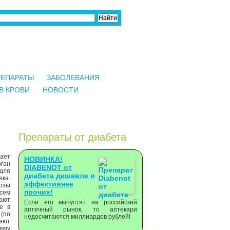
РЕПАРАТЫ
ЗАБОЛЕВАНИЯ
В КРОВИ
НОВОСТИ
Препараты от диабета
ает
НОВИНКА!
ган
DIABENOT от
 для
диабета дешевле и
ка.
эффективнее
озы
прочих!
всем
ают
Если его выпустят на российский
е в
аптечный рынок, то аптекари
(по
недосчитаются миллиардов рублей!
меют
сему