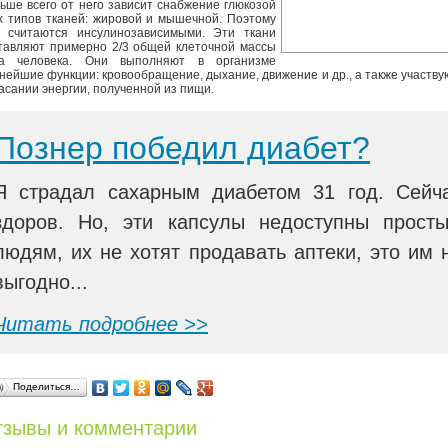
ьше всего от него зависит снабжение глюкозой
х типов тканей: жировой и мышечной. Поэтому
 считаются инсулинозависимыми. Эти ткани
тавляют примерно 2/3 общей клеточной массы
ла человека. Они выполняют в организме
нейшие функции: кровообращение, дыхание, движение и др., а также участву
асании энергии, полученной из пищи.
Познер победил диабет?
Я страдал сахарным диабетом 31 год. Сейч
здоров. Но, эти капсулы недоступны прост
людям, их не хотят продавать аптеки, это им 
выгодно...
Читать подробнее >>
Поделиться…
зывы и комментарии