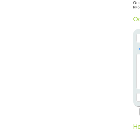
Отз
ниб
Ос
Не