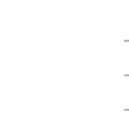
ва
на
кл