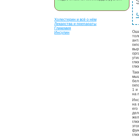
Э
Холестерин и всё о нём
Лекарства и препараты
Гликемия
Оши
Инсулин
то
ант
гип
выр
ор
ути
глю
глю
Так
мыш
бел
гип
1 и
на 
Инс
на 
его
дел
жел
глю
это
фун
глю