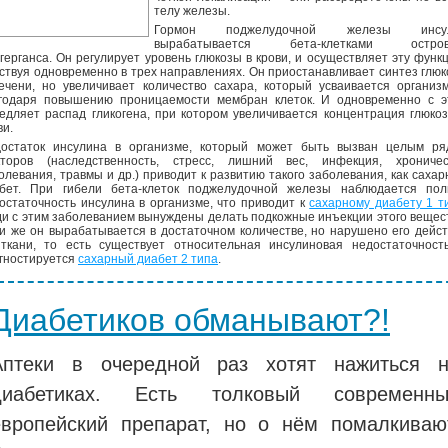
телу железы.
Гормон поджелудочной железы инсу
вырабатывается бета-клетками остров
герганса. Он регулирует уровень глюкозы в крови, и осуществляет эту функ
ствуя одновременно в трех направлениях. Он приостанавливает синтез глю
ечени, но увеличивает количество сахара, который усваивается организ
годаря повышению проницаемости мембран клеток. И одновременно с э
едляет распад гликогена, при котором увеличивается концентрация глюко
ви.
остаток инсулина в организме, который может быть вызван целым ря
торов (наследственность, стресс, лишний вес, инфекция, хроничес
олевания, травмы и др.) приводит к развитию такого заболевания, как саха
бет. При гибели бета-клеток поджелудочной железы наблюдается пол
остаточность инсулина в организме, что приводит к
сахарному диабету 1 т
и с этим заболеванием вынуждены делать подкожные инъекции этого вещес
и же он вырабатывается в достаточном количестве, но нарушено его дейс
ткани, то есть существует относительная инсулиновая недостаточность
гностируется
сахарный диабет 2 типа
.
Диабетиков обманывают?!
Аптеки в очередной раз хотят нажиться 
диабетиках. Есть толковый современны
европейский препарат, но о нём помалкиваю