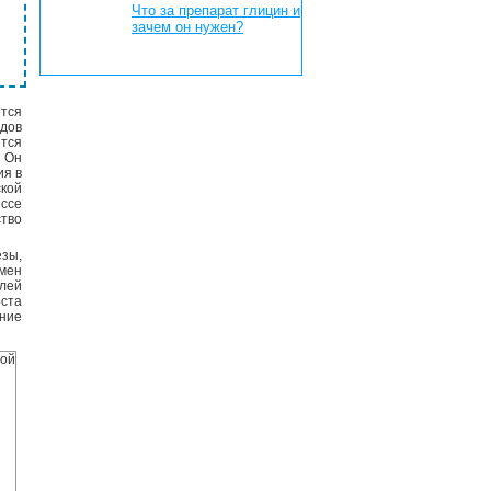
Что за препарат глицин и
зачем он нужен?
ется
дов
ется
 Он
ия в
кой
ссе
ство
езы,
мен
лей
оста
ение