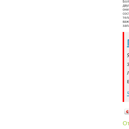
Бол
дву
они
сос
те
важ
зап
От