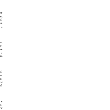
ет
н,
ой
не
 а
».
да
ов
го
нь
ой
ит
ки
им
ой
 в
но
ок