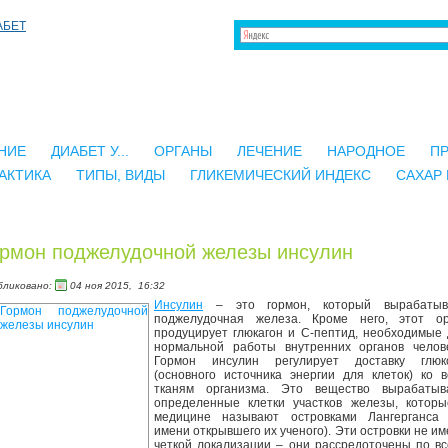
НИЕ
ДИАБЕТ У...
ОРГАНЫ
ЛЕЧЕНИЕ
НАРОДНОЕ
П
АКТИКА
ТИПЫ, ВИДЫ
ГЛИКЕМИЧЕСКИЙ ИНДЕКС
САХАР 
рмон поджелудочной железы инсулин
бликовано:
04 ноя 2015,
16:32
Инсулин
– это гормон, который вырабатыв
поджелудочная железа. Кроме него, этот ор
продуцирует глюкагон и С-пептид, необходимые
нормальной работы внутренних органов челове
Гормон инсулин регулирует доставку глюк
(основного источника энергии для клеток) ко 
тканям организма. Это вещество вырабатыв
определенные клетки участков железы, которы
медицине называют островками Лангерганса 
имени открывшего их ученого). Эти островки не и
четкой локализации – они рассредоточены по в