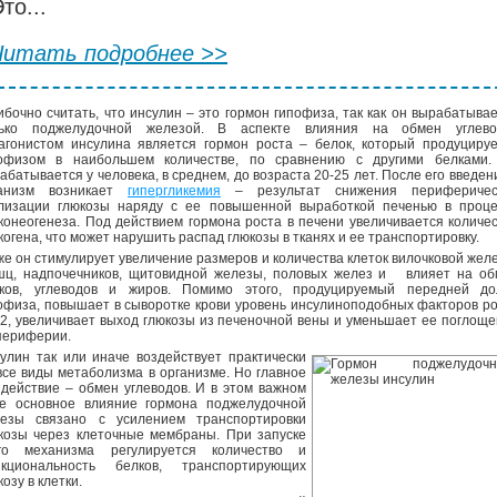
то...
Читать подробнее >>
бочно считать, что инсулин – это гормон гипофиза, так как он вырабатыва
лько поджелудочной железой. В аспекте влияния на обмен углево
агонистом инсулина является гормон роста – белок, который продуциру
офизом в наибольшем количестве, по сравнению с другими белками.
абатывается у человека, в среднем, до возраста 20-25 лет. После его введен
ганизм возникает
гипергликемия
– результат снижения периферичес
лизации глюкозы наряду с ее повышенной выработкой печенью в проце
конеогенеза. Под действием гормона роста в печени увеличивается количе
когена, что может нарушить распад глюкозы в тканях и ее транспортировку.
же он стимулирует увеличение размеров и количества клеток вилочковой жел
ц, надпочечников, щитовидной железы, половых желез и влияет на об
ков, углеводов и жиров. Помимо этого, продуцируемый передней до
офиза, повышает в сыворотке крови уровень инсулиноподобных факторов р
 2, увеличивает выход глюкозы из печеночной вены и уменьшает ее поглощ
периферии.
улин так или иначе воздействует практически
все виды метаболизма в организме. Но главное
 действие – обмен углеводов. И в этом важном
е основное влияние гормона поджелудочной
езы связано с усилением транспортировки
козы через клеточные мембраны. При запуске
го механизма регулируется количество и
кциональность белков, транспортирующих
козу в клетки.