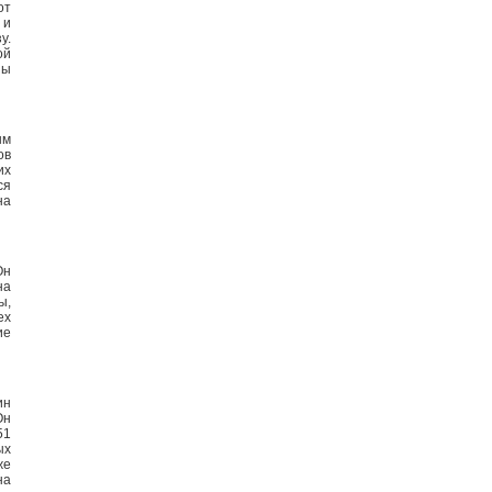
от
 и
у.
ой
зы
ым
ов
их
ся
на
Он
на
ы,
ех
ие
ин
Он
51
ых
же
на