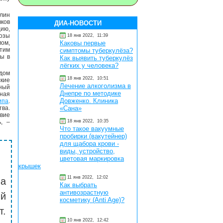
лин
ков
ДИА-НОВОСТИ
цию,
козы
18 янв 2022,
11:39
мом,
Каковы первые
тим
симптомы туберкулёза?
зы в
Как выявить туберкулёз
лёгких у человека?
дом
18 янв 2022,
10:51
кие
Лечение алкоголизма в
рный
Днепре по методике
ная
Довженко. Клиника
ипа
.
тва.
«Сана»
твие
, –
18 янв 2022,
10:35
Что такое вакуумные
пробирки (вакутейнер)
для щабора крови -
виды, устройство,
цветовая маркировка
крышек
11 янв 2022,
12:02
на
Как выбрать
антивозрастную
й
косметику (Anti Age)?
т.
10 янв 2022,
12:42