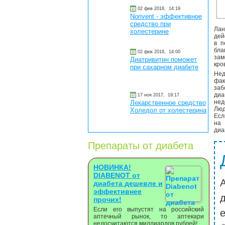
02 фев 2018,
14:19
Norivent - эффективное
средство при
Лан
холестерине
дей
в п
бла
02 фев 2018,
14:00
зам
Диатривитин поможет
кро
при сахарном диабете
Нед
фак
заб
диа
17 ноя 2017,
19:17
нед
Лекарственное средство
Люд
Холедол от холестерина
Есл
на 
диа
Препараты от диабета
НОВИНКА!
DIABENOT от
диабета дешевле и
эффективнее
прочих!
Если его выпустят на российский
аптечный рынок, то аптекари
недосчитаются миллиардов рублей!