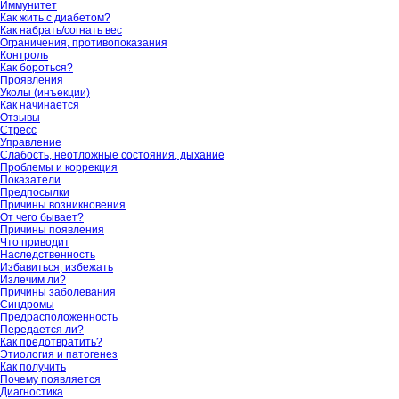
Иммунитет
Как жить с диабетом?
Как набрать/согнать вес
Ограничения, противопоказания
Контроль
Как бороться?
Проявления
Уколы (инъекции)
Как начинается
Отзывы
Стресс
Управление
Слабость, неотложные состояния, дыхание
Проблемы и коррекция
Показатели
Предпосылки
Причины возникновения
От чего бывает?
Причины появления
Что приводит
Наследственность
Избавиться, избежать
Излечим ли?
Причины заболевания
Синдромы
Предрасположенность
Передается ли?
Как предотвратить?
Этиология и патогенез
Как получить
Почему появляется
Диагностика