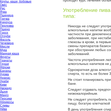
проходят курс лечения боль
Крупы, каши, бобовые
Овёс
Рис
Употребление пива
Ячка
типа:
Пшеница
Гречка
Кукуруза
Перловка
Никогда не следует употр
Пшено
алкогольные напитки вооб
Горох
частности при декомпенс
Отруби
заболевания, при нестаб
Фасоль
глюкозы в крови, в первы
Чечевица
смены препаратов базисн
Мюсли
при обострении любых с
Мука
Манная каша
заболеваний.
Фрукты
Частота употребления лю
Гранаты
алкогольных напитков не 
Груши
Яблоки
Однократная доза алкогол
Бананы
спирта, то есть не более 
Хурма
Ананас
Не стоит планировать при
Унаби
бане.
Киви
Авокадо
Следует отдавать предпоч
Дыня
низкокалорийным.
Манго
Персики
Не следует употреблять п
Абрикосы
пищу, богатую клетчаткой
Сливы
Айва
В день употребления спир