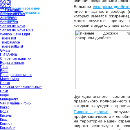
влияния воздействием алкого
WG-70
WG-72
Больным
сахарным диабет
Холестерин и всё о нём
77 Elektronika
пиво в частности вообще (
Лекарства и препараты
Sensocard Plus
которых имеется ожирение),
Гликемия
Autosense
может случиться приступ 
Инсулин
SensoCard
который в ряде случаев зак
SensoLite Nova
SensoLite Nova Plus
Wellion Calla Light
Trueresult
Truebalance
Trueresulttwist
GMate
ПИТАНИЕ
Спиртные напитки
Водка и коньяк
Пиво
Вино
Праздничное меню
Масленица
Пасха
Напитки безалкогольные
Соки
Кофе
функционального состоя
Минералка
правильного полноценного 
Чай и чайный гриб
которые вынуждены ограничи
Какао
Вода
Пивные дрожжи
получили
Кисель
профилактического и лечебно
Квас
на территории нашей страны
Компот
широко используют в раз
Коктейли