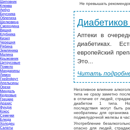
Шиповник
Не превышать рекомендов
Клюква
Арбуз
Брусника
Облепиха
Диабетиков
Шелковица
Смородина
Вишня
Аптеки в очеред
Клубника
Кизил
Черешня
диабетиках. Ес
Рябина
Земляника
европейский преп
Малина
Крыжовник
Это...
Цитрусовые
Помело
Мандарины
Читать подробне
Лимон
Грейпфрут
Апельсины
Орехи
Негативное влияние алкогол
Миндаль
типа не сразу заметно посл
Кедровые
в отличие от людей, страд
Грецкие
диабетом 1 типа. Но
Арахис
Фундук
последствия могут быть р
Кокос
необратимы для организма
Семечки
поджелудочной железы в час
Блюда
Употребление безалкогольн
Холодец
Салаты
опасно для людей, страда