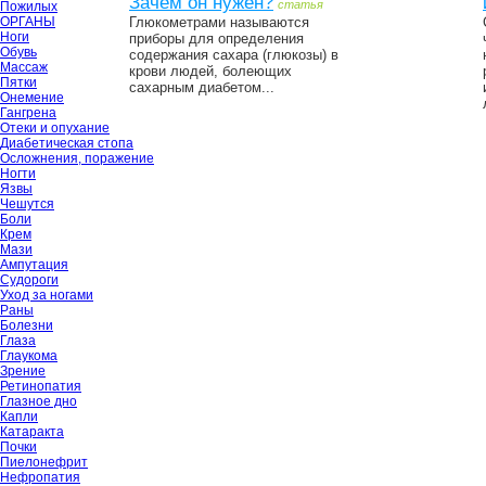
Зачем он нужен?
статья
Пожилых
ОРГАНЫ
Глюкометрами называются
Ноги
приборы для определения
Обувь
содержания сахара (глюкозы) в
Массаж
крови людей, болеющих
Пятки
сахарным диабетом...
Онемение
Гангрена
Отеки и опухание
Диабетическая стопа
Осложнения, поражение
Ногти
Язвы
Чешутся
Боли
Крем
Мази
Ампутация
Судороги
Уход за ногами
Раны
Болезни
Глаза
Глаукома
Зрение
Ретинопатия
Глазное дно
Капли
Катаракта
Почки
Пиелонефрит
Нефропатия