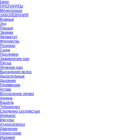
Цинк
ПРЕПАРАТЫ
Мочегонные
ЗАБОЛЕВАНИЯ
Кожные
Зуд
Прыщи
Экзема
Дерматит
Фурункулы
Псориаз
Сыпи
Пролежни
Заживление ран
Пятна
Лечение ран
Выпадение волос
Дыхательные
Дыхание
Пневмония
Астма
Воспаление легких
Ангина
Кашель
Туберкулез
Сердечно-сосудистые
Инфаркт
Инсульт
Атеросклероз
Давление
Гипертония
Ишемия