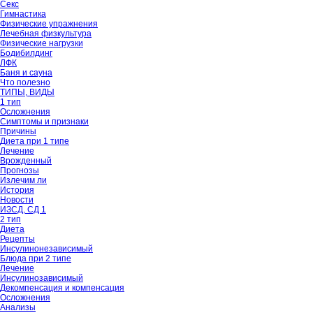
Секс
Гимнастика
Физические упражнения
Лечебная физкультура
Физические нагрузки
Бодибилдинг
ЛФК
Баня и сауна
Что полезно
ТИПЫ, ВИДЫ
1 тип
Осложнения
Симптомы и признаки
Причины
Диета при 1 типе
Лечение
Врожденный
Прогнозы
Излечим ли
История
Новости
ИЗСД, СД 1
2 тип
Диета
Рецепты
Инсулинонезависимый
Блюда при 2 типе
Лечение
Инсулинозависимый
Декомпенсация и компенсация
Осложнения
Анализы