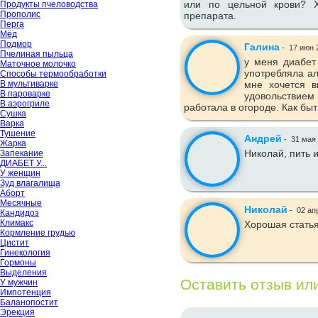
или по цельной крови? Х
Продукты пчеловодства
Прополис
препарата.
Перга
Мёд
Подмор
Галина
-
17 июн 
Пчелиная пыльца
у меня диабет 
Маточное молочко
употребляла ал
Способы термообработки
В мультиварке
мне хочется в
В пароварке
удовольствием
В аэрогриле
работала в огороде. Как бы
Сушка
Варка
Тушение
Андрей
-
31 мая
Жарка
Николай, пить и
Запекание
ДИАБЕТ У...
У женщин
Зуд влагалища
Аборт
Месячные
Николай
-
02 ап
Кандидоз
Климакс
Хорошая статья.
Кормление грудью
Цистит
Гинекология
Гормоны
Выделения
Оставить отзыв ил
У мужчин
Импотенция
Баланопостит
Эрекция