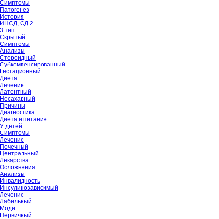
Симптомы
Патогенез
История
ИНСД, СД 2
3 тип
Скрытый
Симптомы
Анализы
Стероидный
Субкомпенсированный
Гестационный
Диета
Лечение
Латентный
Несахарный
Причины
Диагностика
Диета и питание
У детей
Симптомы
Лечение
Почечный
Центральный
Лекарства
Осложнения
Анализы
Инвалидность
Инсулинозависимый
Лечение
Лабильный
Моди
Первичный