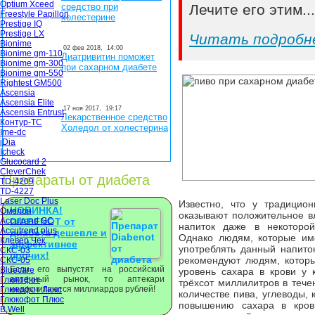
Optium Xceed
средство при
Лечите его этим..
Freestyle Papillon
холестерине
Prestige IQ
Prestige LX
Читать подробн
Bionime
02 фев 2018,
14:00
Bionime gm-110
Диатривитин поможет
Bionime gm-300
при сахарном диабете
Bionime gm-550
Rightest GM500
Ascensia
Ascensia Elite
17 ноя 2017,
19:17
Ascensia Entrust
Лекарственное средство
Контур-ТС
Холедол от холестерина
Ime-dc
iDia
Icheck
Glucocard 2
CleverChek
Препараты от диабета
TD-4209
TD-4227
Laser Doc Plus
Известно, что у традицио
НОВИНКА!
Омелон
оказывают положительное в
Accutrend GC
DIABENOT от
напиток даже в некоторой
Accutrend plus
диабета дешевле и
Однако людям, которые им
Клевер Чек
эффективнее
употреблять данный напито
СКС-03
прочих!
рекомендуют людям, котор
СКС-05
Если его выпустят на российский
Bluecare
уровень сахара в крови у
аптечный рынок, то аптекари
Глюкофот
трёхсот миллилитров в течен
недосчитаются миллиардов рублей!
Глюкофот Люкс
количестве пива, углеводы,
Глюкофот Плюс
повышению сахара в крови
B.Well