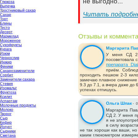
не выгодно...
Глюкоза
Выпечка
Тростниковый сахар
Читать подробн
Сахар
Торт
Блины
Тесто
Десерт
Отзывы и коммент
Мармелад
Мороженое
Сухофрукты
Маргарита Па
Курага
Изюм
У меня СД 2 
Чернослив
посоветовала с
Инжир
препарата Dia
Финики
приём. Соблюд
Сахарозаменители
проходить пешком 2-3 кило
Сорбит
Заменители сахара
замечаю плавное снижение 
Стевия
9.3 до 7.1, а вчера даже до
Изомальт
успехах отпишусь.
Фруктоза
Ксилит
Аспартам
Ольга Шпак
-
0
Молочные продукты
Молоко
Маргарита Пав
Творог
СД 2. У меня п
Сыр
я не злоупотре
Кефир
в силу возраст
Йогурт
не так хороши как ваши, но
Сырники
каким глюкометром измеряе
Сметана