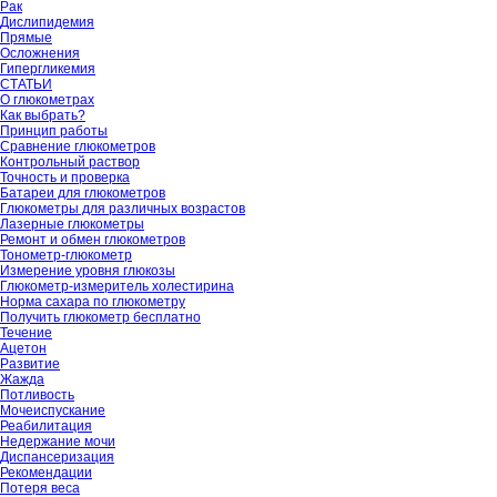
Рак
Дислипидемия
Прямые
Осложнения
Гипергликемия
СТАТЬИ
О глюкометрах
Как выбрать?
Принцип работы
Сравнение глюкометров
Контрольный раствор
Точность и проверка
Батареи для глюкометров
Глюкометры для различных возрастов
Лазерные глюкометры
Ремонт и обмен глюкометров
Тонометр-глюкометр
Измерение уровня глюкозы
Глюкометр-измеритель холестирина
Норма сахара по глюкометру
Получить глюкометр бесплатно
Течение
Ацетон
Развитие
Жажда
Потливость
Мочеиспускание
Реабилитация
Недержание мочи
Диспансеризация
Рекомендации
Потеря веса