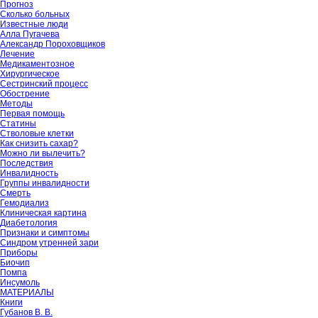
Прогноз
Сколько больных
Известные люди
Алла Пугачева
Александр Пороховщиков
Лечение
Медикаментозное
Хирургическое
Сестринский процесс
Обострение
Методы
Первая помощь
Статины
Стволовые клетки
Как снизить сахар?
Можно ли вылечить?
Последствия
Инвалидность
Группы инвалидности
Смерть
Гемодиализ
Клиническая картина
Диабетология
Признаки и симптомы
Синдром утренней зари
Приборы
Биочип
Помпа
Инсумоль
МАТЕРИАЛЫ
Книги
Губанов В. В.