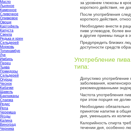
Масло
за уровнем глюкозы в кро
Льняное
короткого действия, не д
Каменное
Сливочное
После употребления след
Оливковое
короткого действия, отно
Овощи
Необходимо внести в рац
Картофель
Капуста
пиве углеводов, более вн
Свекла
в другие приемы пищи в э
Редька и хрен
Предупредить близких люд
Сельдерей
Морковь
доступности средств обр
Топинамбур
Лук
Употребление пива
Имбирь
Перец
типа:
Тыква
Помидоры
Сельдерей
Допустимо употребление 
Огурцы
заболевания, компенсир
Чеснок
рекомендованными эндокр
Кабачки
Щавель
Частота употребления пив
Баклажаны
при этом порция не долж
Спаржа
Редис
Необходимо обязательно 
Репа
принятом напитке в общем
Черемша
дня, уменьшать их количе
Ягоды
Калина
Калорийность спирта треб
Виноград
течении дня, особенно л
Черника