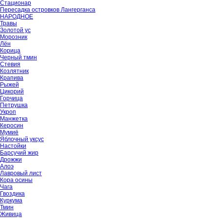
Стационар
Пересадка островков Лангерганса
НАРОДНОЕ
Травы
Золотой ус
Морозник
Лён
Корица
Черный тмин
Стевия
Козлятник
Крапива
Рыжей
Цикорий
Горчица
Петрушка
Укроп
Манжетка
Керосин
Мумиё
Яблочный уксус
Настойки
Барсучий жир
Дрожжи
Алоэ
Лавровый лист
Кора осины
Чага
Гвоздика
Куркума
Тмин
Живица