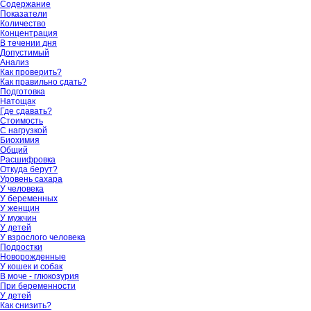
Содержание
Показатели
Количество
Концентрация
В течении дня
Допустимый
Анализ
Как проверить?
Как правильно сдать?
Подготовка
Натощак
Где сдавать?
Стоимость
С нагрузкой
Биохимия
Общий
Расшифровка
Откуда берут?
Уровень сахара
У человека
У беременных
У женщин
У мужчин
У детей
У взрослого человека
Подростки
Новорожденные
У кошек и собак
В моче - глюкозурия
При беременности
У детей
Как снизить?