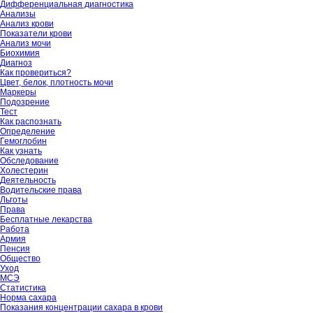
Дифференциальная диагностика
Анализы
Анализ крови
Показатели крови
Анализ мочи
Биохимия
Диагноз
Как провериться?
Цвет, белок, плотность мочи
Маркеры
Подозрение
Тест
Как распознать
Определение
Гемоглобин
Как узнать
Обследование
Холестерин
Деятельность
Водительские права
Льготы
Права
Бесплатные лекарства
Работа
Армия
Пенсия
Общество
Уход
МСЭ
Статистика
Норма сахара
Показания концентрации сахара в крови