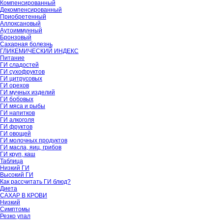
Компенсированный
Декомпенсированный
Приобретенный
Аллоксановый
Аутоиммунный
Бронзовый
Сахарная болезнь
ГЛИКЕМИЧЕСКИЙ ИНДЕКС
Питание
ГИ сладостей
ГИ сухофруктов
ГИ цитрусовых
ГИ орехов
ГИ мучных изделий
ГИ бобовых
ГИ мяса и рыбы
ГИ напитков
ГИ алкоголя
ГИ фруктов
ГИ овощей
ГИ молочных продуктов
ГИ масла, яиц, грибов
ГИ круп, каш
Таблица
Низкий ГИ
Высокий ГИ
Как рассчитать ГИ блюд?
Диета
САХАР В КРОВИ
Низкий
Симптомы
Резко упал