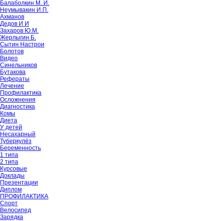
Балаболкин М. И.
Неумывакин И.П.
Ахманов
Дедов И И
Захаров Ю.М.
Жерлыгин Б.
Сытин Настрои
Болотов
Видео
Синельников
Бутакова
Рефераты
Лечение
Профилактика
Осложнения
Диагностика
Комы
Диета
У детей
Несахарный
Туберкулёз
Беременность
1 типа
2 типа
Курсовые
Доклады
Презентации
Диплом
ПРОФИЛАКТИКА
Спорт
Велосипед
Зарядка