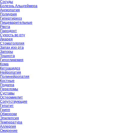
Сосуды
Болезнь Альцгеймера
Ангиопатия
Полиурия
Гипертиреоз
Пищеварительные
Рвота
Пародонт
Сухость во рту
Диарея
Стоматология
Запах изо рта
Запоры
Тошнота
Гипогликемия
Кома
Кетоацидоз
Нейропатия
Полинейропатия
Костные
Подагра
Переломы
Суставы
Остеомиелит
Сопутствующие
Гепатит
Грипп
Обмороки
Эпилепсия
Температура
Аллергия
Ожирение