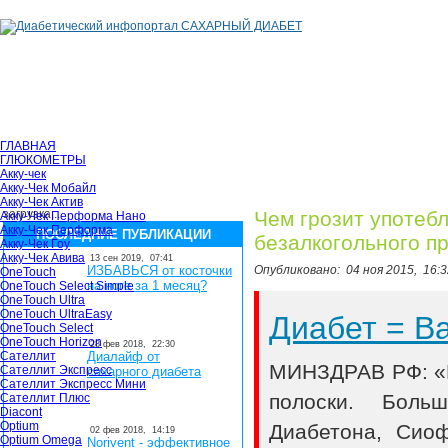
ГЛАВНАЯ
ГЛЮКОМЕТРЫ
Акку-чек
Акку-Чек Мобайл
Акку-Чек Актив
загрузка...
Чем грозит употебл
Акку-Чек Перформа Нано
Акку-Чек Перформа
ПОСЛЕДНИЕ ПУБЛИКАЦИИ
безалкогольного п
Акку-Чек Гоу
Акку-Чек Авива
13 сен 2019,
07:41
ИЗБАВЬСЯ от косточки
Опубликовано:
04 ноя 2015,
16:3
OneTouch
на ноге за 1 месяц?
OneTouch Select Simple
OneTouch Ultra
OneTouch UltraEasy
Диабет = 
OneTouch Select
OneTouch Horizon
28 фев 2018,
22:30
Сателлит
Диалайф от
МИНЗДРАВ РФ: «В
Сателлит Экспресс
сахарного диабета
Сателлит Экспресс Мини
полоски. Боль
Сателлит Плюс
Diacont
Optium
Диабетона, Сио
02 фев 2018,
14:19
Optium Omega
Norivent - эффективное