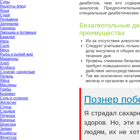
Супы
диабетом, чем его содерж
Рецепты блюд
аналогов. Предпочтительн
Язык
специальные диабетические 
Суши
Пельмени
Запеканка
Безалкогольные ди
Гарниры
преимущества
Окрошка и ботвинья
Бакалея
Из-за отсутствия алкоголя
Икра
Следует учитывать только
Сало
Мясо
дозу инсулина и общее ко
Рыба и рыбий жир
течение дня.
Макароны
Уровень гликемии безалко
Хлеб
требует повышенного вним
Колбаса
действия непосредственн
Сосиски, сардельки
Так же исключено негати
Печень
железу и организм в цело
Яйца
Маслины
Грибы
Крахмал
Познер поб
Соль и соленое
Желатин
Соусы
Сладкое
Я страдал сахар
Печенье
Варенье
здоров. Но, эти
Шоколад
Зефир
людям, их не хот
Конфеты
Фруктоза