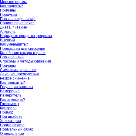
Меньше нормы
Как поднять?
Причины
Продукты
Повышающие сахар
Понижающие сахар
Диета, питание
Алкоголь
Народные средства, рецепты
Высокий
Как уменьшить?
Препараты для снижения
Колебание сахара в крови
Повышенный
Способы и методы снижения
Причины
Симптомы, признаки
Лечение, последствия
Резкое снижение
Как понизить?
Регуляция глюкозы
Измерение
Измеритель
Как измерить?
Глюкометр
Контроль
Прибор
При диабете
Холестерин
Норма сахара
Нормальный сахар
Определение