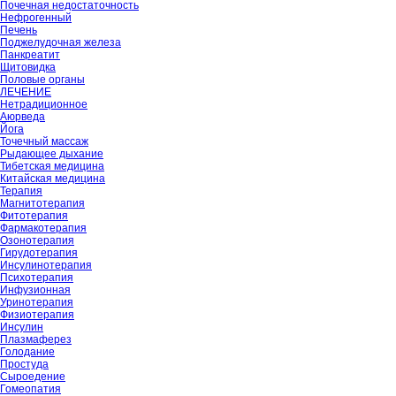
Почечная недостаточность
Нефрогенный
Печень
Поджелудочная железа
Панкреатит
Щитовидка
Половые органы
ЛЕЧЕНИЕ
Нетрадиционное
Аюрведа
Йога
Точечный массаж
Рыдающее дыхание
Тибетская медицина
Китайская медицина
Терапия
Магнитотерапия
Фитотерапия
Фармакотерапия
Озонотерапия
Гирудотерапия
Инсулинотерапия
Психотерапия
Инфузионная
Уринотерапия
Физиотерапия
Инсулин
Плазмаферез
Голодание
Простуда
Сыроедение
Гомеопатия