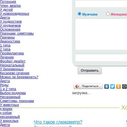
Потенция
Член, виагра
У детей
У новорожденных
Мужчина
Женщина
Диета
У подростков
У грудничков
Осложнения
Признаки, симптомы
Причины
Диагностика
1 типа
2 типа
Профилактика
Лечение
Фосфат-диабет
Неонатальный
У беременных
Кесарево сечение
Можно ли беременеть?
Диета
Роды
Поделиться…
1 и 2 типа
загрузка...
Выбор роддома
Несахарный
Симптомы, признаки
У животных
Хо
у кошек
у собак
несахарный
У взрослых
Что такое глюкометр?
Диета