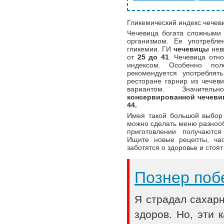
Гликемический индекс чечев
Чечевица богата сложными у
организмом. Ее употребле
гликемии. ГИ
чечевицы
невы
от
25 до 41
. Чечевица отн
индексом. Особенно пол
рекомендуется употребля
ресторане гарнир из чечев
вариантом. Значит
консервированной чечеви
44.
Имея такой большой выбор
можно сделать меню разноо
приготовлении получаютс
Ищите новые рецепты, час
заботятся о здоровье и стоят
Познер поб
Я страдал сахар
здоров. Но, эти