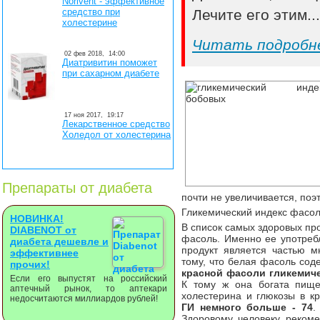
Norivent - эффективное
средство при
Лечите его этим..
холестерине
Читать подробн
02 фев 2018,
14:00
Диатривитин поможет
при сахарном диабете
17 ноя 2017,
19:17
Лекарственное средство
Холедол от холестерина
Препараты от диабета
почти не увеличивается, по
Гликемический индекс фасо
НОВИНКА!
В список самых здоровых пр
DIABENOT от
фасоль. Именно ее употреб
диабета дешевле и
продукт является частью м
эффективнее
тому, что белая фасоль сод
прочих!
красной фасоли гликемиче
Если его выпустят на российский
К тому ж она богата пище
аптечный рынок, то аптекари
холестерина и глюкозы в к
недосчитаются миллиардов рублей!
ГИ немного больше - 74
.
Здоровому человеку реком