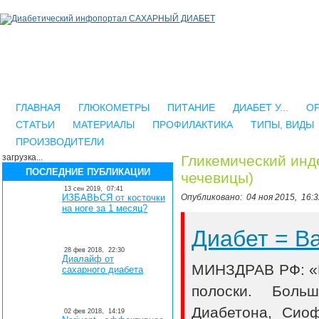
ГЛАВНАЯ
ГЛЮКОМЕТРЫ
ПИТАНИЕ
ДИАБЕТ У...
О
СТАТЬИ
МАТЕРИАЛЫ
ПРОФИЛАКТИКА
ТИПЫ, ВИДЫ
ПРОИЗВОДИТЕЛИ
загрузка...
Гликемический инд
ПОСЛЕДНИЕ ПУБЛИКАЦИИ
чечевицы)
13 сен 2019,
07:41
ИЗБАВЬСЯ от косточки
Опубликовано:
04 ноя 2015,
16:3
на ноге за 1 месяц?
Диабет = 
28 фев 2018,
22:30
Диалайф от
МИНЗДРАВ РФ: «В
сахарного диабета
полоски. Боль
Диабетона, Сио
02 фев 2018,
14:19