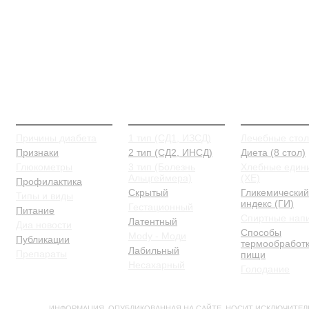
О Диабете
Типы и виды
Питание
Причины диабета
1 тип (СД1, ИЗСД)
Лечебные сто
Признаки
2 тип (СД2, ИНСД)
Диета (8 стол)
Глюкометры
3 тип (Болезнь
Хлебные един
Альцгеймера)
(ХЕ)
Профилактика
Скрытый
Гликемический
Типы и виды
индекс (ГИ)
Гестационный
Питание
Спиртные нап
Латентный
Диа новости
Способы
Mody - Моди
Публикации
термообработ
Лабильный
Препараты
пищи
Несахарный
Голодание
ВНИМАНИЕ!
ИНФОРМАЦИЯ, ОПУБЛИКОВАННАЯ НА САЙТЕ, НОСИТ ИСКЛЮЧИТЕЛ