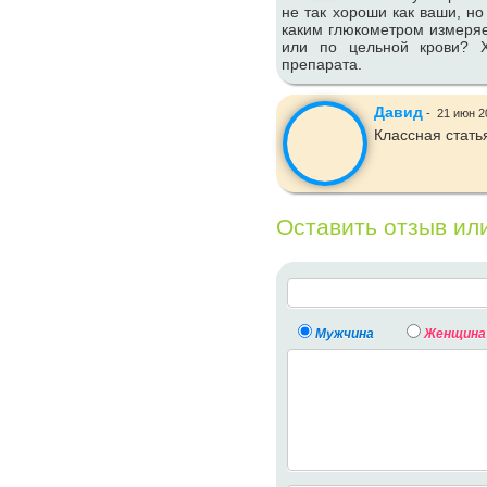
не так хороши как ваши, но
каким глюкометром измеряе
или по цельной крови? Х
препарата.
Давид
-
21 июн 2
Классная стать
Оставить отзыв ил
Мужчина
Женщина