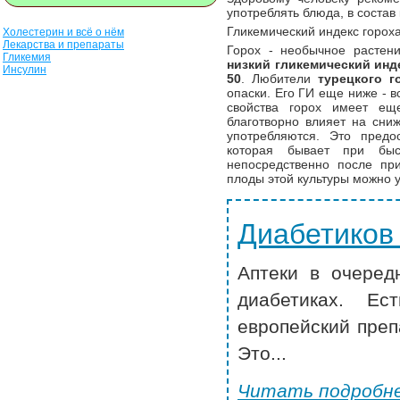
употреблять блюда, в состав
Гликемический индекс горох
Холестерин и всё о нём
Лекарства и препараты
Горох - необычное растен
Гликемия
низкий гликемический инде
Инсулин
50
. Любители
турецкого г
опаски. Его ГИ еще ниже - 
свойства горох имеет е
благотворно влияет на сни
употребляются. Это предо
которая бывает при быс
непосредственно после пр
плоды этой культуры можно у
Диабетиков
Аптеки в очеред
диабетиках. Ес
европейский преп
Это...
Читать подробне