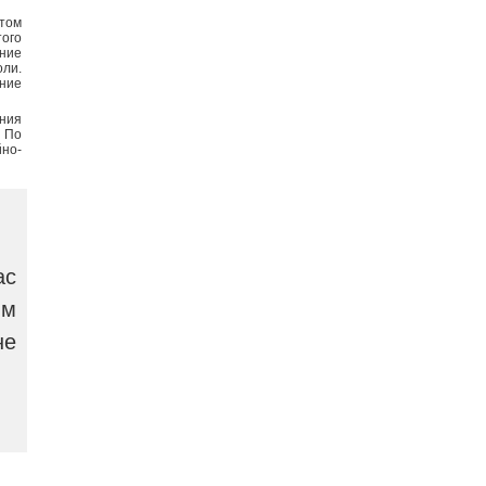
том
того
ние
оли.
ние
ния
 По
но-
ас
ым
не