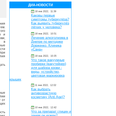
ДИА-НОВОСТИ
18 янв 2022,
11:39
Каковы первые
симптомы туберкулёза?
Как выявить туберкулёз
ния
лёгких у человека?
тем.
ого
18 янв 2022,
10:51
я и
Лечение алкоголизма в
ви,
Днепре по методике
т в
ные
Довженко. Клиника
сти
«Сана»
при
пия
18 янв 2022,
10:35
Что такое вакуумные
пробирки (вакутейнер)
ать
для щабора крови -
виды, устройство,
цветовая маркировка
крышек
11 янв 2022,
12:02
Как выбрать
мные
антивозрастную
апии
косметику (Anti Age)?
т от
щих
10 янв 2022,
12:42
Что за препарат глицин и
ость
зачем он нужен?
шает