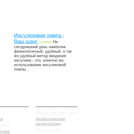
Инсулиновая помпа -
Ваш шанс
На
статья
сегодняшний день наиболее
физиологичный, удобный, а так
же удобный метод введения
инсулина - это, конечно же,
использование инсулиновой
помпы...
илактика
Заболевания
Диабетическая стопа
ка
Диабетическая
ретинопатия
стика
Нейропатия
еские