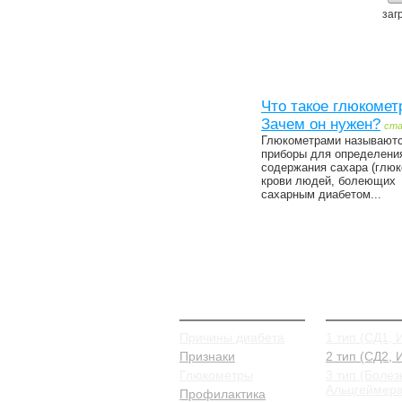
загр
Что такое глюкомет
Зачем он нужен?
ст
Глюкометрами называют
приборы для определени
содержания сахара (глюк
крови людей, болеющих
сахарным диабетом...
О Диабете
Типы и в
Причины диабета
1 тип (СД1, 
Признаки
2 тип (СД2,
Глюкометры
3 тип (Болез
Альцгеймера
Профилактика