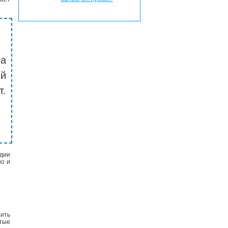
на
й
т.
дии
но и
ить
стые