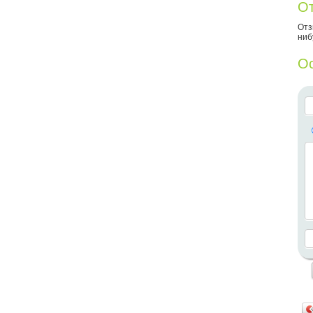
От
Отз
ниб
Ос