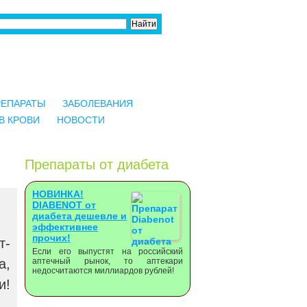
РЕПАРАТЫ
ЗАБОЛЕВАНИЯ
В КРОВИ
НОВОСТИ
Препараты от диабета
НОВИНКА!
DIABENOT от
диабета дешевле и
эффективнее
прочих!
т-
Если его выпустят на российский
а,
аптечный рынок, то аптекари
недосчитаются миллиардов рублей!
и!