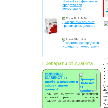
Norivent - эффективное
средство при
холестерине
02 фев 2018,
14:00
Диатривитин поможет
при сахарном диабете
17 ноя 2017,
19:17
Лекарственное средство
Холедол от холестерина
Препараты от диабета
от 
НОВИНКА!
DIABENOT от
диабета дешевле и
эффективнее
Для
прочих!
спо
– о
Если его выпустят на российский
тяж
аптечный рынок, то аптекари
пат
недосчитаются миллиардов рублей!
Сни
уме