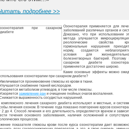
Читать подробнее >>
Озонотерапия применяется для лече
заболеваний различных органов и сис
Доказано, что при использовании эт
метода улучшается микроциркуляци
реологические свойства кро
гормональные нарушения приходя
норму, создаются неблагоприят
условия для жизнедеятельно
болезнетворных бактерий. Поэтому 
сахарном диабете озонотера
применяется достаточно широко.
Какие основные эффекты можно ожид
использования озонотерапии при сахарном диабете?
Увеличивается проникновение глюкозы из крови в ткани.
Улучшается снабжение тканей кислородом.
Ускоряется метаболизм углеводов, в том числе глюкозы.
Ускоряется
заживление ран
и очищение гнойных очагов воспаления.
Снижается выраженность сосудистых нарушений.
 комплексного лечения сахарного диабета используют и местные, и систе
собы лечения озоном. В течение года показано повторение курсов озонотер
т 2 до 4. Способ лечения и его длительность определяется врачом и зависи
ести течения основного заболевания, наличия осложнений и сопутствую
ологических процессов.
жение показателя глюкозы крови после курса озонотерапии дает возможн
ньшить дозу сахароснижающих препаратов, а это, в свою очередь, умень