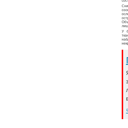
сос
Сни
озо
осл
ост
Объ
лиш
У б
тка
наб
нек