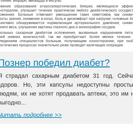
тояния: инфаркт миокарда и инсульт.
жение образования атеросклеротических бляшек, являющееся эффек
нотерапии, улучшает течение практически любого диабетического сосудис
ожнения. Больные отмечают уменьшение таких симптомов, как сниже
роты зрения, онемение в ногах, боль и дискомфорт при нагрузке, головные б
ективно обнаруживается нормализация артериального давления, сниже
него веса, улучшение картины глазного дна и ангиографии сосудов.
ольных сахарным диабетом осложнения, вызванные нарушением пита
ней нижних конечностей, так же приобретают более мягкое течение.
людениям специалистов больным, получающим озонотерапию, при гной
ротических процессах значительно реже проводят калечащие операции.
Познер победил диабет?
Я страдал сахарным диабетом 31 год. Сейч
здоров. Но, эти капсулы недоступны прост
людям, их не хотят продавать аптеки, это им 
выгодно...
Читать подробнее >>