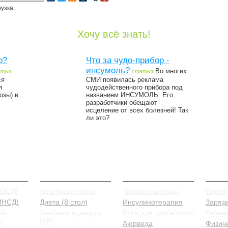
узка...
Хочу всё знать!
р?
Что за чудо-прибор -
инсумоль?
Во многих
атья
статья
ся
СМИ появилась реклама
я
чудодейственного прибора под
озы) в
названием ИНСУМОЛЬ. Его
разработчики обещают
исцеление от всех болезней! Так
ли это?
иды
Питание
Лечение
Проф
ИЗСД)
Лечебные столы
Типовые методы
Спорт
 ИНСД)
Диета (8 стол)
Инсулинотерапия
Заряд
нь
Хлебные единицы
Йога для диабетиков
Гимна
)
(ХЕ)
Аюрведа
Физич