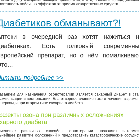
аженность побочных эффектов от приема лекарственных средств.
Диабетиков обманывают?!
Аптеки в очередной раз хотят нажиться 
диабетиках. Есть толковый современны
европейский препарат, но о нём помалкиваю
то...
Читать подробнее >>
азанием для назначения озонотерапии является сахарный диабет в ста
компенсации и компенсации. Благотворное влияние такого лечения выраже
 первом, и при втором типе сахарного диабета.
фекты озона при различных осложнениях
харного диабета
именение различных способов озонотерапии позволяет затормоз
ьнейшее развитие осложнений и предотвратить катастрофические сосуди