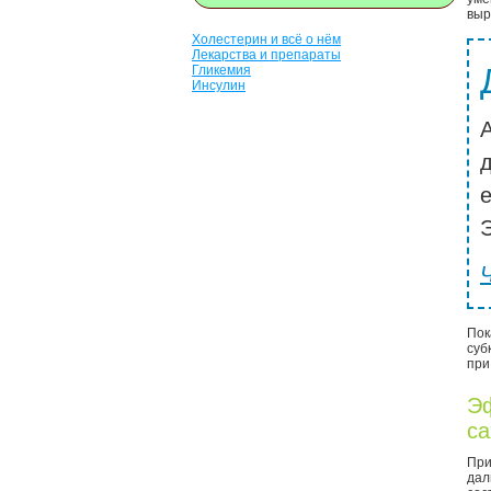
выр
Холестерин и всё о нём
Лекарства и препараты
Гликемия
Инсулин
Э
Пок
суб
при
Эф
са
Пр
дал