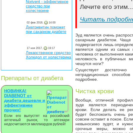
Norivent - эффективное
Лечите его этим..
средство при
холестерине
Читать подробн
02 фев 2018,
14:00
Диатривитин поможет
при сахарном диабете
Зуд является очень распро
сахарным диабетом. Чаще 
подвергается лишь определе
17 ноя 2017,
19:17
является одним из самых н
Лекарственное средство
человека от выполнения как
Холедол от холестерина
неловкость в публичных м
чешутся ноги?
Существует достаточно
нетрадиционных способов
Препараты от диабета
подробнее.
Чистка крови
НОВИНКА!
DIABENOT от
Вообще, отличной профил
диабета дешевле и
зуде является периодиче
эффективнее
крови. Если делать ее рег
прочих!
будет беспокоить очень ре
Если его выпустят на российский
совсем оставит в покое. Есл
аптечный рынок, то аптекари
невыносимо зудят, и нужн
недосчитаются миллиардов рублей!
срочные меры, можно об