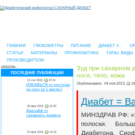
ГЛАВНАЯ
ГЛЮКОМЕТРЫ
ПИТАНИЕ
ДИАБЕТ У...
О
СТАТЬИ
МАТЕРИАЛЫ
ПРОФИЛАКТИКА
ТИПЫ, ВИДЫ
ПРОИЗВОДИТЕЛИ
загрузка...
Зуд при сахарном д
ПОСЛЕДНИЕ ПУБЛИКАЦИИ
ноги, тело, кожа
13 сен 2019,
07:41
Опубликовано:
04 ноя 2015,
16
ИЗБАВЬСЯ от косточки
на ноге за 1 месяц?
Диабет = 
28 фев 2018,
22:30
Диалайф от
МИНЗДРАВ РФ: «В
сахарного диабета
полоски. Боль
Диабетона, Сио
02 фев 2018,
14:19