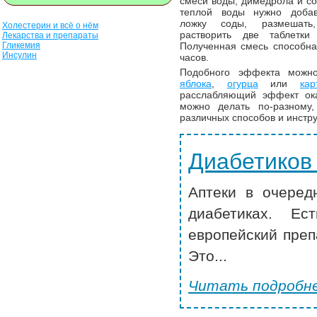
смеси воды, димедрола и со
теплой воды нужно добав
ложку соды, размешат
Холестерин и всё о нём
растворить две таблетки
Лекарства и препараты
Полученная смесь способна
Гликемия
Инсулин
часов.
Подобного эффекта можно
яблока
,
огурца
или
кар
расслабляющий эффект ока
можно делать по-разному,
различных способов и инстру
Диабетиков
Аптеки в очеред
диабетиках. Ес
европейский преп
Это...
Читать подробне