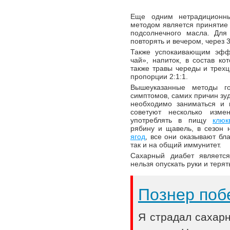
Еще одним нетрадиционн
методом является принятие 
подсолнечного масла. Для
повторять и вечером, через 
Также успокаивающим эфф
чай», напиток, в состав ко
также травы череды и трехц
пропорции 2:1:1.
Вышеуказанные методы г
симптомов, самих причин зу
необходимо заниматься и 
советуют несколько изм
употреблять в пищу
клюк
рябину и щавель, в сезон
ягод
, все они оказывают бла
так и на общий иммунитет.
Сахарный диабет является
нельзя опускать руки и теря
Познер поб
Я страдал сахар