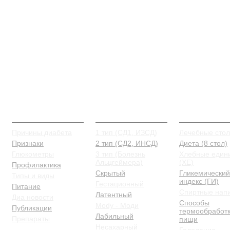
О Диабете
Типы и виды
Питание
Причины диабета
1 тип (СД1, ИЗСД)
Лечебные сто
Признаки
2 тип (СД2, ИНСД)
Диета (8 стол)
Глюкометры
3 тип (Болезнь
Хлебные един
Альцгеймера)
(ХЕ)
Профилактика
Скрытый
Гликемический
Типы и виды
индекс (ГИ)
Гестационный
Питание
Спиртные нап
Латентный
Диа новости
Способы
Mody - Моди
Публикации
термообработ
Лабильный
Препараты
пищи
Несахарный