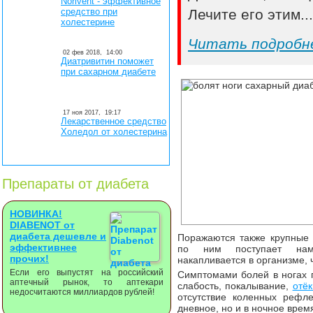
Norivent - эффективное
средство при
Лечите его этим..
холестерине
Читать подробн
02 фев 2018,
14:00
Диатривитин поможет
при сахарном диабете
17 ноя 2017,
19:17
Лекарственное средство
Холедол от холестерина
Препараты от диабета
НОВИНКА!
DIABENOT от
диабета дешевле и
Поражаются также крупные к
эффективнее
по ним поступает намн
прочих!
накапливается в организме,
Если его выпустят на российский
Симптомами болей в ногах п
аптечный рынок, то аптекари
слабость, покалывание,
отёк
недосчитаются миллиардов рублей!
отсутствие коленных рефл
дневное, но и в ночное время