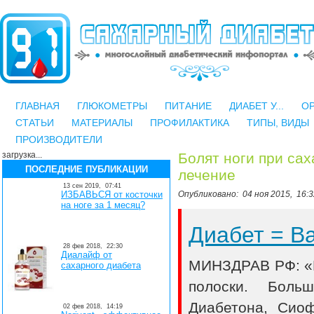
ГЛАВНАЯ
ГЛЮКОМЕТРЫ
ПИТАНИЕ
ДИАБЕТ У...
О
СТАТЬИ
МАТЕРИАЛЫ
ПРОФИЛАКТИКА
ТИПЫ, ВИДЫ
ПРОИЗВОДИТЕЛИ
загрузка...
Болят ноги при сах
ПОСЛЕДНИЕ ПУБЛИКАЦИИ
лечение
13 сен 2019,
07:41
ИЗБАВЬСЯ от косточки
Опубликовано:
04 ноя 2015,
16:3
на ноге за 1 месяц?
Диабет = 
28 фев 2018,
22:30
Диалайф от
МИНЗДРАВ РФ: «В
сахарного диабета
полоски. Боль
Диабетона, Сио
02 фев 2018,
14:19