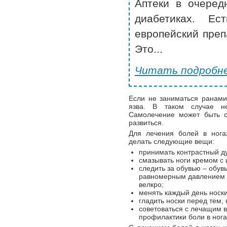
Аптеки в очеред
диабетиках. Ес
европейский преп
Это...
Читать подробне
Если не заниматься ранами
язва. В таком случае не
Самолечение может быть о
развиться.
Для лечения болей в нога
делать следующие вещи:
принимать контрастный ду
смазывать ноги кремом с
следить за обувью – обув
равномерным давлением н
велкро;
менять каждый день носки
гладить носки перед тем, 
советоваться с лечащим 
профилактики боли в нога