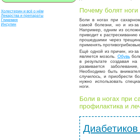
Почему болят ноги
Холестерин и всё о нём
Лекарства и препараты
Боли в ногах при сахарном
Гликемия
Инсулин
самой болезни, но и из-за
Например, одним из осложне
приводит к растрескиванию 
прошедшими через трещины
применять противогрибковы
Ещё одной из причин, из-за
является мозоль.
Обувь
боль
в результате создавая на
развивается заболевани
Необходимо быть внимател
случилось, и приобрести б
нужно использовать специ
ноги.
Боли в ногах при с
профилактика и ле
Диабетиков