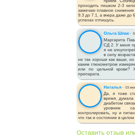
приём. Соблюд
проходить пешком 2-3 кило
замечаю плавное снижение 
9.3 до 7.1, а вчера даже до
успехах отпишусь.
Ольга Шпак
-
0
Маргарита Пав
СД 2. У меня п
я не злоупотре
в силу возраст
не так хороши как ваши, но
каким глюкометром измеряе
или по цельной крови? Х
препарата.
Наталья
-
03 ию
Да, я тоже ст
время, думала 
диабетом связа
уровнем са
контролировать, ну и пита
что так и состояние в целом
Оставить отзыв ил