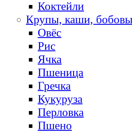
Коктейли
Крупы, каши, бобов
Овёс
Рис
Ячка
Пшеница
Гречка
Кукуруза
Перловка
Пшено