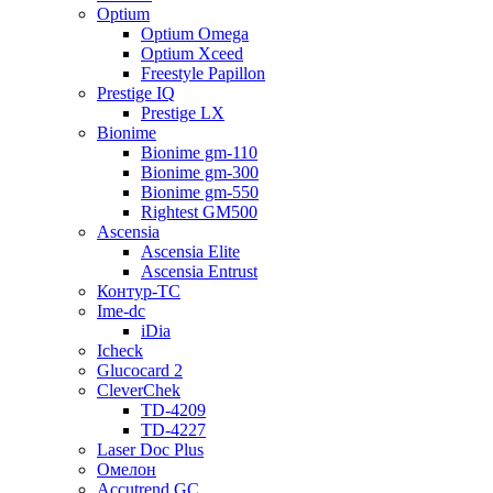
Optium
Optium Omega
Optium Xceed
Freestyle Papillon
Prestige IQ
Prestige LX
Bionime
Bionime gm-110
Bionime gm-300
Bionime gm-550
Rightest GM500
Ascensia
Ascensia Elite
Ascensia Entrust
Контур-ТС
Ime-dc
iDia
Icheck
Glucocard 2
CleverChek
TD-4209
TD-4227
Laser Doc Plus
Омелон
Accutrend GC