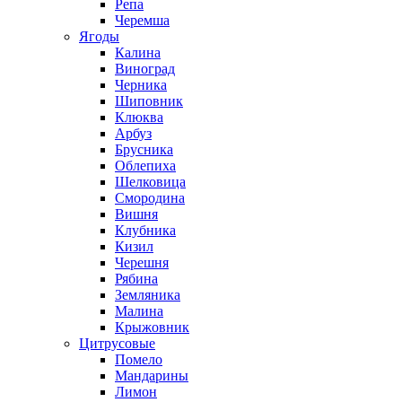
Репа
Черемша
Ягоды
Калина
Виноград
Черника
Шиповник
Клюква
Арбуз
Брусника
Облепиха
Шелковица
Смородина
Вишня
Клубника
Кизил
Черешня
Рябина
Земляника
Малина
Крыжовник
Цитрусовые
Помело
Мандарины
Лимон