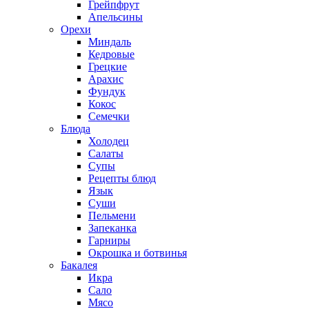
Грейпфрут
Апельсины
Орехи
Миндаль
Кедровые
Грецкие
Арахис
Фундук
Кокос
Семечки
Блюда
Холодец
Салаты
Супы
Рецепты блюд
Язык
Суши
Пельмени
Запеканка
Гарниры
Окрошка и ботвинья
Бакалея
Икра
Сало
Мясо