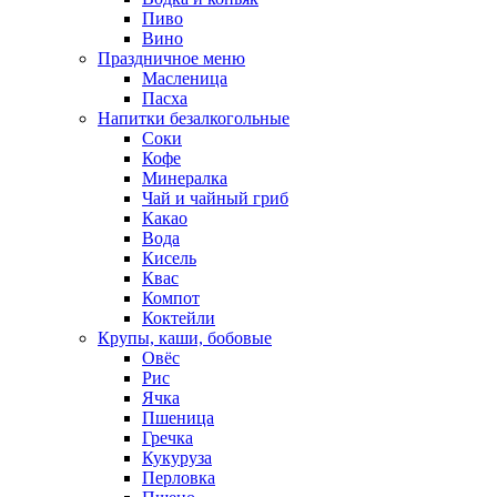
Пиво
Вино
Праздничное меню
Масленица
Пасха
Напитки безалкогольные
Соки
Кофе
Минералка
Чай и чайный гриб
Какао
Вода
Кисель
Квас
Компот
Коктейли
Крупы, каши, бобовые
Овёс
Рис
Ячка
Пшеница
Гречка
Кукуруза
Перловка