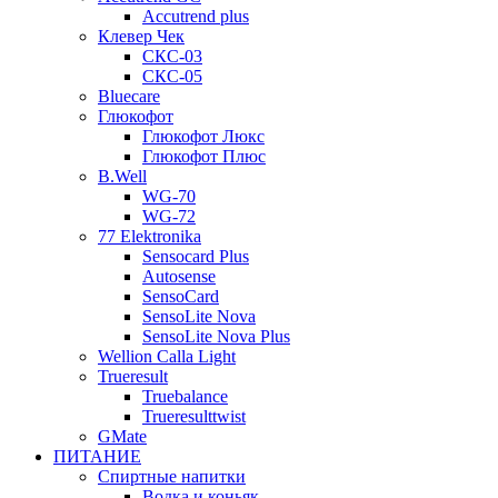
Accutrend plus
Клевер Чек
СКС-03
СКС-05
Bluecare
Глюкофот
Глюкофот Люкс
Глюкофот Плюс
B.Well
WG-70
WG-72
77 Elektronika
Sensocard Plus
Autosense
SensoCard
SensoLite Nova
SensoLite Nova Plus
Wellion Calla Light
Trueresult
Truebalance
Trueresulttwist
GMate
ПИТАНИЕ
Спиртные напитки
Водка и коньяк