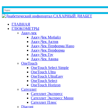
ГЛАВНАЯ
ГЛЮКОМЕТРЫ
Акку-чек
Акку-Чек Мобайл
Акку-Чек Актив
Акку-Чек Перформа Нано
Акку-Чек Перформа
Акку-Чек Гоу
Акку-Чек Авива
OneTouch
OneTouch Select Simple
OneTouch Ultra
OneTouch UltraEasy
OneTouch Select
OneTouch Horizon
Сателлит
Сателлит Экспресс
Сателлит Экспресс Мини
Сателлит Плюс
Diacont