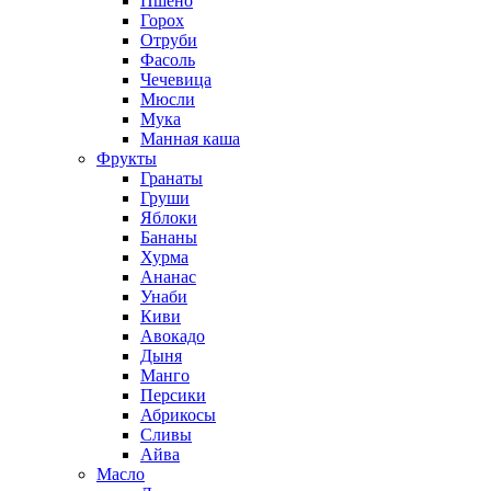
Пшено
Горох
Отруби
Фасоль
Чечевица
Мюсли
Мука
Манная каша
Фрукты
Гранаты
Груши
Яблоки
Бананы
Хурма
Ананас
Унаби
Киви
Авокадо
Дыня
Манго
Персики
Абрикосы
Сливы
Айва
Масло