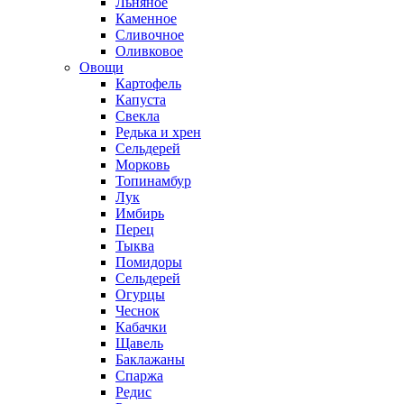
Льняное
Каменное
Сливочное
Оливковое
Овощи
Картофель
Капуста
Свекла
Редька и хрен
Сельдерей
Морковь
Топинамбур
Лук
Имбирь
Перец
Тыква
Помидоры
Сельдерей
Огурцы
Чеснок
Кабачки
Щавель
Баклажаны
Спаржа
Редис