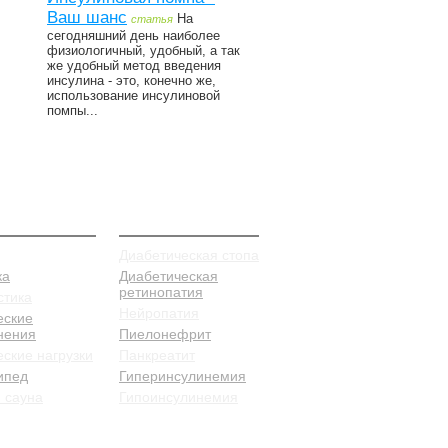
Ваш шанс
На
статья
сегодняшний день наиболее
физиологичный, удобный, а так
же удобный метод введения
инсулина - это, конечно же,
использование инсулиновой
помпы...
илактика
Заболевания
Диабетическая стопа
ка
Диабетическая
ретинопатия
стика
Нейропатия
еские
нения
Пиелонефрит
ские нагрузки
Панкреатит
ипед
Гиперинсулинемия
 сауна
Гипоинсулинемия