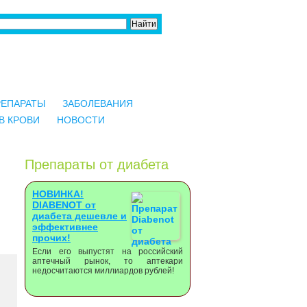
РЕПАРАТЫ
ЗАБОЛЕВАНИЯ
В КРОВИ
НОВОСТИ
Препараты от диабета
НОВИНКА!
DIABENOT от
диабета дешевле и
эффективнее
прочих!
Если его выпустят на российский
аптечный рынок, то аптекари
недосчитаются миллиардов рублей!