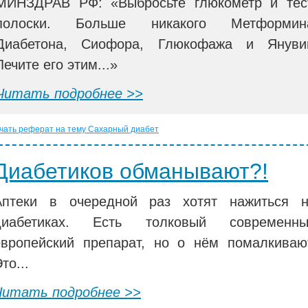
МИНЗДРАВ РФ: «Выбросьте глюкометр и тес
полоски. Больше никакого Метформин
Диабетона, Сиофора, Глюкофажа и Януви
Лечите его этим...»
Читать подробнее >>
чать реферат на тему Сахарный диабет
Диабетиков обманывают?!
Аптеки в очередной раз хотят нажиться 
диабетиках. Есть толковый современны
европейский препарат, но о нём помалкиваю
то...
Читать подробнее >>