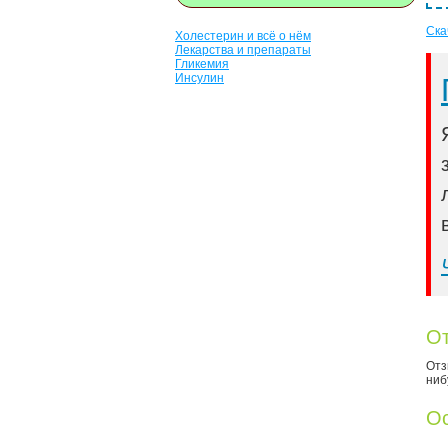
Ска
Холестерин и всё о нём
Лекарства и препараты
Гликемия
Инсулин
От
Отз
ниб
Ос