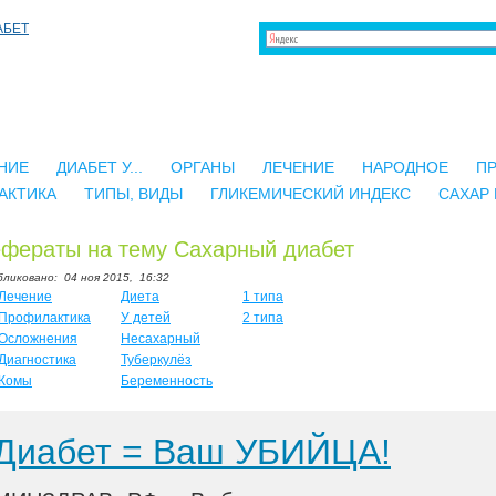
НИЕ
ДИАБЕТ У...
ОРГАНЫ
ЛЕЧЕНИЕ
НАРОДНОЕ
П
АКТИКА
ТИПЫ, ВИДЫ
ГЛИКЕМИЧЕСКИЙ ИНДЕКС
САХАР 
фераты на тему Сахарный диабет
бликовано:
04 ноя 2015,
16:32
Лечение
Диета
1 типа
Профилактика
У детей
2 типа
Осложнения
Несахарный
Диагностика
Туберкулёз
Комы
Беременность
Диабет = Ваш УБИЙЦА!