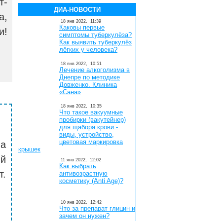
т-
ДИА-НОВОСТИ
а,
18 янв 2022,
11:39
Каковы первые
и!
симптомы туберкулёза?
Как выявить туберкулёз
лёгких у человека?
18 янв 2022,
10:51
Лечение алкоголизма в
Днепре по методике
Довженко. Клиника
«Сана»
18 янв 2022,
10:35
Что такое вакуумные
пробирки (вакутейнер)
для щабора крови -
виды, устройство,
цветовая маркировка
на
крышек
й
11 янв 2022,
12:02
Как выбрать
т.
антивозрастную
косметику (Anti Age)?
10 янв 2022,
12:42
Что за препарат глицин и
зачем он нужен?