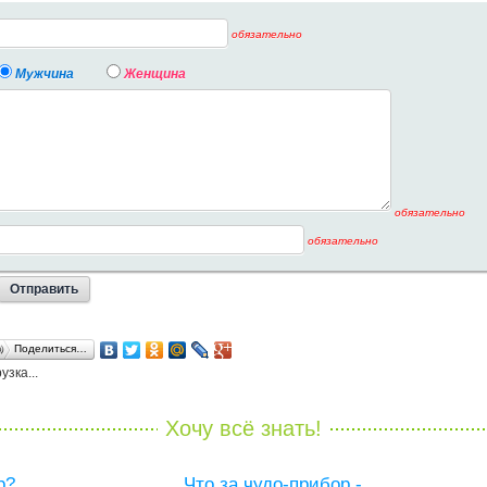
обязательно
Мужчина
Женщина
обязательно
обязательно
Поделиться…
узка...
Хочу всё знать!
р?
Что за чудо-прибор -