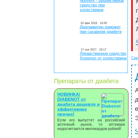
Norivent - эффективное
средство при
холестерине
02 фев 2018,
14:00
Диатривитин поможет
при сахарном диабете
17 ноя 2017,
19:17
Лекарственное средство
Холедол от холестерина
Ска
Препараты от диабета
НОВИНКА!
DIABENOT от
диабета дешевле и
эффективнее
прочих!
Э
Если его выпустят на российский
аптечный рынок, то аптекари
недосчитаются миллиардов рублей!