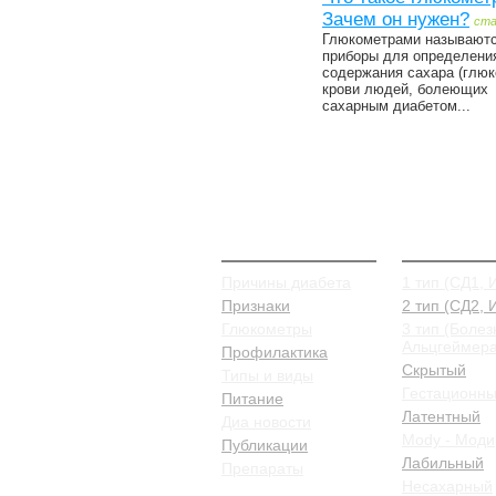
Зачем он нужен?
ст
Глюкометрами называют
приборы для определени
содержания сахара (глюк
крови людей, болеющих
сахарным диабетом...
О Диабете
Типы и в
Причины диабета
1 тип (СД1, 
Признаки
2 тип (СД2,
Глюкометры
3 тип (Болез
Альцгеймера
Профилактика
Скрытый
Типы и виды
Гестационн
Питание
Латентный
Диа новости
Mody - Моди
Публикации
Лабильный
Препараты
Несахарный