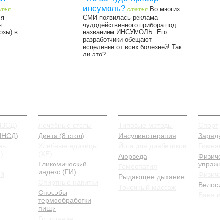
инсумоль?
Во многих
атья
статья
ся
СМИ появилась реклама
я
чудодейственного прибора под
озы) в
названием ИНСУМОЛЬ. Его
разработчики обещают
исцеление от всех болезней! Так
ли это?
иды
Питание
Лечение
Проф
ИЗСД)
Лечебные столы
Типовые методы
Спорт
 ИНСД)
Диета (8 стол)
Инсулинотерапия
Заряд
нь
Хлебные единицы
Йога для диабетиков
Гимна
)
(ХЕ)
Аюрведа
Физич
Гликемический
упраж
Гомеопатия
индекс (ГИ)
ый
Физиче
Рыдающее дыхание
Спиртные напитки
Велос
Точечный массаж
Способы
Баня и
термообработки
пищи
Голодание