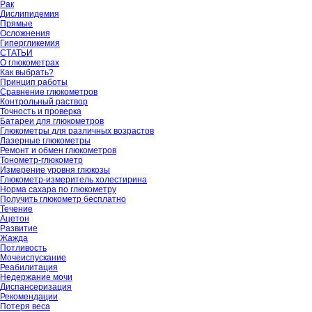
Рак
Дислипидемия
Прямые
Осложнения
Гипергликемия
СТАТЬИ
О глюкометрах
Как выбрать?
Принцип работы
Сравнение глюкометров
Контрольный раствор
Точность и проверка
Батареи для глюкометров
Глюкометры для различных возрастов
Лазерные глюкометры
Ремонт и обмен глюкометров
Тонометр-глюкометр
Измерение уровня глюкозы
Глюкометр-измеритель холестирина
Норма сахара по глюкометру
Получить глюкометр бесплатно
Течение
Ацетон
Развитие
Жажда
Потливость
Мочеиспускание
Реабилитация
Недержание мочи
Диспансеризация
Рекомендации
Потеря веса