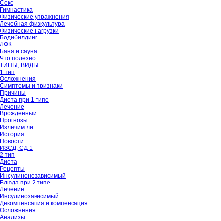
Секс
Гимнастика
Физические упражнения
Лечебная физкультура
Физические нагрузки
Бодибилдинг
ЛФК
Баня и сауна
Что полезно
ТИПЫ, ВИДЫ
1 тип
Осложнения
Симптомы и признаки
Причины
Диета при 1 типе
Лечение
Врожденный
Прогнозы
Излечим ли
История
Новости
ИЗСД, СД 1
2 тип
Диета
Рецепты
Инсулинонезависимый
Блюда при 2 типе
Лечение
Инсулинозависимый
Декомпенсация и компенсация
Осложнения
Анализы