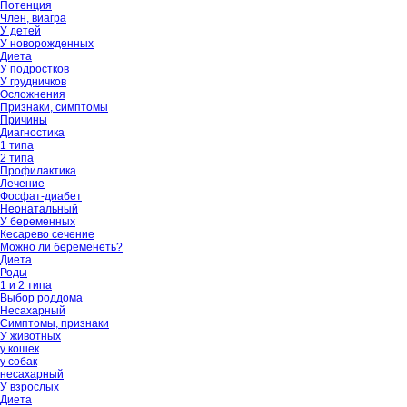
Потенция
Член, виагра
У детей
У новорожденных
Диета
У подростков
У грудничков
Осложнения
Признаки, симптомы
Причины
Диагностика
1 типа
2 типа
Профилактика
Лечение
Фосфат-диабет
Неонатальный
У беременных
Кесарево сечение
Можно ли беременеть?
Диета
Роды
1 и 2 типа
Выбор роддома
Несахарный
Симптомы, признаки
У животных
у кошек
у собак
несахарный
У взрослых
Диета