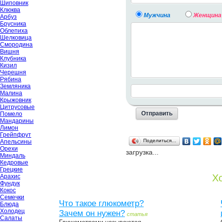
Шиповник
Клюква
Мужчина
Женщина
Арбуз
Брусника
Облепиха
Шелковица
Смородина
Вишня
Клубника
Кизил
Черешня
Рябина
Земляника
Малина
Крыжовник
Цитрусовые
Помело
Мандарины
Лимон
Грейпфрут
Поделиться…
Апельсины
Орехи
загрузка...
Миндаль
Кедровые
Грецкие
Хо
Арахис
Фундук
Кокос
Семечки
Что такое глюкометр?
Блюда
Холодец
Зачем он нужен?
статья
Салаты