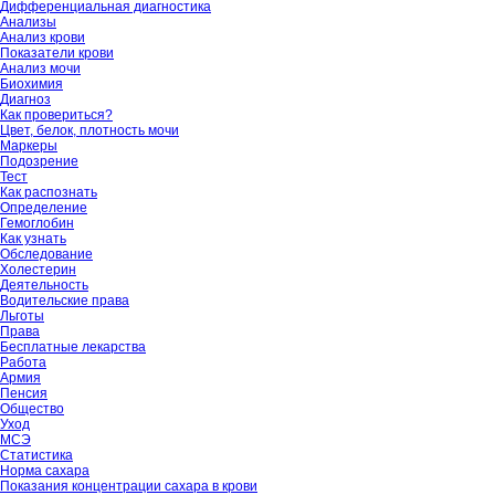
Дифференциальная диагностика
Анализы
Анализ крови
Показатели крови
Анализ мочи
Биохимия
Диагноз
Как провериться?
Цвет, белок, плотность мочи
Маркеры
Подозрение
Тест
Как распознать
Определение
Гемоглобин
Как узнать
Обследование
Холестерин
Деятельность
Водительские права
Льготы
Права
Бесплатные лекарства
Работа
Армия
Пенсия
Общество
Уход
МСЭ
Статистика
Норма сахара
Показания концентрации сахара в крови