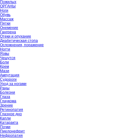
Пожилых
ОРГАНЫ
Ноги
Обувь
Массаж
Пятки
Онемение
Гангрена
Отеки и опухание
Диабетическая стопа
Осложнения, поражение
Ногти
Язвы
Чешутся
Боли
Крем
Мази
Ампутация
Судороги
Уход за ногами
Раны
Болезни
Глаза
Глаукома
Зрение
Ретинопатия
Глазное дно
Капли
Катаракта
Почки
Пиелонефрит
Нефропатия