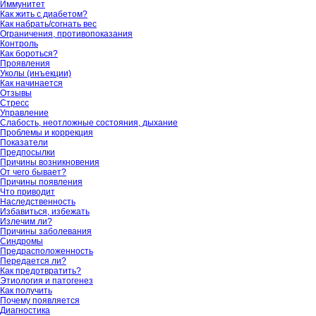
Иммунитет
Как жить с диабетом?
Как набрать/согнать вес
Ограничения, противопоказания
Контроль
Как бороться?
Проявления
Уколы (инъекции)
Как начинается
Отзывы
Стресс
Управление
Слабость, неотложные состояния, дыхание
Проблемы и коррекция
Показатели
Предпосылки
Причины возникновения
От чего бывает?
Причины появления
Что приводит
Наследственность
Избавиться, избежать
Излечим ли?
Причины заболевания
Синдромы
Предрасположенность
Передается ли?
Как предотвратить?
Этиология и патогенез
Как получить
Почему появляется
Диагностика