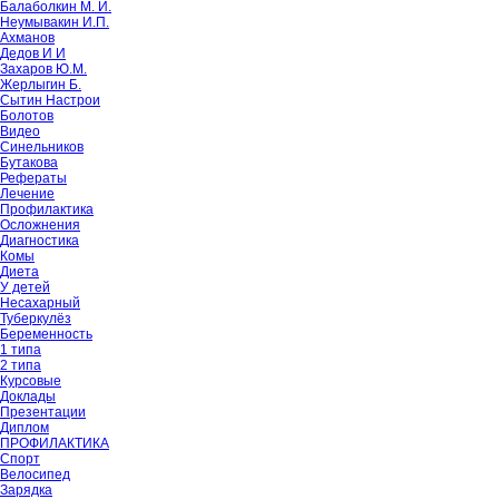
Балаболкин М. И.
Неумывакин И.П.
Ахманов
Дедов И И
Захаров Ю.М.
Жерлыгин Б.
Сытин Настрои
Болотов
Видео
Синельников
Бутакова
Рефераты
Лечение
Профилактика
Осложнения
Диагностика
Комы
Диета
У детей
Несахарный
Туберкулёз
Беременность
1 типа
2 типа
Курсовые
Доклады
Презентации
Диплом
ПРОФИЛАКТИКА
Спорт
Велосипед
Зарядка