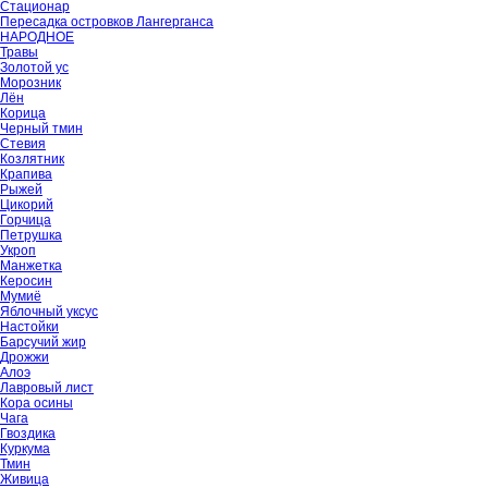
Стационар
Пересадка островков Лангерганса
НАРОДНОЕ
Травы
Золотой ус
Морозник
Лён
Корица
Черный тмин
Стевия
Козлятник
Крапива
Рыжей
Цикорий
Горчица
Петрушка
Укроп
Манжетка
Керосин
Мумиё
Яблочный уксус
Настойки
Барсучий жир
Дрожжи
Алоэ
Лавровый лист
Кора осины
Чага
Гвоздика
Куркума
Тмин
Живица