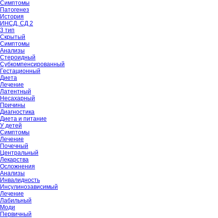
Симптомы
Патогенез
История
ИНСД, СД 2
3 тип
Скрытый
Симптомы
Анализы
Стероидный
Субкомпенсированный
Гестационный
Диета
Лечение
Латентный
Несахарный
Причины
Диагностика
Диета и питание
У детей
Симптомы
Лечение
Почечный
Центральный
Лекарства
Осложнения
Анализы
Инвалидность
Инсулинозависимый
Лечение
Лабильный
Моди
Первичный