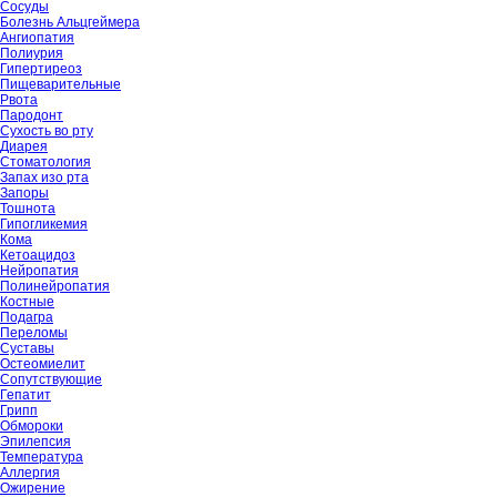
Сосуды
Болезнь Альцгеймера
Ангиопатия
Полиурия
Гипертиреоз
Пищеварительные
Рвота
Пародонт
Сухость во рту
Диарея
Стоматология
Запах изо рта
Запоры
Тошнота
Гипогликемия
Кома
Кетоацидоз
Нейропатия
Полинейропатия
Костные
Подагра
Переломы
Суставы
Остеомиелит
Сопутствующие
Гепатит
Грипп
Обмороки
Эпилепсия
Температура
Аллергия
Ожирение