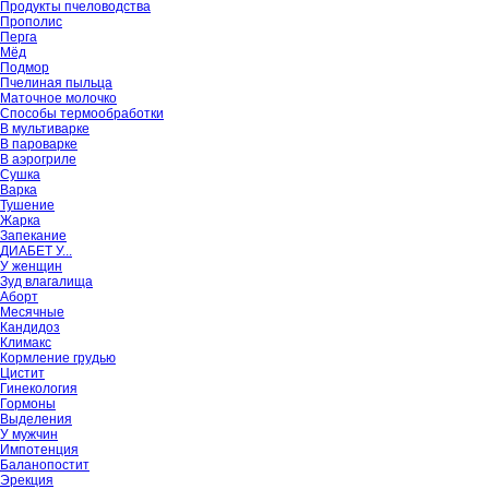
Продукты пчеловодства
Прополис
Перга
Мёд
Подмор
Пчелиная пыльца
Маточное молочко
Способы термообработки
В мультиварке
В пароварке
В аэрогриле
Сушка
Варка
Тушение
Жарка
Запекание
ДИАБЕТ У...
У женщин
Зуд влагалища
Аборт
Месячные
Кандидоз
Климакс
Кормление грудью
Цистит
Гинекология
Гормоны
Выделения
У мужчин
Импотенция
Баланопостит
Эрекция