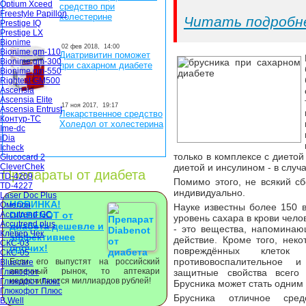
Optium Xceed
средство при
Freestyle Papillon
холестерине
Читать подробн
Prestige IQ
Prestige LX
Bionime
02 фев 2018,
14:00
Bionime gm-110
Диатривитин поможет
Bionime gm-300
при сахарном диабете
Bionime gm-550
Rightest GM500
Ascensia
Ascensia Elite
17 ноя 2017,
19:17
Ascensia Entrust
Лекарственное средство
Контур-ТС
Холедол от холестерина
Ime-dc
iDia
Icheck
только в комплексе с дието
Glucocard 2
CleverChek
диетой и инсулином - в случ
Препараты от диабета
TD-4209
Помимо этого, не всякий сб
TD-4227
индивидуально.
Laser Doc Plus
НОВИНКА!
Омелон
Науке известны более 150 
Accutrend GC
DIABENOT от
уровень сахара в крови чело
Accutrend plus
диабета дешевле и
- это вещества, напомина
Клевер Чек
эффективнее
действие. Кроме того, нек
СКС-03
прочих!
повреждённых клеток 
СКС-05
противовоспалительное 
Если его выпустят на российский
Bluecare
аптечный рынок, то аптекари
Глюкофот
защитные свойства всего
недосчитаются миллиардов рублей!
Глюкофот Люкс
Брусника может стать одним 
Глюкофот Плюс
Брусника отличное сред
B.Well