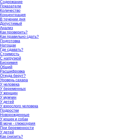
Содержание
Показатели
Количество
Концентрация
В течении дня
Допустимый
Анализ
Как проверить?
Как правильно сдать?
Подготовка
Натощак
Где сдавать?
Стоимость
С нагрузкой
Биохимия
Общий
Расшифровка
Откуда берут?
Уровень сахара
У человека
У беременных
У женщин
У мужчин
У детей
У взрослого человека
Подростки
Новорожденные
У кошек и собак
В моче - глюкозурия
При беременности
У детей
Как снизить?