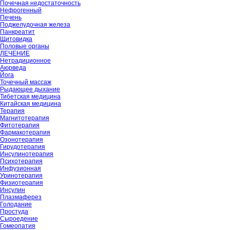
Почечная недостаточность
Нефрогенный
Печень
Поджелудочная железа
Панкреатит
Щитовидка
Половые органы
ЛЕЧЕНИЕ
Нетрадиционное
Аюрведа
Йога
Точечный массаж
Рыдающее дыхание
Тибетская медицина
Китайская медицина
Терапия
Магнитотерапия
Фитотерапия
Фармакотерапия
Озонотерапия
Гирудотерапия
Инсулинотерапия
Психотерапия
Инфузионная
Уринотерапия
Физиотерапия
Инсулин
Плазмаферез
Голодание
Простуда
Сыроедение
Гомеопатия