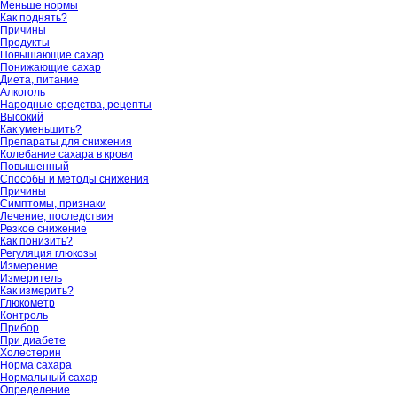
Меньше нормы
Как поднять?
Причины
Продукты
Повышающие сахар
Понижающие сахар
Диета, питание
Алкоголь
Народные средства, рецепты
Высокий
Как уменьшить?
Препараты для снижения
Колебание сахара в крови
Повышенный
Способы и методы снижения
Причины
Симптомы, признаки
Лечение, последствия
Резкое снижение
Как понизить?
Регуляция глюкозы
Измерение
Измеритель
Как измерить?
Глюкометр
Контроль
Прибор
При диабете
Холестерин
Норма сахара
Нормальный сахар
Определение