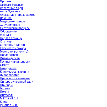
Прогноз
Сколько больных
Известные люди
Алла Пугачева
Александр Пороховщиков
Лечение
Медикаментозное
Хирургическое
Сестринский процесс
Обострение
Методы
Первая помощь
Статины
Стволовые клетки
Как снизить сахар?
Можно ли вылечить?
Последствия
Инвалидность
Группы инвалидности
Смерть
Гемодиализ
Клиническая картина
Диабетология
Признаки и симптомы
Синдром утренней зари
Приборы
Биочип
Помпа
Инсумоль
МАТЕРИАЛЫ
Книги
Губанов В. В.