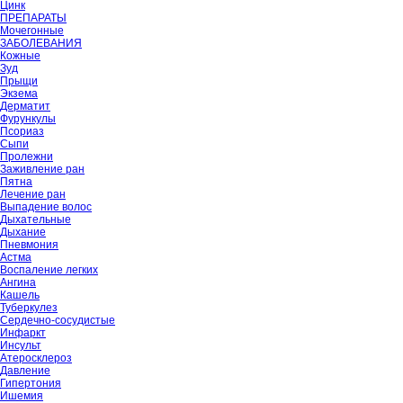
Цинк
ПРЕПАРАТЫ
Мочегонные
ЗАБОЛЕВАНИЯ
Кожные
Зуд
Прыщи
Экзема
Дерматит
Фурункулы
Псориаз
Сыпи
Пролежни
Заживление ран
Пятна
Лечение ран
Выпадение волос
Дыхательные
Дыхание
Пневмония
Астма
Воспаление легких
Ангина
Кашель
Туберкулез
Сердечно-сосудистые
Инфаркт
Инсульт
Атеросклероз
Давление
Гипертония
Ишемия