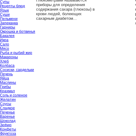
Глюкометрами называются
Супы
приборы для определения
Рецепты блюд
содержания сахара (глюкозы) в
Язык
крови людей, болеющих
Суши
сахарным диабетом...
Пельмени
Запеканка
Гарниры
Окрошка и ботвинья
Бакалея
Икра
Сало
Мясо
Рыба и рыбий жир
Макароны
Хлеб
Колбаса
Сосиски, сардельки
Печень
Яйца
Маслины
Грибы
Крахмал
Соль и соленое
Желатин
Соусы
Сладкое
Печенье
Варенье
Шоколад
Зефир
Конфеты
Фруктоза