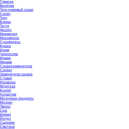
Глюкоза
Выпечка
Тростниковый сахар
Сахар
Торт
Блины
Тесто
Десерт
Мармелад
Мороженое
Сухофрукты
Курага
Изюм
Чернослив
Инжир
Финики
Сахарозаменители
Сорбит
Заменители сахара
Стевия
Изомальт
Фруктоза
Ксилит
Аспартам
Молочные продукты
Молоко
Творог
Сыр
Кефир
Йогурт
Сырники
Сметана