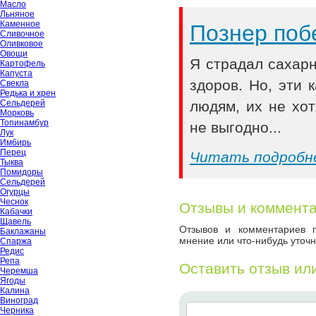
Масло
Льняное
Каменное
Познер поб
Сливочное
Оливковое
Овощи
Я страдал сахар
Картофель
Капуста
здоров. Но, эти
Свекла
Редька и хрен
Сельдерей
людям, их не хот
Морковь
Топинамбур
не выгодно...
Лук
Имбирь
Перец
Читать подробн
Тыква
Помидоры
Сельдерей
Огурцы
Чеснок
Отзывы и коммент
Кабачки
Щавель
Отзывов и комментариев п
Баклажаны
мнение или что-нибудь уточн
Спаржа
Редис
Репа
Оставить отзыв ил
Черемша
Ягоды
Калина
Виноград
Черника