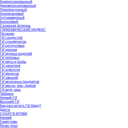
Компенсированный
Декомпенсированный
Приобретенный
Аллоксановый
Аутоиммунный
Бронзовый
Сахарная болезнь
ГЛИКЕМИЧЕСКИЙ ИНДЕКС
Питание
ГИ сладостей
ГИ сухофруктов
ГИ цитрусовых
ГИ орехов
ГИ мучных изделий
ГИ бобовых
ГИ мяса и рыбы
ГИ напитков
ГИ алкоголя
ГИ фруктов
ГИ овощей
ГИ молочных продуктов
ГИ масла, яиц, грибов
ГИ круп, каш
Таблица
Низкий ГИ
Высокий ГИ
Как рассчитать ГИ блюд?
Диета
САХАР В КРОВИ
Низкий
Симптомы
Резко упал