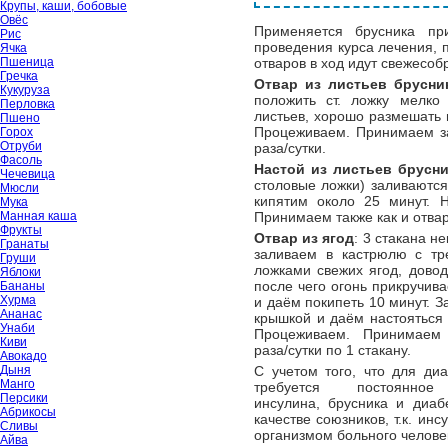
Крупы, каши, бобовые
Овёс
Применяется брусника п
Рис
проведения курса лечения, 
Ячка
Пшеница
отваров в ход идут свежесоб
Гречка
Отвар из листьев брусни
Кукуруза
положить ст. ложку мелко
Перловка
листьев, хорошо размешать 
Пшено
Процеживаем. Принимаем за
Горох
Отруби
раза/сутки.
Фасоль
Настой из листьев брусн
Чечевица
столовые ложки) заливаются
Мюсли
кипятим около 25 минут. 
Мука
Манная каша
Принимаем также как и отвар
Фрукты
Отвар из ягод
: 3 стакана н
Гранаты
заливаем в кастрюлю с тр
Груши
ложками свежих ягод, довод
Яблоки
после чего огонь прикручив
Бананы
Хурма
и даём покипеть 10 минут. 
Ананас
крышкой и даём настояться 
Унаби
Процеживаем. Принимаем
Киви
раза/сутки по 1 стакану.
Авокадо
Дыня
С учетом того, что для диа
Манго
требуется постоянное
Персики
инсулина, брусника и диаб
Абрикосы
качестве союзников, т.к. и
Сливы
организмом больного челове
Айва