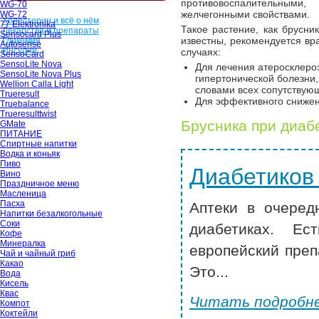
противовоспалительны
WG-70
желчегонными свойствами.
WG-72
Холестерин и всё о нём
77 Elektronika
Такое растение, как брусни
Лекарства и препараты
Sensocard Plus
известны, рекомендуется вр
Гликемия
Autosense
Инсулин
случаях:
SensoCard
SensoLite Nova
Для лечения атеросклероз
SensoLite Nova Plus
гипертонической болезни
Wellion Calla Light
словами всех сопутствую
Trueresult
Для эффективного снижени
Truebalance
Trueresulttwist
Брусника при диабе
GMate
ПИТАНИЕ
Спиртные напитки
Водка и коньяк
Пиво
Диабетиков
Вино
Праздничное меню
Масленица
Пасха
Аптеки в очеред
Напитки безалкогольные
Соки
диабетиках. Ес
Кофе
Минералка
европейский преп
Чай и чайный гриб
Какао
Это...
Вода
Кисель
Квас
Читать подробне
Компот
Коктейли