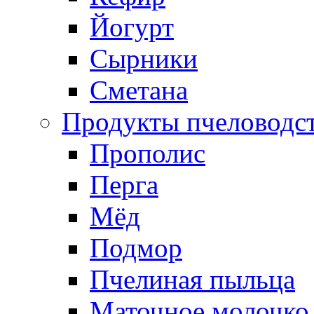
Йогурт
Сырники
Сметана
Продукты пчеловодс
Прополис
Перга
Мёд
Подмор
Пчелиная пыльца
Маточное молочко