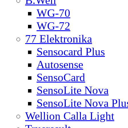
B.Well
WG-70
WG-72
77 Elektronika
Sensocard Plus
Autosense
SensoCard
SensoLite Nova
SensoLite Nova Plu
Wellion Calla Light