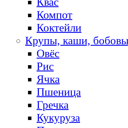
Квас
Компот
Коктейли
Крупы, каши, бобов
Овёс
Рис
Ячка
Пшеница
Гречка
Кукуруза