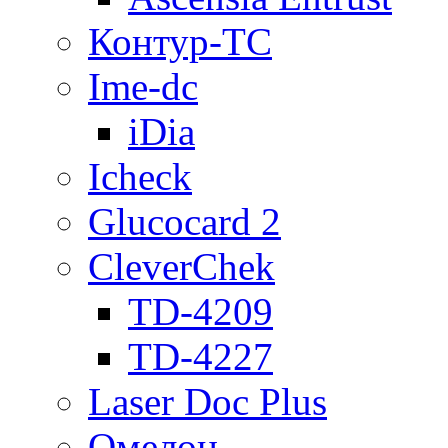
Контур-ТС
Ime-dc
iDia
Icheck
Glucocard 2
CleverChek
TD-4209
TD-4227
Laser Doc Plus
Омелон