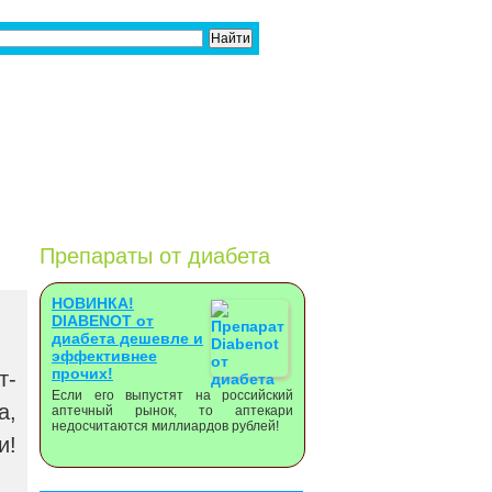
Препараты от диабета
НОВИНКА!
DIABENOT от
диабета дешевле и
эффективнее
прочих!
т-
Если его выпустят на российский
а,
аптечный рынок, то аптекари
недосчитаются миллиардов рублей!
и!