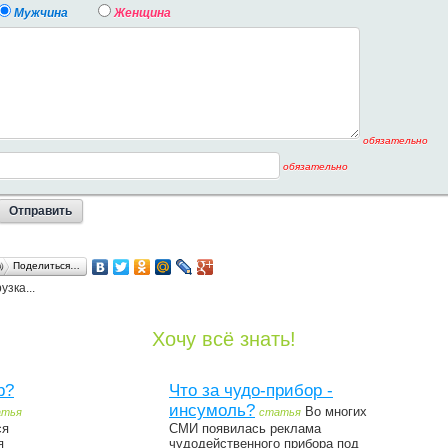
Мужчина
Женщина
обязательно
обязательно
Поделиться…
узка...
Хочу всё знать!
р?
Что за чудо-прибор -
инсумоль?
Во многих
атья
статья
ся
СМИ появилась реклама
я
чудодейственного прибора под