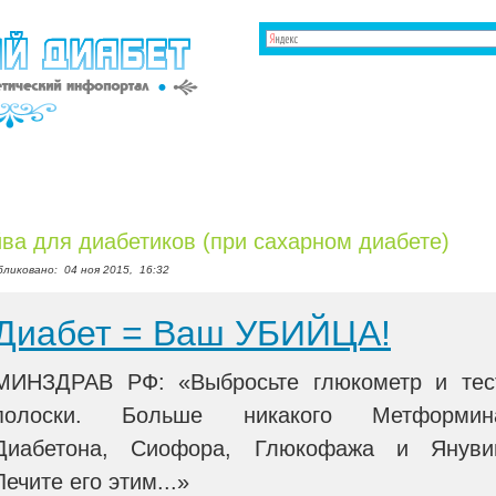
ва для диабетиков (при сахарном диабете)
бликовано:
04 ноя 2015,
16:32
Диабет = Ваш УБИЙЦА!
МИНЗДРАВ РФ: «Выбросьте глюкометр и тес
полоски. Больше никакого Метформин
Диабетона, Сиофора, Глюкофажа и Януви
Лечите его этим...»