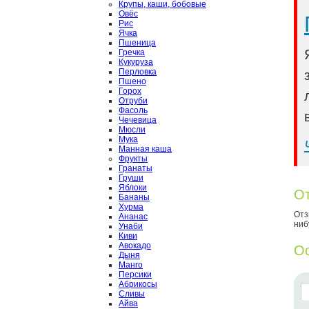
Крупы, каши, бобовые
Овёс
Рис
Ячка
Пшеница
Гречка
Кукуруза
Перловка
Пшено
Горох
Отруби
Фасоль
Чечевица
Мюсли
Мука
Манная каша
Фрукты
Гранаты
Груши
Яблоки
От
Бананы
Хурма
Отз
Ананас
ниб
Унаби
Киви
Авокадо
Ос
Дыня
Манго
Персики
Абрикосы
Сливы
Айва