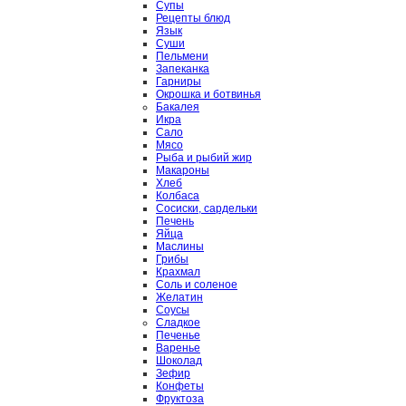
Супы
Рецепты блюд
Язык
Суши
Пельмени
Запеканка
Гарниры
Окрошка и ботвинья
Бакалея
Икра
Сало
Мясо
Рыба и рыбий жир
Макароны
Хлеб
Колбаса
Сосиски, сардельки
Печень
Яйца
Маслины
Грибы
Крахмал
Соль и соленое
Желатин
Соусы
Сладкое
Печенье
Варенье
Шоколад
Зефир
Конфеты
Фруктоза