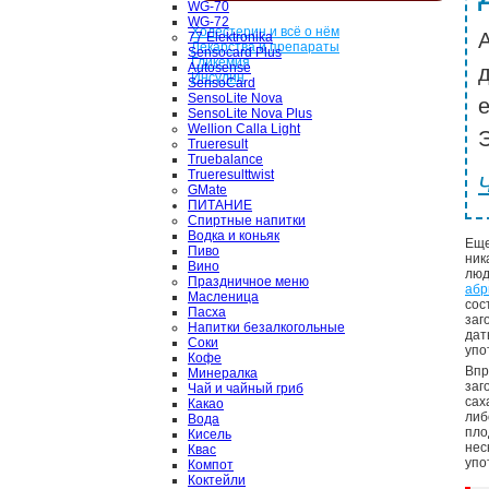
WG-70
WG-72
Холестерин и всё о нём
77 Elektronika
Лекарства и препараты
Sensocard Plus
Гликемия
Autosense
Инсулин
SensoCard
SensoLite Nova
SensoLite Nova Plus
Wellion Calla Light
Э
Trueresult
Truebalance
Trueresulttwist
GMate
ПИТАНИЕ
Спиртные напитки
Водка и коньяк
Еще
Пиво
ник
Вино
люд
Праздничное меню
абр
Масленица
сос
Пасха
заг
Напитки безалкогольные
дат
Соки
упо
Кофе
Впр
Минералка
заг
Чай и чайный гриб
сах
Какао
либ
Вода
пло
Кисель
нес
Квас
упо
Компот
Коктейли