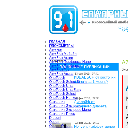
ГЛАВНАЯ
ГЛЮКОМЕТРЫ
Акку-чек
Акку-Чек Мобайл
Акку-Чек Актив
загрузка...
Ай
Акку-Чек Перформа Нано
Акку-Чек Перформа
ПОСЛЕДНИЕ ПУБЛИКАЦИИ
Акку-Чек Гоу
Опу
Акку-Чек Авива
13 сен 2019,
07:41
ИЗБАВЬСЯ от косточки
OneTouch
на ноге за 1 месяц?
OneTouch Select Simple
OneTouch Ultra
OneTouch UltraEasy
OneTouch Select
OneTouch Horizon
28 фев 2018,
22:30
Сателлит
Диалайф от
Сателлит Экспресс
сахарного диабета
Сателлит Экспресс Мини
Сателлит Плюс
Diacont
Optium
02 фев 2018,
14:19
Optium Omega
Norivent - эффективное