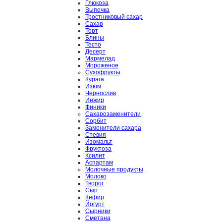
Глюкоза
Выпечка
Тростниковый сахар
Сахар
Торт
Блины
Тесто
Десерт
Мармелад
Мороженое
Сухофрукты
Курага
Изюм
Чернослив
Инжир
Финики
Сахарозаменители
Сорбит
Заменители сахара
Стевия
Изомальт
Фруктоза
Ксилит
Аспартам
Молочные продукты
Молоко
Творог
Сыр
Кефир
Йогурт
Сырники
Сметана