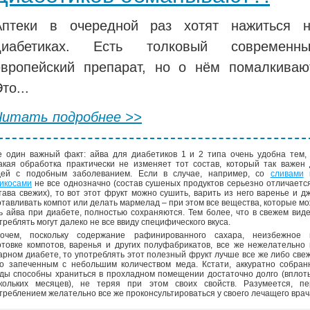
Аптеки в очередной раз хотят нажиться 
диабетиках. Есть толковый современны
европейский препарат, но о нём помалкиваю
то...
Читать подробнее >>
 один важный факт: айва для диабетиков 1 и 2 типа очень удобна тем,
акая обработка практически не изменяет тот состав, который так важен
ей с подобным заболеванием. Если в случае, например, со
сливами
икосами
не все однозначно (состав сушеных продуктов серьезно отличаетс
тава свежих), то вот этот фрукт можно сушить, варить из него варенье и д
отавливать компот или делать мармелад – при этом все вещества, которые м
ь айва при диабете, полностью сохраняются. Тем более, что в свежем вид
треблять могут далеко не все ввиду специфического вкуса.
очем, поскольку содержание рафинированного сахара, неизбежное 
отовке компотов, варенья и других полуфабрикатов, все же нежелательно
арном диабете, то употреблять этот полезный фрукт лучше все же либо све
о запеченным с небольшим количеством меда. Кстати, аккуратно собран
ды способны храниться в прохладном помещении достаточно долго (вплот
кольких месяцев), не теряя при этом своих свойств. Разумеется, пе
треблением желательно все же проконсультироваться у своего лечащего врач