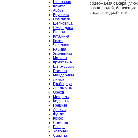
Шиповник
содержания сахара (глюк
Клюква
крови людей, болеющих
Арбуз
сахарным диабетом...
Брусника
Облепиха
Шелковица
Смородина
Вишня
Клубника
Кизил
Черешня
Рябина
Земляника
Малина
Крыжовник
Цитрусовые
Помело
Мандарины
Лимон
Грейпфрут
Апельсины
Орехи
Миндаль
Кедровые
Грецкие
Арахис
Фундук
Кокос
Семечки
Блюда
Холодец
Салаты