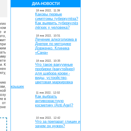
ДИА-НОВОСТИ
18 янв 2022,
11:39
Каковы первые
симптомы туберкулёза?
Как выявить туберкулёз
гих
лёгких у человека?
ном
е и
это,
18 янв 2022,
10:51
Лечение алкоголизма в
ржит
Днепре по методике
 при
Довженко. Клиника
ким
мать
«Сана»
умму
ете
18 янв 2022,
10:35
Что такое вакуумные
м. К
анен
пробирки (вакутейнер)
кту,
для щабора крови -
виды, устройство,
цветовая маркировка
анию
крышек
ови,
ной
11 янв 2022,
12:02
козу
Как выбрать
ие в
антивозрастную
 от
косметику (Anti Age)?
ионе
10 янв 2022,
12:42
Что за препарат глицин и
зачем он нужен?