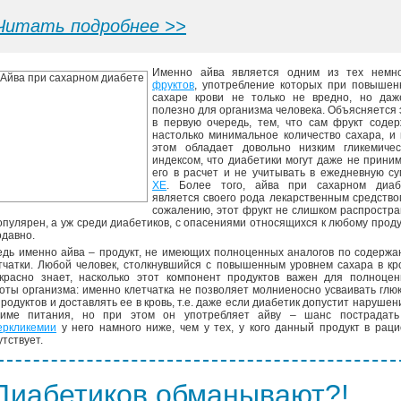
Читать подробнее >>
Именно айва является одним из тех немно
фруктов
, употребление которых при повышен
сахаре крови не только не вредно, но даж
полезно для организма человека. Объясняется 
в первую очередь, тем, что сам фрукт соде
настолько минимальное количество сахара, и
этом обладает довольно низким гликемичес
индексом, что диабетики могут даже не прини
его в расчет и не учитывать в ежедневную с
ХЕ
. Более того, айва при сахарном диаб
является своего рода лекарственным средство
сожалению, этот фрукт не слишком распростр
опулярен, а уж среди диабетиков, с опасениями относящихся к любому проду
одавно.
едь именно айва – продукт, не имеющих полноценных аналогов по содерж
тчатки. Любой человек, столкнувшийся с повышенным уровнем сахара в кр
красно знает, насколько этот компонент продуктов важен для полноцен
оты организма: именно клетчатка не позволяет молниеносно усваивать глю
продуктов и доставлять ее в кровь, т.е. даже если диабетик допустит нарушен
име питания, но при этом он употребляет айву – шанс пострадать
еркликемии
у него намного ниже, чем у тех, у кого данный продукт в рац
утствует.
Диабетиков обманывают?!