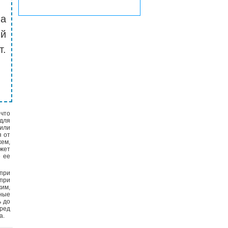
на
й
т.
 что
 для
или
я от
жем,
ожет
е ее
при
 при
жим,
ные
ь до
ред
а.