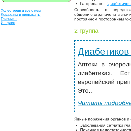
Гангрена ног,
"диабетичес
Способность к передвиж
Холестерин и всё о нём
общению ограничена в значи
Лекарства и препараты
Гликемия
постоянном постороннем ухо
Инсулин
2 группа
Диабетиков
Аптеки в очеред
диабетиках. Ес
европейский преп
Это...
Читать подробне
Явные поражения органов и 
Заболевания сетчатки гла
Почечная недостаточност