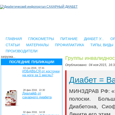
ГЛАВНАЯ
ГЛЮКОМЕТРЫ
ПИТАНИЕ
ДИАБЕТ У...
О
СТАТЬИ
МАТЕРИАЛЫ
ПРОФИЛАКТИКА
ТИПЫ, ВИДЫ
ПРОИЗВОДИТЕЛИ
загрузка...
Группы инвалиднос
ПОСЛЕДНИЕ ПУБЛИКАЦИИ
Опубликовано:
04 ноя 2015,
16:3
13 сен 2019,
07:41
ИЗБАВЬСЯ от косточки
на ноге за 1 месяц?
Диабет = 
МИНЗДРАВ РФ: «В
28 фев 2018,
22:30
Диалайф от
сахарного диабета
полоски. Боль
Диабетона, Сио
02 фев 2018,
14:19
Лечите его этим..