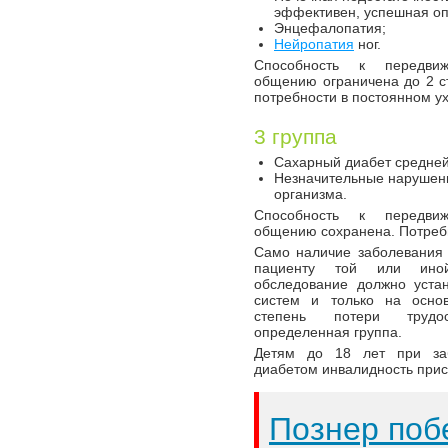
эффективен, успешная оп
Энцефалопатия;
Нейропатия
ног.
Способность к передвиж
общению ограничена до 2 с
потребности в постоянном ух
3 группа
Сахарный диабет средней
Незначительные нарушени
организма.
Способность к передвиж
общению сохранена. Потребн
Само наличие заболевания
пациенту той или иной
обследование должно уста
систем и только на осно
степень потери трудос
определенная группа.
Детям до 18 лет при за
диабетом инвалидность прис
Познер поб