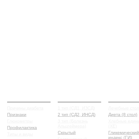
О Диабете
Типы и виды
Питание
Причины диабета
1 тип (СД1, ИЗСД)
Лечебные сто
Признаки
2 тип (СД2, ИНСД)
Диета (8 стол)
Глюкометры
3 тип (Болезнь
Хлебные един
Альцгеймера)
(ХЕ)
Профилактика
Скрытый
Гликемический
Типы и виды
индекс (ГИ)