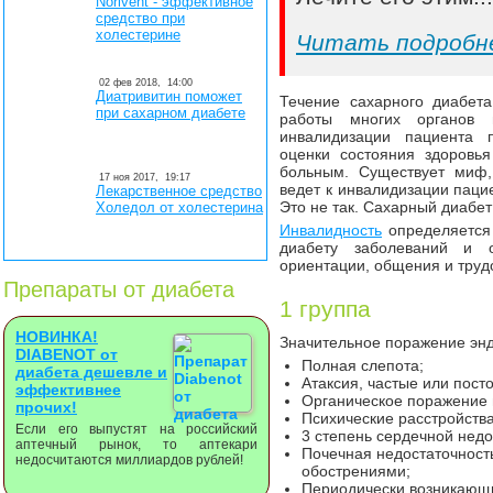
Norivent - эффективное
средство при
холестерине
Читать подробн
02 фев 2018,
14:00
Диатривитин поможет
Течение сахарного диабет
при сахарном диабете
работы многих органов 
инвалидизации пациента 
оценки состояния здоровь
больным. Существует миф,
17 ноя 2017,
19:17
ведет к инвалидизации паци
Лекарственное средство
Это не так. Сахарный диабет
Холедол от холестерина
Инвалидность
определяется 
диабету заболеваний и о
ориентации, общения и труд
Препараты от диабета
1 группа
НОВИНКА!
Значительное поражение эн
DIABENOT от
Полная слепота;
диабета дешевле и
Атаксия, частые или пост
эффективнее
Органическое поражение 
прочих!
Психические расстройства
Если его выпустят на российский
3 степень сердечной недо
аптечный рынок, то аптекари
Почечная недостаточност
недосчитаются миллиардов рублей!
обострениями;
Периодически возникающи