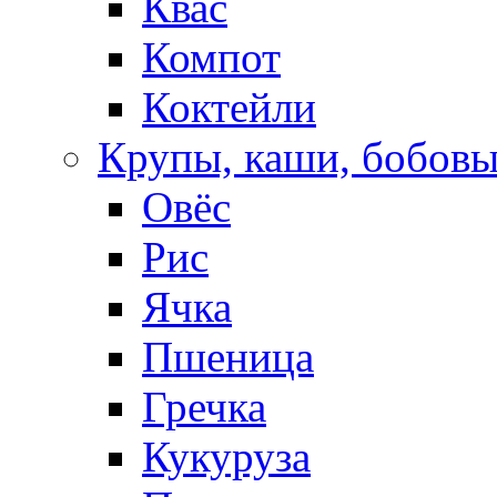
Квас
Компот
Коктейли
Крупы, каши, бобов
Овёс
Рис
Ячка
Пшеница
Гречка
Кукуруза