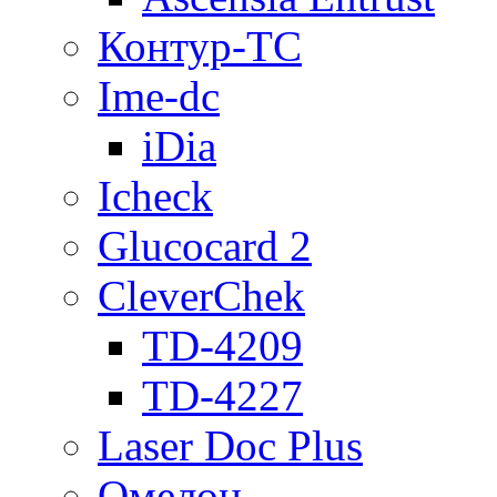
Контур-ТС
Ime-dc
iDia
Icheck
Glucocard 2
CleverChek
TD-4209
TD-4227
Laser Doc Plus
Омелон