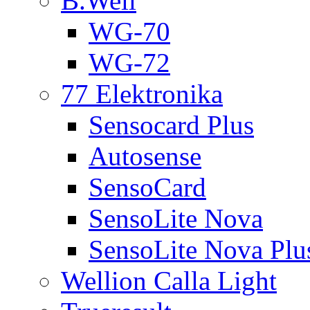
B.Well
WG-70
WG-72
77 Elektronika
Sensocard Plus
Autosense
SensoCard
SensoLite Nova
SensoLite Nova Plu
Wellion Calla Light