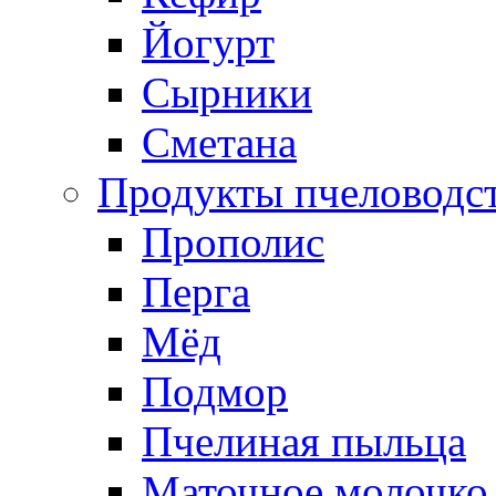
Йогурт
Сырники
Сметана
Продукты пчеловодс
Прополис
Перга
Мёд
Подмор
Пчелиная пыльца
Маточное молочко