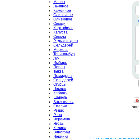
Масло
Льняное
Каменное
Сливочное
Оливковое
Овощи
Картофель
Капуста
Свекла
Редька и хрен
Сельдерей
Морковь
Топинамбур
Лук
Имбирь
Перец
Тыква
Помидоры
Сельдерей
Огурцы
Чеснок
Кабачки
Щавель
Баклажаны
Спаржа
загр
Редис
Репа
Черемша
Ягоды
Калина
Виноград
Черника
Что такое глюкомет