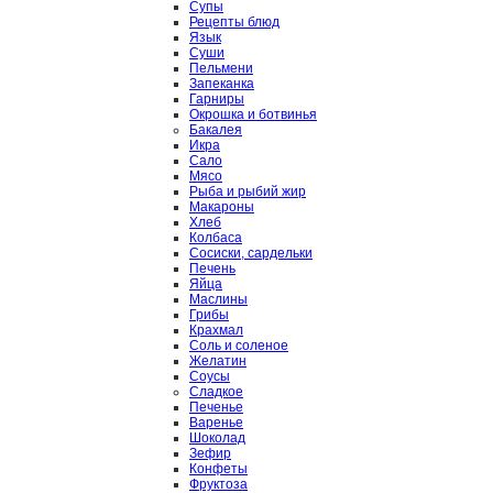
Супы
Рецепты блюд
Язык
Суши
Пельмени
Запеканка
Гарниры
Окрошка и ботвинья
Бакалея
Икра
Сало
Мясо
Рыба и рыбий жир
Макароны
Хлеб
Колбаса
Сосиски, сардельки
Печень
Яйца
Маслины
Грибы
Крахмал
Соль и соленое
Желатин
Соусы
Сладкое
Печенье
Варенье
Шоколад
Зефир
Конфеты
Фруктоза