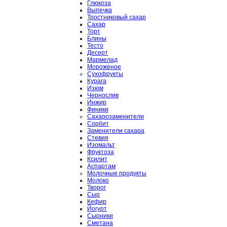
Глюкоза
Выпечка
Тростниковый сахар
Сахар
Торт
Блины
Тесто
Десерт
Мармелад
Мороженое
Сухофрукты
Курага
Изюм
Чернослив
Инжир
Финики
Сахарозаменители
Сорбит
Заменители сахара
Стевия
Изомальт
Фруктоза
Ксилит
Аспартам
Молочные продукты
Молоко
Творог
Сыр
Кефир
Йогурт
Сырники
Сметана