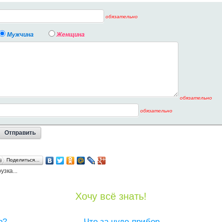
обязательно
Мужчина
Женщина
обязательно
обязательно
Поделиться…
узка...
Хочу всё знать!
р?
Что за чудо-прибор -