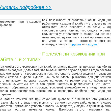
Читать подробнее >>
Как показывает многолетний опыт медицинс
работников, сахарный диабет – это вовсе не п
отказывать себе абсолютно во всем. С од
стороны, вполне понятно, что следует ограни
количество употребляемого сахара, однако эт
означает, что нужно лишить свой организм всех
витаминов и веществ, которые содержатся
примеру, в сладких
фруктах
или
ягодах
.
Полезен ли крыжовник при
абете 1 и 2 типа?
ому, чтобы есть крыжовник при диабете, многие пациенты приходят ошибоч
ями и выводами. Дело в том, что в большинстве случаев данная ягода достат
лая, что вселяет уверенность в том, что она не вредна людям с повыше
внем сахара в крови. Однако, как выяснилось, крыжовник для диабетико
сто не вреден, но даже, скорее полезен. На ранних этапах заболевани
алению, симптомы его в это время настолько расплывчаты, что часто
воляют обратиться за помощью вовремя) употребление в пищу этой яг
собно стабилизировать состояние и позволить обойтись без медицинс
паратов.
ая польза крыжовника при сахарном диабете объясняется его уникаль
тавом. Мало кто знает, что в связи с тем, что при этом заболевании у чело
ушается нормальное усвоение полезных веществ, у людей с данным диагн
мечается острая нехватка хрома. Важность этого элемента нел