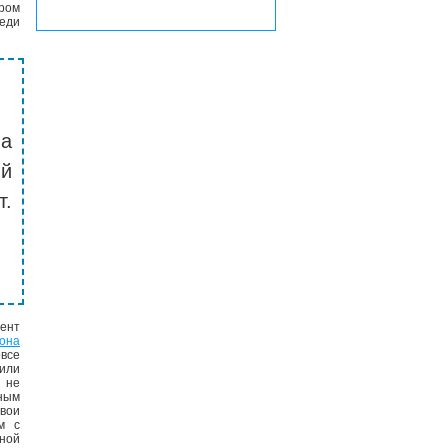
ром
реди
на
й
т.
мент
она
все
или
 не
чным
вои
м с
ной