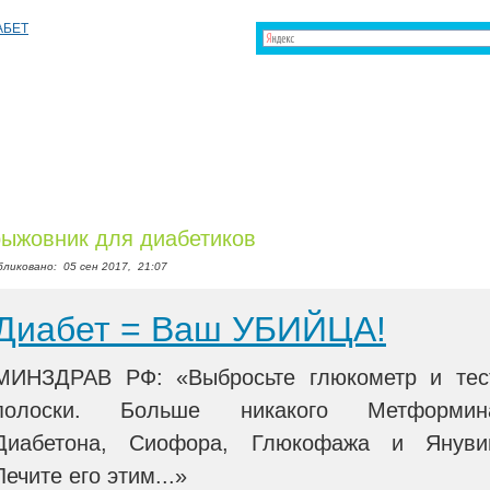
ыжовник для диабетиков
бликовано:
05 сен 2017,
21:07
Диабет = Ваш УБИЙЦА!
МИНЗДРАВ РФ: «Выбросьте глюкометр и тес
полоски. Больше никакого Метформин
Диабетона, Сиофора, Глюкофажа и Януви
Лечите его этим...»