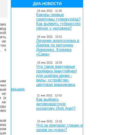
ДИА-НОВОСТИ
18 янв 2022,
11:39
Каковы первые
симптомы туберкулёза?
Как выявить туберкулёз
ких
лёгких у человека?
овод
ной
чить
18 янв 2022,
10:51
Лечение алкоголизма в
о не
Днепре по методике
 тех
Довженко. Клиника
, к
«Сана»
18 янв 2022,
10:35
Что такое вакуумные
пробирки (вакутейнер)
для щабора крови -
виды, устройство,
ными
цветовая маркировка
очно
крышек
нным
в не
11 янв 2022,
12:02
я (к
Как выбрать
 не
антивозрастную
оды
косметику (Anti Age)?
ких
ным
10 янв 2022,
12:42
века
Что за препарат глицин и
озом
зачем он нужен?
ьзя