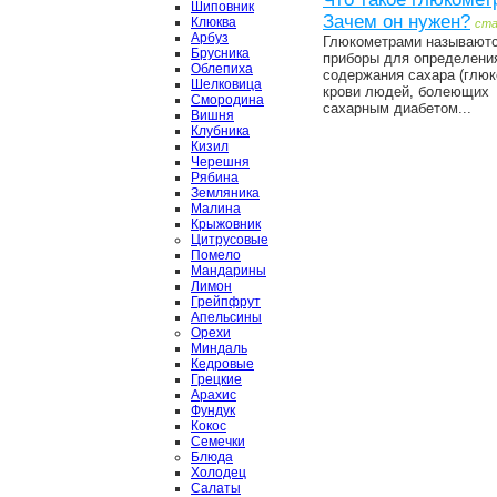
Шиповник
Зачем он нужен?
Клюква
ст
Арбуз
Глюкометрами называют
Брусника
приборы для определени
Облепиха
содержания сахара (глюк
Шелковица
крови людей, болеющих
Смородина
сахарным диабетом...
Вишня
Клубника
Кизил
Черешня
Рябина
Земляника
Малина
Крыжовник
Цитрусовые
Помело
Мандарины
Лимон
Грейпфрут
Апельсины
Орехи
Миндаль
Кедровые
Грецкие
Арахис
Фундук
Кокос
Семечки
Блюда
Холодец
Салаты