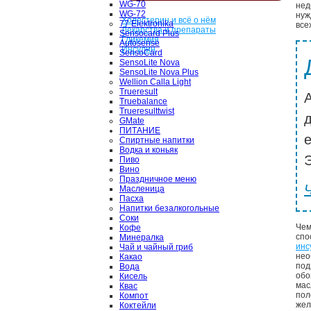
WG-70
нед
WG-72
нуж
Холестерин и всё о нём
77 Elektronika
все
Лекарства и препараты
Sensocard Plus
Гликемия
Autosense
Инсулин
SensoCard
SensoLite Nova
SensoLite Nova Plus
Wellion Calla Light
Trueresult
Truebalance
Trueresulttwist
GMate
ПИТАНИЕ
Спиртные напитки
Водка и коньяк
Э
Пиво
Вино
Праздничное меню
Масленица
Пасха
Напитки безалкогольные
Соки
Чем
Кофе
спо
Минералка
инс
Чай и чайный гриб
не
Какао
под
Вода
обо
Кисель
мас
Квас
пол
Компот
жел
Коктейли