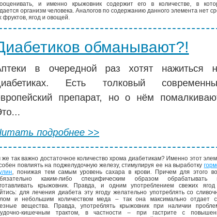
ооценивать, и именно крыжовник содержит его в количестве, в кото
дается организм человека. Аналогов по содержанию данного элемента нет с
х фруктов, ягод и овощей.
Диабетиков обманывают?!
Аптеки в очередной раз хотят нажиться 
диабетиках. Есть толковый современны
европейский препарат, но о нём помалкиваю
то...
Читать подробнее >>
 же так важно достаточное количество хрома диабетикам? Именно этот эле
собен повлиять на поджелудочную железу, стимулируя ее на выработку
горм
улин
, понижая тем самым уровень сахара в крови. Причем для этого во
обязательно каким-либо специфическим образом обрабатывать 
готавливать крыжовник. Правда, и одним употреблением свежих ягод
йтись: для лечения диабета эту ягоду желательно употреблять со сливо
лом и небольшим количеством меда – так она максимально отдает с
езные вещества. Правда, употреблять крыжовник при наличии пробле
удочно-кишечным трактом, в частности – при гастрите с повышен