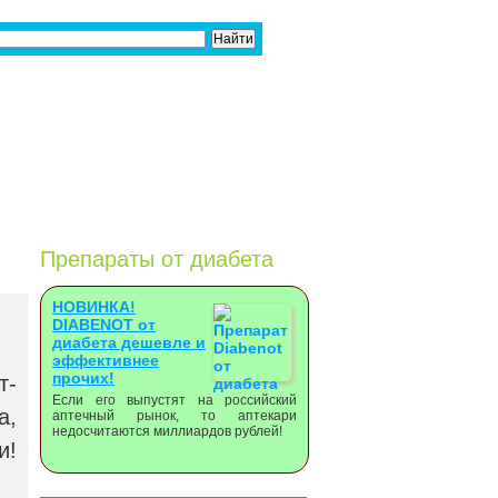
Препараты от диабета
НОВИНКА!
DIABENOT от
диабета дешевле и
эффективнее
прочих!
т-
Если его выпустят на российский
а,
аптечный рынок, то аптекари
недосчитаются миллиардов рублей!
и!