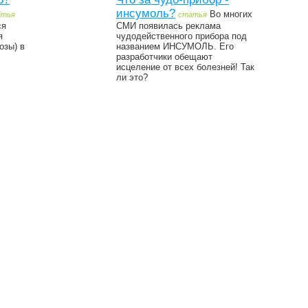
инсумоль?
Во многих
атья
статья
ся
СМИ появилась реклама
я
чудодейственного прибора под
озы) в
названием ИНСУМОЛЬ. Его
разработчики обещают
исцеление от всех болезней! Так
ли это?