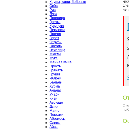
кис
Крупы, каши, бобовые
сле
Овёс
леч
Рис
Ячка
Пшеница
Гречка
Кукуруза
Перловка
Пшено
Горох
Отруби
Фасоль
Чечевица
Мюсли
Мука
Манная каша
Фрукты
Гранаты
Груши
Яблоки
Бананы
Хурма
Ананас
Унаби
От
Киви
Авокадо
Отз
Дыня
ниб
Манго
Персики
Абрикосы
Ос
Сливы
Айва