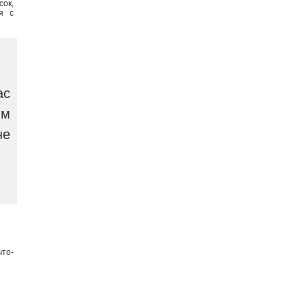
сок,
я с
ас
ым
не
что-