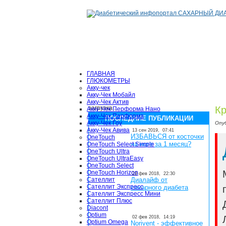
ГЛАВНАЯ
ГЛЮКОМЕТРЫ
Акку-чек
Акку-Чек Мобайл
Акку-Чек Актив
загрузка...
Кр
Акку-Чек Перформа Нано
Акку-Чек Перформа
ПОСЛЕДНИЕ ПУБЛИКАЦИИ
Акку-Чек Гоу
Опу
Акку-Чек Авива
13 сен 2019,
07:41
ИЗБАВЬСЯ от косточки
OneTouch
на ноге за 1 месяц?
OneTouch Select Simple
OneTouch Ultra
OneTouch UltraEasy
OneTouch Select
OneTouch Horizon
28 фев 2018,
22:30
Сателлит
Диалайф от
Сателлит Экспресс
сахарного диабета
Сателлит Экспресс Мини
Сателлит Плюс
Diacont
Optium
02 фев 2018,
14:19
Optium Omega
Norivent - эффективное