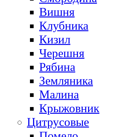
Вишня
Клубника
Кизил
Черешня
Рябина
Земляника
Малина
Крыжовник
Цитрусовые
Помело