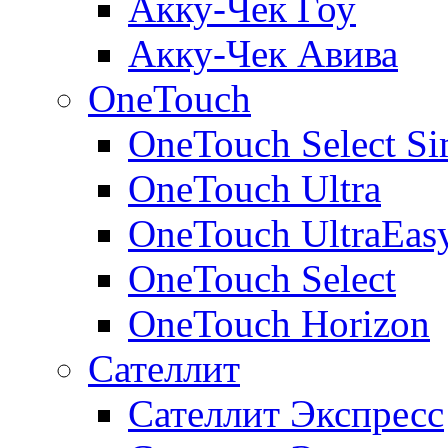
Акку-Чек Гоу
Акку-Чек Авива
OneTouch
OneTouch Select Si
OneTouch Ultra
OneTouch UltraEas
OneTouch Select
OneTouch Horizon
Сателлит
Сателлит Экспресс