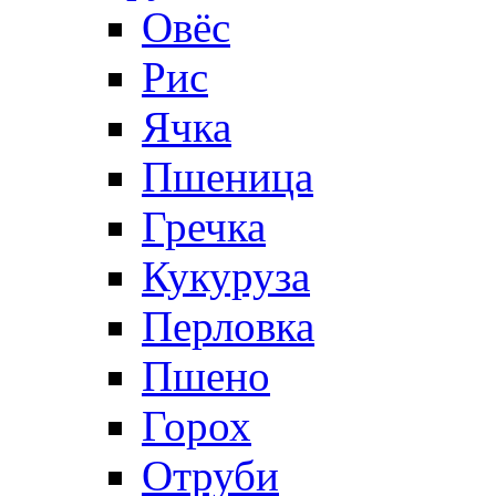
Овёс
Рис
Ячка
Пшеница
Гречка
Кукуруза
Перловка
Пшено
Горох
Отруби