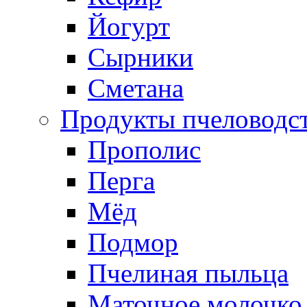
Йогурт
Сырники
Сметана
Продукты пчеловодс
Прополис
Перга
Мёд
Подмор
Пчелиная пыльца
Маточное молочко