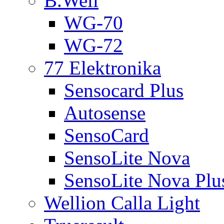
B.Well
WG-70
WG-72
77 Elektronika
Sensocard Plus
Autosense
SensoCard
SensoLite Nova
SensoLite Nova Plu
Wellion Calla Light