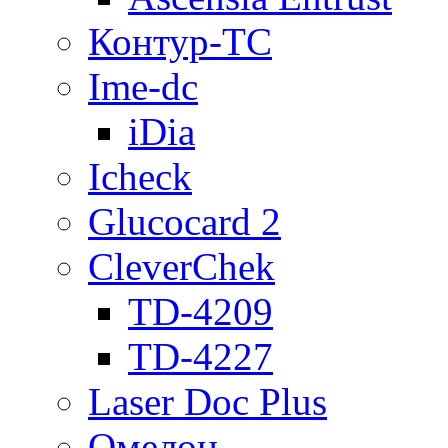
Контур-ТС
Ime-dc
iDia
Icheck
Glucocard 2
CleverChek
TD-4209
TD-4227
Laser Doc Plus
Омелон