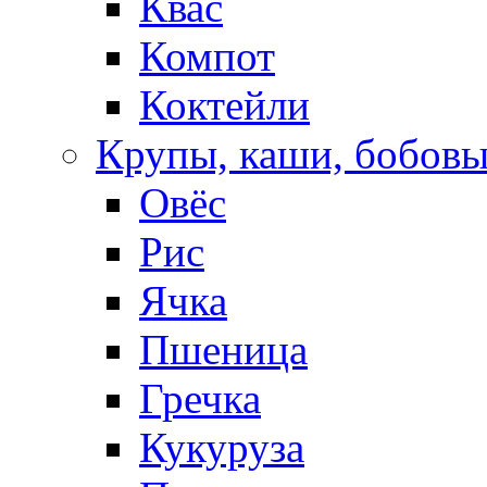
Квас
Компот
Коктейли
Крупы, каши, бобов
Овёс
Рис
Ячка
Пшеница
Гречка
Кукуруза