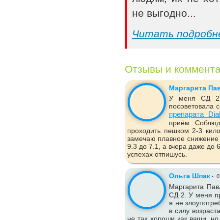
не выгодно...
Читать подробн
Отзывы и коммент
Маргарита Па
У меня СД 2 
посоветовала с
препарата Dia
приём. Соблюд
проходить пешком 2-3 кило
замечаю плавное снижение 
9.3 до 7.1, а вчера даже до
успехах отпишусь.
Ольга Шпак
-
0
Маргарита Пав
СД 2. У меня п
я не злоупотре
в силу возраст
не так хороши как ваши, но