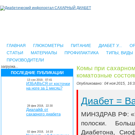
ГЛАВНАЯ
ГЛЮКОМЕТРЫ
ПИТАНИЕ
ДИАБЕТ У...
О
СТАТЬИ
МАТЕРИАЛЫ
ПРОФИЛАКТИКА
ТИПЫ, ВИДЫ
ПРОИЗВОДИТЕЛИ
загрузка...
Комы при сахарном
ПОСЛЕДНИЕ ПУБЛИКАЦИИ
коматозные состоя
13 сен 2019,
07:41
ИЗБАВЬСЯ от косточки
Опубликовано:
04 ноя 2015,
16:3
на ноге за 1 месяц?
Диабет = 
28 фев 2018,
22:30
Диалайф от
МИНЗДРАВ РФ: «В
сахарного диабета
полоски. Боль
Диабетона, Сио
02 фев 2018,
14:19