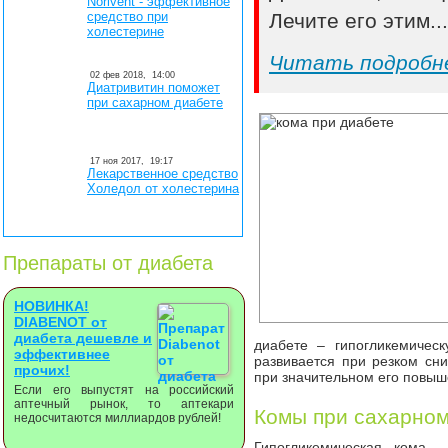
Norivent - эффективное
средство при
Лечите его этим..
холестерине
Читать подробн
02 фев 2018,
14:00
Диатривитин поможет
при сахарном диабете
17 ноя 2017,
19:17
Лекарственное средство
Холедол от холестерина
Препараты от диабета
НОВИНКА!
DIABENOT от
диабета дешевле и
диабете – гипогликемичес
эффективнее
развивается при резком сни
прочих!
при значительном его повыш
Если его выпустят на российский
аптечный рынок, то аптекари
Комы при сахарном
недосчитаются миллиардов рублей!
Гипогликемическая кома 