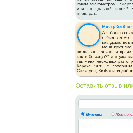
каким глюкометром измеряе
или по цельной крови? Х
препарата.
МистрКотёнок
А я болею саха
я был в коме, 
как дома возл
меня крутилис
важно кто поехал) и врачи
как тебя зовут?" и я уже в
так меня несколько раз сп
Короче жить с сахарным
Сникерсы, КитКаты, сгущёнку
Оставить отзыв ил
Мужчина
Женщина