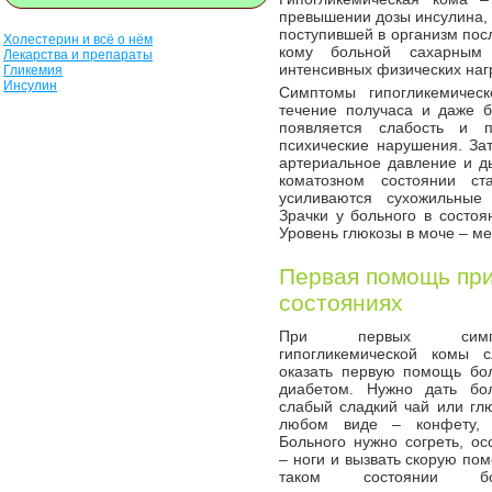
превышении дозы инсулина, 
поступившей в организм пос
Холестерин и всё о нём
кому больной сахарным
Лекарства и препараты
интенсивных физических наг
Гликемия
Инсулин
Симптомы гипогликемичес
течение получаса и даже 
появляется слабость и 
психические нарушения. Зат
артериальное давление и д
коматозном состоянии ст
усиливаются сухожильные
Зрачки у больного в состо
Уровень глюкозы в моче – м
Первая помощь при
состояниях
При первых симпт
гипогликемической комы с
оказать первую помощь бо
диабетом. Нужно дать бо
слабый сладкий чай или глю
любом виде – конфету, 
Больного нужно согреть, ос
– ноги и вызвать скорую по
таком состоянии бо