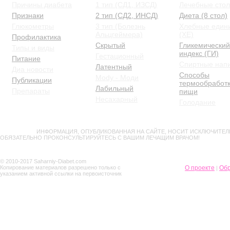
Причины диабета
1 тип (СД1, ИЗСД)
Лечебные сто
Признаки
2 тип (СД2, ИНСД)
Диета (8 стол)
Глюкометры
3 тип (Болезнь
Хлебные един
Альцгеймера)
(ХЕ)
Профилактика
Скрытый
Гликемический
Типы и виды
индекс (ГИ)
Гестационный
Питание
Спиртные нап
Латентный
Диа новости
Способы
Mody - Моди
Публикации
термообработ
Лабильный
Препараты
пищи
Несахарный
Голодание
ВНИМАНИЕ!
ИНФОРМАЦИЯ, ОПУБЛИКОВАННАЯ НА САЙТЕ, НОСИТ ИСКЛЮЧИТЕЛ
ОБЯЗАТЕЛЬНО ПРОКОНСУЛЬТИРУЙТЕСЬ С ВАШИМ ЛЕЧАЩИМ ВРАЧОМ!
© 2010-2017 Saharniy-Diabet.com
Копирование материалов разрешено только с
О проекте
Обр
|
указанием активной ссылки на первоисточник