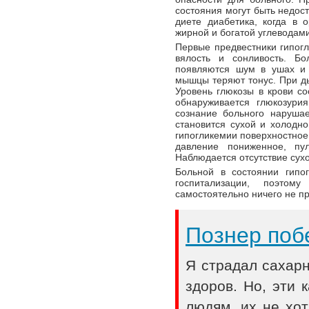
состояния могут быть недос
диете диабетика, когда в 
жирной и богатой углеводам
Первые предвестники гипог
вялость и сонливость. Бо
появляются шум в ушах и 
мышцы теряют тонус. При д
Уровень глюкозы в крови со
обнаруживается глюкозури
сознание больного нарушае
становится сухой и холодно
гипогликемии поверхностное
давление пониженное, пу
Наблюдается отсутствие сух
Больной в состоянии гипо
госпитализации, поэто
самостоятельно ничего не п
Познер поб
Я страдал сахар
здоров. Но, эти
людям, их не хот