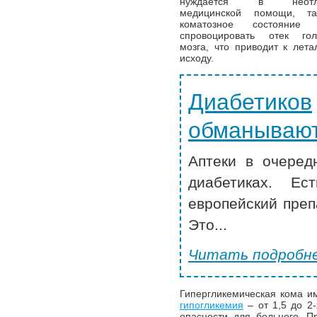
нуждается в неотл
медицинской помощи, та
коматозное состояние 
спровоцировать отек гол
мозга, что приводит к лета
исходу.
Диабетиков
обманывают
Аптеки в очеред
диабетиках. Ес
европейский преп
Это...
Читать подробне
Гипергликемическая кома и
гипогликемия
– от 1,5 до 2-
опасности для больного. П