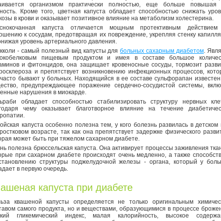
аивается организмом практически полностью, еще больше повышая 
ность. Кроме того, цветная капуста обладает способностью снижать уро
козы в крови и оказывает позитивное влияние на метаболизм холестерина.
аснокочанная капуста отличается мощным протективным действием
ошению к сосудам, предотвращая их повреждение, укрепляя стенку капилл
онижая уровень артериального давления.
кколи - самый полезный вид капусты для
больных сахарным диабетом
. Явл
окобелковым пищевым продуктом и имея в составе большое количес
аминов и фитонцидов, она защищает кровеносные сосуды, тормозит разв
росклероза и препятствует возникновению инфекционных процессов, кот
 часто бывают у больных. Находящийся в ее составе сульфорапан известен
ество, предупреждающее поражение сердечно-сосудистой системы, вклю
енные нарушения в миокарде.
ьраби обладает способностью стабилизировать структуру нервных клет
годаря чему оказывает благотворное влияние на течение диабетичес
ропатии.
ойская капуста особенно полезна тем, у кого болезнь развилась в детском
ростковом возрасте, так как она препятствует задержке физического разви
орая может быть при тяжелом сахарном диабете.
нь полезна брюссельская капуста. Она активирует процессы заживления тка
орые при сахарном диабете происходят очень медленно, а также способст
становлению структуры поджелудочной железы - органа, который у боль
адает в первую очередь.
ашеная капуста при диабете
ьза квашеной капусты определяется не только оригинальным химичес
тавом самого продукта, но и веществами, образующимися в процессе броже
кий гликемический индекс, малая калорийность, высокое содержа