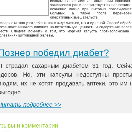
использование листьев ламинарии способств
заживлению ран и препятствует их нагноению.
особенно важно при бытовых повреждения
больных, а также после перенесен
оперативных вмешательств.
инарию можно употреблять как в виде листьев, так и сушеной. Способ обраб
оказывает никакого влияния на питательную ценность и содержание поле
еств. Следует помнить о том, что морская капуста противопоказана 
олеваниях щитовидной железы.
Познер победил диабет?
Я страдал сахарным диабетом 31 год. Сейч
здоров. Но, эти капсулы недоступны прост
людям, их не хотят продавать аптеки, это им 
выгодно...
Читать подробнее >>
зывы и комментарии