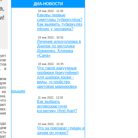
ДИА-НОВОСТИ
а,
18 янв 2022,
11:39
Каковы первые
и!
симптомы туберкулёза?
Как выявить туберкулёз
лёгких у человека?
18 янв 2022,
10:51
Лечение алкоголизма в
Днепре по методике
Довженко. Клиника
«Сана»
ует
иске
тов
18 янв 2022,
10:35
Что такое вакуумные
, в
пробирки (вакутейнер)
для щабора крови -
вом
виды, устройство,
для
цветовая маркировка
кого
крышек
т ее
на.
11 янв 2022,
12:02
что
Как выбрать
ают
антивозрастную
вах;
косметику (Anti Age)?
ения
аздо
10 янв 2022,
12:42
ящем
Что за препарат глицин и
сть
зачем он нужен?
дукт