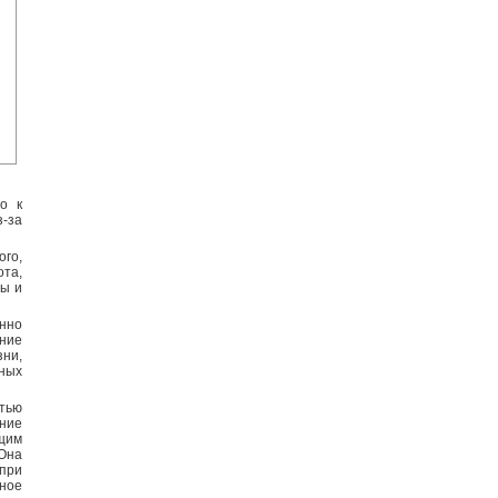
о к
з-за
ого,
ота,
ды и
енно
ние
зни,
ных
тью
ние
щим
 Она
 при
ное