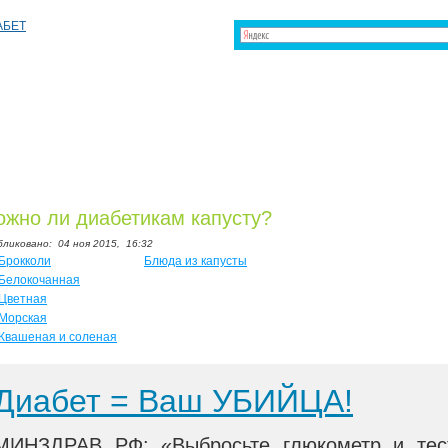
жно ли диабетикам капусту?
бликовано:
04 ноя 2015,
16:32
Брокколи
Блюда из капусты
Белокочанная
Цветная
Морская
Квашеная и соленая
Диабет = Ваш УБИЙЦА!
МИНЗДРАВ РФ: «Выбросьте глюкометр и тес