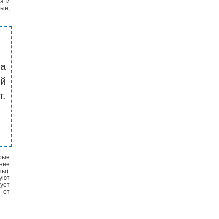
та и
ные,
на
й
т.
рые
нее
ы).
уют
рует
 от