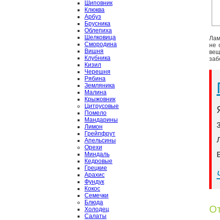
Шиповник
Клюква
Арбуз
Брусника
Облепиха
Шелковица
Лам
Смородина
не 
Вишня
вещ
Клубника
заб
Кизил
Черешня
Рябина
Земляника
Малина
Крыжовник
Цитрусовые
Помело
Мандарины
Лимон
Грейпфрут
Апельсины
Орехи
Миндаль
Кедровые
Грецкие
Арахис
Фундук
Кокос
Семечки
Блюда
От
Холодец
Салаты