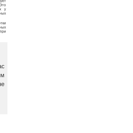
ует
 Это
х у
ных
отки
зных
при
ас
ым
не