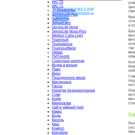
WG-70
усв
WG-72
цен
Холестерин и всё о нём
77 Elektronika
глю
Лекарства и препараты
Sensocard Plus
Кр
Гликемия
Autosense
отн
Инсулин
SensoCard
и п
SensoLite Nova
Бро
SensoLite Nova Plus
выс
Wellion Calla Light
вит
Trueresult
ате
Truebalance
так
Trueresulttwist
вещ
GMate
обм
ПИТАНИЕ
Спиртные напитки
Кол
Водка и коньяк
бла
Пиво
ней
Вино
Сав
Праздничное меню
под
Масленица
кот
Пасха
Напитки безалкогольные
Оче
Соки
кот
Кофе
вос
Минералка
стр
Чай и чайный гриб
Какао
Кв
Вода
Кисель
Пол
Квас
сос
Компот
Низ
Коктейли