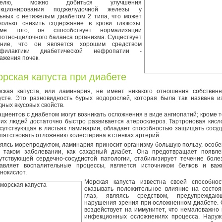
делю, можно добиться улучшения
нкционирования поджелудочной железы у
ьных с нетяжелым диабетом 2 типа, что может
колько снизить содержание в крови глюкозы.
оме того, он способствует нормализации
лотно-щелочного баланса организма. Существует
ение, что он является хорошим средством
офилактики диабетической нефропатии -
ажения почек.
рская капуста при диабете
ская капуста, или ламинария, не имеет никакого отношения собственн
усте. Это разновидность бурых водорослей, которая была так названа и
дных вкусовых свойств.
ациентов с диабетом могут возникать осложнения в виде ангиопатий; кроме т
тих людей достаточно быстро развивается атеросклероз. Тартроновая кисл
сутствующая в листьях ламинарии, обладает способностью защищать сосу
пятствовать отложению холестерина в стенках артерий.
яясь морепродуктом, ламинария приносит организму большую пользу, особ
 таком заболевании, как сахарный диабет. Она предотвращает появле
утствующей сердечно-сосудистой патологии, стабилизирует течение боле
авляет воспалительные процессы, является источником белков и важ
нокислот.
Морская капуста известна своей способнос
оказывать положительное влияние на состоя
глаз, являясь средством, предупреждаю
нарушения зрения при осложненном диабете.
воздействует на иммунитет, что немаловажно
инфекционных осложнениях процесса. Наруж