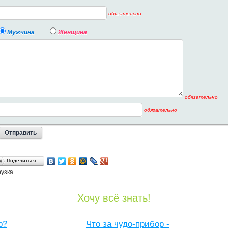
обязательно
Мужчина
Женщина
обязательно
обязательно
Поделиться…
узка...
Хочу всё знать!
р?
Что за чудо-прибор -