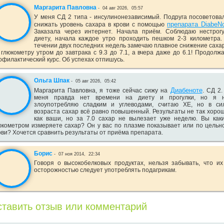
Маргарита Павловна
-
04 авг 2026,
05:57
У меня СД 2 типа - инсулинонезависимый. Подруга посоветова
препарата DiabeN
снижать уровень сахара в крови с помощью
Заказала через интернет. Начала приём. Соблюдаю нестрог
диету, начала каждое утро проходить пешком 2-3 километра.
течении двух последних недель замечаю плавное снижение саха
 глюкометру утром до завтрака с 9.3 до 7.1, а вчера даже до 6.1! Продолж
офилактический курс. Об успехах отпишусь.
Ольга Шпак
-
05 авг 2026,
05:42
Диабеноте
Маргарита Павловна, я тоже сейчас сижу на
. СД 2.
меня правда нет времени на диету и прогулки, но я 
злоупотребляю сладким и углеводами, считаю ХЕ, но в си
возраста сахар всё равно повышенный. Результаты не так хоро
как ваши, но за 7.0 сахар не вылезает уже неделю. Вы как
юкометром измеряете сахар? Он у вас по плазме показывает или по цельн
ови? Хочется сравнить результаты от приёма препарата.
Борис
-
07 ноя 2014,
22:34
Говоря о высокобелковых продуктах, нельзя забывать, что их
осторожностью следует употреблять подагрикам.
тавить отзыв или комментарий