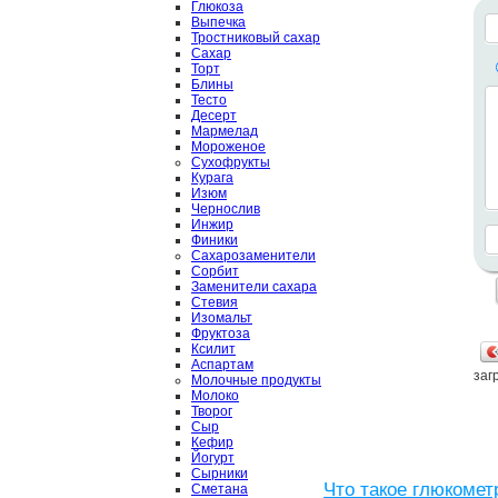
Глюкоза
Выпечка
Тростниковый сахар
Сахар
Торт
Блины
Тесто
Десерт
Мармелад
Мороженое
Сухофрукты
Курага
Изюм
Чернослив
Инжир
Финики
Сахарозаменители
Сорбит
Заменители сахара
Стевия
Изомальт
Фруктоза
Ксилит
Аспартам
загр
Молочные продукты
Молоко
Творог
Сыр
Кефир
Йогурт
Сырники
Что такое глюкомет
Сметана