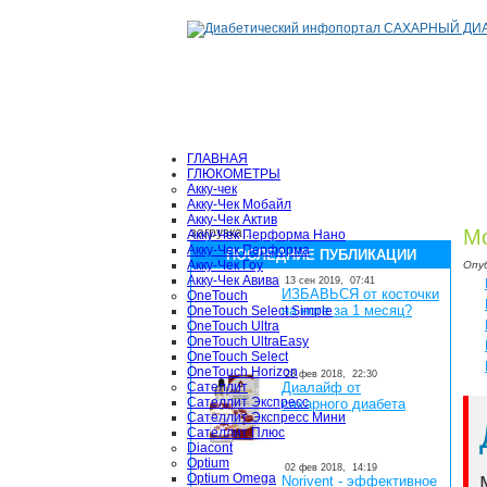
ГЛАВНАЯ
ГЛЮКОМЕТРЫ
Акку-чек
Акку-Чек Мобайл
Акку-Чек Актив
загрузка...
Мо
Акку-Чек Перформа Нано
Акку-Чек Перформа
ПОСЛЕДНИЕ ПУБЛИКАЦИИ
Акку-Чек Гоу
Опу
Акку-Чек Авива
13 сен 2019,
07:41
ИЗБАВЬСЯ от косточки
OneTouch
на ноге за 1 месяц?
OneTouch Select Simple
OneTouch Ultra
OneTouch UltraEasy
OneTouch Select
OneTouch Horizon
28 фев 2018,
22:30
Сателлит
Диалайф от
Сателлит Экспресс
сахарного диабета
Сателлит Экспресс Мини
Сателлит Плюс
Diacont
Optium
02 фев 2018,
14:19
Optium Omega
Norivent - эффективное