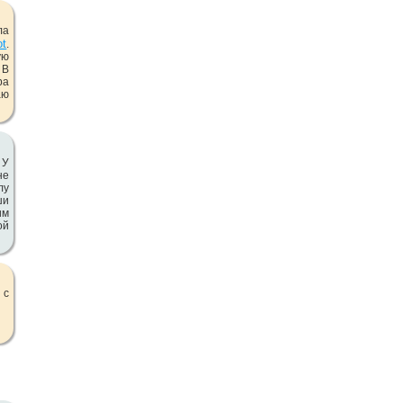
ла
ot
.
ую
 В
ра
аю
 У
не
лу
ши
им
ой
 с