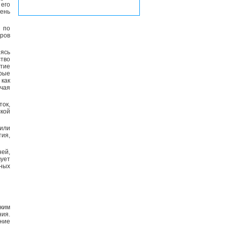
его
вень
 по
яров
яясь
тво
итие
орые
 как
чая
ок,
кой
 или
тия,
ней,
вует
ных
ким
ния.
ние