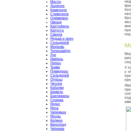
не
Масло
фу
Льняное
бол
Каменное
нес
Сливочное
Кр
Оливковое
кис
Овощи
мн
Картофель
пр
Капуста
пор
Свекла
Редька и хрен
Сельдерей
Мо
Морковь
Топинамбур
Мор
Лук
кап
Имбирь
схо
Перец
Тыква
У п
Помидоры
у э
Сельдерей
при
Огурцы
пре
Чеснок
Явл
Кабачки
при
Щавель
соп
Баклажаны
под
Спаржа
ами
Редис
Репа
Черемша
Ягоды
Калина
Виноград
Черника