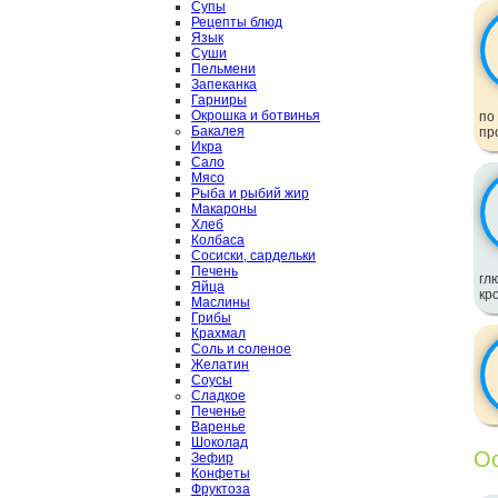
Супы
Рецепты блюд
Язык
Суши
Пельмени
Запеканка
Гарниры
Окрошка и ботвинья
по
Бакалея
пр
Икра
Сало
Мясо
Рыба и рыбий жир
Макароны
Хлеб
Колбаса
Сосиски, сардельки
Печень
гл
Яйца
кр
Маслины
Грибы
Крахмал
Соль и соленое
Желатин
Соусы
Сладкое
Печенье
Варенье
Шоколад
Ос
Зефир
Конфеты
Фруктоза