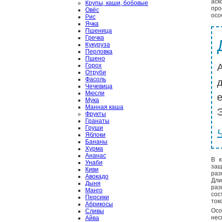
аск
Крупы, каши, бобовые
про
Овёс
осо
Рис
Ячка
Пшеница
Гречка
Кукуруза
Перловка
Пшено
Горох
Отруби
Фасоль
Чечевица
Мюсли
Мука
Манная каша
Э
Фрукты
Гранаты
Груши
Яблоки
Бананы
Хурма
Ананас
В к
Унаби
защ
Киви
раз
Авокадо
Дли
Дыня
раз
Манго
со
Персики
ток
Абрикосы
Осо
Сливы
нес
Айва