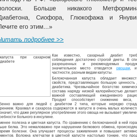
полоски. Больше никакого Метформин
Диабетона, Сиофора, Глюкофажа и Януви
Лечите его этим...»
Читать подробнее >>
Как известно, сахарный диабет треб
соблюдения достаточно строгой диеты. В сп
разрешенных и рекомендуемых продук
значительное место отводится
овощам
, и
частности, разным видам капусты.
Белокочанная капуста обладает множест
свойств, представляющих большую ценность 
диабетика. Чрезвычайное богатство химичес
состава наряду низкой калорийностью делае
важной составляющей ежедневного рацио
Продукт способствует снижению веса, 
бенно важно для людей с диабетом 2 типа, которые нередко страд
рением. Крахмал и сахароза содержатся в капусте в очень малых количест
 значит, что даже регулярное употребление этого овоща не вызывает увелич
ребности больного в инсулине.
менее полезна и цветная капуста. По сравнению с белокочанной в ней гор
ьше белка. Это немаловажно при нарушении белкового обмена, происход
время болезни. Она улучшает процессы заживления и повышает активно
ментов. Волокна клетчатки в цветной капусте настолько тонкие, что про