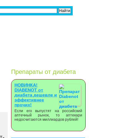
Препараты от диабета
НОВИНКА!
DIABENOT от
диабета дешевле и
эффективнее
прочих!
Если его выпустят на российский
аптечный рынок, то аптекари
недосчитаются миллиардов рублей!
т-