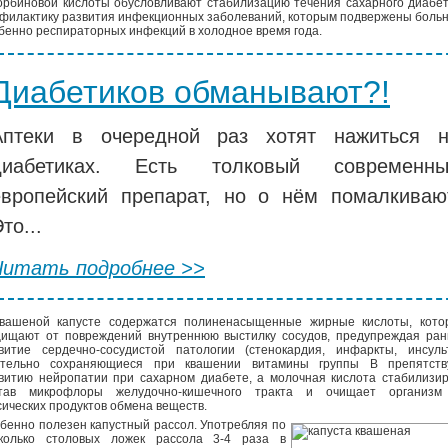
орбиновой кислоты обусловливают стабилизацию течения сахарного диабе
филактику развития инфекционных заболеваний, которым подвержены боль
бенно респираторных инфекций в холодное время года.
Диабетиков обманывают?!
Аптеки в очередной раз хотят нажиться 
диабетиках. Есть толковый современны
европейский препарат, но о нём помалкиваю
то...
Читать подробнее >>
вашеной капусте содержатся полиненасыщенные жирные кислоты, кото
ищают от повреждений внутреннюю выстилку сосудов, предупреждая ран
витие сердечно-сосудистой патологии (стенокардия, инфаркты, инсульт
тельно сохраняющиеся при квашении витамины группы В препятств
витию нейропатии при сахарном диабете, а молочная кислота стабилизи
став микрофлоры желудочно-кишечного тракта и очищает организм
сических продуктов обмена веществ.
бенно полезен капустный рассол. Употребляя по
колько столовых ложек рассола 3-4 раза в