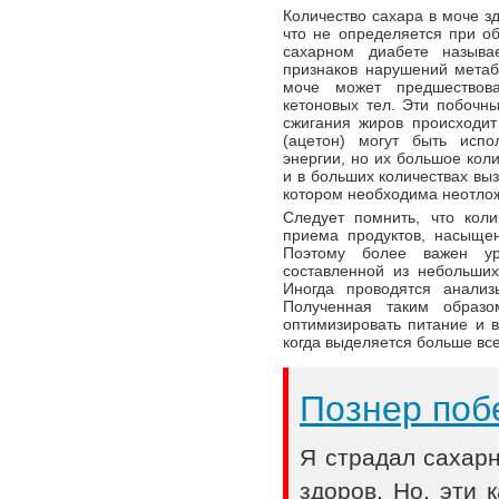
Количество сахара в моче з
что не определяется при о
сахарном диабете называ
признаков нарушений метаб
моче может предшествов
кетоновых тел. Эти побочн
сжигания жиров происходит
(ацетон) могут быть испо
энергии, но их большое кол
и в больших количествах в
котором необходима неотло
Следует помнить, что кол
приема продуктов, насыще
Поэтому более важен ур
составленной из небольших
Иногда проводятся анализ
Полученная таким образ
оптимизировать питание и в
когда выделяется больше все
Познер поб
Я страдал сахар
здоров. Но, эти