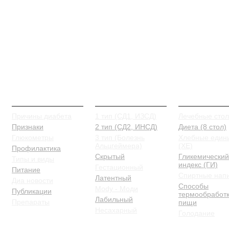
О Диабете
Типы и виды
Питание
Причины диабета
1 тип (СД1, ИЗСД)
Лечебные сто
Признаки
2 тип (СД2, ИНСД)
Диета (8 стол)
Глюкометры
3 тип (Болезнь
Хлебные един
Альцгеймера)
(ХЕ)
Профилактика
Скрытый
Гликемический
Типы и виды
индекс (ГИ)
Гестационный
Питание
Спиртные нап
Латентный
Диа новости
Способы
Mody - Моди
Публикации
термообработ
Лабильный
Препараты
пищи
Несахарный
Голодание