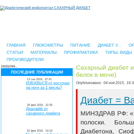
ГЛАВНАЯ
ГЛЮКОМЕТРЫ
ПИТАНИЕ
ДИАБЕТ У...
О
СТАТЬИ
МАТЕРИАЛЫ
ПРОФИЛАКТИКА
ТИПЫ, ВИДЫ
ПРОИЗВОДИТЕЛИ
загрузка...
Сахарный диабет и 
ПОСЛЕДНИЕ ПУБЛИКАЦИИ
белок в моче)
13 сен 2019,
07:41
ИЗБАВЬСЯ от косточки
Опубликовано:
04 ноя 2015,
16:3
на ноге за 1 месяц?
Диабет = 
28 фев 2018,
22:30
Диалайф от
МИНЗДРАВ РФ: «В
сахарного диабета
полоски. Боль
Диабетона, Сио
02 фев 2018,
14:19