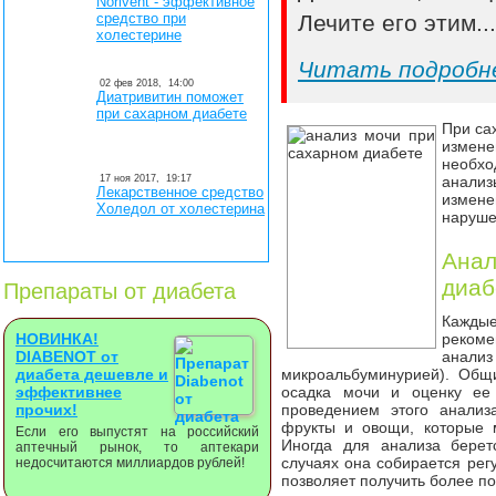
Norivent - эффективное
средство при
Лечите его этим..
холестерине
Читать подробн
02 фев 2018,
14:00
Диатривитин поможет
при сахарном диабете
При са
измене
необх
17 ноя 2017,
19:17
анали
Лекарственное средство
измен
Холедол от холестерина
наруше
Анал
диаб
Препараты от диабета
Кажд
НОВИНКА!
реком
DIABENOT от
анализ
диабета дешевле и
микроальбуминурией). Общ
эффективнее
осадка мочи и оценку ее 
прочих!
проведением этого анализ
фрукты и овощи, которые 
Если его выпустят на российский
Иногда для анализа берет
аптечный рынок, то аптекари
случаях она собирается рег
недосчитаются миллиардов рублей!
позволяет получить более п