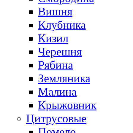
Вишня
Клубника
Кизил
Черешня
Рябина
Земляника
Малина
Крыжовник
Цитрусовые
Помело