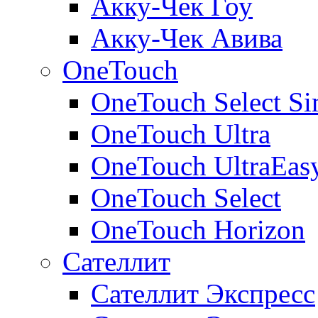
Акку-Чек Гоу
Акку-Чек Авива
OneTouch
OneTouch Select Si
OneTouch Ultra
OneTouch UltraEas
OneTouch Select
OneTouch Horizon
Сателлит
Сателлит Экспресс