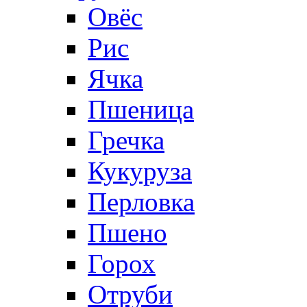
Овёс
Рис
Ячка
Пшеница
Гречка
Кукуруза
Перловка
Пшено
Горох
Отруби