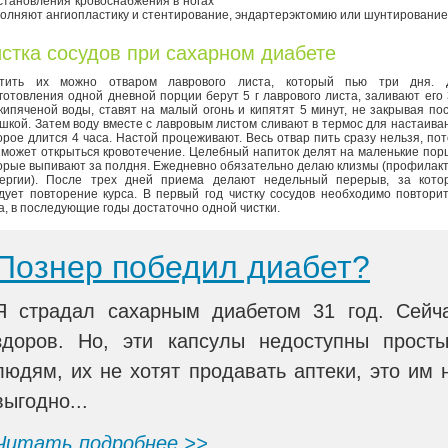
становления кровоснабжения в ногах
олняют ангиопластику и стентирование, эндартерэктомию или шунтирование
стка сосудов при сахарном диабете
стить их можно отваром лаврового листа, который пью три дня. 
готовления одной дневной порции берут 5 г лаврового листа, заливают его
кипяченой воды, ставят на малый огонь и кипятят 5 минут, не закрывая по
шкой. Затем воду вместе с лавровым листом сливают в термос для настаива
орое длится 4 часа. Настой процеживают. Весь отвар пить сразу нельзя, по
 может открыться кровотечение. Целебный напиток делят на маленькие пор
орые выпивают за полдня. Ежедневно обязательно делаю клизмы (профилак
ергии). После трех дней приема делают недельный перерыв, за кото
дует повторение курса. В первый год чистку сосудов необходимо повтори
а, в последующие годы достаточно одной чистки.
Познер победил диабет?
Я страдал сахарным диабетом 31 год. Сейч
здоров. Но, эти капсулы недоступны прост
людям, их не хотят продавать аптеки, это им 
выгодно...
Читать подробнее >>