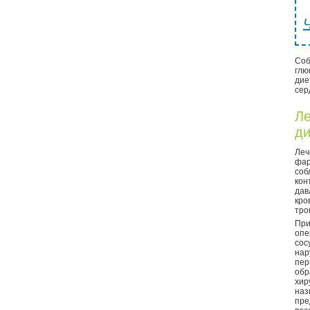
Соб
глю
дие
сер
Ле
ди
Леч
фа
со
ко
дав
кро
тро
Пр
опе
сос
на
пер
обр
хи
на
пр