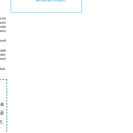
сли
ьно
ики
жно
ней
ыми
жи,
ения
дца,
на
й
т.