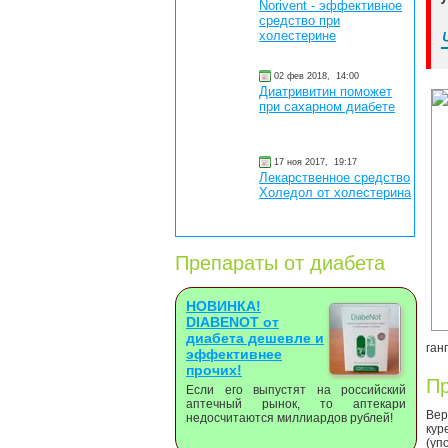
Norivent - эффективное
средство при
холестерине
02 фев 2018,
14:00
Диатривитин поможет
при сахарном диабете
17 ноя 2017,
19:17
Лекарственное средство
Холедол от холестерина
Препараты от диабета
НОВИНКА!
DIABENOT от
диабета дешевле и
ган
эффективнее
прочих!
Пр
Если его выпустят на российский
аптечный рынок, то аптекари
Вер
недосчитаются миллиардов рублей!
кур
(уп