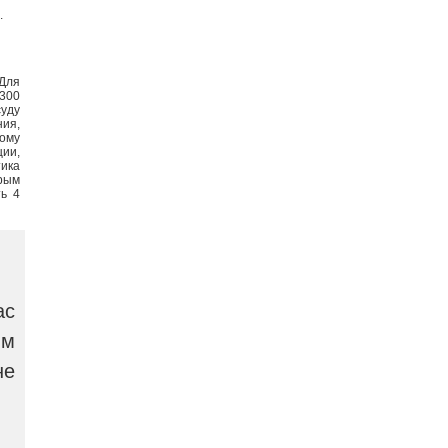
.
Для
 300
суду
ния,
тому
ции,
тика
рым
ть 4
ас
ым
не