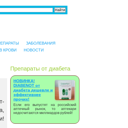
РЕПАРАТЫ
ЗАБОЛЕВАНИЯ
В КРОВИ
НОВОСТИ
Препараты от диабета
НОВИНКА!
DIABENOT от
диабета дешевле и
эффективнее
прочих!
т-
Если его выпустят на российский
а,
аптечный рынок, то аптекари
недосчитаются миллиардов рублей!
и!