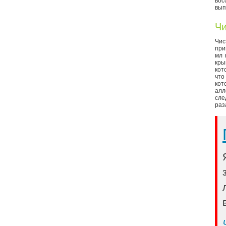
вос
вып
Чи
Чи
при
мл 
кры
кот
что
кот
алл
сле
раз