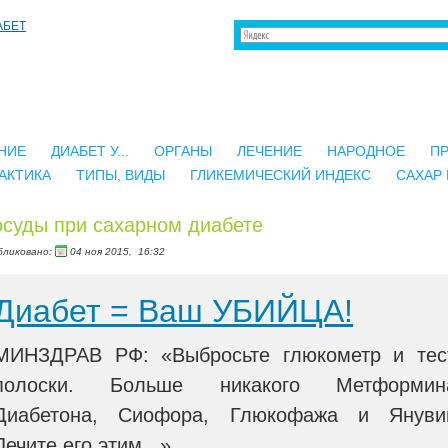
НИЕ
ДИАБЕТ У...
ОРГАНЫ
ЛЕЧЕНИЕ
НАРОДНОЕ
П
АКТИКА
ТИПЫ, ВИДЫ
ГЛИКЕМИЧЕСКИЙ ИНДЕКС
САХАР 
суды при сахарном диабете
бликовано:
04 ноя 2015,
16:32
Диабет = Ваш УБИЙЦА!
МИНЗДРАВ РФ: «Выбросьте глюкометр и тес
полоски. Больше никакого Метформин
Диабетона, Сиофора, Глюкофажа и Януви
Лечите его этим...»