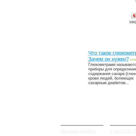
загр
Что такое глюкомет
Зачем он нужен?
ст
Глюкометрами называют
приборы для определени
содержания сахара (глюк
крови людей, болеющих
сахарным диабетом...
О Диабете
Типы и в
Причины диабета
1 тип (СД1, 