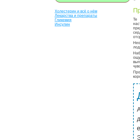
Пр
Холестерин и всё о нём
Лекарства и препараты
Те
Гликемия
нас
Инсулин
пр
сер
отс
Нео
лод
Наб
ощу
вып
чув
Про
кор
Э