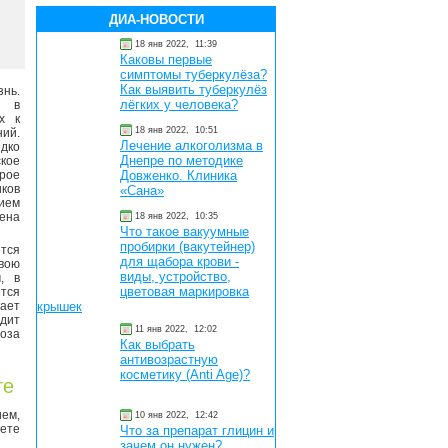
ДИА-НОВОСТИ
18 янв 2022,
11:39
Каковы первые
симптомы туберкулёза?
Как выявить туберкулёз
нь.
лёгких у человека?
я в
х к
18 янв 2022,
10:51
ий.
Лечение алкоголизма в
дко
Днепре по методике
кое
рое
Довженко. Клиника
ков
«Сана»
ием
ена
18 янв 2022,
10:35
Что такое вакуумные
пробирки (вакутейнер)
тся
для щабора крови -
вою
виды, устройство,
, в
цветовая маркировка
тся
кает
крышек
дит
11 янв 2022,
12:02
оза
Как выбрать
антивозрастную
косметику (Anti Age)?
те
ием,
10 янв 2022,
12:42
ете
Что за препарат глицин и
зачем он нужен?