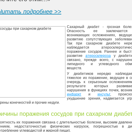
Читать подробнее >>
Сахарный диабет - грозная болез
Опасность ее заключаетс
возникающих осложнениях, ведущи
развитию сопутствующих заболеван
Так при сахарном диабете нере
наблюдается атеросклеротичес
поражение сосудов. Раннее и быст
развитие
атеросклероза
у диабети
связано, прежде всего, с нарушен
липидного и углеводного обм
веществ.
У диабетиков нередко наблюдае
тяжелое их поражение, ведущее в с
очередь к серьезным осложнениям
результате которых развивае
нарушения в функциях почек, возни
инфаркт
и
инсульт
, происхо
ухудшение зрения, надвигается угр
грены конечностей и прочие недуги.
ичины поражения сосудов при сахарном диабе
оятность их поражения связана с длительностью болезни, высоким давлен
ением, недостаточностью физических нагрузок, погрешностью в ди
отребление углеводистой и жирной пищи).