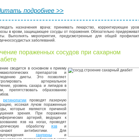
Читать подробнее >>
людать назначения врача: принимать лекарство, корректирующее уров
козы в крови, защищающее сосуды от поражения. Обязательно придержива
ты. Выполнять мероприятия, предусмотренные для общей профилакт
дечнососудистых заболеваний.
чение пораженных сосудов при сахарном
абете
ение сводится в основном к приему
рмакологических препаратов и
блюдению диеты. Это позволяет
нтролировать артериальное
ление, уровень сахара и липидов в
ви, препятствовать образованию
мбов.
и
ретинопатии
проводят лазерную
рацию, иссекая лучом пораженные
уды, которые являются причиной
рушения зрения. При поражении
иферических артерий, ведущих к
азованию язв на ногах, проводят
рургическую обработку
язв
и
значают антибиотики. Для
едупреждения
гангрены
и