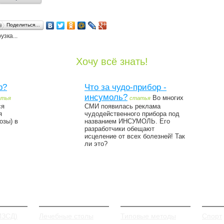
Поделиться…
узка...
Хочу всё знать!
р?
Что за чудо-прибор -
инсумоль?
Во многих
атья
статья
ся
СМИ появилась реклама
я
чудодейственного прибора под
озы) в
названием ИНСУМОЛЬ. Его
разработчики обещают
исцеление от всех болезней! Так
ли это?
иды
Питание
Лечение
Проф
ИЗСД)
Лечебные столы
Типовые методы
Спорт