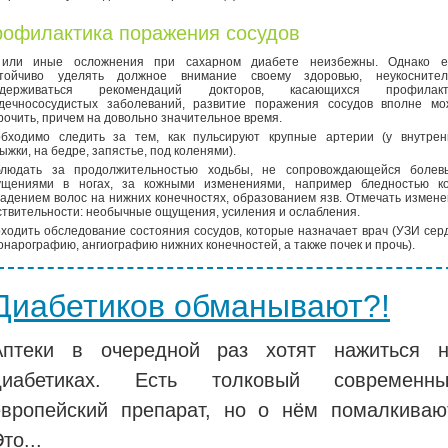
офилактика поражения сосудов
 или иные осложнения при сахарном диабете неизбежны. Однако е
тойчиво уделять должное внимание своему здоровью, неукоснител
идерживаться рекомендаций докторов, касающихся профилакт
дечнососудистых заболеваний, развитие поражения сосудов вполне мо
рочить, причем на довольно значительное время.
бходимо следить за тем, как пульсируют крупные артерии (у внутрен
ыжки, на бедре, запястье, под коленями).
людать за продолжительностью ходьбы, не сопровождающейся болев
щениями в ногах, за кожными изменениями, например бледностью ко
адением волос на нижних конечностях, образованием язв. Отмечать измен
ствительности: необычные ощущения, усиления и ослабления.
ходить обследование состояния сосудов, которые назначает врач (УЗИ сер
онарографию, ангиографию нижних конечностей, а также почек и прочь).
Диабетиков обманывают?!
Аптеки в очередной раз хотят нажиться 
диабетиках. Есть толковый современны
европейский препарат, но о нём помалкиваю
то...