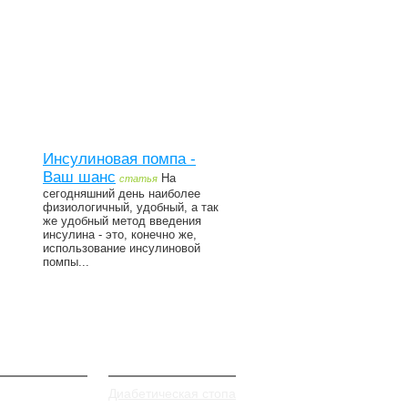
Инсулиновая помпа -
Ваш шанс
На
статья
сегодняшний день наиболее
физиологичный, удобный, а так
же удобный метод введения
инсулина - это, конечно же,
использование инсулиновой
помпы...
илактика
Заболевания
Диабетическая стопа