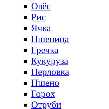
Овёс
Рис
Ячка
Пшеница
Гречка
Кукуруза
Перловка
Пшено
Горох
Отруби