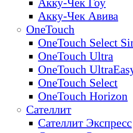
Акку-Чек Гоу
Акку-Чек Авива
OneTouch
OneTouch Select Si
OneTouch Ultra
OneTouch UltraEas
OneTouch Select
OneTouch Horizon
Сателлит
Сателлит Экспресс