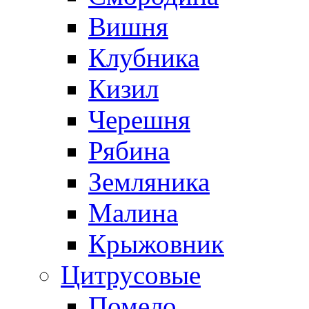
Вишня
Клубника
Кизил
Черешня
Рябина
Земляника
Малина
Крыжовник
Цитрусовые
Помело