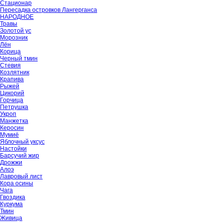
Стационар
Пересадка островков Лангерганса
НАРОДНОЕ
Травы
Золотой ус
Морозник
Лён
Корица
Черный тмин
Стевия
Козлятник
Крапива
Рыжей
Цикорий
Горчица
Петрушка
Укроп
Манжетка
Керосин
Мумиё
Яблочный уксус
Настойки
Барсучий жир
Дрожжи
Алоэ
Лавровый лист
Кора осины
Чага
Гвоздика
Куркума
Тмин
Живица