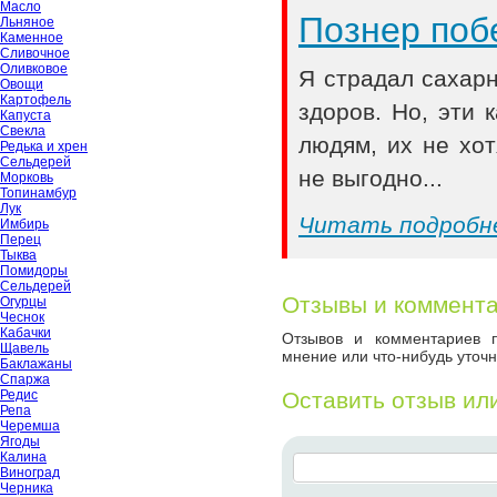
Масло
Познер поб
Льняное
Каменное
Сливочное
Оливковое
Я страдал сахар
Овощи
Картофель
здоров. Но, эти
Капуста
Свекла
людям, их не хот
Редька и хрен
Сельдерей
не выгодно...
Морковь
Топинамбур
Лук
Читать подробн
Имбирь
Перец
Тыква
Помидоры
Сельдерей
Отзывы и коммент
Огурцы
Чеснок
Кабачки
Отзывов и комментариев п
Щавель
мнение или что-нибудь уточн
Баклажаны
Спаржа
Редис
Оставить отзыв ил
Репа
Черемша
Ягоды
Калина
Виноград
Черника