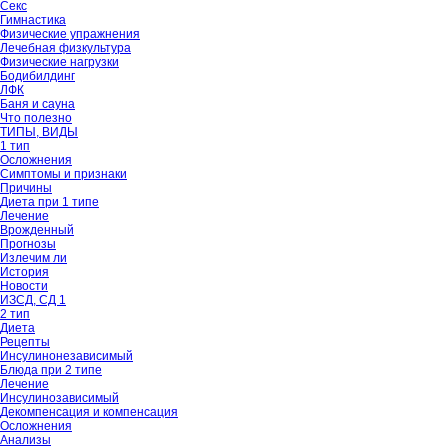
Секс
Гимнастика
Физические упражнения
Лечебная физкультура
Физические нагрузки
Бодибилдинг
ЛФК
Баня и сауна
Что полезно
ТИПЫ, ВИДЫ
1 тип
Осложнения
Симптомы и признаки
Причины
Диета при 1 типе
Лечение
Врожденный
Прогнозы
Излечим ли
История
Новости
ИЗСД, СД 1
2 тип
Диета
Рецепты
Инсулинонезависимый
Блюда при 2 типе
Лечение
Инсулинозависимый
Декомпенсация и компенсация
Осложнения
Анализы