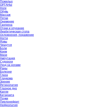
Пожилых
ОРГАНЫ
Ноги
Обувь
Массаж
Пятки
Онемение
Гангрена
Отеки и опухание
Диабетическая стопа
Осложнения, поражение
Ногти
Язвы
Чешутся
Боли
Крем
Мази
Ампутация
Судороги
Уход за ногами
Раны
Болезни
Глаза
Глаукома
Зрение
Ретинопатия
Глазное дно
Капли
Катаракта
Почки
Пиелонефрит
Нефропатия