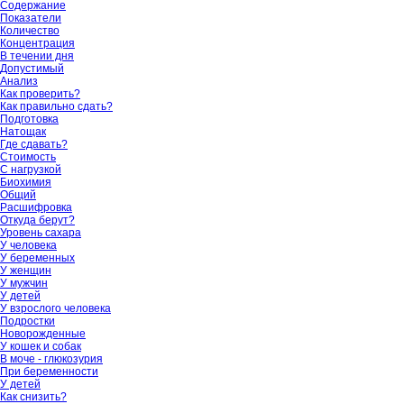
Содержание
Показатели
Количество
Концентрация
В течении дня
Допустимый
Анализ
Как проверить?
Как правильно сдать?
Подготовка
Натощак
Где сдавать?
Стоимость
С нагрузкой
Биохимия
Общий
Расшифровка
Откуда берут?
Уровень сахара
У человека
У беременных
У женщин
У мужчин
У детей
У взрослого человека
Подростки
Новорожденные
У кошек и собак
В моче - глюкозурия
При беременности
У детей
Как снизить?