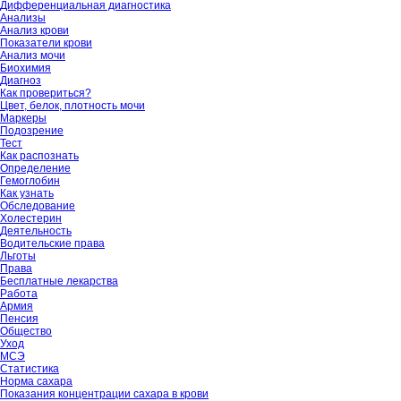
Дифференциальная диагностика
Анализы
Анализ крови
Показатели крови
Анализ мочи
Биохимия
Диагноз
Как провериться?
Цвет, белок, плотность мочи
Маркеры
Подозрение
Тест
Как распознать
Определение
Гемоглобин
Как узнать
Обследование
Холестерин
Деятельность
Водительские права
Льготы
Права
Бесплатные лекарства
Работа
Армия
Пенсия
Общество
Уход
МСЭ
Статистика
Норма сахара
Показания концентрации сахара в крови