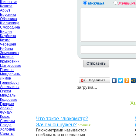
Шиповник
Мужчина
Женщина
Клюква
Арбуз
Брусника
Облепиха
Шелковица
Смородина
Вишня
Клубника
Кизил
Черешня
Рябина
Земляника
Малина
Крыжовник
Цитрусовые
Помело
Мандарины
Лимон
Поделиться…
Грейпфрут
Апельсины
загрузка...
Орехи
Миндаль
Кедровые
Хо
Грецкие
Арахис
Фундук
Кокос
Что такое глюкометр?
Семечки
Зачем он нужен?
Блюда
статья
Холодец
Глюкометрами называются
Салаты
приборы для определения