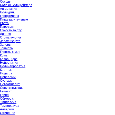
Сосуды
Болезнь Альцгеймера
Ангиопатия
Полиурия
Гипертиреоз
Пищеварительные
Рвота
Пародонт
Сухость во рту
Диарея
Стоматология
Запах изо рта
Запоры
Тошнота
Гипогликемия
Кома
Кетоацидоз
Нейропатия
Полинейропатия
Костные
Подагра
Переломы
Суставы
Остеомиелит
Сопутствующие
Гепатит
Грипп
Обмороки
Эпилепсия
Температура
Аллергия
Ожирение