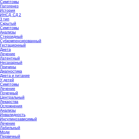
Симптомы
Патогенез
История
ИНСД, СД 2
3 тип
Скрытый
Симптомы
Анализы
Стероидный
Субкомпенсированный
Гестационный
Диета
Лечение
Латентный
Несахарный
Причины
Диагностика
Диета и питание
У детей
Симптомы
Лечение
Почечный
Центральный
Лекарства
Осложнения
Анализы
Инвалидность
Инсулинозависимый
Лечение
Лабильный
Моди
Первичный