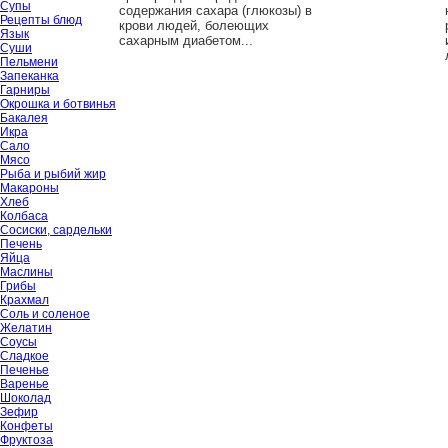
Супы
содержания сахара (глюкозы) в
Рецепты блюд
крови людей, болеющих
Язык
сахарным диабетом...
Суши
Пельмени
Запеканка
Гарниры
Окрошка и ботвинья
Бакалея
Икра
Сало
Мясо
Рыба и рыбий жир
Макароны
Хлеб
Колбаса
Сосиски, сардельки
Печень
Яйца
Маслины
Грибы
Крахмал
Соль и соленое
Желатин
Соусы
Сладкое
Печенье
Варенье
Шоколад
Зефир
Конфеты
Фруктоза