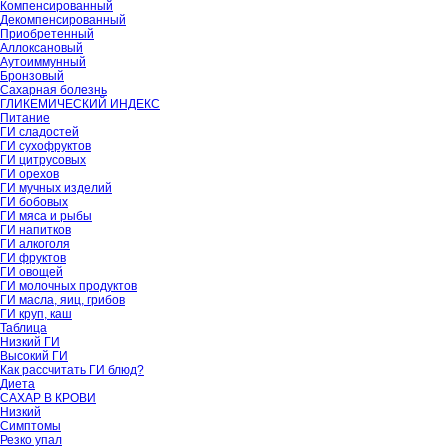
Компенсированный
Декомпенсированный
Приобретенный
Аллоксановый
Аутоиммунный
Бронзовый
Сахарная болезнь
ГЛИКЕМИЧЕСКИЙ ИНДЕКС
Питание
ГИ сладостей
ГИ сухофруктов
ГИ цитрусовых
ГИ орехов
ГИ мучных изделий
ГИ бобовых
ГИ мяса и рыбы
ГИ напитков
ГИ алкоголя
ГИ фруктов
ГИ овощей
ГИ молочных продуктов
ГИ масла, яиц, грибов
ГИ круп, каш
Таблица
Низкий ГИ
Высокий ГИ
Как рассчитать ГИ блюд?
Диета
САХАР В КРОВИ
Низкий
Симптомы
Резко упал