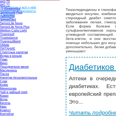
WG-70
WG-72
Холестерин и всё о нём
77 Elektronika
Тиазолидиндионы и глюкофа
Лекарства и препараты
Sensocard Plus
вводиться инсулин, комбин
Гликемия
Autosense
стероидный диабет симпт
Инсулин
SensoCard
заболевания легкая, глико
SensoLite Nova
Если форма болезни п
SensoLite Nova Plus
сульфанилмочевинов хоро
Wellion Calla Light
Trueresult
углеводной составляющей
Truebalance
бета-клеток, и они восст
Trueresulttwist
помощи небольших доз инсу
GMate
дополнительно, белки добав
ПИТАНИЕ
уменьшают.
Спиртные напитки
Водка и коньяк
Пиво
Вино
Диабетиков
Праздничное меню
Масленица
Пасха
Аптеки в очеред
Напитки безалкогольные
Соки
Кофе
диабетиках. Ес
Минералка
Чай и чайный гриб
европейский преп
Какао
Вода
Это...
Кисель
Квас
Компот
Читать подробне
Коктейли