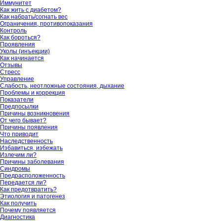
Иммунитет
Как жить с диабетом?
Как набрать/согнать вес
Ограничения, противопоказания
Контроль
Как бороться?
Проявления
Уколы (инъекции)
Как начинается
Отзывы
Стресс
Управление
Слабость, неотложные состояния, дыхание
Проблемы и коррекция
Показатели
Предпосылки
Причины возникновения
От чего бывает?
Причины появления
Что приводит
Наследственность
Избавиться, избежать
Излечим ли?
Причины заболевания
Синдромы
Предрасположенность
Передается ли?
Как предотвратить?
Этиология и патогенез
Как получить
Почему появляется
Диагностика