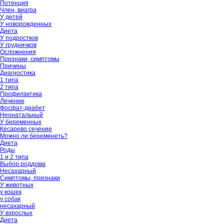
Потенция
Член, виагра
У детей
У новорожденных
Диета
У подростков
У грудничков
Осложнения
Признаки, симптомы
Причины
Диагностика
1 типа
2 типа
Профилактика
Лечение
Фосфат-диабет
Неонатальный
У беременных
Кесарево сечение
Можно ли беременеть?
Диета
Роды
1 и 2 типа
Выбор роддома
Несахарный
Симптомы, признаки
У животных
у кошек
у собак
несахарный
У взрослых
Диета