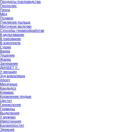
Продукты пчеловодства
Прополис
Перга
Мёд
Подмор
Пчелиная пыльца
Маточное молочко
Способы термообработки
В мультиварке
В пароварке
В аэрогриле
Сушка
Варка
Тушение
Жарка
Запекание
ДИАБЕТ У...
У женщин
Зуд влагалища
Аборт
Месячные
Кандидоз
Климакс
Кормление грудью
Цистит
Гинекология
Гормоны
Выделения
У мужчин
Импотенция
Баланопостит
Эрекция