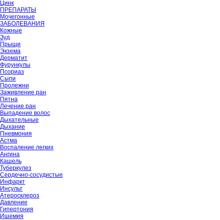
Цинк
ПРЕПАРАТЫ
Мочегонные
ЗАБОЛЕВАНИЯ
Кожные
Зуд
Прыщи
Экзема
Дерматит
Фурункулы
Псориаз
Сыпи
Пролежни
Заживление ран
Пятна
Лечение ран
Выпадение волос
Дыхательные
Дыхание
Пневмония
Астма
Воспаление легких
Ангина
Кашель
Туберкулез
Сердечно-сосудистые
Инфаркт
Инсульт
Атеросклероз
Давление
Гипертония
Ишемия