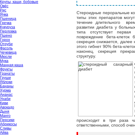
Крупы, каши, бобовые
Овёс
Рис
Стероидные пероральные кон
Ячка
типы этих препаратов могу
Пшеница
течение длительного врем
Гречка
развитии диабета у больны
Кукуруза
Перловка
типа отсутствует первая
Пшено
повреждение бета-клеток 
Горох
секреция снижается, далее 
Отруби
этого гибнет 90% бета-клето
Фасоль
наконец, секреция прекр
Чечевица
структуру.
Мюсли
Мука
Манная каша
Фрукты
Гранаты
Груши
Яблоки
Бананы
Хурма
Ананас
Унаби
Киви
Авокадо
Дыня
Манго
Персики
происходит в три раза 
Абрикосы
ответственными, способ оче
Сливы
Айва