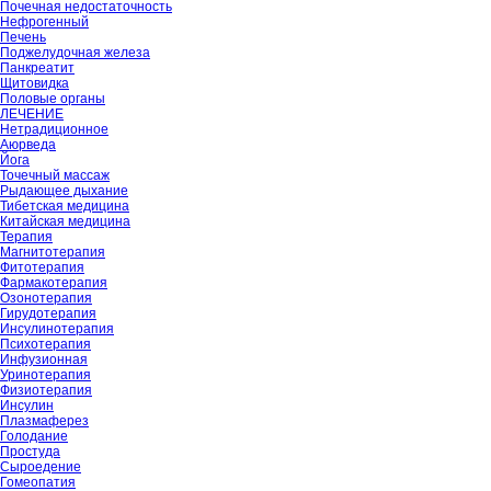
Почечная недостаточность
Нефрогенный
Печень
Поджелудочная железа
Панкреатит
Щитовидка
Половые органы
ЛЕЧЕНИЕ
Нетрадиционное
Аюрведа
Йога
Точечный массаж
Рыдающее дыхание
Тибетская медицина
Китайская медицина
Терапия
Магнитотерапия
Фитотерапия
Фармакотерапия
Озонотерапия
Гирудотерапия
Инсулинотерапия
Психотерапия
Инфузионная
Уринотерапия
Физиотерапия
Инсулин
Плазмаферез
Голодание
Простуда
Сыроедение
Гомеопатия