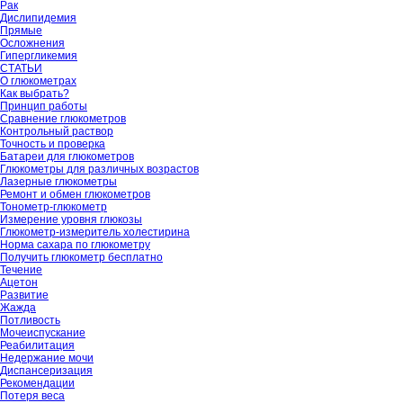
Рак
Дислипидемия
Прямые
Осложнения
Гипергликемия
СТАТЬИ
О глюкометрах
Как выбрать?
Принцип работы
Сравнение глюкометров
Контрольный раствор
Точность и проверка
Батареи для глюкометров
Глюкометры для различных возрастов
Лазерные глюкометры
Ремонт и обмен глюкометров
Тонометр-глюкометр
Измерение уровня глюкозы
Глюкометр-измеритель холестирина
Норма сахара по глюкометру
Получить глюкометр бесплатно
Течение
Ацетон
Развитие
Жажда
Потливость
Мочеиспускание
Реабилитация
Недержание мочи
Диспансеризация
Рекомендации
Потеря веса