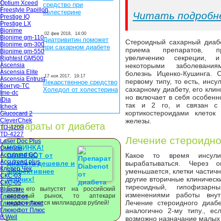
Optium Xceed
средство при
Freestyle Papillon
холестерине
Читать подробн
Prestige IQ
Prestige LX
Bionime
02 фев 2018,
14:00
Bionime gm-110
Диатривитин поможет
Стероидный сахарный диабе
Bionime gm-300
при сахарном диабете
приема препаратов, п
Bionime gm-550
увеличению секреции,
Rightest GM500
Ascensia
некоторыми заболевания
Ascensia Elite
болезнь Иценко-Кушинга. 
17 ноя 2017,
19:17
Ascensia Entrust
первому типу, то есть, инс
Лекарственное средство
Контур-ТС
сахарному диабету, его кли
Холедол от холестерина
Ime-dc
но включает в себя особенно
iDia
так и 2 го, и связан с
Icheck
кортикостероидами клеток
Glucocard 2
CleverChek
железы.
Препараты от диабета
TD-4209
TD-4227
Лечение стероидно
Laser Doc Plus
НОВИНКА!
Омелон
Accutrend GC
DIABENOT от
Какое то время инсули
Accutrend plus
диабета дешевле и
вырабатываться. Через 
Клевер Чек
эффективнее
уменьшается, клетки частичн
СКС-03
прочих!
другие вторичные клиническ
СКС-05
тиреоидный, гипофизар
Если его выпустят на российский
Bluecare
изменениями работы внут
аптечный рынок, то аптекари
Глюкофот
Лечение стероидного диабе
недосчитаются миллиардов рублей!
Глюкофот Люкс
Глюкофот Плюс
аналогично 2-му типу., е
B.Well
возможно назначание малых 