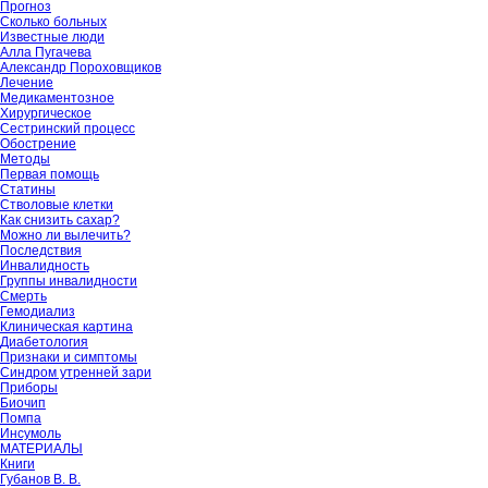
Прогноз
Сколько больных
Известные люди
Алла Пугачева
Александр Пороховщиков
Лечение
Медикаментозное
Хирургическое
Сестринский процесс
Обострение
Методы
Первая помощь
Статины
Стволовые клетки
Как снизить сахар?
Можно ли вылечить?
Последствия
Инвалидность
Группы инвалидности
Смерть
Гемодиализ
Клиническая картина
Диабетология
Признаки и симптомы
Синдром утренней зари
Приборы
Биочип
Помпа
Инсумоль
МАТЕРИАЛЫ
Книги
Губанов В. В.