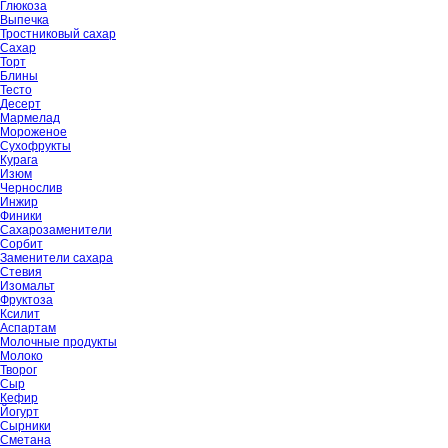
Глюкоза
Выпечка
Тростниковый сахар
Сахар
Торт
Блины
Тесто
Десерт
Мармелад
Мороженое
Сухофрукты
Курага
Изюм
Чернослив
Инжир
Финики
Сахарозаменители
Сорбит
Заменители сахара
Стевия
Изомальт
Фруктоза
Ксилит
Аспартам
Молочные продукты
Молоко
Творог
Сыр
Кефир
Йогурт
Сырники
Сметана