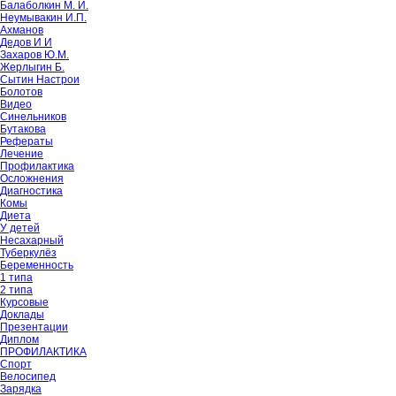
Балаболкин М. И.
Неумывакин И.П.
Ахманов
Дедов И И
Захаров Ю.М.
Жерлыгин Б.
Сытин Настрои
Болотов
Видео
Синельников
Бутакова
Рефераты
Лечение
Профилактика
Осложнения
Диагностика
Комы
Диета
У детей
Несахарный
Туберкулёз
Беременность
1 типа
2 типа
Курсовые
Доклады
Презентации
Диплом
ПРОФИЛАКТИКА
Спорт
Велосипед
Зарядка