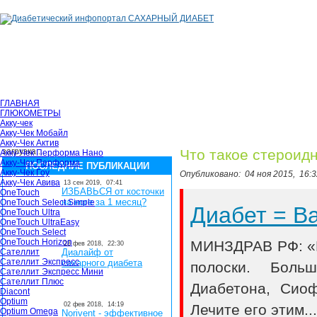
ГЛАВНАЯ
ГЛЮКОМЕТРЫ
Акку-чек
Акку-Чек Мобайл
Акку-Чек Актив
загрузка...
Что такое стероид
Акку-Чек Перформа Нано
Акку-Чек Перформа
ПОСЛЕДНИЕ ПУБЛИКАЦИИ
Акку-Чек Гоу
Опубликовано:
04 ноя 2015,
16:3
Акку-Чек Авива
13 сен 2019,
07:41
ИЗБАВЬСЯ от косточки
OneTouch
на ноге за 1 месяц?
OneTouch Select Simple
Диабет = 
OneTouch Ultra
OneTouch UltraEasy
OneTouch Select
OneTouch Horizon
МИНЗДРАВ РФ: «В
28 фев 2018,
22:30
Сателлит
Диалайф от
Сателлит Экспресс
сахарного диабета
полоски. Боль
Сателлит Экспресс Мини
Сателлит Плюс
Диабетона, Сио
Diacont
Optium
02 фев 2018,
14:19
Лечите его этим..
Optium Omega
Norivent - эффективное