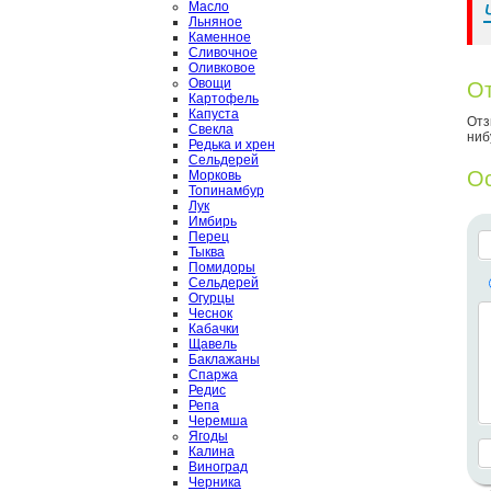
Масло
Льняное
Каменное
Сливочное
Оливковое
Овощи
От
Картофель
Капуста
Отз
Свекла
ниб
Редька и хрен
Сельдерей
Ос
Морковь
Топинамбур
Лук
Имбирь
Перец
Тыква
Помидоры
Сельдерей
Огурцы
Чеснок
Кабачки
Щавель
Баклажаны
Спаржа
Редис
Репа
Черемша
Ягоды
Калина
Виноград
Черника