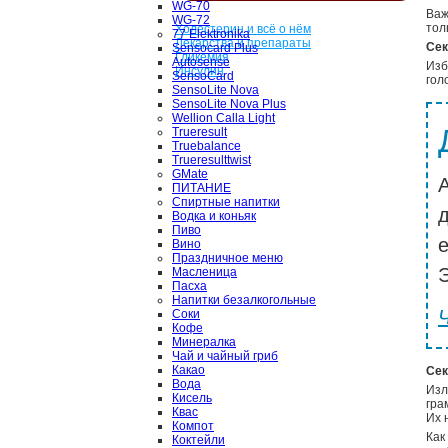
WG-70
Важ
WG-72
тол
Холестерин и всё о нём
77 Elektronika
Лекарства и препараты
Сек
Sensocard Plus
Гликемия
Autosense
Изб
Инсулин
SensoCard
гол
SensoLite Nova
SensoLite Nova Plus
Wellion Calla Light
Trueresult
Truebalance
Trueresulttwist
GMate
ПИТАНИЕ
Спиртные напитки
Водка и коньяк
Пиво
Вино
Праздничное меню
Э
Масленица
Пасха
Напитки безалкогольные
Соки
Кофе
Минералка
Чай и чайный гриб
Какао
Сек
Вода
Изл
Кисель
гра
Квас
Их 
Компот
Как
Коктейли