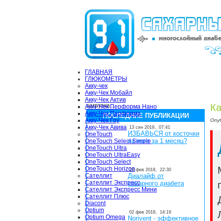
ГЛАВНАЯ
ГЛЮКОМЕТРЫ
Акку-чек
Акку-Чек Мобайл
Акку-Чек Актив
загрузка...
Ка
Акку-Чек Перформа Нано
Акку-Чек Перформа
ПОСЛЕДНИЕ ПУБЛИКАЦИИ
Акку-Чек Гоу
Опу
Акку-Чек Авива
13 сен 2019,
07:41
ИЗБАВЬСЯ от косточки
OneTouch
на ноге за 1 месяц?
OneTouch Select Simple
OneTouch Ultra
OneTouch UltraEasy
OneTouch Select
OneTouch Horizon
28 фев 2018,
22:30
Сателлит
Диалайф от
Сателлит Экспресс
сахарного диабета
Сателлит Экспресс Мини
Сателлит Плюс
Diacont
Optium
02 фев 2018,
14:19
Optium Omega
Norivent - эффективное