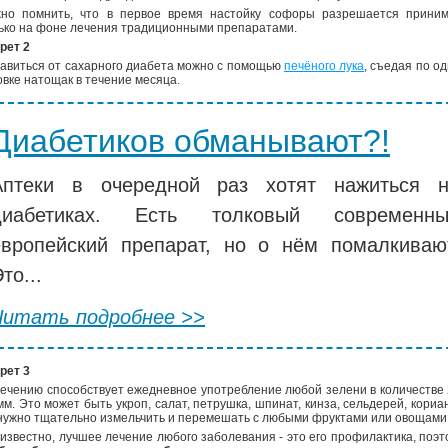
но помнить, что в первое время настойку софоры разрешается приним
ько на фоне лечения традиционными препаратами.
рет 2
авиться от сахарного диабета можно с помощью
печёного лука
, съедая по о
овке натощак в течение месяца.
Диабетиков обманывают?!
Аптеки в очередной раз хотят нажиться 
диабетиках. Есть толковый современны
европейский препарат, но о нём помалкиваю
то...
Читать подробнее >>
рет 3
ечению способствует ежедневное употребление любой зелени в количестве
мм. Это может быть укроп, салат, петрушка, шпинат, кинза, сельдерей, кориа
нужно тщательно измельчить и перемешать с любыми фруктами или овощами
 известно, лучшее лечение любого заболевания - это его профилактика, поэт