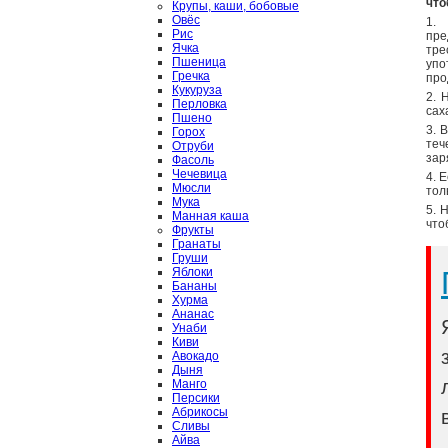
что
Крупы, каши, бобовые
Овёс
1. 
Рис
пре
Ячка
тре
Пшеница
упо
Гречка
про
Кукуруза
2. 
Перловка
сах
Пшено
3. 
Горох
теч
Отруби
зар
Фасоль
Чечевица
4. 
Мюсли
тол
Мука
5. 
Манная каша
что
Фрукты
Гранаты
Груши
Яблоки
Бананы
Хурма
Ананас
Унаби
Киви
Авокадо
Дыня
Манго
Персики
Абрикосы
Сливы
Айва