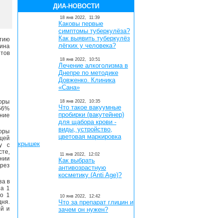
ДИА-НОВОСТИ
18 янв 2022,
11:39
Каковы первые
симптомы туберкулёза?
Как выявить туберкулёз
тию
лёгких у человека?
ина
тов
18 янв 2022,
10:51
Лечение алкоголизма в
Днепре по методике
Довженко. Клиника
«Сана»
форы
18 янв 2022,
10:35
Что такое вакуумные
56%
пробирки (вакутейнер)
ение
для щабора крови -
виды, устройство,
форы
цветовая маркировка
ющей
крышек
у с
те,
11 янв 2022,
12:02
ении
Как выбрать
рез
антивозрастную
косметику (Anti Age)?
за в
на 1
о 1
10 янв 2022,
12:42
дня.
Что за препарат глицин и
ой и
зачем он нужен?