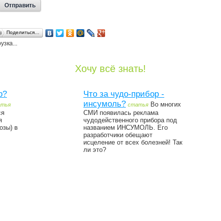
Поделиться…
узка...
Хочу всё знать!
р?
Что за чудо-прибор -
инсумоль?
Во многих
атья
статья
ся
СМИ появилась реклама
я
чудодейственного прибора под
озы) в
названием ИНСУМОЛЬ. Его
разработчики обещают
исцеление от всех болезней! Так
ли это?