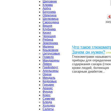
Шиповник
Клюква
Арбуз
Брусника
Облепиха
Шелковица
загр
Смородина
Вишня
Клубника
Кизил
Черешня
Рябина
Земляника
Малина
Что такое глюкомет
Крыжовник
Зачем он нужен?
ст
Цитрусовые
Глюкометрами называют
Помело
приборы для определени
Мандарины
Лимон
содержания сахара (глюк
Грейпфрут
крови людей, болеющих
Апельсины
сахарным диабетом...
Орехи
Миндаль
Кедровые
Грецкие
Арахис
Фундук
Кокос
Семечки
Блюда
Холодец
Салаты