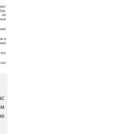
ают
ур,
е не
ные
ание
ам в
нюю
 его
того
ас
ым
не