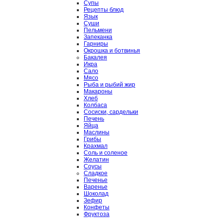
Супы
Рецепты блюд
Язык
Суши
Пельмени
Запеканка
Гарниры
Окрошка и ботвинья
Бакалея
Икра
Сало
Мясо
Рыба и рыбий жир
Макароны
Хлеб
Колбаса
Сосиски, сардельки
Печень
Яйца
Маслины
Грибы
Крахмал
Соль и соленое
Желатин
Соусы
Сладкое
Печенье
Варенье
Шоколад
Зефир
Конфеты
Фруктоза