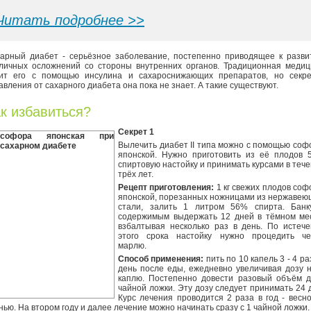
Читать подробнее >>
арный диабет - серьёзное заболевание, постепенно приводящее к разви
личных осложнений со стороны внутренних органов. Традиционная медиц
ит его с помощью инсулина и сахароснижающих препаратов, но секре
авления от сахарного диабета она пока не знает. А такие существуют.
к избавиться?
Секрет 1
Вылечить диабет II типа можно с помощью со
японской. Нужно приготовить из её плодов 
спиртовую настойку и принимать курсами в теч
трёх лет.
Рецепт приготовления:
1 кг свежих плодов со
японской, порезанных ножницами из нержаве
стали, залить 1 литром 56% спирта. Банк
содержимым выдержать 12 дней в тёмном мес
взбалтывая несколько раз в день. По истеч
этого срока настойку нужно процедить че
марлю.
Способ применения:
пить по 10 капель 3 - 4 ра
день после еды, ежедневно увеличивая дозу 
каплю. Постепенно довести разовый объём д
чайной ложки. Эту дозу следует принимать 24 
Курс лечения проводится 2 раза в год - весн
нью. На втором году и далее лечение можно начинать сразу с 1 чайной ложки.