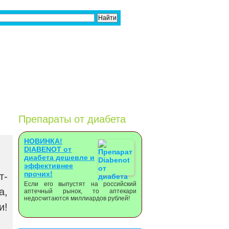
Препараты от диабета
НОВИНКА!
DIABENOT от
диабета дешевле и
эффективнее
прочих!
т-
Если его выпустят на российский
а,
аптечный рынок, то аптекари
недосчитаются миллиардов рублей!
и!