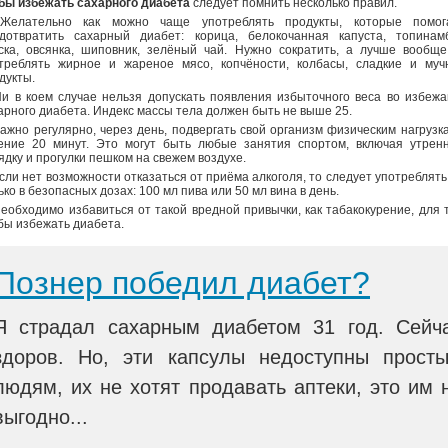
бы избежать сахарного диабета
следует помнить несколько правил.
Желательно как можно чаще употреблять продукты, которые помог
дотвратить сахарный диабет: корица, белокочанная капуста, топинамб
ска, овсянка, шиповник, зелёный чай. Нужно сократить, а лучше вообщ
треблять жирное и жареное мясо, копчёности, колбасы, сладкие и муч
дукты.
Ни в коем случае нельзя допускать появления избыточного веса во избеж
арного диабета. Индекс массы тела должен быть не выше 25.
Важно регулярно, через день, подвергать свой организм физическим нагрузк
ение 20 минут. Это могут быть любые занятия спортом, включая утрен
ядку и прогулки пешком на свежем воздухе.
Если нет возможности отказаться от приёма алкоголя, то следует употреблять
ько в безопасных дозах: 100 мл пива или 50 мл вина в день.
Необходимо избавиться от такой вредной привычки, как табакокурение, для 
бы избежать диабета.
Познер победил диабет?
Я страдал сахарным диабетом 31 год. Сейч
здоров. Но, эти капсулы недоступны прост
людям, их не хотят продавать аптеки, это им 
выгодно...