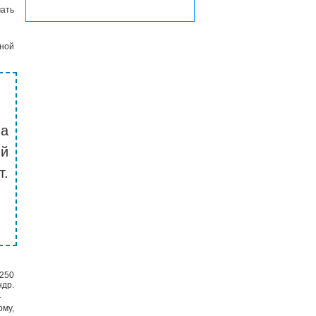
ать
дной
на
й
т.
 250
ндр.
.
ому,