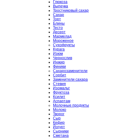
Глюкоза
Выпечка
Тростниковый сахар
Сахар
Торт
Блины
Тесто
Десерт
Мармелад
Мороженое
Сухофрукты
Курага
Изюм
Чернослив
Инжир
Финики
Сахарозаменители
Сорбит
Заменители сахара
Стевия
Изомальт
Фруктоза
Ксилит
Аспартам
Молочные продукты
Молоко
Творог
Сыр
Кефир
Йогурт
Сырники
Сметана