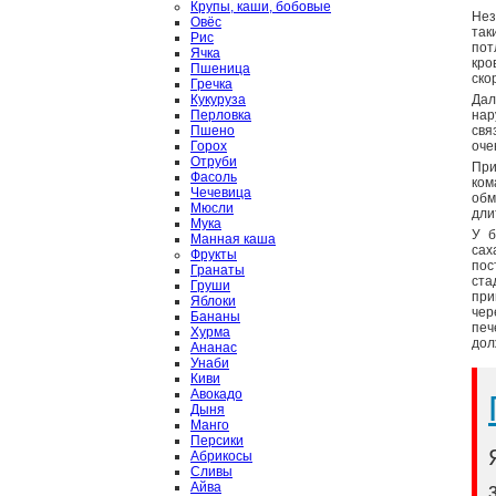
Крупы, каши, бобовые
Нез
Овёс
так
Рис
пот
Ячка
кро
Пшеница
ско
Гречка
Кукуруза
Дал
Перловка
нар
Пшено
свя
Горох
оче
Отруби
При
Фасоль
ком
Чечевица
обм
Мюсли
дли
Мука
У б
Манная каша
сах
Фрукты
пос
Гранаты
ста
Груши
при
Яблоки
чер
Бананы
печ
Хурма
дол
Ананас
Унаби
Киви
Авокадо
Дыня
Манго
Персики
Абрикосы
Сливы
Айва