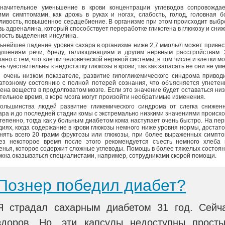
начительное уменьшение в крови концентрации углеводов сопровождае
ими симптомами, как дрожь в руках и ногах, слабость, голод, головная б
ливость, повышенное сердцебиение. В организме при этом происходит выбр
вь адреналина, который способствует переработке гликогена в глюкозу и сни
рость выделения инсулина.
ьнейшее падение уровня сахара в организме ниже 2,7 ммоль/л может привес
ушениям речи, бреду, галлюцинациям и другим нервным расстройствам. 
зано с тем, что клетки человеческой нервной системы, в том числе и клетки мо
нь чувствительны к недостатку глюкозы в крови, так как запасать ее они не ум
 очень низком показателе, развитие гипогликемического синдрома привод
атозному состоянию с полной потерей сознания, что объясняется угнете
ена веществ в продолговатом мозге. Если это значение будет оставаться ни
тельное время, в коре мозга могут произойти необратимые изменения.
ольшинства людей развитие гликемического синдрома от слегка сниженн
ара и до последней стадии комы с экстремально низкими значениями происх
тепенно, тогда как у больным диабетом кома наступает очень быстро. На пе
диях, когда содержание в крови глюкозы немного ниже уровня нормы, достат
нять всего 20 грамм фруктозы или глюкозы, при более выраженных симпт
ез некоторое время после этого рекомендуется съесть немного хлеба 
енья, которое содержит сложные углеводы. Помощь в более тяжелых состоя
жна оказываться специалистами, например, сотрудниками скорой помощи.
Познер победил диабет?
Я страдал сахарным диабетом 31 год. Сейч
здоров. Но, эти капсулы недоступны прост