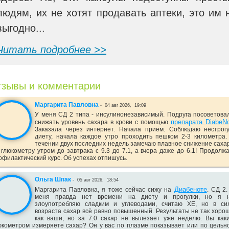
людям, их не хотят продавать аптеки, это им 
выгодно...
Читать подробнее >>
зывы и комментарии
Маргарита Павловна
-
04 авг 2026,
19:09
У меня СД 2 типа - инсулинонезависимый. Подруга посоветова
препарата DiabeN
снижать уровень сахара в крови с помощью
Заказала через интернет. Начала приём. Соблюдаю нестрог
диету, начала каждое утро проходить пешком 2-3 километра.
течении двух последних недель замечаю плавное снижение саха
 глюкометру утром до завтрака с 9.3 до 7.1, а вчера даже до 6.1! Продолж
офилактический курс. Об успехах отпишусь.
Ольга Шпак
-
05 авг 2026,
18:54
Диабеноте
Маргарита Павловна, я тоже сейчас сижу на
. СД 2.
меня правда нет времени на диету и прогулки, но я 
злоупотребляю сладким и углеводами, считаю ХЕ, но в си
возраста сахар всё равно повышенный. Результаты не так хоро
как ваши, но за 7.0 сахар не вылезает уже неделю. Вы как
юкометром измеряете сахар? Он у вас по плазме показывает или по цельн