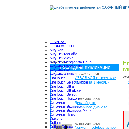
ГЛАВНАЯ
ГЛЮКОМЕТРЫ
Акку-чек
Акку-Чек Мобайл
Акку-Чек Актив
загрузка...
Ни
Акку-Чек Перформа Нано
Акку-Чек Перформа
ПОСЛЕДНИЕ ПУБЛИКАЦИИ
гл
Акку-Чек Гоу
Акку-Чек Авива
13 сен 2019,
07:41
Опу
ИЗБАВЬСЯ от косточки
OneTouch
на ноге за 1 месяц?
OneTouch Select Simple
OneTouch Ultra
OneTouch UltraEasy
OneTouch Select
OneTouch Horizon
28 фев 2018,
22:30
Сателлит
Диалайф от
Сателлит Экспресс
сахарного диабета
Сателлит Экспресс Мини
Сателлит Плюс
Diacont
Optium
02 фев 2018,
14:19
Optium Omega
Norivent - эффективное