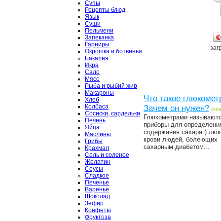
Супы
Рецепты блюд
Язык
Суши
Пельмени
Запеканка
Гарниры
загр
Окрошка и ботвинья
Бакалея
Икра
Сало
Мясо
Рыба и рыбий жир
Макароны
Что такое глюкомет
Хлеб
Колбаса
Зачем он нужен?
ст
Сосиски, сардельки
Глюкометрами называют
Печень
приборы для определени
Яйца
содержания сахара (глюк
Маслины
крови людей, болеющих
Грибы
сахарным диабетом...
Крахмал
Соль и соленое
Желатин
Соусы
Сладкое
Печенье
Варенье
Шоколад
Зефир
Конфеты
Фруктоза