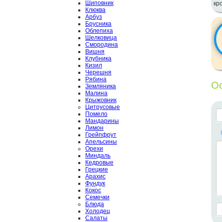
Шиповник
кр
Клюква
Арбуз
Брусника
Облепиха
Шелковица
Смородина
Вишня
Клубника
Кизил
Черешня
Рябина
Ос
Земляника
Малина
Крыжовник
Цитрусовые
Помело
Мандарины
Лимон
Грейпфрут
Апельсины
Орехи
Миндаль
Кедровые
Грецкие
Арахис
Фундук
Кокос
Семечки
Блюда
Холодец
Салаты