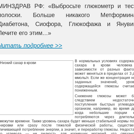
МИНЗДРАВ РФ: «Выбросьте глюкометр и тес
полоски. Больше никакого Метформин
Диабетона, Сиофора, Глюкофажа и Януви
Лечите его этим...»
Читать подробнее >>
В нормальных условиях содержа
сахара в крови человек
зависимости от разных факто
может меняться в пределах от 3 
ммоль/л. Если же концентрация 
заданных значений, уров
содержащейся глюкозы считае
пониженным.
Снижение глюкозы может б
следствием недостаточн
поступления быстрых углеводо
организм, например, во время д
когда небольшие порции 
потребляются через длитель
межутки времени. Также уровень сахара будет меньше стабильной нормы п
енировки или сразу после тяжелой физической работы, существе
личивающей потребление энергии, а значит, и переработку глюкозы. Недост
ого углевода — не редкость для кормящих матерей, что связан