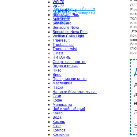
WG-70
доп
WG-72
Холестерин и всё о нём
Есл
77 Elektronika
Лекарства и препараты
пат
Sensocard Plus
Гликемия
тол
Autosense
Инсулин
или
SensoCard
и п
SensoLite Nova
Это
SensoLite Nova Plus
при
Wellion Calla Light
кон
Trueresult
бол
Truebalance
глю
Trueresulttwist
пре
GMate
ПИТАНИЕ
Спиртные напитки
Водка и коньяк
Пиво
Вино
Праздничное меню
Масленица
Пасха
Напитки безалкогольные
Соки
Кофе
Минералка
Чай и чайный гриб
Э
Какао
Вода
Кисель
Квас
Компот
Коктейли