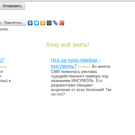
Поделиться…
узка...
Хочу всё знать!
р?
Что за чудо-прибор -
инсумоль?
Во многих
атья
статья
ся
СМИ появилась реклама
я
чудодейственного прибора под
озы) в
названием ИНСУМОЛЬ. Его
разработчики обещают
исцеление от всех болезней! Так
ли это?