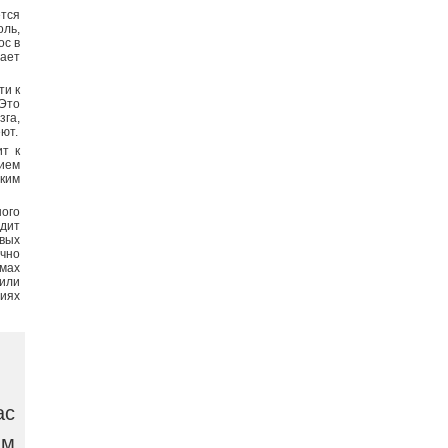
тся
оль,
ос в
жает
ти к
Это
зга,
еют.
ит к
нием
зким
ого
одит
рвых
очно
омах
или
ниях
ас
ым