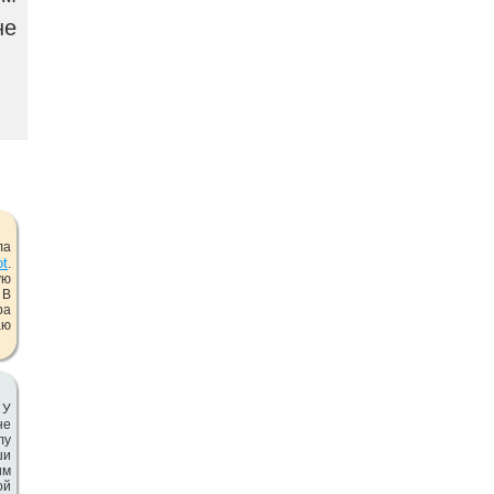
не
ла
ot
.
ую
 В
ра
аю
 У
не
лу
ши
им
ой