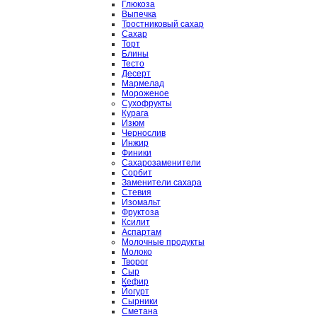
Глюкоза
Выпечка
Тростниковый сахар
Сахар
Торт
Блины
Тесто
Десерт
Мармелад
Мороженое
Сухофрукты
Курага
Изюм
Чернослив
Инжир
Финики
Сахарозаменители
Сорбит
Заменители сахара
Стевия
Изомальт
Фруктоза
Ксилит
Аспартам
Молочные продукты
Молоко
Творог
Сыр
Кефир
Йогурт
Сырники
Сметана