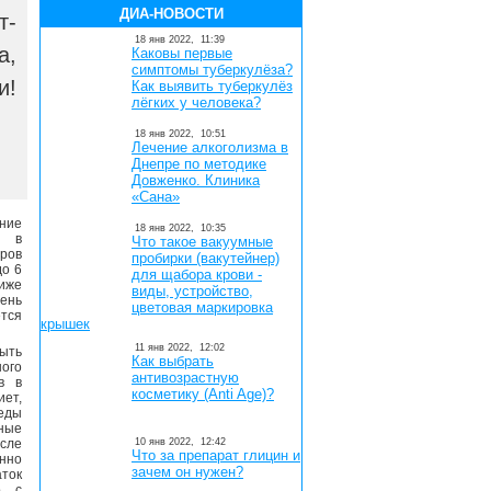
ДИА-НОВОСТИ
т-
18 янв 2022,
11:39
а,
Каковы первые
симптомы туберкулёза?
и!
Как выявить туберкулёз
лёгких у человека?
18 янв 2022,
10:51
Лечение алкоголизма в
Днепре по методике
Довженко. Клиника
«Сана»
ние
18 янв 2022,
10:35
а в
Что такое вакуумные
ров
пробирки (вакутейнер)
до 6
для щабора крови -
ниже
виды, устройство,
ень
цветовая маркировка
тся
крышек
11 янв 2022,
12:02
ыть
Как выбрать
ого
антивозрастную
в в
косметику (Anti Age)?
иет,
еды
ные
осле
10 янв 2022,
12:42
Что за препарат глицин и
нно
зачем он нужен?
аток
о с