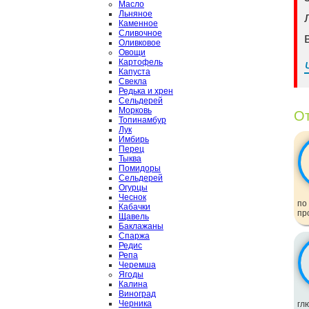
Масло
Льняное
Каменное
Сливочное
Оливковое
Овощи
Картофель
Капуста
Свекла
Редька и хрен
Сельдерей
Морковь
От
Топинамбур
Лук
Имбирь
Перец
Тыква
Помидоры
Сельдерей
Огурцы
Чеснок
по
Кабачки
пр
Щавель
Баклажаны
Спаржа
Редис
Репа
Черемша
Ягоды
Калина
Виноград
Черника
гл