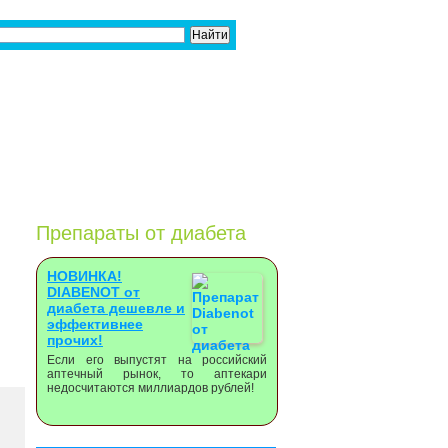
Препараты от диабета
НОВИНКА!
DIABENOT от
диабета дешевле и
эффективнее
прочих!
Если его выпустят на российский
аптечный рынок, то аптекари
недосчитаются миллиардов рублей!