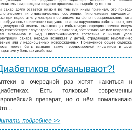
олнительным расходом ресурсов организма на выработку молока.
и сахар долго остается низким по тем или иным причинам, это приводи
ологическому гипогликемическому состоянию. Гипогликемия ощущается
ько при недостатке углеводов в организме на фоне нерационального пит
 необдуманных физических нагрузок, но и при нарушениях работы почек, пе
оджелудочной железы, вызывающих избыточную секрецию гормона инсули
му способствует злоупотребление алкоголем, обезвоживание или неправил
ем витаминов и БАД. Гипогликемическое состояние с низким уров
центрации сахара нередко возникает у детей, страдающих гемолитичес
езнью или у недоношенных новорожденных. Пониженное общее содержа
козы может быть вызвано также передозировкой инсулином и друг
паратами у больных диабетом.
Диабетиков обманывают?!
Аптеки в очередной раз хотят нажиться 
диабетиках. Есть толковый современны
европейский препарат, но о нём помалкиваю
то...
Читать подробнее >>