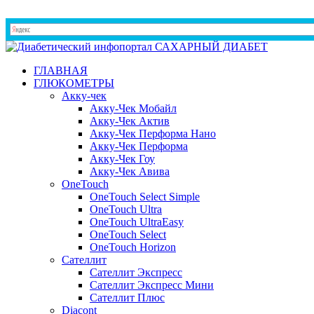
ГЛАВНАЯ
ГЛЮКОМЕТРЫ
Акку-чек
Акку-Чек Мобайл
Акку-Чек Актив
Акку-Чек Перформа Нано
Акку-Чек Перформа
Акку-Чек Гоу
Акку-Чек Авива
OneTouch
OneTouch Select Simple
OneTouch Ultra
OneTouch UltraEasy
OneTouch Select
OneTouch Horizon
Сателлит
Сателлит Экспресс
Сателлит Экспресс Мини
Сателлит Плюс
Diacont