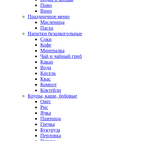
Пиво
Вино
Праздничное меню
Масленица
Пасха
Напитки безалкогольные
Соки
Кофе
Минералка
Чай и чайный гриб
Какао
Вода
Кисель
Квас
Компот
Коктейли
Крупы, каши, бобовые
Овёс
Рис
Ячка
Пшеница
Гречка
Кукуруза
Перловка