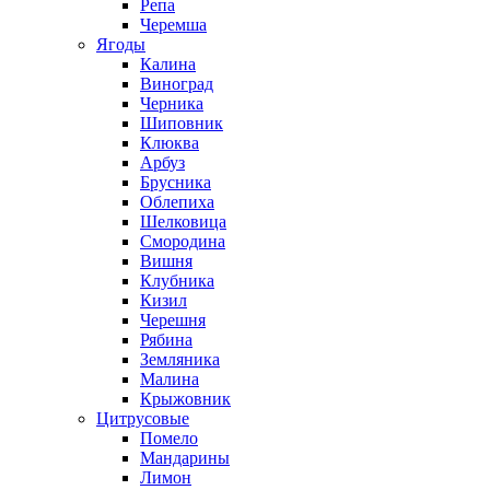
Репа
Черемша
Ягоды
Калина
Виноград
Черника
Шиповник
Клюква
Арбуз
Брусника
Облепиха
Шелковица
Смородина
Вишня
Клубника
Кизил
Черешня
Рябина
Земляника
Малина
Крыжовник
Цитрусовые
Помело
Мандарины
Лимон