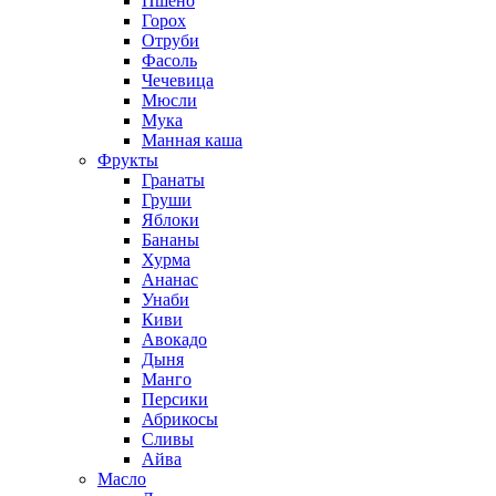
Пшено
Горох
Отруби
Фасоль
Чечевица
Мюсли
Мука
Манная каша
Фрукты
Гранаты
Груши
Яблоки
Бананы
Хурма
Ананас
Унаби
Киви
Авокадо
Дыня
Манго
Персики
Абрикосы
Сливы
Айва
Масло