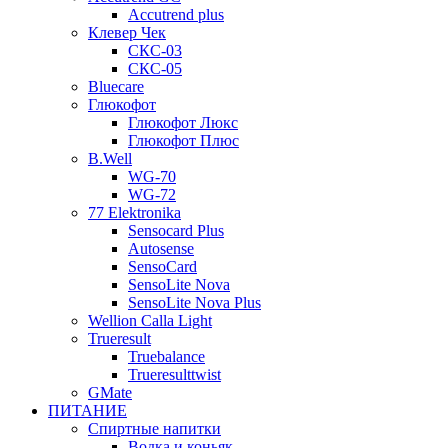
Accutrend plus
Клевер Чек
СКС-03
СКС-05
Bluecare
Глюкофот
Глюкофот Люкс
Глюкофот Плюс
B.Well
WG-70
WG-72
77 Elektronika
Sensocard Plus
Autosense
SensoCard
SensoLite Nova
SensoLite Nova Plus
Wellion Calla Light
Trueresult
Truebalance
Trueresulttwist
GMate
ПИТАНИЕ
Спиртные напитки
Водка и коньяк