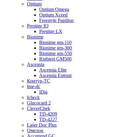
Optium
Optium Omega
Optium Xceed
Freestyle Papillon
Prestige IQ
Prestige LX
Bionime
Bionime gm-110
Bionime gm-300
Bionime gm-550
Rightest GM500
Ascensia
Ascensia Elite
Ascensia Entrust
Контур-ТС
Ime-dc
iDia
Icheck
Glucocard 2
CleverChek
TD-4209
TD-4227
Laser Doc Plus
Омелон
Accutrend GC