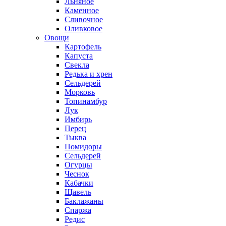
Льняное
Каменное
Сливочное
Оливковое
Овощи
Картофель
Капуста
Свекла
Редька и хрен
Сельдерей
Морковь
Топинамбур
Лук
Имбирь
Перец
Тыква
Помидоры
Сельдерей
Огурцы
Чеснок
Кабачки
Щавель
Баклажаны
Спаржа
Редис