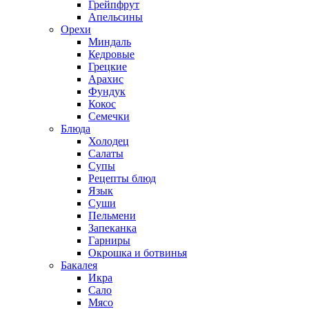
Грейпфрут
Апельсины
Орехи
Миндаль
Кедровые
Грецкие
Арахис
Фундук
Кокос
Семечки
Блюда
Холодец
Салаты
Супы
Рецепты блюд
Язык
Суши
Пельмени
Запеканка
Гарниры
Окрошка и ботвинья
Бакалея
Икра
Сало
Мясо