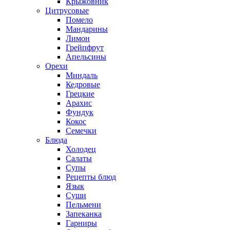
Крыжовник
Цитрусовые
Помело
Мандарины
Лимон
Грейпфрут
Апельсины
Орехи
Миндаль
Кедровые
Грецкие
Арахис
Фундук
Кокос
Семечки
Блюда
Холодец
Салаты
Супы
Рецепты блюд
Язык
Суши
Пельмени
Запеканка
Гарниры