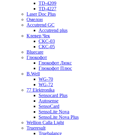
TD-4209
TD-4227
Laser Doc Plus
Омелон
Accutrend GC
Accutrend plus
Клевер Чек
СКС-03
СКС-05
Bluecare
Глюкофот
Глюкофот Люкс
Глюкофот Плюс
B.Well
WG-70
WG-72
77 Elektronika
Sensocard Plus
Autosense
SensoCard
SensoLite Nova
SensoLite Nova Plus
Wellion Calla Light
Trueresult
Truebalance