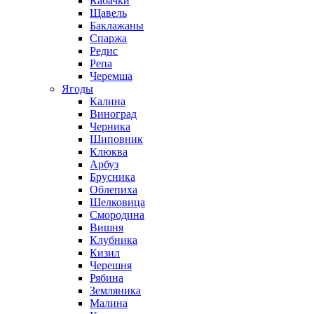
Кабачки
Щавель
Баклажаны
Спаржа
Редис
Репа
Черемша
Ягоды
Калина
Виноград
Черника
Шиповник
Клюква
Арбуз
Брусника
Облепиха
Шелковица
Смородина
Вишня
Клубника
Кизил
Черешня
Рябина
Земляника
Малина