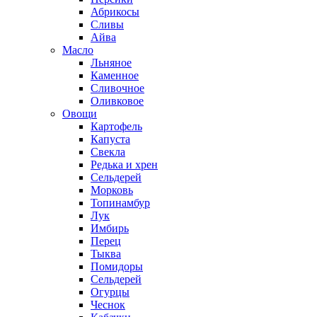
Абрикосы
Сливы
Айва
Масло
Льняное
Каменное
Сливочное
Оливковое
Овощи
Картофель
Капуста
Свекла
Редька и хрен
Сельдерей
Морковь
Топинамбур
Лук
Имбирь
Перец
Тыква
Помидоры
Сельдерей
Огурцы
Чеснок