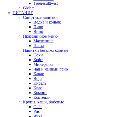
Trueresulttwist
GMate
ПИТАНИЕ
Спиртные напитки
Водка и коньяк
Пиво
Вино
Праздничное меню
Масленица
Пасха
Напитки безалкогольные
Соки
Кофе
Минералка
Чай и чайный гриб
Какао
Вода
Кисель
Квас
Компот
Коктейли
Крупы, каши, бобовые
Овёс
Рис
Ячка