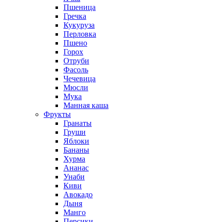
Пшеница
Гречка
Кукуруза
Перловка
Пшено
Горох
Отруби
Фасоль
Чечевица
Мюсли
Мука
Манная каша
Фрукты
Гранаты
Груши
Яблоки
Бананы
Хурма
Ананас
Унаби
Киви
Авокадо
Дыня
Манго
Персики