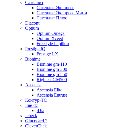
Сателлит
Сателлит Экспресс
Сателлит Экспресс Мини
Сателлит Плюс
Diacont
Optium
Optium Omega
Optium Xceed
Freestyle Papillon
Prestige IQ
Prestige LX
Bionime
Bionime gm-110
Bionime gm-300
Bionime gm-550
Rightest GM500
Ascensia
Ascensia Elite
Ascensia Entrust
Контур-ТС
Ime-dc
iDia
Icheck
Glucocard 2
CleverChek