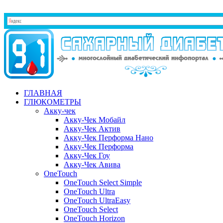
ГЛАВНАЯ
ГЛЮКОМЕТРЫ
Акку-чек
Акку-Чек Мобайл
Акку-Чек Актив
Акку-Чек Перформа Нано
Акку-Чек Перформа
Акку-Чек Гоу
Акку-Чек Авива
OneTouch
OneTouch Select Simple
OneTouch Ultra
OneTouch UltraEasy
OneTouch Select
OneTouch Horizon