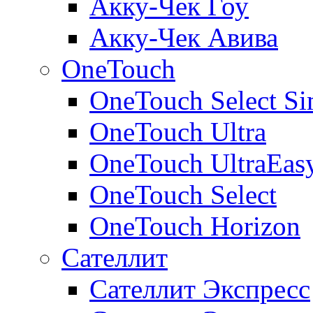
Акку-Чек Гоу
Акку-Чек Авива
OneTouch
OneTouch Select Si
OneTouch Ultra
OneTouch UltraEas
OneTouch Select
OneTouch Horizon
Сателлит
Сателлит Экспресс