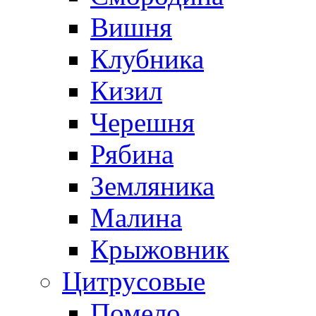
Вишня
Клубника
Кизил
Черешня
Рябина
Земляника
Малина
Крыжовник
Цитрусовые
Помело