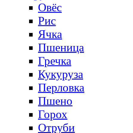
Овёс
Рис
Ячка
Пшеница
Гречка
Кукуруза
Перловка
Пшено
Горох
Отруби