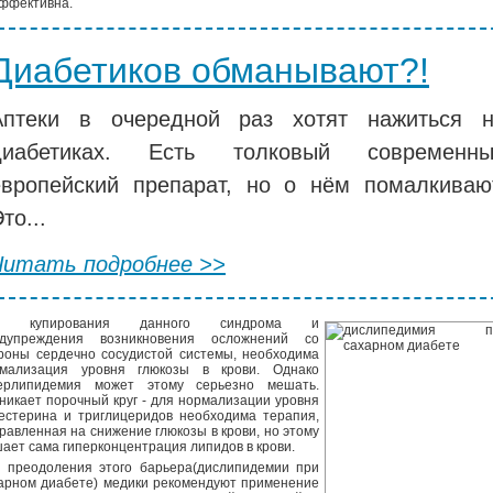
ффективна.
Диабетиков обманывают?!
Аптеки в очередной раз хотят нажиться 
диабетиках. Есть толковый современны
европейский препарат, но о нём помалкиваю
то...
Читать подробнее >>
я купирования данного синдрома и
едупреждения возникновения осложнений со
роны сердечно сосудистой системы, необходима
мализация уровня глюкозы в крови. Однако
ерлипидемия может этому серьезно мешать.
никает порочный круг - для нормализации уровня
естерина и триглицеридов необходима терапия,
равленная на снижение глюкозы в крови, но этому
ает сама гиперконцентрация липидов в крови.
 преодоления этого барьера(дислипидемии при
арном диабете) медики рекомендуют применение