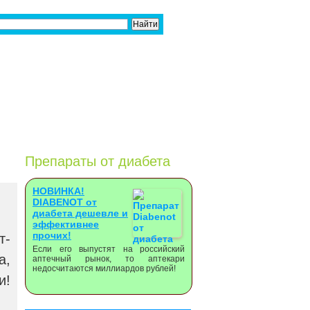
Препараты от диабета
НОВИНКА!
DIABENOT от
диабета дешевле и
эффективнее
прочих!
т-
Если его выпустят на российский
а,
аптечный рынок, то аптекари
недосчитаются миллиардов рублей!
и!