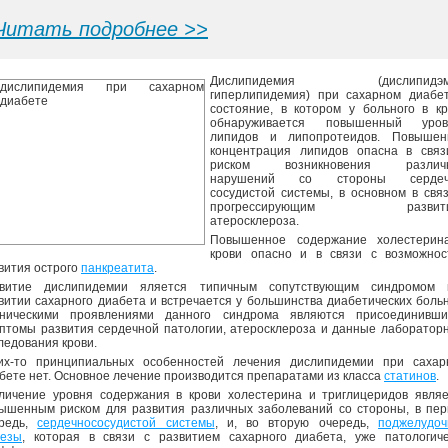
Читать подробнее >>
Дислипидемия (дислипидэм
гиперлипидемия) при сахарном диабет
состояние, в котором у больного в к
обнаруживается повышенный уров
липидов и липопротеидов. Повышен
концентрация липидов опасна в связ
риском возникновения различ
нарушений со стороны сердеч
сосудистой системы, в основном в свя
прогрессирующим развити
атеросклероза.
Повышенное содержание холестерин
крови опасно и в связи с возможнос
вития острого
панкреатита
.
звитие дислипидемии яляется типичным сопутствующим синдромом 
витии сахарного диабета и встречается у большинства диабетических боль
ническими проявлениями данного синдрома являются присоединивши
птомы развития сердечной патологии, атеросклероза и данные лаборатор
ледования крови.
их-то принципиальных особенностей лечения дислипидемии при сахар
бете нет. Основное лечение производится препаратами из класса
статинов
.
личение уровня содержания в крови холестерина и триглицеридов являе
ышенным риском для развития различных заболеваний со стороны, в пер
ередь,
сердечнососудистой системы
, и, во вторую очередь,
поджелудоч
езы
, которая в связи с развитием сахарного диабета, уже патологиче