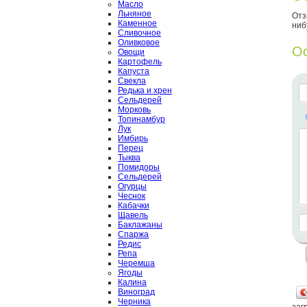
Масло
Льняное
Отз
Каменное
ниб
Сливочное
Оливковое
Ос
Овощи
Картофель
Капуста
Свекла
Редька и хрен
Сельдерей
Морковь
Топинамбур
Лук
Имбирь
Перец
Тыква
Помидоры
Сельдерей
Огурцы
Чеснок
Кабачки
Щавель
Баклажаны
Спаржа
Редис
Репа
Черемша
Ягоды
Калина
Виноград
Черника