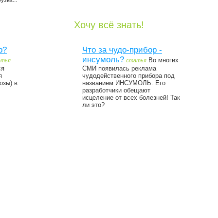
узка...
Хочу всё знать!
р?
Что за чудо-прибор -
инсумоль?
Во многих
атья
статья
ся
СМИ появилась реклама
я
чудодейственного прибора под
озы) в
названием ИНСУМОЛЬ. Его
разработчики обещают
исцеление от всех болезней! Так
ли это?