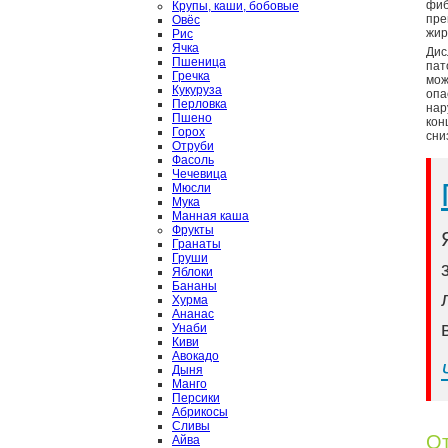
фиб
Крупы, каши, бобовые
пре
Овёс
жир
Рис
Ячка
Ди
Пшеница
пат
Гречка
мож
Кукуруза
опа
Перловка
нар
Пшено
кон
Горох
сни
Отруби
Фасоль
Чечевица
Мюсли
Мука
Манная каша
Фрукты
Гранаты
Груши
Яблоки
Бананы
Хурма
Ананас
Унаби
Киви
Авокадо
Дыня
Манго
Персики
Абрикосы
Сливы
От
Айва