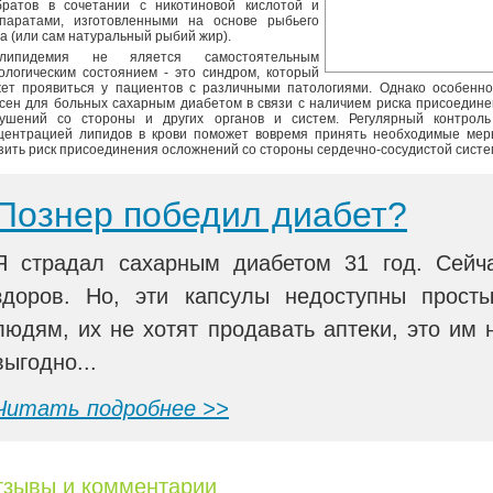
ратов в сочетании с никотиновой кислотой и
паратами, изготовленными на основе рыбьего
а (или сам натуральный рыбий жир).
слипидемия не яляется самостоятельным
ологическим состоянием - это синдром, который
ет проявиться у пациентов с различными патологиями. Однако особенно
сен для больных сахарным диабетом в связи с наличием риска присоедин
ушений со стороны и других органов и систем. Регулярный контроль
центрацией липидов в крови поможет вовремя принять необходимые мер
зить риск присоединения осложнений со стороны сердечно-сосудистой систе
Познер победил диабет?
Я страдал сахарным диабетом 31 год. Сейч
здоров. Но, эти капсулы недоступны прост
людям, их не хотят продавать аптеки, это им 
выгодно...
Читать подробнее >>
зывы и комментарии