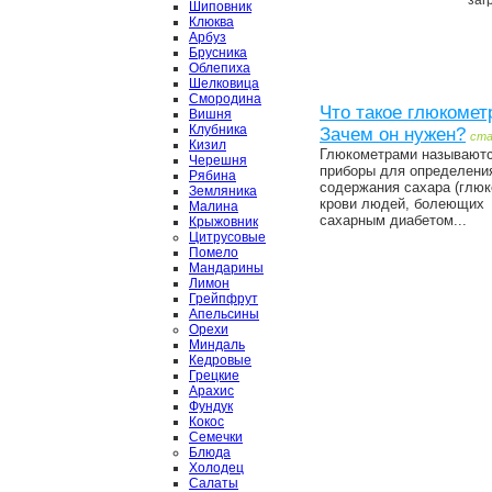
загр
Шиповник
Клюква
Арбуз
Брусника
Облепиха
Шелковица
Смородина
Что такое глюкомет
Вишня
Клубника
Зачем он нужен?
ст
Кизил
Глюкометрами называют
Черешня
приборы для определени
Рябина
содержания сахара (глюк
Земляника
крови людей, болеющих
Малина
сахарным диабетом...
Крыжовник
Цитрусовые
Помело
Мандарины
Лимон
Грейпфрут
Апельсины
Орехи
Миндаль
Кедровые
Грецкие
Арахис
Фундук
Кокос
Семечки
Блюда
Холодец
Салаты