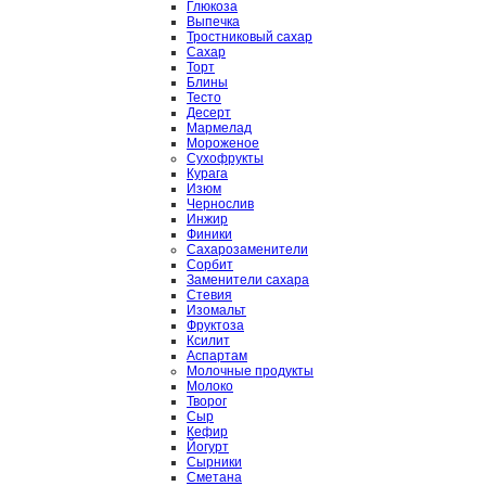
Глюкоза
Выпечка
Тростниковый сахар
Сахар
Торт
Блины
Тесто
Десерт
Мармелад
Мороженое
Сухофрукты
Курага
Изюм
Чернослив
Инжир
Финики
Сахарозаменители
Сорбит
Заменители сахара
Стевия
Изомальт
Фруктоза
Ксилит
Аспартам
Молочные продукты
Молоко
Творог
Сыр
Кефир
Йогурт
Сырники
Сметана