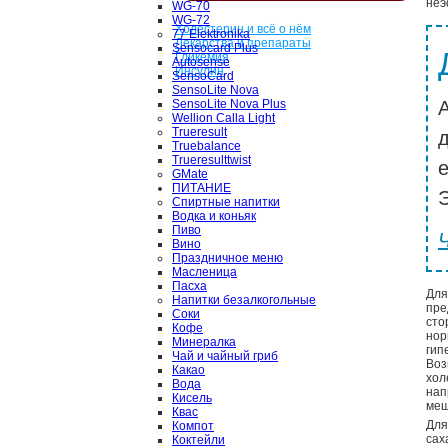
неэ
WG-70
WG-72
Холестерин и всё о нём
77 Elektronika
Лекарства и препараты
Sensocard Plus
Гликемия
Autosense
Инсулин
SensoCard
SensoLite Nova
SensoLite Nova Plus
Wellion Calla Light
Trueresult
Truebalance
Trueresulttwist
GMate
ПИТАНИЕ
Э
Спиртные напитки
Водка и коньяк
Пиво
Вино
Праздничное меню
Масленица
Пасха
Дл
Напитки безалкогольные
пр
Соки
сто
Кофе
нор
Минералка
гип
Чай и чайный гриб
Воз
Какао
хол
Вода
нап
Кисель
меш
Квас
Для
Компот
сах
Коктейли