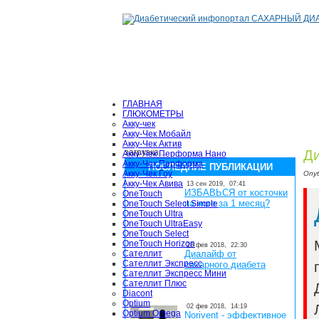
ГЛАВНАЯ
ГЛЮКОМЕТРЫ
Акку-чек
Акку-Чек Мобайл
Акку-Чек Актив
загрузка...
Ди
Акку-Чек Перформа Нано
Акку-Чек Перформа
ПОСЛЕДНИЕ ПУБЛИКАЦИИ
Акку-Чек Гоу
Опу
Акку-Чек Авива
13 сен 2019,
07:41
ИЗБАВЬСЯ от косточки
OneTouch
на ноге за 1 месяц?
OneTouch Select Simple
OneTouch Ultra
OneTouch UltraEasy
OneTouch Select
OneTouch Horizon
28 фев 2018,
22:30
Сателлит
Диалайф от
Сателлит Экспресс
сахарного диабета
Сателлит Экспресс Мини
Сателлит Плюс
Diacont
Optium
02 фев 2018,
14:19
Optium Omega
Norivent - эффективное