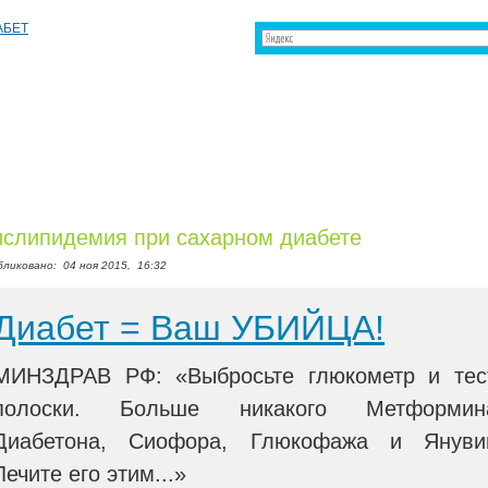
слипидемия при сахарном диабете
бликовано:
04 ноя 2015,
16:32
Диабет = Ваш УБИЙЦА!
МИНЗДРАВ РФ: «Выбросьте глюкометр и тес
полоски. Больше никакого Метформин
Диабетона, Сиофора, Глюкофажа и Януви
Лечите его этим...»