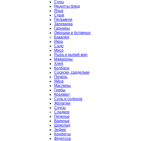
Супы
Рецепты блюд
Язык
Суши
Пельмени
Запеканка
Гарниры
Окрошка и ботвинья
Бакалея
Икра
Сало
Мясо
Рыба и рыбий жир
Макароны
Хлеб
Колбаса
Сосиски, сардельки
Печень
Яйца
Маслины
Грибы
Крахмал
Соль и соленое
Желатин
Соусы
Сладкое
Печенье
Варенье
Шоколад
Зефир
Конфеты
Фруктоза