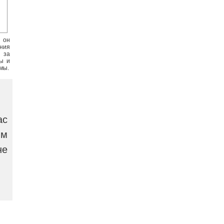
 он
ения
 за
ы и
мы.
ас
ым
не