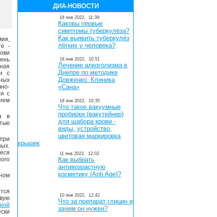
ДИА-НОВОСТИ
18 янв 2022,
11:39
Каковы первые
симптомы туберкулёза?
Как выявить туберкулёз
ия,
лёгких у человека?
е -
рови
ень
18 янв 2022,
10:51
Лечение алкоголизма в
ная
Днепре по методике
и с
Довженко. Клиника
ных
но-
«Сана»
зи с
ем
18 янв 2022,
10:35
Что такое вакуумные
пробирки (вакутейнер)
а в
для щабора крови -
тью
виды, устройство,
цветовая маркировка
при
крышек
ных.
еся
11 янв 2022,
12:02
ного
Как выбрать
антивозрастную
косметику (Anti Age)?
ном
тся
10 янв 2022,
12:42
вую
Что за препарат глицин и
ной
зачем он нужен?
ски