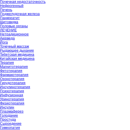
Почечная недостаточность
Нефрогенный
Печень
Поджелудочная железа
Панкреатит
Щитовидка
Половые органы
ЛЕЧЕНИЕ
Нетрадиционное
Аюрведа
Йога
Точечный массаж
Рыдающее дыхание
Тибетская медицина
Китайская медицина
Терапия
Магнитотерапия
Фитотерапия
Фармакотерапия
Озонотерапия
Гирудотерапия
Инсулинотерапия
Психотерапия
Инфузионная
Уринотерапия
Физиотерапия
Инсулин
Плазмаферез
Голодание
Простуда
Сыроедение
Гомеопатия