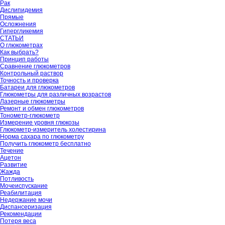
Рак
Дислипидемия
Прямые
Осложнения
Гипергликемия
СТАТЬИ
О глюкометрах
Как выбрать?
Принцип работы
Сравнение глюкометров
Контрольный раствор
Точность и проверка
Батареи для глюкометров
Глюкометры для различных возрастов
Лазерные глюкометры
Ремонт и обмен глюкометров
Тонометр-глюкометр
Измерение уровня глюкозы
Глюкометр-измеритель холестирина
Норма сахара по глюкометру
Получить глюкометр бесплатно
Течение
Ацетон
Развитие
Жажда
Потливость
Мочеиспускание
Реабилитация
Недержание мочи
Диспансеризация
Рекомендации
Потеря веса