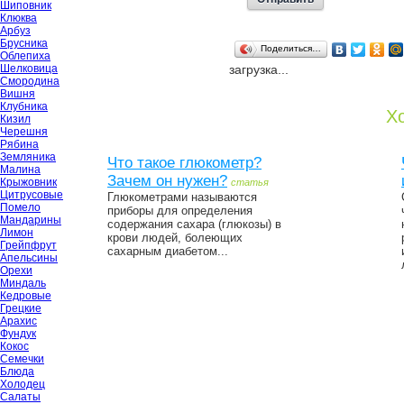
Шиповник
Клюква
Арбуз
Брусника
Поделиться…
Облепиха
Шелковица
загрузка...
Смородина
Вишня
Клубника
Хо
Кизил
Черешня
Рябина
Земляника
Что такое глюкометр?
Малина
Зачем он нужен?
Крыжовник
статья
Цитрусовые
Глюкометрами называются
Помело
приборы для определения
Мандарины
содержания сахара (глюкозы) в
Лимон
крови людей, болеющих
Грейпфрут
сахарным диабетом...
Апельсины
Орехи
Миндаль
Кедровые
Грецкие
Арахис
Фундук
Кокос
Семечки
Блюда
Холодец
Салаты