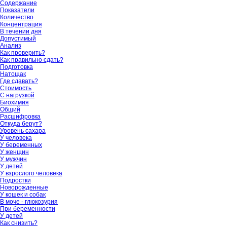
Содержание
Показатели
Количество
Концентрация
В течении дня
Допустимый
Анализ
Как проверить?
Как правильно сдать?
Подготовка
Натощак
Где сдавать?
Стоимость
С нагрузкой
Биохимия
Общий
Расшифровка
Откуда берут?
Уровень сахара
У человека
У беременных
У женщин
У мужчин
У детей
У взрослого человека
Подростки
Новорожденные
У кошек и собак
В моче - глюкозурия
При беременности
У детей
Как снизить?