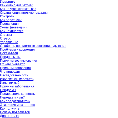
Иммунитет
Как жить с диабетом?
Как набрать/согнать вес
Ограничения, противопоказания
Контроль
Как бороться?
Проявления
Уколы (инъекции)
Как начинается
Отзывы
Стресс
Управление
Слабость, неотложные состояния, дыхание
Проблемы и коррекция
Показатели
Предпосылки
Причины возникновения
От чего бывает?
Причины появления
Что приводит
Наследственность
Избавиться, избежать
Излечим ли?
Причины заболевания
Синдромы
Предрасположенность
Передается ли?
Как предотвратить?
Этиология и патогенез
Как получить
Почему появляется
Диагностика