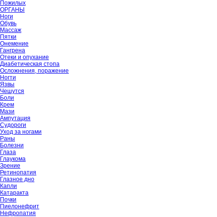
Пожилых
ОРГАНЫ
Ноги
Обувь
Массаж
Пятки
Онемение
Гангрена
Отеки и опухание
Диабетическая стопа
Осложнения, поражение
Ногти
Язвы
Чешутся
Боли
Крем
Мази
Ампутация
Судороги
Уход за ногами
Раны
Болезни
Глаза
Глаукома
Зрение
Ретинопатия
Глазное дно
Капли
Катаракта
Почки
Пиелонефрит
Нефропатия