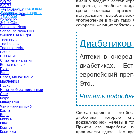
именно входит в состав чер
WG-70
вещества, способные подд
WG-72
Холестерин и всё о нём
77 Elektronika
крови человека, причем
Лекарства и препараты
Sensocard Plus
натуральным, вырабатывае
Гликемия
Autosense
употребление в пищу таких 
Инсулин
SensoCard
сахароснижающих таблеток и
SensoLite Nova
SensoLite Nova Plus
Wellion Calla Light
Trueresult
Диабетиков
Truebalance
Trueresulttwist
GMate
Аптеки в очеред
ПИТАНИЕ
Спиртные напитки
диабетиках. Ес
Водка и коньяк
Пиво
Вино
европейский преп
Праздничное меню
Масленица
Это...
Пасха
Напитки безалкогольные
Соки
Читать подробне
Кофе
Минералка
Чай и чайный гриб
Какао
Спелая черешня – это бесц
Вода
диабетика, которые сп
Кисель
поджелудочной железы в то
Квас
Причем его выработка по
Компот
практически вдвое. Чем к
Коктейли