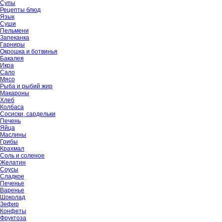
Супы
Рецепты блюд
Язык
Суши
Пельмени
Запеканка
Гарниры
Окрошка и ботвинья
Бакалея
Икра
Сало
Мясо
Рыба и рыбий жир
Макароны
Хлеб
Колбаса
Сосиски, сардельки
Печень
Яйца
Маслины
Грибы
Крахмал
Соль и соленое
Желатин
Соусы
Сладкое
Печенье
Варенье
Шоколад
Зефир
Конфеты
Фруктоза