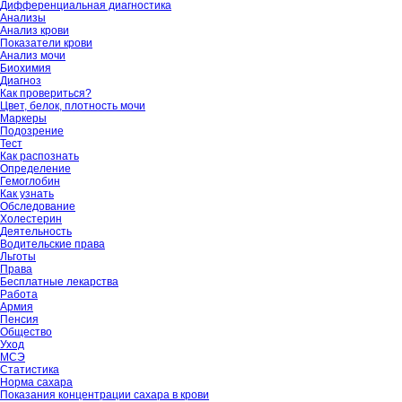
Дифференциальная диагностика
Анализы
Анализ крови
Показатели крови
Анализ мочи
Биохимия
Диагноз
Как провериться?
Цвет, белок, плотность мочи
Маркеры
Подозрение
Тест
Как распознать
Определение
Гемоглобин
Как узнать
Обследование
Холестерин
Деятельность
Водительские права
Льготы
Права
Бесплатные лекарства
Работа
Армия
Пенсия
Общество
Уход
МСЭ
Статистика
Норма сахара
Показания концентрации сахара в крови