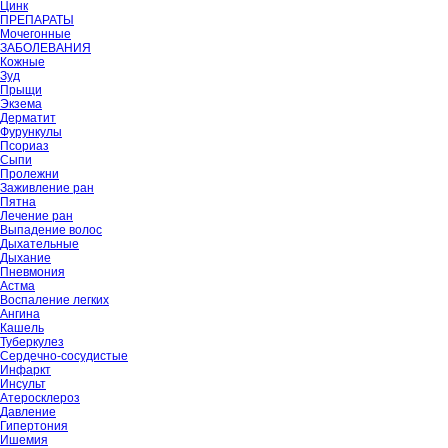
Цинк
ПРЕПАРАТЫ
Мочегонные
ЗАБОЛЕВАНИЯ
Кожные
Зуд
Прыщи
Экзема
Дерматит
Фурункулы
Псориаз
Сыпи
Пролежни
Заживление ран
Пятна
Лечение ран
Выпадение волос
Дыхательные
Дыхание
Пневмония
Астма
Воспаление легких
Ангина
Кашель
Туберкулез
Сердечно-сосудистые
Инфаркт
Инсульт
Атеросклероз
Давление
Гипертония
Ишемия