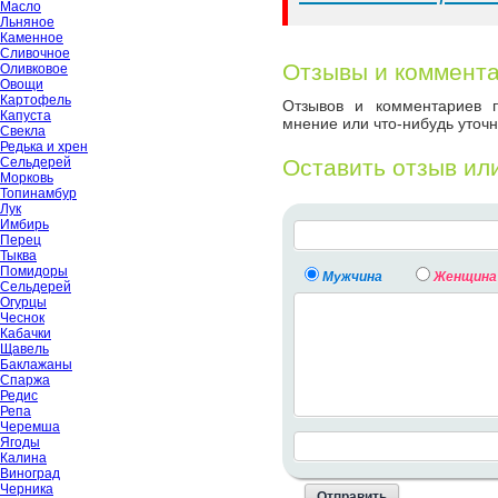
Масло
Льняное
Каменное
Сливочное
Отзывы и коммент
Оливковое
Овощи
Картофель
Отзывов и комментариев п
Капуста
мнение или что-нибудь уточн
Свекла
Редька и хрен
Сельдерей
Оставить отзыв ил
Морковь
Топинамбур
Лук
Имбирь
Перец
Тыква
Помидоры
Мужчина
Женщина
Сельдерей
Огурцы
Чеснок
Кабачки
Щавель
Баклажаны
Спаржа
Редис
Репа
Черемша
Ягоды
Калина
Виноград
Черника