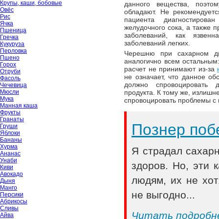
Крупы, каши, бобовые
данного вещества, поэто
Овёс
обладают. Не рекомендует
Рис
пациента диагностирова
Ячка
желудочного сока, а также 
Пшеница
заболеваний, как язвен
Гречка
заболеваний легких.
Кукуруза
Перловка
Черешню при сахарном ди
Пшено
аналогично всем остальным:
Горох
расчет не принимают из-за
Отруби
не означает, что данное об
Фасоль
должно спровоцировать 
Чечевица
Мюсли
продукта. К тому же, излиш
Мука
спровоцировать проблемы с 
Манная каша
Фрукты
Гранаты
Познер поб
Груши
Яблоки
Бананы
Хурма
Я страдал сахар
Ананас
Унаби
здоров. Но, эти
Киви
Авокадо
людям, их не хот
Дыня
Манго
не выгодно...
Персики
Абрикосы
Сливы
Читать подробн
Айва