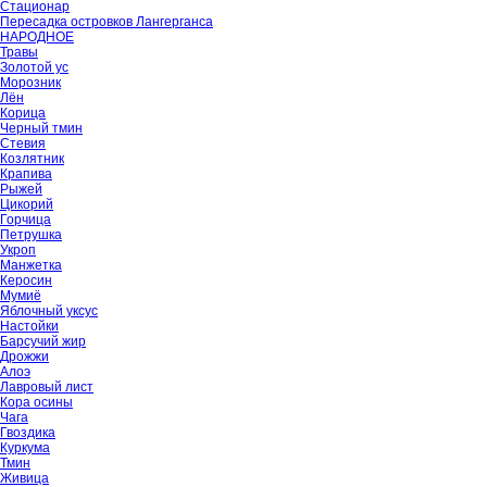
Стационар
Пересадка островков Лангерганса
НАРОДНОЕ
Травы
Золотой ус
Морозник
Лён
Корица
Черный тмин
Стевия
Козлятник
Крапива
Рыжей
Цикорий
Горчица
Петрушка
Укроп
Манжетка
Керосин
Мумиё
Яблочный уксус
Настойки
Барсучий жир
Дрожжи
Алоэ
Лавровый лист
Кора осины
Чага
Гвоздика
Куркума
Тмин
Живица