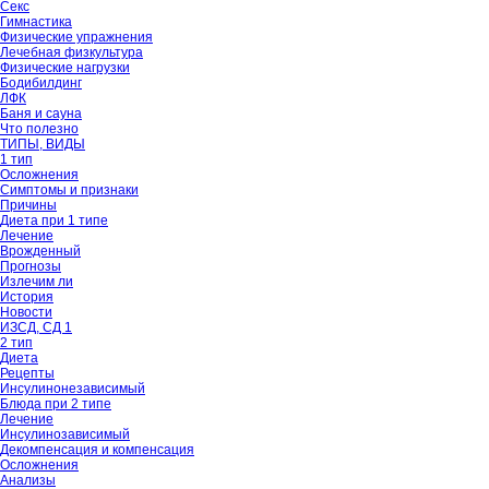
Секс
Гимнастика
Физические упражнения
Лечебная физкультура
Физические нагрузки
Бодибилдинг
ЛФК
Баня и сауна
Что полезно
ТИПЫ, ВИДЫ
1 тип
Осложнения
Симптомы и признаки
Причины
Диета при 1 типе
Лечение
Врожденный
Прогнозы
Излечим ли
История
Новости
ИЗСД, СД 1
2 тип
Диета
Рецепты
Инсулинонезависимый
Блюда при 2 типе
Лечение
Инсулинозависимый
Декомпенсация и компенсация
Осложнения
Анализы