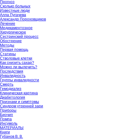
Прогноз
Сколько больных
Известные люди
Алла Пугачева
Александр Пороховщиков
Лечение
Медикаментозное
Хирургическое
Сестринский процесс
Обострение
Методы
Первая помощь
Статины
Стволовые клетки
Как снизить сахар?
Можно ли вылечить?
Последствия
Инвалидность
Группы инвалидности
Смерть
Гемодиализ
Клиническая картина
Диабетология
Признаки и симптомы
Синдром утренней зари
Приборы
Биочип
Помпа
Инсумоль
МАТЕРИАЛЫ
Книги
Губанов В. В.