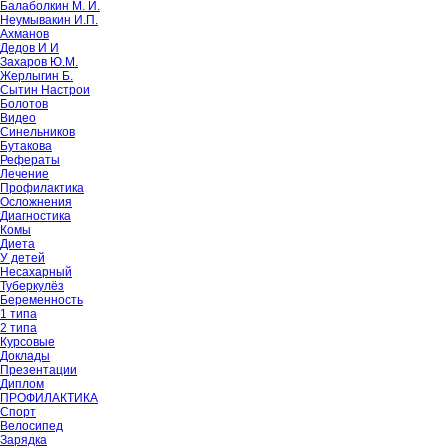
Балаболкин М. И.
Неумывакин И.П.
Ахманов
Дедов И И
Захаров Ю.М.
Жерлыгин Б.
Сытин Настрои
Болотов
Видео
Синельников
Бутакова
Рефераты
Лечение
Профилактика
Осложнения
Диагностика
Комы
Диета
У детей
Несахарный
Туберкулёз
Беременность
1 типа
2 типа
Курсовые
Доклады
Презентации
Диплом
ПРОФИЛАКТИКА
Спорт
Велосипед
Зарядка