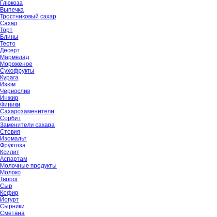
Глюкоза
Выпечка
Тростниковый сахар
Сахар
Торт
Блины
Тесто
Десерт
Мармелад
Мороженое
Сухофрукты
Курага
Изюм
Чернослив
Инжир
Финики
Сахарозаменители
Сорбит
Заменители сахара
Стевия
Изомальт
Фруктоза
Ксилит
Аспартам
Молочные продукты
Молоко
Творог
Сыр
Кефир
Йогурт
Сырники
Сметана