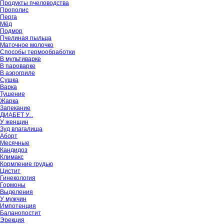
Продукты пчеловодства
Прополис
Перга
Мёд
Подмор
Пчелиная пыльца
Маточное молочко
Способы термообработки
В мультиварке
В пароварке
В аэрогриле
Сушка
Варка
Тушение
Жарка
Запекание
ДИАБЕТ У...
У женщин
Зуд влагалища
Аборт
Месячные
Кандидоз
Климакс
Кормление грудью
Цистит
Гинекология
Гормоны
Выделения
У мужчин
Импотенция
Баланопостит
Эрекция