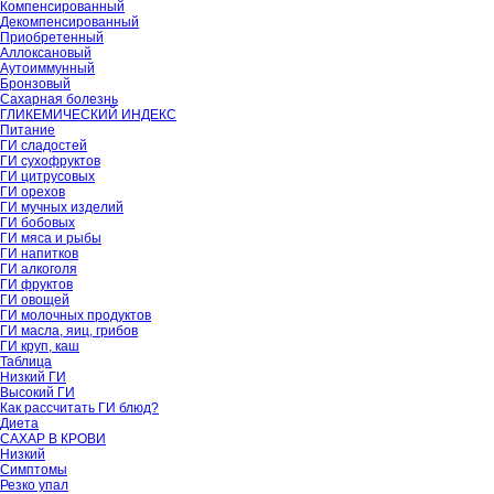
Компенсированный
Декомпенсированный
Приобретенный
Аллоксановый
Аутоиммунный
Бронзовый
Сахарная болезнь
ГЛИКЕМИЧЕСКИЙ ИНДЕКС
Питание
ГИ сладостей
ГИ сухофруктов
ГИ цитрусовых
ГИ орехов
ГИ мучных изделий
ГИ бобовых
ГИ мяса и рыбы
ГИ напитков
ГИ алкоголя
ГИ фруктов
ГИ овощей
ГИ молочных продуктов
ГИ масла, яиц, грибов
ГИ круп, каш
Таблица
Низкий ГИ
Высокий ГИ
Как рассчитать ГИ блюд?
Диета
САХАР В КРОВИ
Низкий
Симптомы
Резко упал