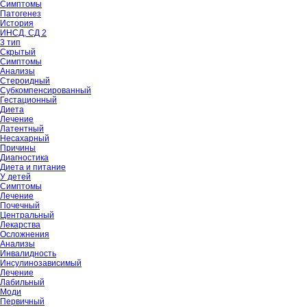
Симптомы
Патогенез
История
ИНСД, СД 2
3 тип
Скрытый
Симптомы
Анализы
Стероидный
Субкомпенсированный
Гестационный
Диета
Лечение
Латентный
Несахарный
Причины
Диагностика
Диета и питание
У детей
Симптомы
Лечение
Почечный
Центральный
Лекарства
Осложнения
Анализы
Инвалидность
Инсулинозависимый
Лечение
Лабильный
Моди
Первичный