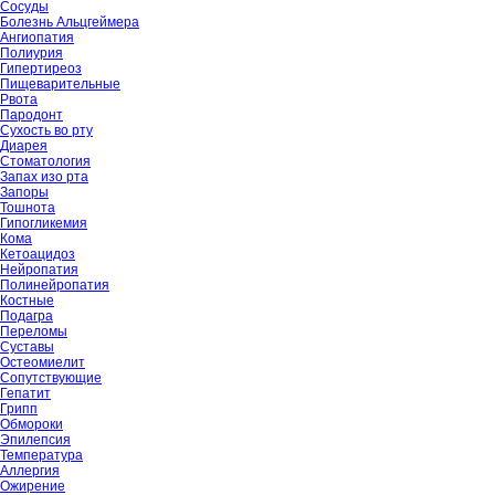
Сосуды
Болезнь Альцгеймера
Ангиопатия
Полиурия
Гипертиреоз
Пищеварительные
Рвота
Пародонт
Сухость во рту
Диарея
Стоматология
Запах изо рта
Запоры
Тошнота
Гипогликемия
Кома
Кетоацидоз
Нейропатия
Полинейропатия
Костные
Подагра
Переломы
Суставы
Остеомиелит
Сопутствующие
Гепатит
Грипп
Обмороки
Эпилепсия
Температура
Аллергия
Ожирение