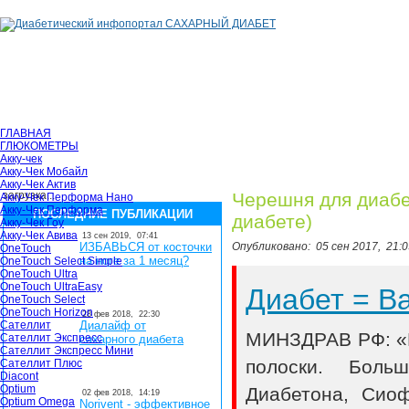
ГЛАВНАЯ
ГЛЮКОМЕТРЫ
Акку-чек
Акку-Чек Мобайл
Акку-Чек Актив
загрузка...
Черешня для диабе
Акку-Чек Перформа Нано
Акку-Чек Перформа
ПОСЛЕДНИЕ ПУБЛИКАЦИИ
диабете)
Акку-Чек Гоу
Акку-Чек Авива
13 сен 2019,
07:41
ИЗБАВЬСЯ от косточки
Опубликовано:
05 сен 2017,
21:0
OneTouch
на ноге за 1 месяц?
OneTouch Select Simple
OneTouch Ultra
OneTouch UltraEasy
Диабет = 
OneTouch Select
OneTouch Horizon
28 фев 2018,
22:30
Сателлит
Диалайф от
МИНЗДРАВ РФ: «В
Сателлит Экспресс
сахарного диабета
Сателлит Экспресс Мини
полоски. Боль
Сателлит Плюс
Diacont
Optium
Диабетона, Сио
02 фев 2018,
14:19
Optium Omega
Norivent - эффективное