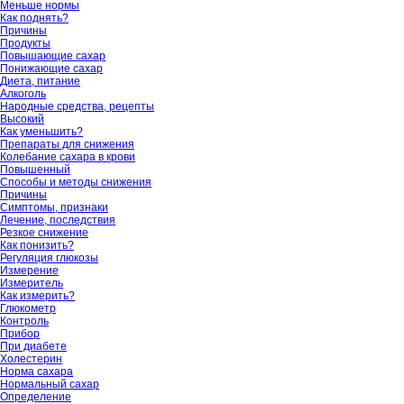
Меньше нормы
Как поднять?
Причины
Продукты
Повышающие сахар
Понижающие сахар
Диета, питание
Алкоголь
Народные средства, рецепты
Высокий
Как уменьшить?
Препараты для снижения
Колебание сахара в крови
Повышенный
Способы и методы снижения
Причины
Симптомы, признаки
Лечение, последствия
Резкое снижение
Как понизить?
Регуляция глюкозы
Измерение
Измеритель
Как измерить?
Глюкометр
Контроль
Прибор
При диабете
Холестерин
Норма сахара
Нормальный сахар
Определение