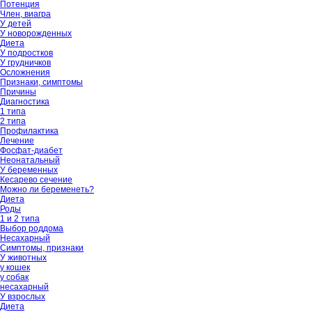
Потенция
Член, виагра
У детей
У новорожденных
Диета
У подростков
У грудничков
Осложнения
Признаки, симптомы
Причины
Диагностика
1 типа
2 типа
Профилактика
Лечение
Фосфат-диабет
Неонатальный
У беременных
Кесарево сечение
Можно ли беременеть?
Диета
Роды
1 и 2 типа
Выбор роддома
Несахарный
Симптомы, признаки
У животных
у кошек
у собак
несахарный
У взрослых
Диета