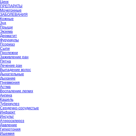
Цинк
ПРЕПАРАТЫ
Мочегонные
ЗАБОЛЕВАНИЯ
Кожные
Зуд
Прыщи
Экзема
Дерматит
Фурункулы
Псориаз
Сыпи
Пролежни
Заживление ран
Пятна
Лечение ран
Выпадение волос
Дыхательные
Дыхание
Пневмония
Астма
Воспаление легких
Ангина
Кашель
Туберкулез
Сердечно-сосудистые
Инфаркт
Инсульт
Атеросклероз
Давление
Гипертония
Ишемия