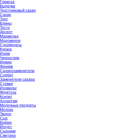
Глюкоза
Выпечка
Тростниковый сахар
Сахар
Торт
Блины
Тесто
Десерт
Мармелад
Мороженое
Сухофрукты
Курага
Изюм
Чернослив
Инжир
Финики
Сахарозаменители
Сорбит
Заменители сахара
Стевия
Изомальт
Фруктоза
Ксилит
Аспартам
Молочные продукты
Молоко
Творог
Сыр
Кефир
Йогурт
Сырники
Сметана