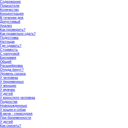
Содержание
Показатели
Количество
Концентрация
В течении дня
Допустимый
Анализ
Как проверить?
Как правильно сдать?
Подготовка
Натощак
Где сдавать?
Стоимость
С нагрузкой
Биохимия
Общий
Расшифровка
Откуда берут?
Уровень сахара
У человека
У беременных
У женщин
У мужчин
У детей
У взрослого человека
Подростки
Новорожденные
У кошек и собак
В моче - глюкозурия
При беременности
У детей
Как снизить?