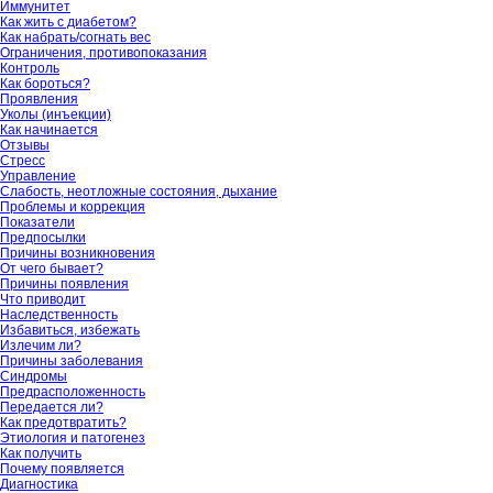
Иммунитет
Как жить с диабетом?
Как набрать/согнать вес
Ограничения, противопоказания
Контроль
Как бороться?
Проявления
Уколы (инъекции)
Как начинается
Отзывы
Стресс
Управление
Слабость, неотложные состояния, дыхание
Проблемы и коррекция
Показатели
Предпосылки
Причины возникновения
От чего бывает?
Причины появления
Что приводит
Наследственность
Избавиться, избежать
Излечим ли?
Причины заболевания
Синдромы
Предрасположенность
Передается ли?
Как предотвратить?
Этиология и патогенез
Как получить
Почему появляется
Диагностика