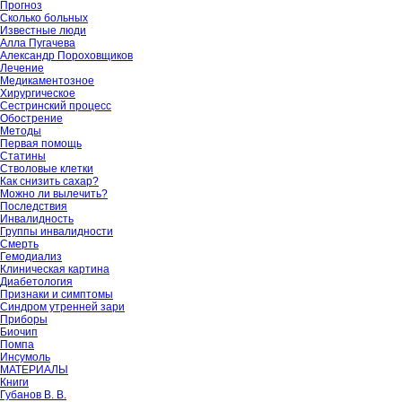
Прогноз
Сколько больных
Известные люди
Алла Пугачева
Александр Пороховщиков
Лечение
Медикаментозное
Хирургическое
Сестринский процесс
Обострение
Методы
Первая помощь
Статины
Стволовые клетки
Как снизить сахар?
Можно ли вылечить?
Последствия
Инвалидность
Группы инвалидности
Смерть
Гемодиализ
Клиническая картина
Диабетология
Признаки и симптомы
Синдром утренней зари
Приборы
Биочип
Помпа
Инсумоль
МАТЕРИАЛЫ
Книги
Губанов В. В.