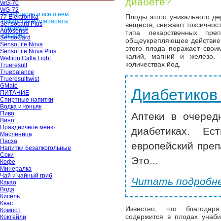
диабете?
WG-70
WG-72
Холестерин и всё о нём
Плоды этого уникального д
77 Elektronika
Лекарства и препараты
Sensocard Plus
веществ, снижают токсичнос
Гликемия
Autosense
типа лекарственных пре
Инсулин
SensoCard
общеукрепляющее действие.
SensoLite Nova
этого плода поражает свои
SensoLite Nova Plus
калий, магний и железо,
Wellion Calla Light
количествах йод.
Trueresult
Truebalance
Trueresulttwist
GMate
Диабетиков
ПИТАНИЕ
Спиртные напитки
Водка и коньяк
Пиво
Аптеки в очеред
Вино
Праздничное меню
диабетиках. Ес
Масленица
Пасха
европейский преп
Напитки безалкогольные
Соки
Это...
Кофе
Минералка
Чай и чайный гриб
Читать подробне
Какао
Вода
Кисель
Квас
Известно, что благодар
Компот
содержится в плодах унаби
Коктейли