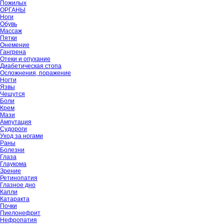
Пожилых
ОРГАНЫ
Ноги
Обувь
Массаж
Пятки
Онемение
Гангрена
Отеки и опухание
Диабетическая стопа
Осложнения, поражение
Ногти
Язвы
Чешутся
Боли
Крем
Мази
Ампутация
Судороги
Уход за ногами
Раны
Болезни
Глаза
Глаукома
Зрение
Ретинопатия
Глазное дно
Капли
Катаракта
Почки
Пиелонефрит
Нефропатия