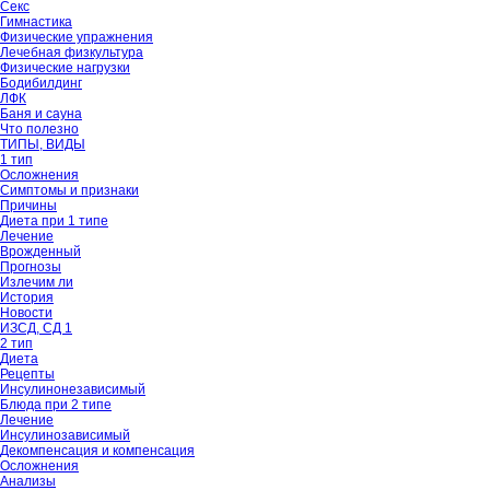
Секс
Гимнастика
Физические упражнения
Лечебная физкультура
Физические нагрузки
Бодибилдинг
ЛФК
Баня и сауна
Что полезно
ТИПЫ, ВИДЫ
1 тип
Осложнения
Симптомы и признаки
Причины
Диета при 1 типе
Лечение
Врожденный
Прогнозы
Излечим ли
История
Новости
ИЗСД, СД 1
2 тип
Диета
Рецепты
Инсулинонезависимый
Блюда при 2 типе
Лечение
Инсулинозависимый
Декомпенсация и компенсация
Осложнения
Анализы