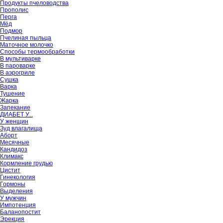
Продукты пчеловодства
Прополис
Перга
Мёд
Подмор
Пчелиная пыльца
Маточное молочко
Способы термообработки
В мультиварке
В пароварке
В аэрогриле
Сушка
Варка
Тушение
Жарка
Запекание
ДИАБЕТ У...
У женщин
Зуд влагалища
Аборт
Месячные
Кандидоз
Климакс
Кормление грудью
Цистит
Гинекология
Гормоны
Выделения
У мужчин
Импотенция
Баланопостит
Эрекция