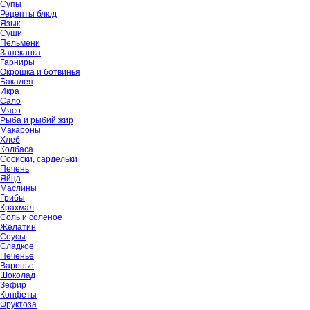
Супы
Рецепты блюд
Язык
Суши
Пельмени
Запеканка
Гарниры
Окрошка и ботвинья
Бакалея
Икра
Сало
Мясо
Рыба и рыбий жир
Макароны
Хлеб
Колбаса
Сосиски, сардельки
Печень
Яйца
Маслины
Грибы
Крахмал
Соль и соленое
Желатин
Соусы
Сладкое
Печенье
Варенье
Шоколад
Зефир
Конфеты
Фруктоза