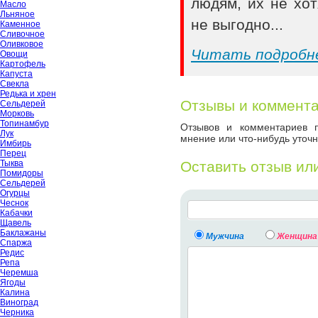
людям, их не хот
Масло
Льняное
не выгодно...
Каменное
Сливочное
Оливковое
Читать подробн
Овощи
Картофель
Капуста
Свекла
Редька и хрен
Отзывы и коммент
Сельдерей
Морковь
Топинамбур
Отзывов и комментариев п
Лук
мнение или что-нибудь уточн
Имбирь
Перец
Оставить отзыв ил
Тыква
Помидоры
Сельдерей
Огурцы
Чеснок
Кабачки
Щавель
Баклажаны
Мужчина
Женщина
Спаржа
Редис
Репа
Черемша
Ягоды
Калина
Виноград
Черника