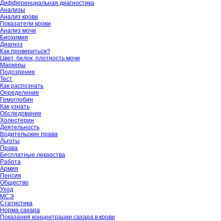
Дифференциальная диагностика
Анализы
Анализ крови
Показатели крови
Анализ мочи
Биохимия
Диагноз
Как провериться?
Цвет, белок, плотность мочи
Маркеры
Подозрение
Тест
Как распознать
Определение
Гемоглобин
Как узнать
Обследование
Холестерин
Деятельность
Водительские права
Льготы
Права
Бесплатные лекарства
Работа
Армия
Пенсия
Общество
Уход
МСЭ
Статистика
Норма сахара
Показания концентрации сахара в крови