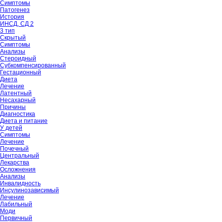
Симптомы
Патогенез
История
ИНСД, СД 2
3 тип
Скрытый
Симптомы
Анализы
Стероидный
Субкомпенсированный
Гестационный
Диета
Лечение
Латентный
Несахарный
Причины
Диагностика
Диета и питание
У детей
Симптомы
Лечение
Почечный
Центральный
Лекарства
Осложнения
Анализы
Инвалидность
Инсулинозависимый
Лечение
Лабильный
Моди
Первичный