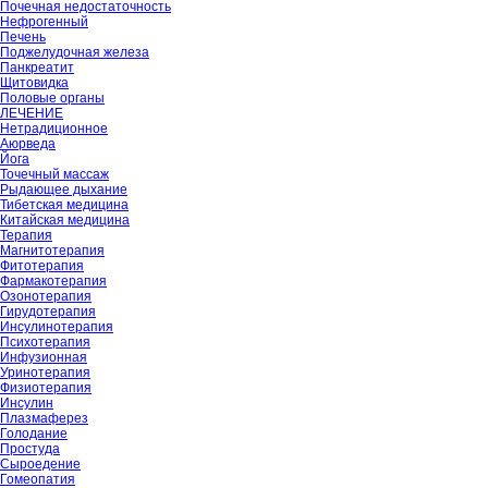
Почечная недостаточность
Нефрогенный
Печень
Поджелудочная железа
Панкреатит
Щитовидка
Половые органы
ЛЕЧЕНИЕ
Нетрадиционное
Аюрведа
Йога
Точечный массаж
Рыдающее дыхание
Тибетская медицина
Китайская медицина
Терапия
Магнитотерапия
Фитотерапия
Фармакотерапия
Озонотерапия
Гирудотерапия
Инсулинотерапия
Психотерапия
Инфузионная
Уринотерапия
Физиотерапия
Инсулин
Плазмаферез
Голодание
Простуда
Сыроедение
Гомеопатия