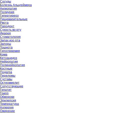
Сосуды
Болезнь Альцгеймера
Ангиопатия
Полиурия
Гипертиреоз
Пищеварительные
Рвота
Пародонт
Сухость во рту
Диарея
Стоматология
Запах изо рта
Запоры
Тошнота
Гипогликемия
Кома
Кетоацидоз
Нейропатия
Полинейропатия
Костные
Подагра
Переломы
Суставы
Остеомиелит
Сопутствующие
Гепатит
Грипп
Обмороки
Эпилепсия
Температура
Аллергия
Ожирение