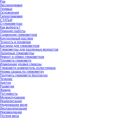
Рак
Дислипидемия
Прямые
Осложнения
Гипергликемия
СТАТЬИ
О глюкометрах
Как выбрать?
Принцип работы
Сравнение глюкометров
Контрольный раствор
Точность и проверка
Батареи для глюкометров
Глюкометры для различных возрастов
Лазерные глюкометры
Ремонт и обмен глюкометров
Тонометр-глюкометр
Измерение уровня глюкозы
Глюкометр-измеритель холестирина
Норма сахара по глюкометру
Получить глюкометр бесплатно
Течение
Ацетон
Развитие
Жажда
Потливость
Мочеиспускание
Реабилитация
Недержание мочи
Диспансеризация
Рекомендации
Потеря веса