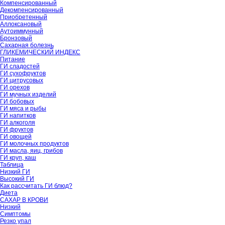
Компенсированный
Декомпенсированный
Приобретенный
Аллоксановый
Аутоиммунный
Бронзовый
Сахарная болезнь
ГЛИКЕМИЧЕСКИЙ ИНДЕКС
Питание
ГИ сладостей
ГИ сухофруктов
ГИ цитрусовых
ГИ орехов
ГИ мучных изделий
ГИ бобовых
ГИ мяса и рыбы
ГИ напитков
ГИ алкоголя
ГИ фруктов
ГИ овощей
ГИ молочных продуктов
ГИ масла, яиц, грибов
ГИ круп, каш
Таблица
Низкий ГИ
Высокий ГИ
Как рассчитать ГИ блюд?
Диета
САХАР В КРОВИ
Низкий
Симптомы
Резко упал