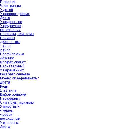
Потенция
Член, виагра
У детей
У новорожденных
Диета
У подростков
У грудничков
Осложнения
Признаки, симптомы
Причины
Диагностика
1 типа
2 типа
Профилактика
Лечение
Фосфат-диабет
Неонатальный
У беременных
Кесарево сечение
Можно ли беременеть?
Диета
Роды
1 и 2 типа
Выбор роддома
Несахарный
Симптомы, признаки
У животных
у кошек
у собак
несахарный
У взрослых
Диета