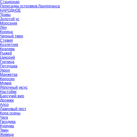
Стационар
Пересадка островков Лангерганса
НАРОДНОЕ
Травы
Золотой ус
Морозник
Лён
Корица
Черный тмин
Стевия
Козлятник
Крапива
Рыжей
Цикорий
Горчица
Петрушка
Укроп
Манжетка
Керосин
Мумиё
Яблочный уксус
Настойки
Барсучий жир
Дрожжи
Алоэ
Лавровый лист
Кора осины
Чага
Гвоздика
Куркума
Тмин
Живица