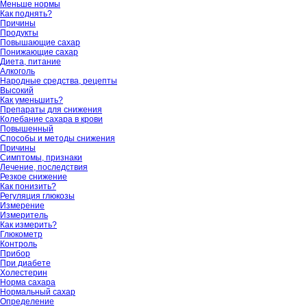
Меньше нормы
Как поднять?
Причины
Продукты
Повышающие сахар
Понижающие сахар
Диета, питание
Алкоголь
Народные средства, рецепты
Высокий
Как уменьшить?
Препараты для снижения
Колебание сахара в крови
Повышенный
Способы и методы снижения
Причины
Симптомы, признаки
Лечение, последствия
Резкое снижение
Как понизить?
Регуляция глюкозы
Измерение
Измеритель
Как измерить?
Глюкометр
Контроль
Прибор
При диабете
Холестерин
Норма сахара
Нормальный сахар
Определение