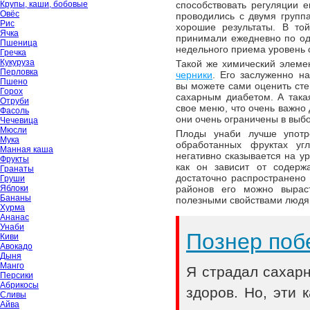
способствовать регуляции е
Крупы, каши, бобовые
Овёс
проводились с двумя групп
Рис
хорошие результаты. В то
Ячка
принимали ежедневно по одн
Пшеница
недельного приема уровень 
Гречка
Кукуруза
Такой же химический элемен
Перловка
черники
. Его заслуженно н
Пшено
вы можете сами оценить сте
Горох
сахарным диабетом. А так
Отруби
свое меню, что очень важно 
Фасоль
они очень ограничены в выб
Чечевица
Мюсли
Плоды унаби лучше употр
Мука
обработанных фруктах уг
Манная каша
негативно сказывается на ур
Фрукты
как он зависит от содерж
Гранаты
достаточно распространено
Груши
районов его можно выраст
Яблоки
Бананы
полезными свойствами людя
Хурма
Ананас
Унаби
Познер поб
Киви
Авокадо
Дыня
Манго
Я страдал сахар
Персики
Абрикосы
здоров. Но, эти
Сливы
Айва