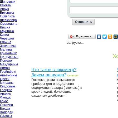
Шиповник
Клюква
Арбуз
Брусника
Облепиха
Шелковица
Смородина
Вишня
Клубника
Кизил
Поделиться…
Черешня
загрузка...
Рябина
Земляника
Малина
Крыжовник
Хо
Цитрусовые
Помело
Мандарины
Лимон
Что такое глюкометр?
Грейпфрут
Зачем он нужен?
Апельсины
статья
Орехи
Глюкометрами называются
Миндаль
приборы для определения
Кедровые
содержания сахара (глюкозы) в
Грецкие
крови людей, болеющих
Арахис
сахарным диабетом...
Фундук
Кокос
Семечки
Блюда
Холодец
Салаты