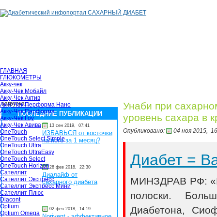
ГЛАВНАЯ
ГЛЮКОМЕТРЫ
Акку-чек
Акку-Чек Мобайл
Акку-Чек Актив
загрузка...
Унаби при сахарно
Акку-Чек Перформа Нано
Акку-Чек Перформа
ПОСЛЕДНИЕ ПУБЛИКАЦИИ
уровень сахара в к
Акку-Чек Гоу
Акку-Чек Авива
13 сен 2019,
07:41
Опубликовано:
04 ноя 2015,
16
OneTouch
ИЗБАВЬСЯ от косточки
OneTouch Select Simple
на ноге за 1 месяц?
OneTouch Ultra
OneTouch UltraEasy
Диабет = 
OneTouch Select
OneTouch Horizon
28 фев 2018,
22:30
Сателлит
Диалайф от
МИНЗДРАВ РФ: «В
Сателлит Экспресс
сахарного диабета
Сателлит Экспресс Мини
Сателлит Плюс
полоски. Боль
Diacont
Optium
Диабетона, Сио
02 фев 2018,
14:19
Optium Omega
Norivent - эффективное