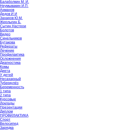
Балаболкин М. И.
Неумывакин И.П.
Ахманов
Дедов И И
Захаров Ю.М.
Жерлыгин Б.
Сытин Настрои
Болотов
Видео
Синельников
Бутакова
Рефераты
Лечение
Профилактика
Осложнения
Диагностика
Комы
Диета
У детей
Несахарный
Туберкулёз
Беременность
1 типа
2 типа
Курсовые
Доклады
Презентации
Диплом
ПРОФИЛАКТИКА
Спорт
Велосипед
Зарядка