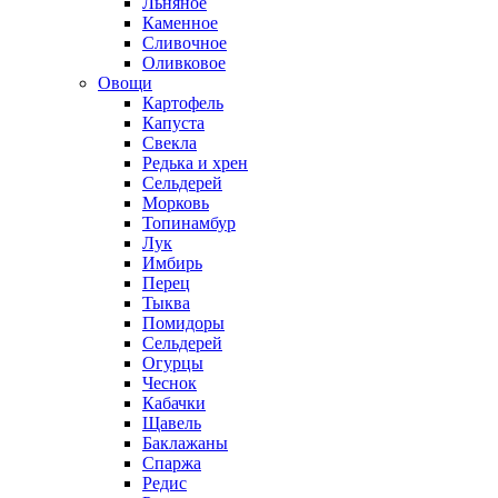
Льняное
Каменное
Сливочное
Оливковое
Овощи
Картофель
Капуста
Свекла
Редька и хрен
Сельдерей
Морковь
Топинамбур
Лук
Имбирь
Перец
Тыква
Помидоры
Сельдерей
Огурцы
Чеснок
Кабачки
Щавель
Баклажаны
Спаржа
Редис