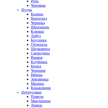
Репа
Черемша
Ягоды
Калина
Виноград
Черника
Шиповник
Клюква
Арбуз
Брусника
Облепиха
Шелковица
Смородина
Вишня
Клубника
Кизил
Черешня
Рябина
Земляника
Малина
Крыжовник
Цитрусовые
Помело
Мандарины
Лимон