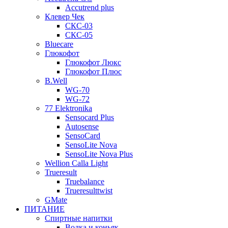
Accutrend plus
Клевер Чек
СКС-03
СКС-05
Bluecare
Глюкофот
Глюкофот Люкс
Глюкофот Плюс
B.Well
WG-70
WG-72
77 Elektronika
Sensocard Plus
Autosense
SensoCard
SensoLite Nova
SensoLite Nova Plus
Wellion Calla Light
Trueresult
Truebalance
Trueresulttwist
GMate
ПИТАНИЕ
Спиртные напитки
Водка и коньяк