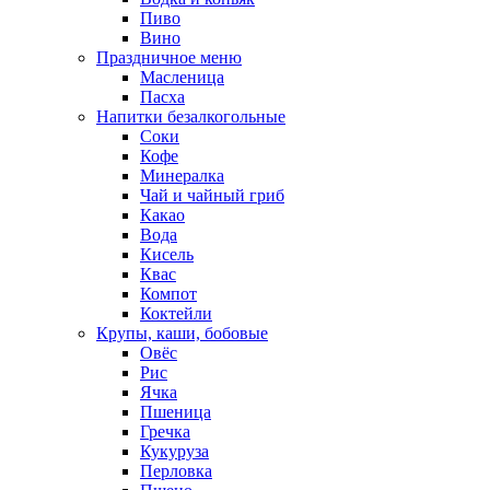
Пиво
Вино
Праздничное меню
Масленица
Пасха
Напитки безалкогольные
Соки
Кофе
Минералка
Чай и чайный гриб
Какао
Вода
Кисель
Квас
Компот
Коктейли
Крупы, каши, бобовые
Овёс
Рис
Ячка
Пшеница
Гречка
Кукуруза
Перловка