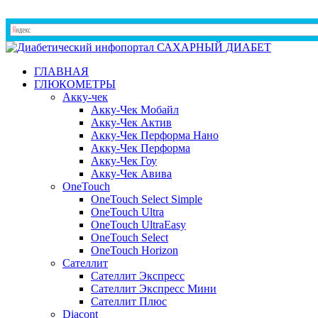
ГЛАВНАЯ
ГЛЮКОМЕТРЫ
Акку-чек
Акку-Чек Мобайл
Акку-Чек Актив
Акку-Чек Перформа Нано
Акку-Чек Перформа
Акку-Чек Гоу
Акку-Чек Авива
OneTouch
OneTouch Select Simple
OneTouch Ultra
OneTouch UltraEasy
OneTouch Select
OneTouch Horizon
Сателлит
Сателлит Экспресс
Сателлит Экспресс Мини
Сателлит Плюс
Diacont