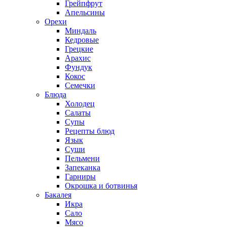
Грейпфрут
Апельсины
Орехи
Миндаль
Кедровые
Грецкие
Арахис
Фундук
Кокос
Семечки
Блюда
Холодец
Салаты
Супы
Рецепты блюд
Язык
Суши
Пельмени
Запеканка
Гарниры
Окрошка и ботвинья
Бакалея
Икра
Сало
Мясо