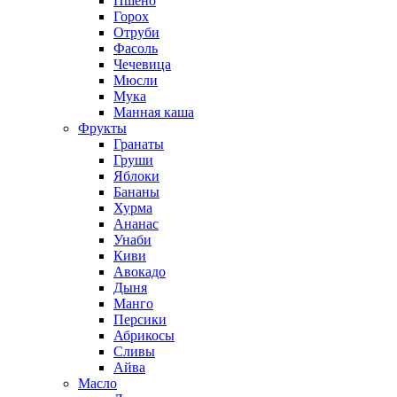
Пшено
Горох
Отруби
Фасоль
Чечевица
Мюсли
Мука
Манная каша
Фрукты
Гранаты
Груши
Яблоки
Бананы
Хурма
Ананас
Унаби
Киви
Авокадо
Дыня
Манго
Персики
Абрикосы
Сливы
Айва
Масло