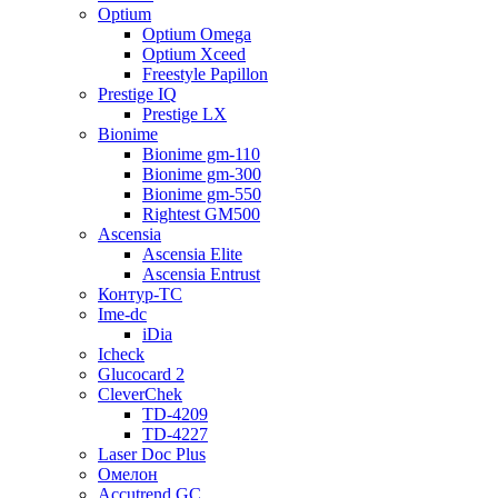
Optium
Optium Omega
Optium Xceed
Freestyle Papillon
Prestige IQ
Prestige LX
Bionime
Bionime gm-110
Bionime gm-300
Bionime gm-550
Rightest GM500
Ascensia
Ascensia Elite
Ascensia Entrust
Контур-ТС
Ime-dc
iDia
Icheck
Glucocard 2
CleverChek
TD-4209
TD-4227
Laser Doc Plus
Омелон
Accutrend GC