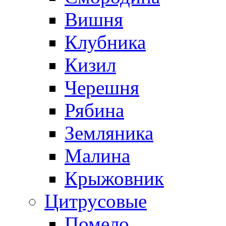
Вишня
Клубника
Кизил
Черешня
Рябина
Земляника
Малина
Крыжовник
Цитрусовые
Помело