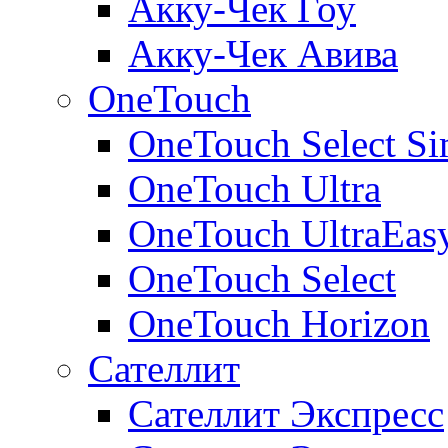
Акку-Чек Гоу
Акку-Чек Авива
OneTouch
OneTouch Select Si
OneTouch Ultra
OneTouch UltraEas
OneTouch Select
OneTouch Horizon
Сателлит
Сателлит Экспресс