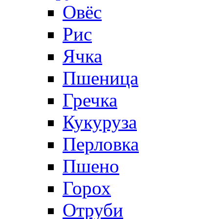
Овёс
Рис
Ячка
Пшеница
Гречка
Кукуруза
Перловка
Пшено
Горох
Отруби