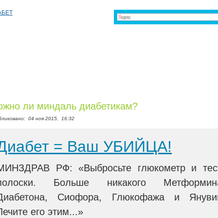
жно ли миндаль диабетикам?
бликовано:
04 ноя 2015,
16:32
Диабет = Ваш УБИЙЦА!
МИНЗДРАВ РФ: «Выбросьте глюкометр и тес
полоски. Больше никакого Метформин
Диабетона, Сиофора, Глюкофажа и Януви
Лечите его этим...»