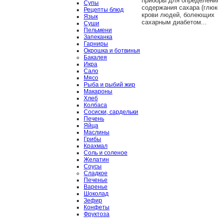
приборы для определени
Супы
содержания сахара (глюк
Рецепты блюд
крови людей, болеющих
Язык
сахарным диабетом...
Суши
Пельмени
Запеканка
Гарниры
Окрошка и ботвинья
Бакалея
Икра
Сало
Мясо
Рыба и рыбий жир
Макароны
Хлеб
Колбаса
Сосиски, сардельки
Печень
Яйца
Маслины
Грибы
Крахмал
Соль и соленое
Желатин
Соусы
Сладкое
Печенье
Варенье
Шоколад
Зефир
Конфеты
Фруктоза