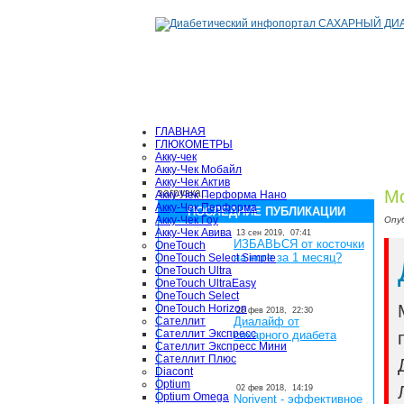
ГЛАВНАЯ
ГЛЮКОМЕТРЫ
Акку-чек
Акку-Чек Мобайл
Акку-Чек Актив
загрузка...
Мо
Акку-Чек Перформа Нано
Акку-Чек Перформа
ПОСЛЕДНИЕ ПУБЛИКАЦИИ
Акку-Чек Гоу
Опу
Акку-Чек Авива
13 сен 2019,
07:41
ИЗБАВЬСЯ от косточки
OneTouch
на ноге за 1 месяц?
OneTouch Select Simple
OneTouch Ultra
OneTouch UltraEasy
OneTouch Select
OneTouch Horizon
28 фев 2018,
22:30
Сателлит
Диалайф от
Сателлит Экспресс
сахарного диабета
Сателлит Экспресс Мини
Сателлит Плюс
Diacont
Optium
02 фев 2018,
14:19
Optium Omega
Norivent - эффективное