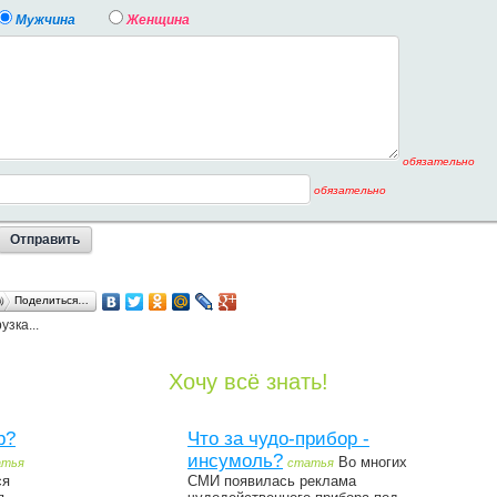
Мужчина
Женщина
обязательно
обязательно
Поделиться…
узка...
Хочу всё знать!
р?
Что за чудо-прибор -
инсумоль?
Во многих
атья
статья
ся
СМИ появилась реклама