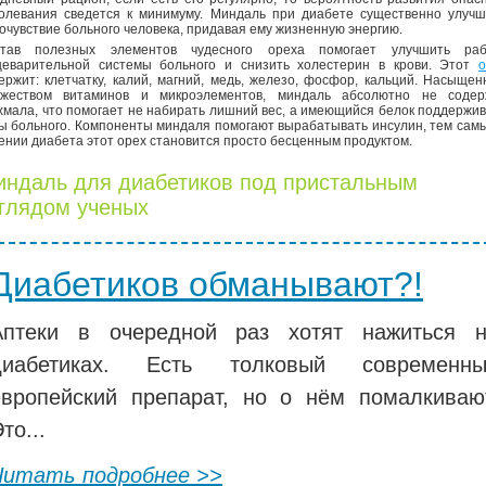
олевания сведется к минимуму. Миндаль при диабете существенно улучш
очувствие больного человека, придавая ему жизненную энергию.
став полезных элементов чудесного ореха помогает улучшить раб
еварительной системы больного и снизить холестерин в крови. Этот
о
ержит: клетчатку, калий, магний, медь, железо, фосфор, кальций. Насыще
жеством витаминов и микроэлементов, миндаль абсолютно не содер
хмала, что помогает не набирать лишний вес, а имеющийся белок поддержи
ы больного. Компоненты миндаля помогают вырабатывать инсулин, тем сам
ении диабета этот орех становится просто бесценным продуктом.
ндаль для диабетиков под пристальным
глядом ученых
Диабетиков обманывают?!
Аптеки в очередной раз хотят нажиться 
диабетиках. Есть толковый современны
европейский препарат, но о нём помалкиваю
то...
Читать подробнее >>