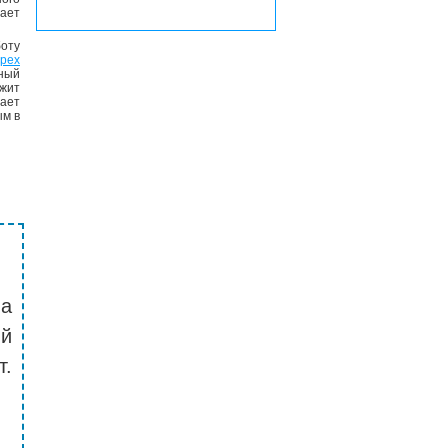
ает
оту
рех
нный
жит
вает
ым в
на
й
т.