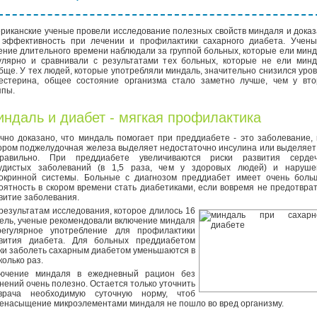
риканские ученые провели исследование полезных свойств миндаля и дока
 эффективность при лечении и профилактики сахарного диабета. Учены
ение длительного времени наблюдали за группой больных, которые ели мин
улярно и сравнивали с результатами тех больных, которые не ели минд
бще. У тех людей, которые употребляли миндаль, значительно снизился уро
естерина, общее состояние организма стало заметно лучше, чем у вто
ппы.
ндаль и диабет - мягкая профилактика
чно доказано, что миндаль помогает при преддиабете - это заболевание,
ором поджелудочная железа выделяет недостаточно инсулина или выделяет
равильно. При преддиабете увеличиваются риски развития сердеч
удистых заболеваний (в 1,5 раза, чем у здоровых людей) и наруше
окринной системы. Больные с диагнозом преддиабет имеет очень боль
оятность в скором времени стать диабетиками, если вовремя не предотвра
витие заболевания.
результатам исследования, которое длилось 16
ель, ученые рекомендовали включение миндаля
егулярное употребление для профилактики
вития диабета. Для больных преддиабетом
ки заболеть сахарным диабетом уменьшаются в
колько раз.
ючение миндаля в ежедневный рацион без
нений очень полезно. Остается только уточнить
врача необходимую суточную норму, чтоб
енасыщение микроэлементами миндаля не пошло во вред организму.