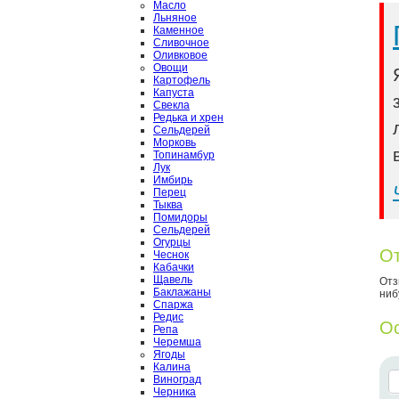
Масло
Льняное
Каменное
Сливочное
Оливковое
Овощи
Картофель
Капуста
Свекла
Редька и хрен
Сельдерей
Морковь
Топинамбур
Лук
Имбирь
Перец
Тыква
Помидоры
Сельдерей
Огурцы
От
Чеснок
Кабачки
Щавель
Отз
Баклажаны
ниб
Спаржа
Редис
Ос
Репа
Черемша
Ягоды
Калина
Виноград
Черника