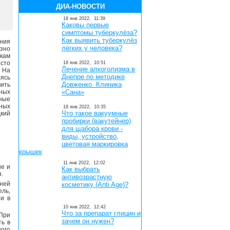
ДИА-НОВОСТИ
18 янв 2022,
11:39
Каковы первые
симптомы туберкулёза?
Как выявить туберкулёз
ния
лёгких у человека?
зно
кам
есто
18 янв 2022,
10:51
Лечение алкоголизма в
. На
Днепре по методике
аясь
Довженко. Клиника
ить
ных
«Сана»
ные
нных
18 янв 2022,
10:35
Что такое вакуумные
дкий
пробирки (вакутейнер)
для щабора крови -
виды, устройство,
цветовая маркировка
крышек
11 янв 2022,
12:02
ые и
Как выбрать
.
антивозрастную
вней
косметику (Anti Age)?
ель,
 и в
10 янв 2022,
12:42
Что за препарат глицин и
При
зачем он нужен?
ть в
ного