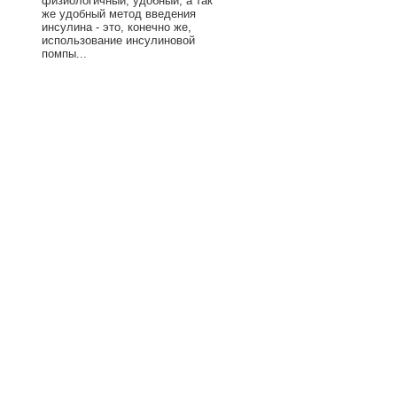
физиологичный, удобный, а так
же удобный метод введения
инсулина - это, конечно же,
использование инсулиновой
помпы...