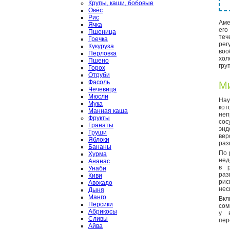
Крупы, каши, бобовые
Овёс
Рис
Аме
Ячка
его
Пшеница
теч
Гречка
рег
Кукуруза
воо
Перловка
хол
Пшено
гру
Горох
Отруби
Фасоль
Ми
Чечевица
Мюсли
Нау
Мука
кот
Манная каша
неп
Фрукты
сос
Гранаты
энд
Груши
вер
Яблоки
раз
Бананы
По 
Хурма
нед
Ананас
в р
Унаби
раз
Киви
рис
Авокадо
нес
Дыня
Манго
Вкл
Персики
сом
Абрикосы
у 
Сливы
пер
Айва