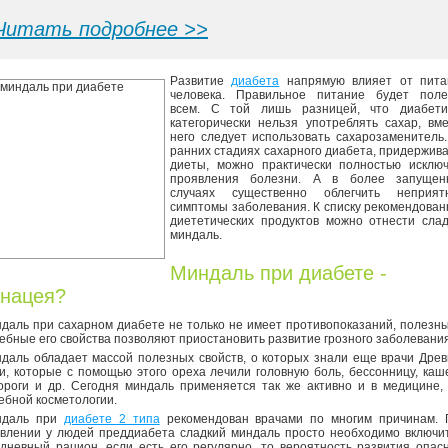
Читать подробнее >>
Развитие
диабета
напрямую влияет от пита
человека. Правильное питание будет поле
всем. С той лишь разницей, что диабети
категорически нельзя употреблять сахар, вм
него следует использовать сахарозаменитель
ранних стадиях сахарного диабета, придержив
диеты, можно практически полностью исключ
проявления болезни. А в более запущен
случаях существенно облегчить неприят
симптомы заболевания. К списку рекомендова
диететических продуктов можно отнести сла
миндаль.
Миндаль при диабете -
нацея?
даль при сахарном диабете не только не имеет противопоказаний, полезн
ебные его свойства позволяют приостановить развитие грозного заболевания
даль обладает массой полезных свойств, о которых знали еще врачи Дре
и, которые с помощью этого ореха лечили головную боль, бессонницу, каш
ороги и др. Сегодня миндаль применяется так же активно и в медицине,
ебной косметологии.
ндаль при
диабете 2 типа
рекомендован врачами по многим причинам. 
влении у людей преддиабета сладкий миндаль просто необходимо включи
дневный рацион, если есть его регулярно, то вероятность развития опас