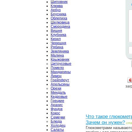
Шиповник
Клюква
Арбуз
Брусника
Облепиха
Шелковица
Смородина
Вишня
Клубника
Кизил
Черешня
Рябина
Земляника
Малина
Крыжовник
Цитрусовые
Помело
Мандарины
Лимон
Грейпфрут
Апельсины
загр
Орехи
Миндаль
Кедровые
Грецкие
Арахис
Фундук
Кокос
Что такое глюкомет
Семечки
Блюда
Зачем он нужен?
ст
Холодец
Глюкометрами называют
Салаты