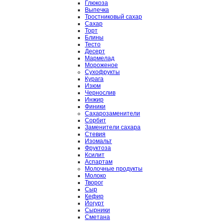
Глюкоза
Выпечка
Тростниковый сахар
Сахар
Торт
Блины
Тесто
Десерт
Мармелад
Мороженое
Сухофрукты
Курага
Изюм
Чернослив
Инжир
Финики
Сахарозаменители
Сорбит
Заменители сахара
Стевия
Изомальт
Фруктоза
Ксилит
Аспартам
Молочные продукты
Молоко
Творог
Сыр
Кефир
Йогурт
Сырники
Сметана