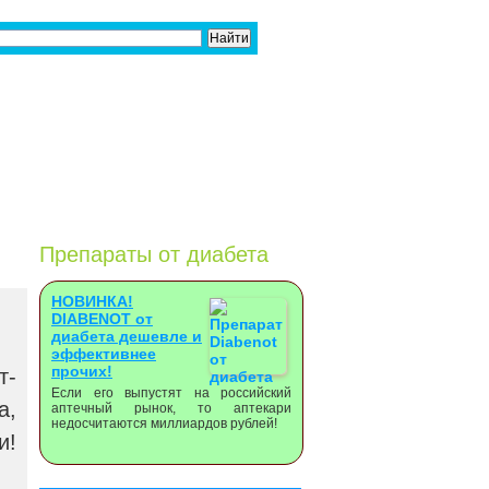
Препараты от диабета
НОВИНКА!
DIABENOT от
диабета дешевле и
эффективнее
прочих!
т-
Если его выпустят на российский
а,
аптечный рынок, то аптекари
недосчитаются миллиардов рублей!
и!