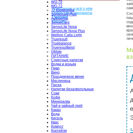
WG-70
заб
WG-72
сам
Холестерин и всё о нём
77 Elektronika
Лекарства и препараты
Со
Sensocard Plus
Гликемия
пищ
Autosense
Инсулин
сод
SensoCard
мно
SensoLite Nova
кра
SensoLite Nova Plus
сил
Wellion Calla Light
леч
Trueresult
Truebalance
Trueresulttwist
Ми
GMate
вз
ПИТАНИЕ
Спиртные напитки
Водка и коньяк
Пиво
Вино
Праздничное меню
Масленица
Пасха
Напитки безалкогольные
Соки
Кофе
Минералка
Чай и чайный гриб
Какао
Вода
Э
Кисель
Квас
Компот
Коктейли