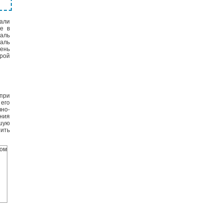
зали
е в
даль
аль
вень
рой
 при
 его
но-
ния
шую
тить