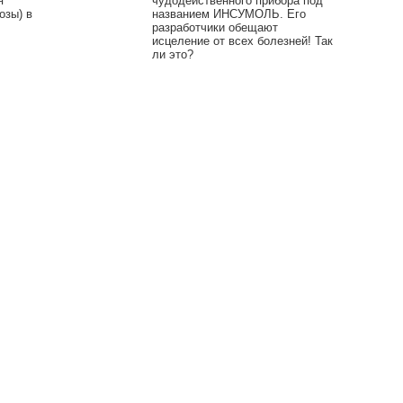
я
чудодейственного прибора под
озы) в
названием ИНСУМОЛЬ. Его
разработчики обещают
исцеление от всех болезней! Так
ли это?