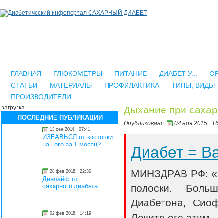
ГЛАВНАЯ
ГЛЮКОМЕТРЫ
ПИТАНИЕ
ДИАБЕТ У...
О
СТАТЬИ
МАТЕРИАЛЫ
ПРОФИЛАКТИКА
ТИПЫ, ВИДЫ
ПРОИЗВОДИТЕЛИ
загрузка...
Дыхание при сахар
ПОСЛЕДНИЕ ПУБЛИКАЦИИ
Опубликовано:
04 ноя 2015,
16
13 сен 2019,
07:41
ИЗБАВЬСЯ от косточки
на ноге за 1 месяц?
Диабет = 
МИНЗДРАВ РФ: «В
28 фев 2018,
22:30
Диалайф от
полоски. Боль
сахарного диабета
Диабетона, Сио
02 фев 2018,
14:19
Лечите его этим..