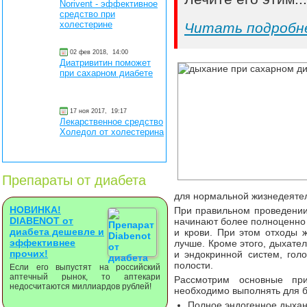
Norivent - эффективное
средство при
холестерине
Читать подробн
02 фев 2018,
14:00
Диатривитин поможет
при сахарном диабете
17 ноя 2017,
19:17
Лекарственное средство
Холедол от холестерина
Препараты от диабета
для нормальной жизнедеятел
НОВИНКА!
При правильном проведении
DIABENOT от
начинают более полноценно
диабета дешевле и
и крови. При этом отходы ж
эффективнее
лучше. Кроме этого, дыхате
прочих!
и эндокринной систем, гол
полости.
Если его выпустят на российский
аптечный рынок, то аптекари
Рассмотрим основные пр
недосчитаются миллиардов рублей!
необходимо выполнять для 
Полное эндогенное дыхан