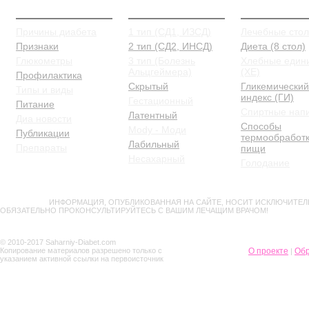
О Диабете
Типы и виды
Питание
Причины диабета
1 тип (СД1, ИЗСД)
Лечебные сто
Признаки
2 тип (СД2, ИНСД)
Диета (8 стол)
Глюкометры
3 тип (Болезнь
Хлебные един
Альцгеймера)
(ХЕ)
Профилактика
Скрытый
Гликемический
Типы и виды
индекс (ГИ)
Гестационный
Питание
Спиртные нап
Латентный
Диа новости
Способы
Mody - Моди
Публикации
термообработ
Лабильный
Препараты
пищи
Несахарный
Голодание
ВНИМАНИЕ!
ИНФОРМАЦИЯ, ОПУБЛИКОВАННАЯ НА САЙТЕ, НОСИТ ИСКЛЮЧИТЕЛ
ОБЯЗАТЕЛЬНО ПРОКОНСУЛЬТИРУЙТЕСЬ С ВАШИМ ЛЕЧАЩИМ ВРАЧОМ!
© 2010-2017 Saharniy-Diabet.com
Копирование материалов разрешено только с
О проекте
Обр
|
указанием активной ссылки на первоисточник