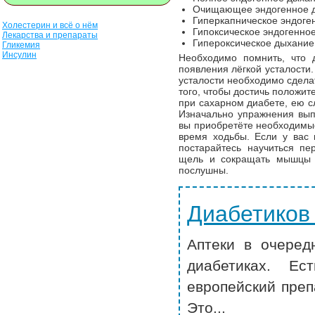
Очищающее эндогенное 
Гиперкапническое эндоге
Холестерин и всё о нём
Гипоксическое эндогенно
Лекарства и препараты
Гипероксическое дыхание
Гликемия
Инсулин
Необходимо помнить, что 
появления лёгкой усталости
усталости необходимо сдела
того, чтобы достичь положи
при сахарном диабете, ею с
Изначально упражнения выпо
вы приобретёте необходимые
время ходьбы. Если у вас
постарайтесь научиться пе
щель и сокращать мышцы 
послушны.
Диабетиков
Аптеки в очеред
диабетиках. Ес
европейский преп
Это...