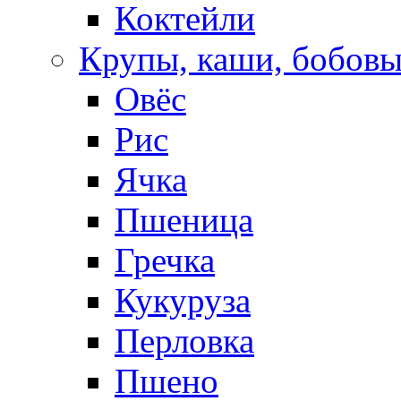
Коктейли
Крупы, каши, бобов
Овёс
Рис
Ячка
Пшеница
Гречка
Кукуруза
Перловка
Пшено