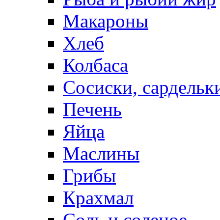
Макароны
Хлеб
Колбаса
Сосиски, сардельк
Печень
Яйца
Маслины
Грибы
Крахмал
Соль и соленое