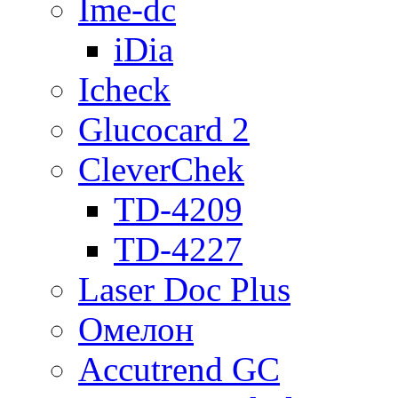
Ime-dc
iDia
Icheck
Glucocard 2
CleverChek
TD-4209
TD-4227
Laser Doc Plus
Омелон
Accutrend GC