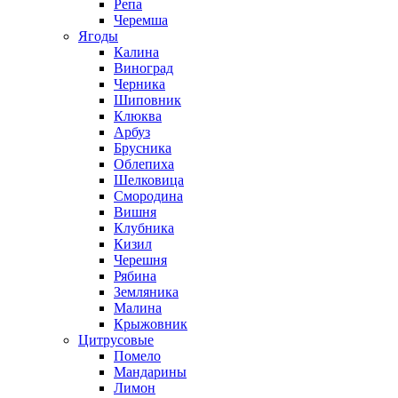
Репа
Черемша
Ягоды
Калина
Виноград
Черника
Шиповник
Клюква
Арбуз
Брусника
Облепиха
Шелковица
Смородина
Вишня
Клубника
Кизил
Черешня
Рябина
Земляника
Малина
Крыжовник
Цитрусовые
Помело
Мандарины
Лимон