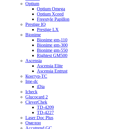
Optium
Optium Omega
Optium Xceed
Freestyle Papillon
Prestige IQ
Prestige LX
Bionime
Bionime gm-110
Bionime gm-300
Bionime gm-550
Rightest GM500
Ascensia
Ascensia Elite
Ascensia Entrust
Контур-ТС
Ime-dc
iDia
Icheck
Glucocard 2
CleverChek
TD-4209
TD-4227
Laser Doc Plus
Омелон
Accutrend GC