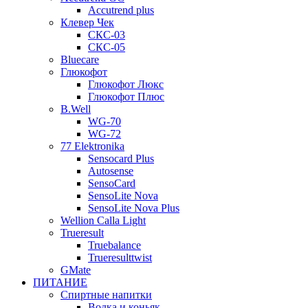
Accutrend plus
Клевер Чек
СКС-03
СКС-05
Bluecare
Глюкофот
Глюкофот Люкс
Глюкофот Плюс
B.Well
WG-70
WG-72
77 Elektronika
Sensocard Plus
Autosense
SensoCard
SensoLite Nova
SensoLite Nova Plus
Wellion Calla Light
Trueresult
Truebalance
Trueresulttwist
GMate
ПИТАНИЕ
Спиртные напитки
Водка и коньяк