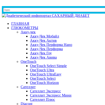
ГЛАВНАЯ
ГЛЮКОМЕТРЫ
Акку-чек
Акку-Чек Мобайл
Акку-Чек Актив
Акку-Чек Перформа Нано
Акку-Чек Перформа
Акку-Чек Гоу
Акку-Чек Авива
OneTouch
OneTouch Select Simple
OneTouch Ultra
OneTouch UltraEasy
OneTouch Select
OneTouch Horizon
Сателлит
Сателлит Экспресс
Сателлит Экспресс Мини
Сателлит Плюс
Diacont