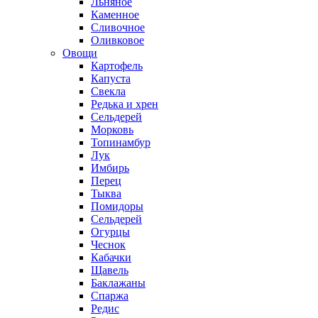
Льняное
Каменное
Сливочное
Оливковое
Овощи
Картофель
Капуста
Свекла
Редька и хрен
Сельдерей
Морковь
Топинамбур
Лук
Имбирь
Перец
Тыква
Помидоры
Сельдерей
Огурцы
Чеснок
Кабачки
Щавель
Баклажаны
Спаржа
Редис