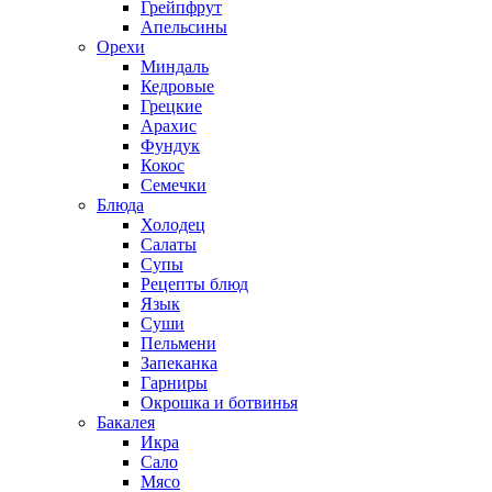
Грейпфрут
Апельсины
Орехи
Миндаль
Кедровые
Грецкие
Арахис
Фундук
Кокос
Семечки
Блюда
Холодец
Салаты
Супы
Рецепты блюд
Язык
Суши
Пельмени
Запеканка
Гарниры
Окрошка и ботвинья
Бакалея
Икра
Сало
Мясо