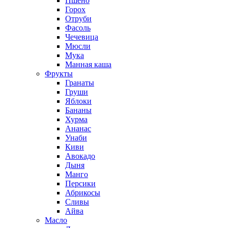
Пшено
Горох
Отруби
Фасоль
Чечевица
Мюсли
Мука
Манная каша
Фрукты
Гранаты
Груши
Яблоки
Бананы
Хурма
Ананас
Унаби
Киви
Авокадо
Дыня
Манго
Персики
Абрикосы
Сливы
Айва
Масло