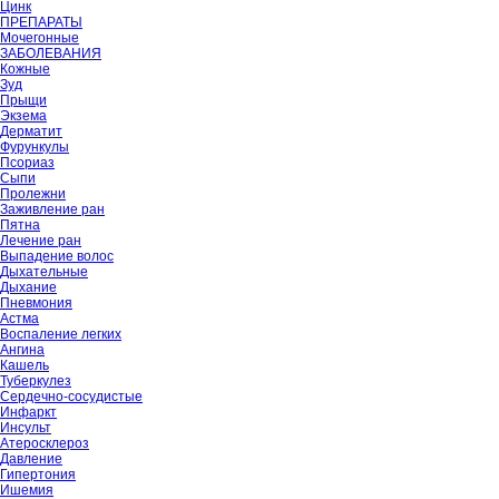
Цинк
ПРЕПАРАТЫ
Мочегонные
ЗАБОЛЕВАНИЯ
Кожные
Зуд
Прыщи
Экзема
Дерматит
Фурункулы
Псориаз
Сыпи
Пролежни
Заживление ран
Пятна
Лечение ран
Выпадение волос
Дыхательные
Дыхание
Пневмония
Астма
Воспаление легких
Ангина
Кашель
Туберкулез
Сердечно-сосудистые
Инфаркт
Инсульт
Атеросклероз
Давление
Гипертония
Ишемия