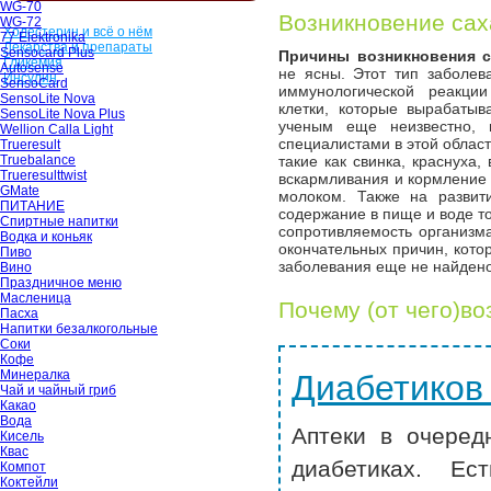
WG-70
Возникновение сах
WG-72
Холестерин и всё о нём
77 Elektronika
Лекарства и препараты
Sensocard Plus
Причины возникновения с
Гликемия
Autosense
не ясны. Этот тип заболева
Инсулин
SensoCard
иммунологической реакци
SensoLite Nova
клетки, которые вырабатыв
SensoLite Nova Plus
ученым еще неизвестно, 
Wellion Calla Light
специалистами в этой област
Trueresult
Truebalance
такие как свинка, краснуха, 
Trueresulttwist
вскармливания и кормление 
GMate
молоком. Также на развит
ПИТАНИЕ
содержание в пище и воде то
Спиртные напитки
сопротивляемость организм
Водка и коньяк
окончательных причин, кото
Пиво
заболевания еще не найдено
Вино
Праздничное меню
Масленица
Почему (от чего)в
Пасха
Напитки безалкогольные
Соки
Кофе
Минералка
Диабетиков
Чай и чайный гриб
Какао
Вода
Аптеки в очеред
Кисель
Квас
диабетиках. Ес
Компот
Коктейли