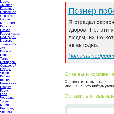
Масло
Льняное
Познер поб
Каменное
Сливочное
Оливковое
Овощи
Я страдал сахар
Картофель
Капуста
здоров. Но, эти
Свекла
Редька и хрен
людям, их не хот
Сельдерей
Морковь
не выгодно...
Топинамбур
Лук
Имбирь
Читать подробн
Перец
Тыква
Помидоры
Сельдерей
Огурцы
Чеснок
Отзывы и коммент
Кабачки
Щавель
Отзывов и комментариев п
Баклажаны
мнение или что-нибудь уточн
Спаржа
Редис
Репа
Оставить отзыв ил
Черемша
Ягоды
Калина
Виноград
Черника