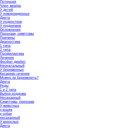
Потенция
Член, виагра
У детей
У новорожденных
Диета
У подростков
У грудничков
Осложнения
Признаки, симптомы
Причины
Диагностика
1 типа
2 типа
Профилактика
Лечение
Фосфат-диабет
Неонатальный
У беременных
Кесарево сечение
Можно ли беременеть?
Диета
Роды
1 и 2 типа
Выбор роддома
Несахарный
Симптомы, признаки
У животных
у кошек
у собак
несахарный
У взрослых
Диета