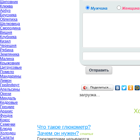
Шиповник
Клюква
Мужчина
Женщина
Арбуз
Брусника
Облепиха
Шелковица
Смородина
Вишня
Клубника
Кизил
Черешня
Рябина
Земляника
Малина
Крыжовник
Цитрусовые
Помело
Мандарины
Лимон
Грейпфрут
Поделиться…
Апельсины
Орехи
загрузка...
Миндаль
Кедровые
Грецкие
Хо
Арахис
Фундук
Кокос
Семечки
Что такое глюкометр?
Блюда
Зачем он нужен?
Холодец
статья
Салаты
Глюкометрами называются