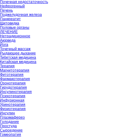
Почечная недостаточность
Нефрогенный
Печень
Поджелудочная железа
Панкреатит
Щитовидка
Половые органы
ЛЕЧЕНИЕ
Нетрадиционное
Аюрведа
Йога
Точечный массаж
Рыдающее дыхание
Тибетская медицина
Китайская медицина
Терапия
Магнитотерапия
Фитотерапия
Фармакотерапия
Озонотерапия
Гирудотерапия
Инсулинотерапия
Психотерапия
Инфузионная
Уринотерапия
Физиотерапия
Инсулин
Плазмаферез
Голодание
Простуда
Сыроедение
Гомеопатия