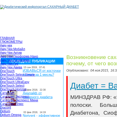
ГЛАВНАЯ
ГЛЮКОМЕТРЫ
Акку-чек
Акку-Чек Мобайл
Акку-Чек Актив
загрузка...
Возникновение сах
Акку-Чек Перформа Нано
Акку-Чек Перформа
ПОСЛЕДНИЕ ПУБЛИКАЦИИ
почему, от чего во
Акку-Чек Гоу
Акку-Чек Авива
13 сен 2019,
07:41
ИЗБАВЬСЯ от косточки
Опубликовано:
04 ноя 2015,
16:3
OneTouch
на ноге за 1 месяц?
OneTouch Select Simple
OneTouch Ultra
OneTouch UltraEasy
Диабет = 
OneTouch Select
OneTouch Horizon
28 фев 2018,
22:30
Сателлит
Диалайф от
МИНЗДРАВ РФ: «В
Сателлит Экспресс
сахарного диабета
Сателлит Экспресс Мини
полоски. Боль
Сателлит Плюс
Diacont
Optium
Диабетона, Сио
02 фев 2018,
14:19
Optium Omega
Norivent - эффективное