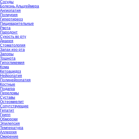
Сосуды
Болезнь Альцгеймера
Ангиопатия
Полиурия
Гипертиреоз
Пищеварительные
Рвота
Пародонт
Сухость во рту
Диарея
Стоматология
Запах изо рта
Запоры
Тошнота
Гипогликемия
Кома
Кетоацидоз
Нейропатия
Полинейропатия
Костные
Подагра
Переломы
Суставы
Остеомиелит
Сопутствующие
Гепатит
Грипп
Обмороки
Эпилепсия
Температура
Аллергия
Ожирение