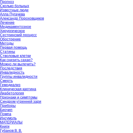
Прогноз
Сколько больных
Известные люди
Алла Пугачева
Александр Пороховщиков
Лечение
Медикаментозное
Хирургическое
Сестринский процесс
Обострение
Методы
Первая помощь
Статины
Стволовые клетки
Как снизить сахар?
Можно ли вылечить?
Последствия
Инвалидность
Группы инвалидности
Смерть
Гемодиализ
Клиническая картина
Диабетология
Признаки и симптомы
Синдром утренней зари
Приборы
Биочип
Помпа
Инсумоль
МАТЕРИАЛЫ
Книги
Губанов В. В.