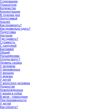
Содержание
Показатели
Количество
Концентрация
В течении дня
Допустимый
Анализ
Как проверить?
Как правильно сдать?
Подготовка
Натощак
Где сдавать?
Стоимость
С нагрузкой
Биохимия
Общий
Расшифровка
Откуда берут?
Уровень сахара
У человека
У беременных
У женщин
У мужчин
У детей
У взрослого человека
Подростки
Новорожденные
У кошек и собак
В моче - глюкозурия
При беременности
У детей
Как снизить?