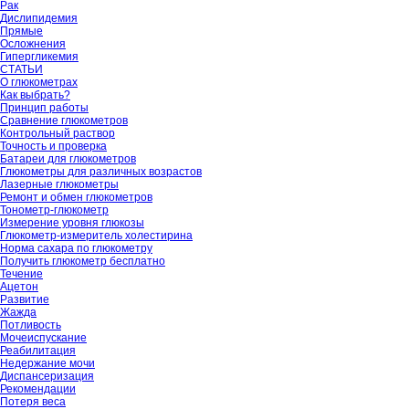
Рак
Дислипидемия
Прямые
Осложнения
Гипергликемия
СТАТЬИ
О глюкометрах
Как выбрать?
Принцип работы
Сравнение глюкометров
Контрольный раствор
Точность и проверка
Батареи для глюкометров
Глюкометры для различных возрастов
Лазерные глюкометры
Ремонт и обмен глюкометров
Тонометр-глюкометр
Измерение уровня глюкозы
Глюкометр-измеритель холестирина
Норма сахара по глюкометру
Получить глюкометр бесплатно
Течение
Ацетон
Развитие
Жажда
Потливость
Мочеиспускание
Реабилитация
Недержание мочи
Диспансеризация
Рекомендации
Потеря веса