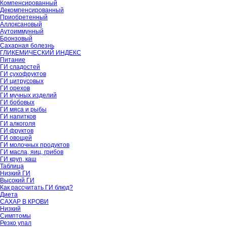
Компенсированный
Декомпенсированный
Приобретенный
Аллоксановый
Аутоиммунный
Бронзовый
Сахарная болезнь
ГЛИКЕМИЧЕСКИЙ ИНДЕКС
Питание
ГИ сладостей
ГИ сухофруктов
ГИ цитрусовых
ГИ орехов
ГИ мучных изделий
ГИ бобовых
ГИ мяса и рыбы
ГИ напитков
ГИ алкоголя
ГИ фруктов
ГИ овощей
ГИ молочных продуктов
ГИ масла, яиц, грибов
ГИ круп, каш
Таблица
Низкий ГИ
Высокий ГИ
Как рассчитать ГИ блюд?
Диета
САХАР В КРОВИ
Низкий
Симптомы
Резко упал