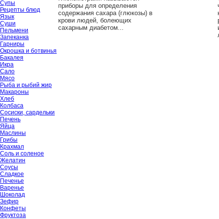
Супы
приборы для определения
Рецепты блюд
содержания сахара (глюкозы) в
Язык
крови людей, болеющих
Суши
сахарным диабетом...
Пельмени
Запеканка
Гарниры
Окрошка и ботвинья
Бакалея
Икра
Сало
Мясо
Рыба и рыбий жир
Макароны
Хлеб
Колбаса
Сосиски, сардельки
Печень
Яйца
Маслины
Грибы
Крахмал
Соль и соленое
Желатин
Соусы
Сладкое
Печенье
Варенье
Шоколад
Зефир
Конфеты
Фруктоза