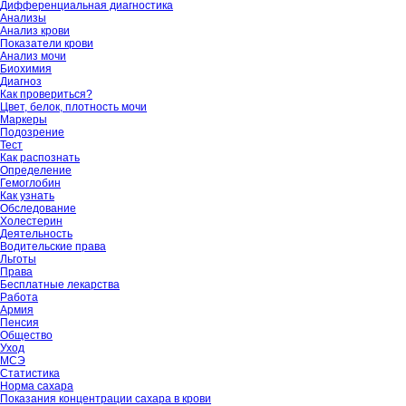
Дифференциальная диагностика
Анализы
Анализ крови
Показатели крови
Анализ мочи
Биохимия
Диагноз
Как провериться?
Цвет, белок, плотность мочи
Маркеры
Подозрение
Тест
Как распознать
Определение
Гемоглобин
Как узнать
Обследование
Холестерин
Деятельность
Водительские права
Льготы
Права
Бесплатные лекарства
Работа
Армия
Пенсия
Общество
Уход
МСЭ
Статистика
Норма сахара
Показания концентрации сахара в крови