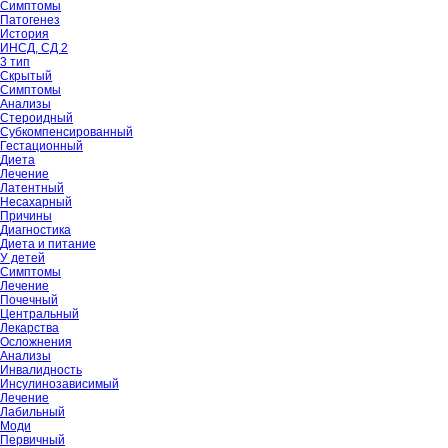
Симптомы
Патогенез
История
ИНСД, СД 2
3 тип
Скрытый
Симптомы
Анализы
Стероидный
Субкомпенсированный
Гестационный
Диета
Лечение
Латентный
Несахарный
Причины
Диагностика
Диета и питание
У детей
Симптомы
Лечение
Почечный
Центральный
Лекарства
Осложнения
Анализы
Инвалидность
Инсулинозависимый
Лечение
Лабильный
Моди
Первичный