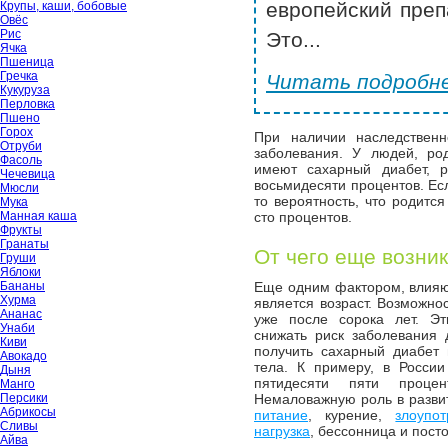
европейский преп
Крупы, каши, бобовые
Овёс
Рис
Это...
Ячка
Пшеница
Гречка
Читать подробне
Кукуруза
Перловка
Пшено
Горох
При наличии наследственн
Отруби
заболевания. У людей, ро
Фасоль
имеют сахарный диабет, р
Чечевица
восьмидесяти процентов. Ес
Мюсли
то вероятность, что родитс
Мука
Манная каша
сто процентов.
Фрукты
Гранаты
От чего еще возни
Груши
Яблоки
Бананы
Еще одним фактором, влияю
Хурма
является возраст. Возможно
Ананас
уже после сорока лет. Эт
Унаби
снижать риск заболевания
Киви
получить сахарный диабет
Авокадо
тела. К примеру, в Росси
Дыня
пятидесяти пяти проце
Манго
Персики
Немаловажную роль в разви
Абрикосы
питание
, курение,
злоупо
Сливы
нагрузка
, бессонница и пост
Айва