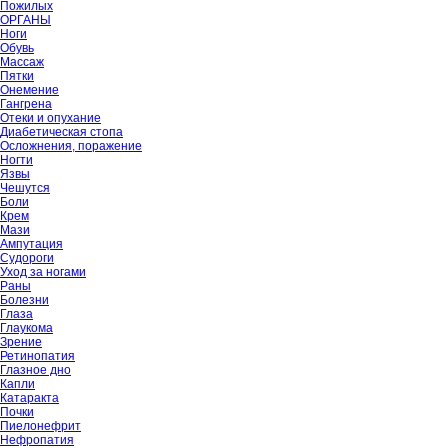
Пожилых
ОРГАНЫ
Ноги
Обувь
Массаж
Пятки
Онемение
Гангрена
Отеки и опухание
Диабетическая стопа
Осложнения, поражение
Ногти
Язвы
Чешутся
Боли
Крем
Мази
Ампутация
Судороги
Уход за ногами
Раны
Болезни
Глаза
Глаукома
Зрение
Ретинопатия
Глазное дно
Капли
Катаракта
Почки
Пиелонефрит
Нефропатия