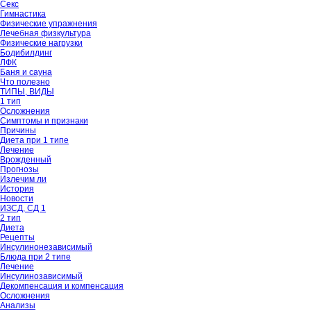
Секс
Гимнастика
Физические упражнения
Лечебная физкультура
Физические нагрузки
Бодибилдинг
ЛФК
Баня и сауна
Что полезно
ТИПЫ, ВИДЫ
1 тип
Осложнения
Симптомы и признаки
Причины
Диета при 1 типе
Лечение
Врожденный
Прогнозы
Излечим ли
История
Новости
ИЗСД, СД 1
2 тип
Диета
Рецепты
Инсулинонезависимый
Блюда при 2 типе
Лечение
Инсулинозависимый
Декомпенсация и компенсация
Осложнения
Анализы