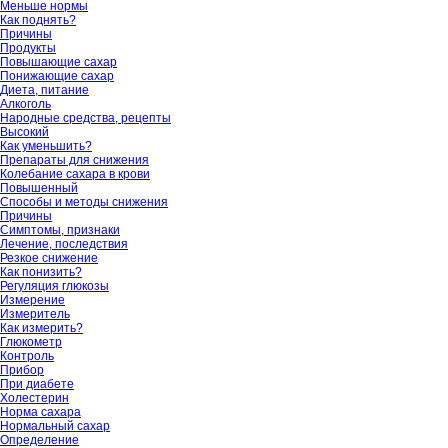
Меньше нормы
Как поднять?
Причины
Продукты
Повышающие сахар
Понижающие сахар
Диета, питание
Алкоголь
Народные средства, рецепты
Высокий
Как уменьшить?
Препараты для снижения
Колебание сахара в крови
Повышенный
Способы и методы снижения
Причины
Симптомы, признаки
Лечение, последствия
Резкое снижение
Как понизить?
Регуляция глюкозы
Измерение
Измеритель
Как измерить?
Глюкометр
Контроль
Прибор
При диабете
Холестерин
Норма сахара
Нормальный сахар
Определение