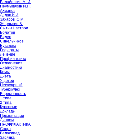
Балаболкин М. И.
Неумывакин И.П.
Ахманов
Дедов И И
Захаров Ю.М.
Жерлыгин Б.
Сытин Настрои
Болотов
Видео
Синельников
Бутакова
Рефераты
Лечение
Профилактика
Осложнения
Диагностика
Комы
Диета
У детей
Несахарный
Туберкулёз
Беременность
1 типа
2 типа
Курсовые
Доклады
Презентации
Диплом
ПРОФИЛАКТИКА
Спорт
Велосипед
Зарядка