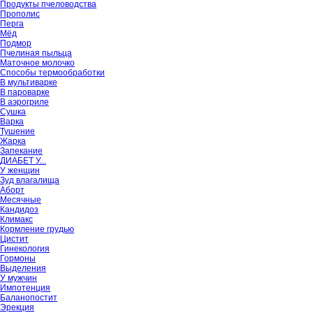
Продукты пчеловодства
Прополис
Перга
Мёд
Подмор
Пчелиная пыльца
Маточное молочко
Способы термообработки
В мультиварке
В пароварке
В аэрогриле
Сушка
Варка
Тушение
Жарка
Запекание
ДИАБЕТ У...
У женщин
Зуд влагалища
Аборт
Месячные
Кандидоз
Климакс
Кормление грудью
Цистит
Гинекология
Гормоны
Выделения
У мужчин
Импотенция
Баланопостит
Эрекция