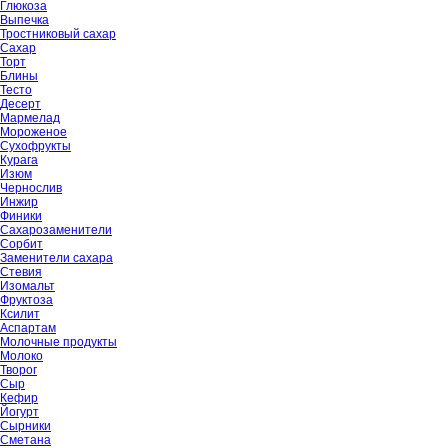
Глюкоза
Выпечка
Тростниковый сахар
Сахар
Торт
Блины
Тесто
Десерт
Мармелад
Мороженое
Сухофрукты
Курага
Изюм
Чернослив
Инжир
Финики
Сахарозаменители
Сорбит
Заменители сахара
Стевия
Изомальт
Фруктоза
Ксилит
Аспартам
Молочные продукты
Молоко
Творог
Сыр
Кефир
Йогурт
Сырники
Сметана