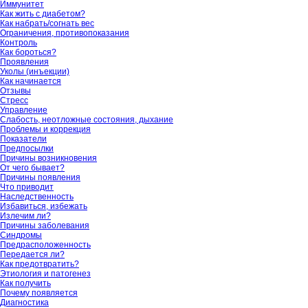
Иммунитет
Как жить с диабетом?
Как набрать/согнать вес
Ограничения, противопоказания
Контроль
Как бороться?
Проявления
Уколы (инъекции)
Как начинается
Отзывы
Стресс
Управление
Слабость, неотложные состояния, дыхание
Проблемы и коррекция
Показатели
Предпосылки
Причины возникновения
От чего бывает?
Причины появления
Что приводит
Наследственность
Избавиться, избежать
Излечим ли?
Причины заболевания
Синдромы
Предрасположенность
Передается ли?
Как предотвратить?
Этиология и патогенез
Как получить
Почему появляется
Диагностика