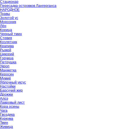
Стационар
Пересадка островков Лангерганса
НАРОДНОЕ
Травы
Золотой ус
Морозник
Лён
Корица
Черный тмин
Стевия
Козлятник
Крапива
Рыжей
Цикорий
Горчица
Петрушка
Укроп
Манжетка
Керосин
Мумиё
Яблочный уксус
Настойки
Барсучий жир
Дрожжи
Алоэ
Лавровый лист
Кора осины
Чага
Гвоздика
Куркума
Тмин
Живица