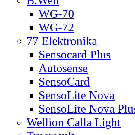
B.Well
WG-70
WG-72
77 Elektronika
Sensocard Plus
Autosense
SensoCard
SensoLite Nova
SensoLite Nova Plu
Wellion Calla Light