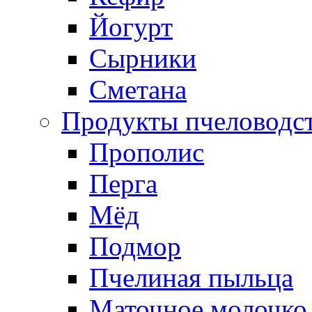
Йогурт
Сырники
Сметана
Продукты пчеловодс
Прополис
Перга
Мёд
Подмор
Пчелиная пыльца
Маточное молочко