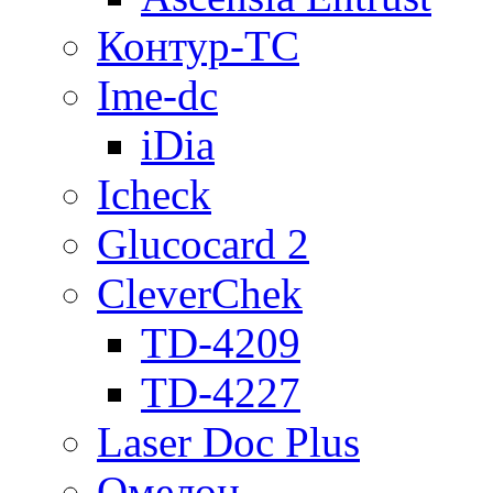
Контур-ТС
Ime-dc
iDia
Icheck
Glucocard 2
CleverChek
TD-4209
TD-4227
Laser Doc Plus
Омелон