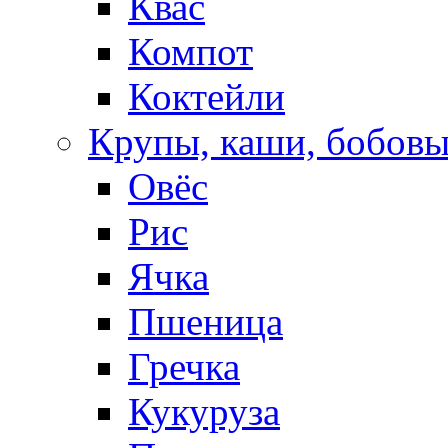
Квас
Компот
Коктейли
Крупы, каши, бобов
Овёс
Рис
Ячка
Пшеница
Гречка
Кукуруза