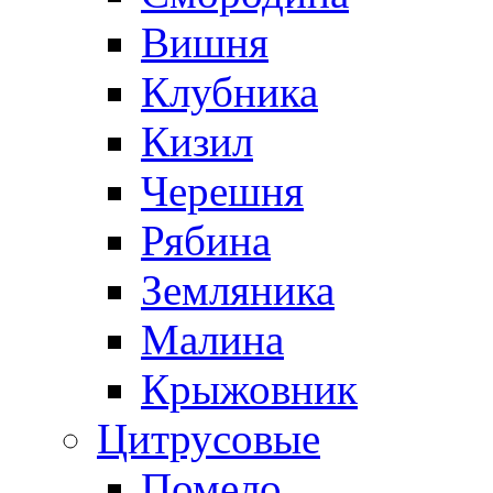
Вишня
Клубника
Кизил
Черешня
Рябина
Земляника
Малина
Крыжовник
Цитрусовые
Помело