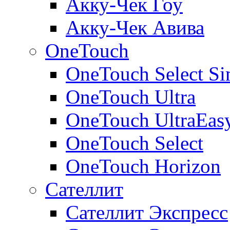
Акку-Чек Гоу
Акку-Чек Авива
OneTouch
OneTouch Select Si
OneTouch Ultra
OneTouch UltraEas
OneTouch Select
OneTouch Horizon
Сателлит
Сателлит Экспресс