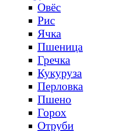
Овёс
Рис
Ячка
Пшеница
Гречка
Кукуруза
Перловка
Пшено
Горох
Отруби