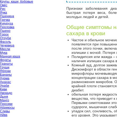
Крупы, каши, бобовые
Овёс
Признаки заболевания диа
Рис
быстрая потеря веса, бол
Ячка
Пшеница
молодых людей и детей.
Гречка
Кукуруза
Общие симптомы н
Перловка
Пшено
сахара в крови
Горох
Отруби
Частое и обильное мочеис
Фасоль
появляется при повышении
Чечевица
после этого почки, вклю
Мюсли
излишки с мочой. Потеря 
Мука
Манная каша
Полидипсия или жажда – 
Фрукты
наличия излишек сахара в
Гранаты
Кожный зуд, долгое зажив
Груши
Дискомфорт в области ге
Яблоки
микрофлоры мочевыводящи
Бананы
концентрации сахара в мо
Хурма
размножения микробов. О
Ананас
Унаби
крайней плоти становятс
Киви
диабет.
Авокадо
обильная потеря жидкост
Дыня
вещества, что приводит к
Манго
Первыми симптомами это
Персики
судороги, мышечная слабо
Абрикосы
упадок сил, сонливость, 
Сливы
Айва
его уровня. Это указывает