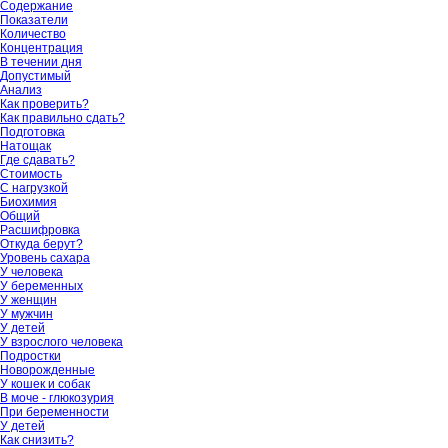
Содержание
Показатели
Количество
Концентрация
В течении дня
Допустимый
Анализ
Как проверить?
Как правильно сдать?
Подготовка
Натощак
Где сдавать?
Стоимость
С нагрузкой
Биохимия
Общий
Расшифровка
Откуда берут?
Уровень сахара
У человека
У беременных
У женщин
У мужчин
У детей
У взрослого человека
Подростки
Новорожденные
У кошек и собак
В моче - глюкозурия
При беременности
У детей
Как снизить?