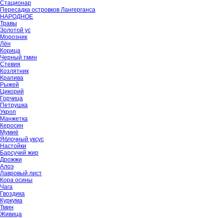
Стационар
Пересадка островков Лангерганса
НАРОДНОЕ
Травы
Золотой ус
Морозник
Лён
Корица
Черный тмин
Стевия
Козлятник
Крапива
Рыжей
Цикорий
Горчица
Петрушка
Укроп
Манжетка
Керосин
Мумиё
Яблочный уксус
Настойки
Барсучий жир
Дрожжи
Алоэ
Лавровый лист
Кора осины
Чага
Гвоздика
Куркума
Тмин
Живица