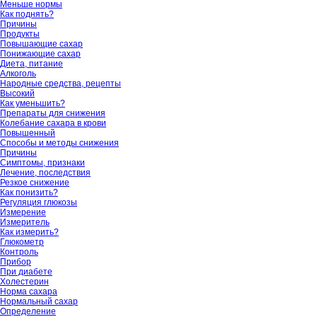
Меньше нормы
Как поднять?
Причины
Продукты
Повышающие сахар
Понижающие сахар
Диета, питание
Алкоголь
Народные средства, рецепты
Высокий
Как уменьшить?
Препараты для снижения
Колебание сахара в крови
Повышенный
Способы и методы снижения
Причины
Симптомы, признаки
Лечение, последствия
Резкое снижение
Как понизить?
Регуляция глюкозы
Измерение
Измеритель
Как измерить?
Глюкометр
Контроль
Прибор
При диабете
Холестерин
Норма сахара
Нормальный сахар
Определение