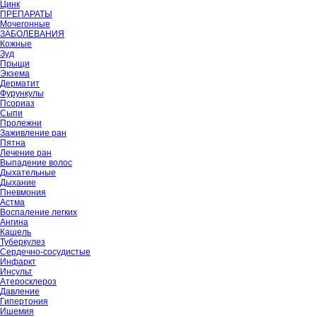
Цинк
ПРЕПАРАТЫ
Мочегонные
ЗАБОЛЕВАНИЯ
Кожные
Зуд
Прыщи
Экзема
Дерматит
Фурункулы
Псориаз
Сыпи
Пролежни
Заживление ран
Пятна
Лечение ран
Выпадение волос
Дыхательные
Дыхание
Пневмония
Астма
Воспаление легких
Ангина
Кашель
Туберкулез
Сердечно-сосудистые
Инфаркт
Инсульт
Атеросклероз
Давление
Гипертония
Ишемия