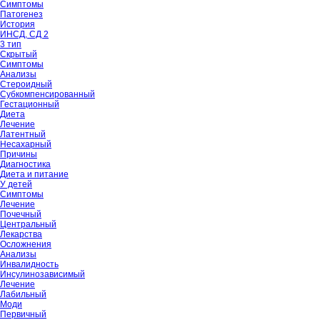
Симптомы
Патогенез
История
ИНСД, СД 2
3 тип
Скрытый
Симптомы
Анализы
Стероидный
Субкомпенсированный
Гестационный
Диета
Лечение
Латентный
Несахарный
Причины
Диагностика
Диета и питание
У детей
Симптомы
Лечение
Почечный
Центральный
Лекарства
Осложнения
Анализы
Инвалидность
Инсулинозависимый
Лечение
Лабильный
Моди
Первичный