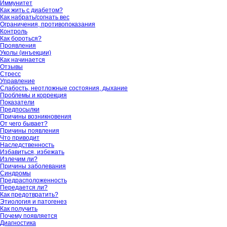
Иммунитет
Как жить с диабетом?
Как набрать/согнать вес
Ограничения, противопоказания
Контроль
Как бороться?
Проявления
Уколы (инъекции)
Как начинается
Отзывы
Стресс
Управление
Слабость, неотложные состояния, дыхание
Проблемы и коррекция
Показатели
Предпосылки
Причины возникновения
От чего бывает?
Причины появления
Что приводит
Наследственность
Избавиться, избежать
Излечим ли?
Причины заболевания
Синдромы
Предрасположенность
Передается ли?
Как предотвратить?
Этиология и патогенез
Как получить
Почему появляется
Диагностика