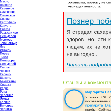
Масло
организма, поэтому не сп
Льняное
жизнедеятельности.
Каменное
Сливочное
Оливковое
Познер поб
Овощи
Картофель
Капуста
Свекла
Я страдал сахар
Редька и хрен
Сельдерей
здоров. Но, эти
Морковь
Топинамбур
людям, их не хот
Лук
Имбирь
не выгодно...
Перец
Тыква
Помидоры
Читать подробн
Сельдерей
Огурцы
Чеснок
Кабачки
Щавель
Баклажаны
Отзывы и коммент
Спаржа
Редис
Репа
Маргарита Па
Черемша
У меня СД 2 
Ягоды
посоветовала с
Калина
препарата Dia
Виноград
Черника
приём. Соблюд