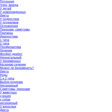
Потенция
Член, виагра
У детей
У новорожденных
Диета
У подростков
У грудничков
Осложнения
Признаки, симптомы
Причины
Диагностика
1 типа
2 типа
Профилактика
Лечение
Фосфат-диабет
Неонатальный
У беременных
Кесарево сечение
Можно ли беременеть?
Диета
Роды
1 и 2 типа
Выбор роддома
Несахарный
Симптомы, признаки
У животных
у кошек
у собак
несахарный
У взрослых
Диета