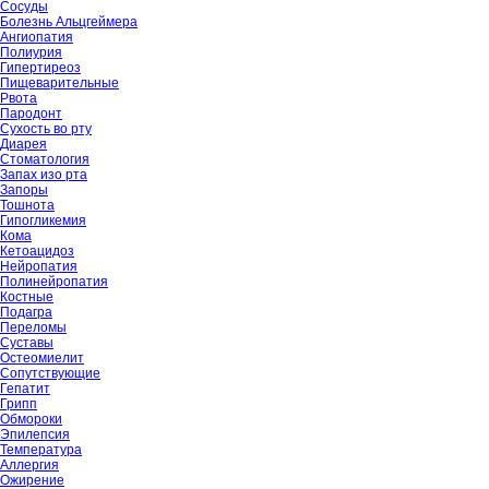
Сосуды
Болезнь Альцгеймера
Ангиопатия
Полиурия
Гипертиреоз
Пищеварительные
Рвота
Пародонт
Сухость во рту
Диарея
Стоматология
Запах изо рта
Запоры
Тошнота
Гипогликемия
Кома
Кетоацидоз
Нейропатия
Полинейропатия
Костные
Подагра
Переломы
Суставы
Остеомиелит
Сопутствующие
Гепатит
Грипп
Обмороки
Эпилепсия
Температура
Аллергия
Ожирение