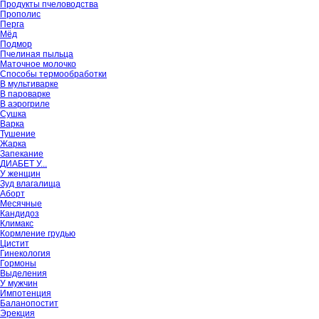
Продукты пчеловодства
Прополис
Перга
Мёд
Подмор
Пчелиная пыльца
Маточное молочко
Способы термообработки
В мультиварке
В пароварке
В аэрогриле
Сушка
Варка
Тушение
Жарка
Запекание
ДИАБЕТ У...
У женщин
Зуд влагалища
Аборт
Месячные
Кандидоз
Климакс
Кормление грудью
Цистит
Гинекология
Гормоны
Выделения
У мужчин
Импотенция
Баланопостит
Эрекция