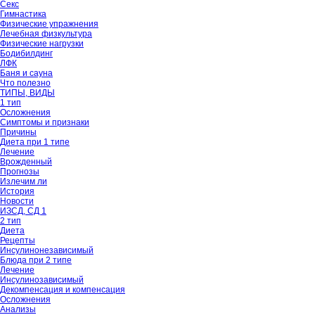
Секс
Гимнастика
Физические упражнения
Лечебная физкультура
Физические нагрузки
Бодибилдинг
ЛФК
Баня и сауна
Что полезно
ТИПЫ, ВИДЫ
1 тип
Осложнения
Симптомы и признаки
Причины
Диета при 1 типе
Лечение
Врожденный
Прогнозы
Излечим ли
История
Новости
ИЗСД, СД 1
2 тип
Диета
Рецепты
Инсулинонезависимый
Блюда при 2 типе
Лечение
Инсулинозависимый
Декомпенсация и компенсация
Осложнения
Анализы