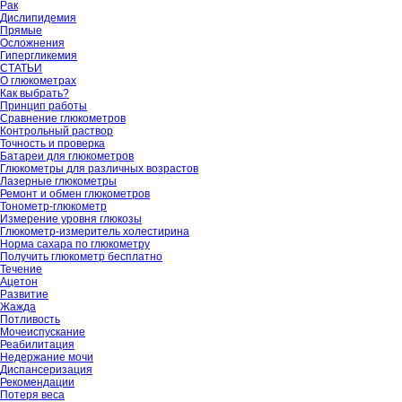
Рак
Дислипидемия
Прямые
Осложнения
Гипергликемия
СТАТЬИ
О глюкометрах
Как выбрать?
Принцип работы
Сравнение глюкометров
Контрольный раствор
Точность и проверка
Батареи для глюкометров
Глюкометры для различных возрастов
Лазерные глюкометры
Ремонт и обмен глюкометров
Тонометр-глюкометр
Измерение уровня глюкозы
Глюкометр-измеритель холестирина
Норма сахара по глюкометру
Получить глюкометр бесплатно
Течение
Ацетон
Развитие
Жажда
Потливость
Мочеиспускание
Реабилитация
Недержание мочи
Диспансеризация
Рекомендации
Потеря веса