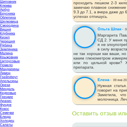
Шиповник
проходить пешком 2-3 кило
Клюква
замечаю плавное снижение 
Арбуз
9.3 до 7.1, а вчера даже до
Брусника
успехах отпишусь.
Облепиха
Шелковица
Смородина
Ольга Шпак
Вишня
-
0
Клубника
Маргарита Пав
Кизил
СД 2. У меня п
Черешня
я не злоупотре
Рябина
в силу возраст
Земляника
Малина
не так хороши как ваши, но
Крыжовник
каким глюкометром измеряе
Цитрусовые
или по цельной крови? Х
Помело
препарата.
Мандарины
Лимон
Грейпфрут
Елена
-
09 янв 20
Апельсины
Орехи
Нужная статья
Миндаль
говорит на при
Кедровые
Заметила, что
Грецкие
молочница. Леч
Арахис
Фундук
Кокос
Оставить отзыв ил
Семечки
Блюда
Холодец
Салаты