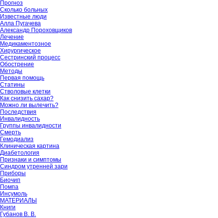
Прогноз
Сколько больных
Известные люди
Алла Пугачева
Александр Пороховщиков
Лечение
Медикаментозное
Хирургическое
Сестринский процесс
Обострение
Методы
Первая помощь
Статины
Стволовые клетки
Как снизить сахар?
Можно ли вылечить?
Последствия
Инвалидность
Группы инвалидности
Смерть
Гемодиализ
Клиническая картина
Диабетология
Признаки и симптомы
Синдром утренней зари
Приборы
Биочип
Помпа
Инсумоль
МАТЕРИАЛЫ
Книги
Губанов В. В.