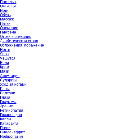
Пожилых
ОРГАНЫ
Ноги
Обувь
Массаж
Пятки
Онемение
Гангрена
Отеки и опухание
Диабетическая стопа
Осложнения, поражение
Ногти
Язвы
Чешутся
Боли
Крем
Мази
Ампутация
Судороги
Уход за ногами
Раны
Болезни
Глаза
Глаукома
Зрение
Ретинопатия
Глазное дно
Капли
Катаракта
Почки
Пиелонефрит
Нефропатия