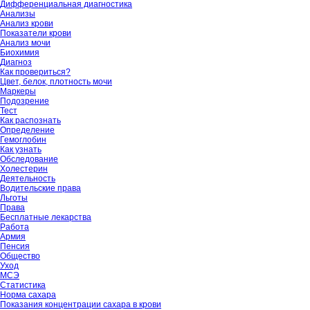
Дифференциальная диагностика
Анализы
Анализ крови
Показатели крови
Анализ мочи
Биохимия
Диагноз
Как провериться?
Цвет, белок, плотность мочи
Маркеры
Подозрение
Тест
Как распознать
Определение
Гемоглобин
Как узнать
Обследование
Холестерин
Деятельность
Водительские права
Льготы
Права
Бесплатные лекарства
Работа
Армия
Пенсия
Общество
Уход
МСЭ
Статистика
Норма сахара
Показания концентрации сахара в крови