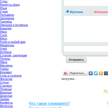
Супы
Рецепты блюд
Язык
Суши
Мужчина
Женщина
Пельмени
Запеканка
Гарниры
Окрошка и ботвинья
Бакалея
Икра
Сало
Мясо
Рыба и рыбий жир
Макароны
Хлеб
Колбаса
Сосиски, сардельки
Печень
Яйца
Маслины
Грибы
Крахмал
Поделиться…
Соль и соленое
загрузка...
Желатин
Соусы
Сладкое
Печенье
Хо
Варенье
Шоколад
Зефир
Конфеты
Что такое глюкометр?
Фруктоза