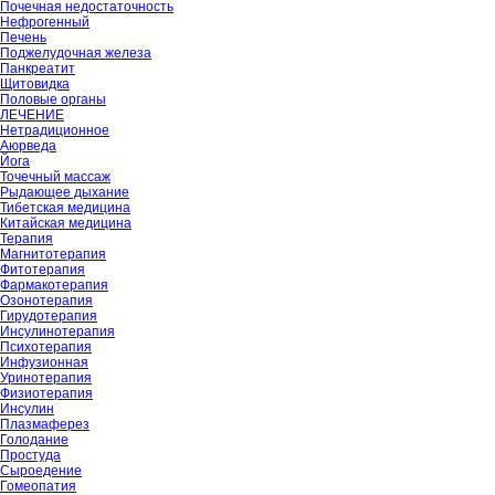
Почечная недостаточность
Нефрогенный
Печень
Поджелудочная железа
Панкреатит
Щитовидка
Половые органы
ЛЕЧЕНИЕ
Нетрадиционное
Аюрведа
Йога
Точечный массаж
Рыдающее дыхание
Тибетская медицина
Китайская медицина
Терапия
Магнитотерапия
Фитотерапия
Фармакотерапия
Озонотерапия
Гирудотерапия
Инсулинотерапия
Психотерапия
Инфузионная
Уринотерапия
Физиотерапия
Инсулин
Плазмаферез
Голодание
Простуда
Сыроедение
Гомеопатия