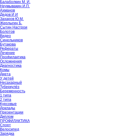
Балаболкин М. И.
Неумывакин И.П.
Ахманов
Дедов И И
Захаров Ю.М.
Жерлыгин Б.
Сытин Настрои
Болотов
Видео
Синельников
Бутакова
Рефераты
Лечение
Профилактика
Осложнения
Диагностика
Комы
Диета
У детей
Несахарный
Туберкулёз
Беременность
1 типа
2 типа
Курсовые
Доклады
Презентации
Диплом
ПРОФИЛАКТИКА
Спорт
Велосипед
Зарядка