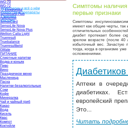
WG-70
Симптомы наличия с
WG-72
Холестерин и всё о нём
77 Elektronika
первые признаки
Лекарства и препараты
Sensocard Plus
Гликемия
Autosense
Инсулин
Симптомы инсулинозависим
SensoCard
SensoLite Nova
имеют как общие черты, так 
SensoLite Nova Plus
отличительных особенностей
Wellion Calla Light
диабет протекает более ск
Trueresult
зрелом возрасте (после 40 
Truebalance
избыточный вес. Зачастую
Trueresulttwist
тогда, когда в организме у
GMate
осложнениями.
ПИТАНИЕ
Спиртные напитки
Водка и коньяк
Пиво
Диабетиков
Вино
Праздничное меню
Масленица
Пасха
Аптеки в очеред
Напитки безалкогольные
Соки
диабетиках. Ес
Кофе
Минералка
европейский преп
Чай и чайный гриб
Какао
Это...
Вода
Кисель
Квас
Читать подробне
Компот
Коктейли