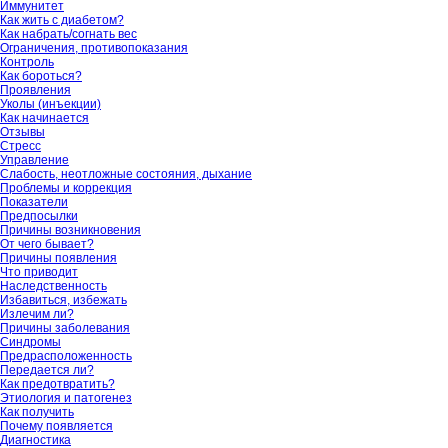
Иммунитет
Как жить с диабетом?
Как набрать/согнать вес
Ограничения, противопоказания
Контроль
Как бороться?
Проявления
Уколы (инъекции)
Как начинается
Отзывы
Стресс
Управление
Слабость, неотложные состояния, дыхание
Проблемы и коррекция
Показатели
Предпосылки
Причины возникновения
От чего бывает?
Причины появления
Что приводит
Наследственность
Избавиться, избежать
Излечим ли?
Причины заболевания
Синдромы
Предрасположенность
Передается ли?
Как предотвратить?
Этиология и патогенез
Как получить
Почему появляется
Диагностика