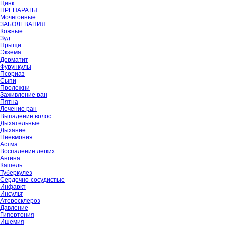
Цинк
ПРЕПАРАТЫ
Мочегонные
ЗАБОЛЕВАНИЯ
Кожные
Зуд
Прыщи
Экзема
Дерматит
Фурункулы
Псориаз
Сыпи
Пролежни
Заживление ран
Пятна
Лечение ран
Выпадение волос
Дыхательные
Дыхание
Пневмония
Астма
Воспаление легких
Ангина
Кашель
Туберкулез
Сердечно-сосудистые
Инфаркт
Инсульт
Атеросклероз
Давление
Гипертония
Ишемия