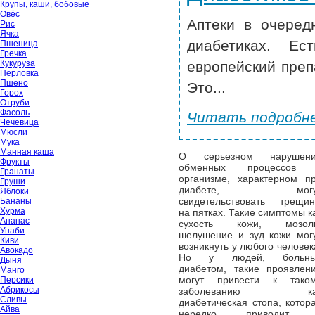
Крупы, каши, бобовые
Овёс
Аптеки в очеред
Рис
Ячка
диабетиках. Ес
Пшеница
Гречка
Кукуруза
европейский преп
Перловка
Пшено
Это...
Горох
Отруби
Фасоль
Читать подробне
Чечевица
Мюсли
Мука
Манная каша
О серьезном нарушен
Фрукты
обменных процессов 
Гранаты
организме, характерном п
Груши
диабете, могу
Яблоки
свидетельствовать трещи
Бананы
Хурма
на пятках. Такие симптомы к
Ананас
сухость кожи, мозол
Унаби
шелушение и зуд кожи мог
Киви
возникнуть у любого человек
Авокадо
Но у людей, больны
Дыня
диабетом, такие проявлен
Манго
могут привести к тако
Персики
Абрикосы
заболеванию ка
Сливы
диабетическая стопа, котор
Айва
нередко приводит 