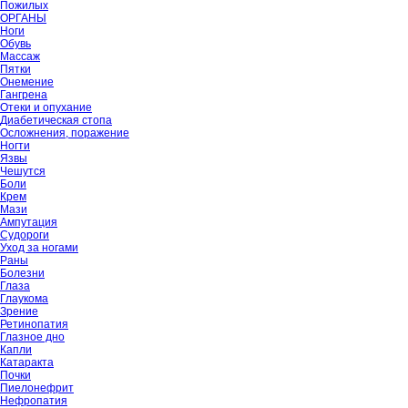
Пожилых
ОРГАНЫ
Ноги
Обувь
Массаж
Пятки
Онемение
Гангрена
Отеки и опухание
Диабетическая стопа
Осложнения, поражение
Ногти
Язвы
Чешутся
Боли
Крем
Мази
Ампутация
Судороги
Уход за ногами
Раны
Болезни
Глаза
Глаукома
Зрение
Ретинопатия
Глазное дно
Капли
Катаракта
Почки
Пиелонефрит
Нефропатия