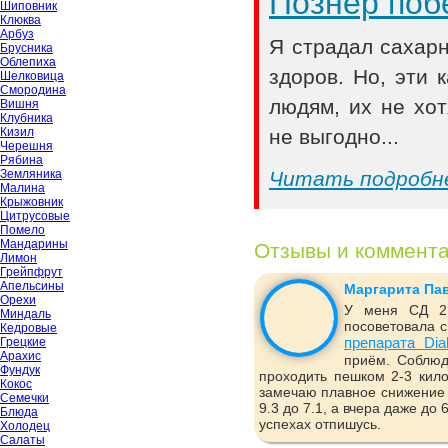
Познер поб
Шиповник
Клюква
Арбуз
Я страдал сахар
Брусника
Облепиха
здоров. Но, эти
Шелковица
Смородина
людям, их не хот
Вишня
Клубника
Кизил
не выгодно...
Черешня
Рябина
Земляника
Читать подробн
Малина
Крыжовник
Цитрусовые
Помело
Мандарины
Отзывы и коммент
Лимон
Грейпфрут
Апельсины
Маргарита Па
Орехи
У меня СД 2 
Миндаль
посоветовала с
Кедровые
препарата Dia
Грецкие
Арахис
приём. Соблюд
Фундук
проходить пешком 2-3 кило
Кокос
замечаю плавное снижение 
Семечки
9.3 до 7.1, а вчера даже до
Блюда
успехах отпишусь.
Холодец
Салаты