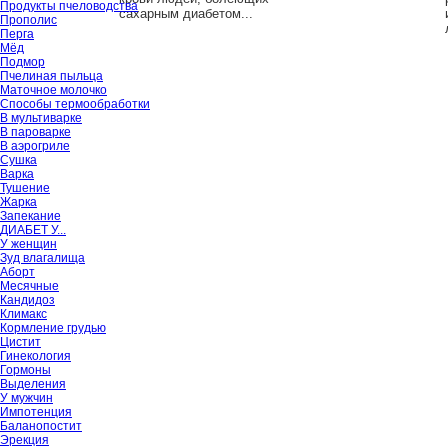
Продукты пчеловодства
сахарным диабетом...
Прополис
Перга
Мёд
Подмор
Пчелиная пыльца
Маточное молочко
Способы термообработки
В мультиварке
В пароварке
В аэрогриле
Сушка
Варка
Тушение
Жарка
Запекание
ДИАБЕТ У...
У женщин
Зуд влагалища
Аборт
Месячные
Кандидоз
Климакс
Кормление грудью
Цистит
Гинекология
Гормоны
Выделения
У мужчин
Импотенция
Баланопостит
Эрекция