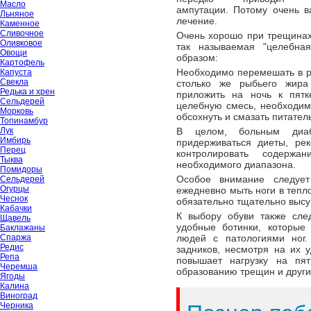
Масло
ампутации. Потому очень 
Льняное
лечение.
Каменное
Сливочное
Очень хорошо при трещинах
Оливковое
так называемая "целебна
Овощи
образом:
Картофель
Необходимо перемешать в ра
Капуста
Свекла
столько же рыбьего жира
Редька и хрен
приложить на ночь к пятк
Сельдерей
целебную смесь, необходимо
Морковь
обсохнуть и смазать питате
Топинамбур
Лук
В целом, больным диа
Имбирь
придерживаться диеты, ре
Перец
контролировать содержа
Тыква
необходимого диапазона.
Помидоры
Особое внимание следует 
Сельдерей
Огурцы
ежедневно мыть ноги в тепл
Чеснок
обязательно тщательно высу
Кабачки
К выбору обуви также след
Щавель
удобные ботинки, которые
Баклажаны
Спаржа
людей с патологиями ног.
Редис
задников, несмотря на их
Репа
повышает нагрузку на пят
Черемша
образованию трещин и друг
Ягоды
Калина
Виноград
Черника