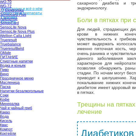
WG-70
сахарного диабета и тр
WG-72
эндокринологу.
Холестерин и всё о нём
77 Elektronika
Лекарства и препараты
Sensocard Plus
Гликемия
Боли в пятках при
Autosense
Инсулин
SensoCard
SensoLite Nova
Для людей, страдающих ди
SensoLite Nova Plus
крови в нижних конечн
Wellion Calla Light
чувствительность к грибк
Trueresult
может выдержать колоссал
Truebalance
именно пяточная кость, че
Trueresulttwist
GMate
очень ранима и чувствитель
ПИТАНИЕ
данного заболевания зак
Спиртные напитки
характерное для нейропати
Водка и коньяк
позволяя обнаружить ран
Пиво
стадии. По ночам могут бесп
Вино
приводит к шелушению. Ха
Праздничное меню
покалывание нижних конечн
Масленица
Пасха
диабетом имеет здоровый ви
Напитки безалкогольные
в пятках.
Соки
Кофе
Трещины на пятках
Минералка
Чай и чайный гриб
лечение
Какао
Вода
Кисель
Квас
Компот
Диабетиков
Коктейли