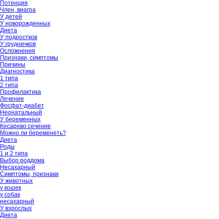
Потенция
Член, виагра
У детей
У новорожденных
Диета
У подростков
У грудничков
Осложнения
Признаки, симптомы
Причины
Диагностика
1 типа
2 типа
Профилактика
Лечение
Фосфат-диабет
Неонатальный
У беременных
Кесарево сечение
Можно ли беременеть?
Диета
Роды
1 и 2 типа
Выбор роддома
Несахарный
Симптомы, признаки
У животных
у кошек
у собак
несахарный
У взрослых
Диета