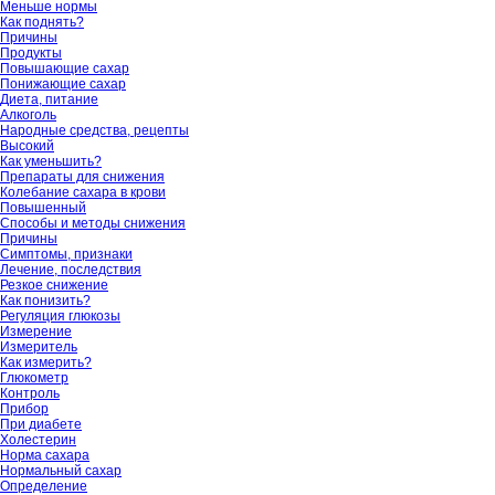
Меньше нормы
Как поднять?
Причины
Продукты
Повышающие сахар
Понижающие сахар
Диета, питание
Алкоголь
Народные средства, рецепты
Высокий
Как уменьшить?
Препараты для снижения
Колебание сахара в крови
Повышенный
Способы и методы снижения
Причины
Симптомы, признаки
Лечение, последствия
Резкое снижение
Как понизить?
Регуляция глюкозы
Измерение
Измеритель
Как измерить?
Глюкометр
Контроль
Прибор
При диабете
Холестерин
Норма сахара
Нормальный сахар
Определение