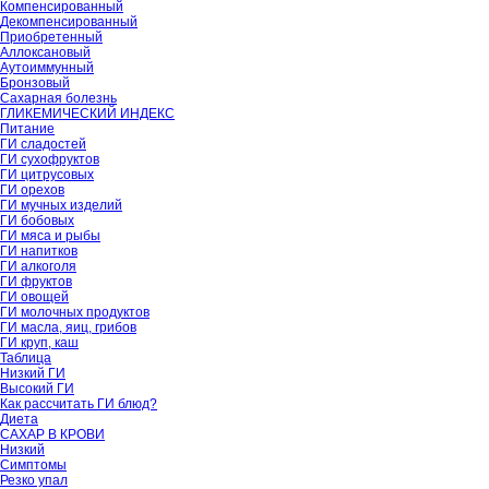
Компенсированный
Декомпенсированный
Приобретенный
Аллоксановый
Аутоиммунный
Бронзовый
Сахарная болезнь
ГЛИКЕМИЧЕСКИЙ ИНДЕКС
Питание
ГИ сладостей
ГИ сухофруктов
ГИ цитрусовых
ГИ орехов
ГИ мучных изделий
ГИ бобовых
ГИ мяса и рыбы
ГИ напитков
ГИ алкоголя
ГИ фруктов
ГИ овощей
ГИ молочных продуктов
ГИ масла, яиц, грибов
ГИ круп, каш
Таблица
Низкий ГИ
Высокий ГИ
Как рассчитать ГИ блюд?
Диета
САХАР В КРОВИ
Низкий
Симптомы
Резко упал