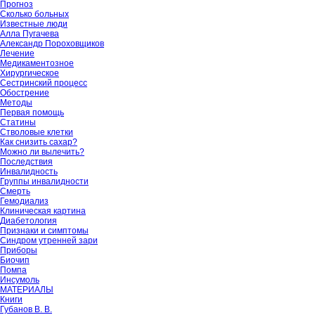
Прогноз
Сколько больных
Известные люди
Алла Пугачева
Александр Пороховщиков
Лечение
Медикаментозное
Хирургическое
Сестринский процесс
Обострение
Методы
Первая помощь
Статины
Стволовые клетки
Как снизить сахар?
Можно ли вылечить?
Последствия
Инвалидность
Группы инвалидности
Смерть
Гемодиализ
Клиническая картина
Диабетология
Признаки и симптомы
Синдром утренней зари
Приборы
Биочип
Помпа
Инсумоль
МАТЕРИАЛЫ
Книги
Губанов В. В.