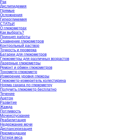
Рак
Дислипидемия
Прямые
Осложнения
Гипергликемия
СТАТЬИ
О глюкометрах
Как выбрать?
Принцип работы
Сравнение глюкометров
Контрольный раствор
Точность и проверка
Батареи для глюкометров
Глюкометры для различных возрастов
Лазерные глюкометры
Ремонт и обмен глюкометров
Тонометр-глюкометр
Измерение уровня глюкозы
Глюкометр-измеритель холестирина
Норма сахара по глюкометру
Получить глюкометр бесплатно
Течение
Ацетон
Развитие
Жажда
Потливость
Мочеиспускание
Реабилитация
Недержание мочи
Диспансеризация
Рекомендации
Потеря веса