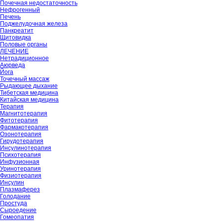
Почечная недостаточность
Нефрогенный
Печень
Поджелудочная железа
Панкреатит
Щитовидка
Половые органы
ЛЕЧЕНИЕ
Нетрадиционное
Аюрведа
Йога
Точечный массаж
Рыдающее дыхание
Тибетская медицина
Китайская медицина
Терапия
Магнитотерапия
Фитотерапия
Фармакотерапия
Озонотерапия
Гирудотерапия
Инсулинотерапия
Психотерапия
Инфузионная
Уринотерапия
Физиотерапия
Инсулин
Плазмаферез
Голодание
Простуда
Сыроедение
Гомеопатия