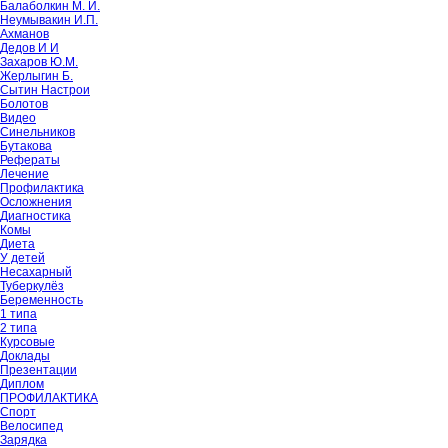
Балаболкин М. И.
Неумывакин И.П.
Ахманов
Дедов И И
Захаров Ю.М.
Жерлыгин Б.
Сытин Настрои
Болотов
Видео
Синельников
Бутакова
Рефераты
Лечение
Профилактика
Осложнения
Диагностика
Комы
Диета
У детей
Несахарный
Туберкулёз
Беременность
1 типа
2 типа
Курсовые
Доклады
Презентации
Диплом
ПРОФИЛАКТИКА
Спорт
Велосипед
Зарядка