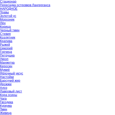
Стационар
Пересадка островков Лангерганса
НАРОДНОЕ
Травы
Золотой ус
Морозник
Лён
Корица
Черный тмин
Стевия
Козлятник
Крапива
Рыжей
Цикорий
Горчица
Петрушка
Укроп
Манжетка
Керосин
Мумиё
Яблочный уксус
Настойки
Барсучий жир
Дрожжи
Алоэ
Лавровый лист
Кора осины
Чага
Гвоздика
Куркума
Тмин
Живица