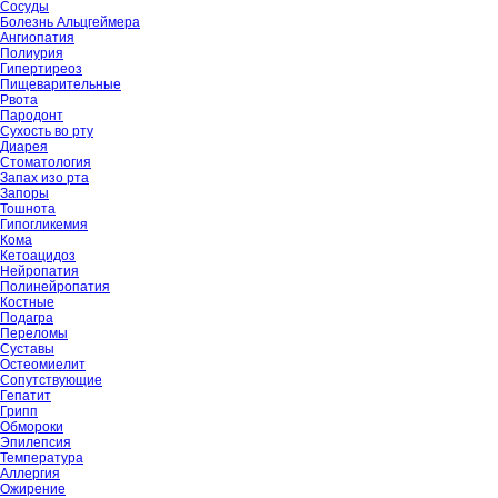
Сосуды
Болезнь Альцгеймера
Ангиопатия
Полиурия
Гипертиреоз
Пищеварительные
Рвота
Пародонт
Сухость во рту
Диарея
Стоматология
Запах изо рта
Запоры
Тошнота
Гипогликемия
Кома
Кетоацидоз
Нейропатия
Полинейропатия
Костные
Подагра
Переломы
Суставы
Остеомиелит
Сопутствующие
Гепатит
Грипп
Обмороки
Эпилепсия
Температура
Аллергия
Ожирение