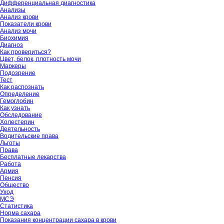
Дифференциальная диагностика
Анализы
Анализ крови
Показатели крови
Анализ мочи
Биохимия
Диагноз
Как провериться?
Цвет, белок, плотность мочи
Маркеры
Подозрение
Тест
Как распознать
Определение
Гемоглобин
Как узнать
Обследование
Холестерин
Деятельность
Водительские права
Льготы
Права
Бесплатные лекарства
Работа
Армия
Пенсия
Общество
Уход
МСЭ
Статистика
Норма сахара
Показания концентрации сахара в крови