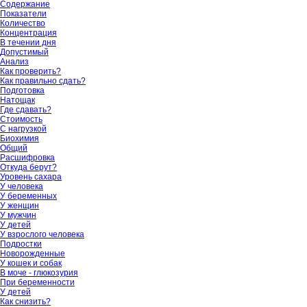
Содержание
Показатели
Количество
Концентрация
В течении дня
Допустимый
Анализ
Как проверить?
Как правильно сдать?
Подготовка
Натощак
Где сдавать?
Стоимость
С нагрузкой
Биохимия
Общий
Расшифровка
Откуда берут?
Уровень сахара
У человека
У беременных
У женщин
У мужчин
У детей
У взрослого человека
Подростки
Новорожденные
У кошек и собак
В моче - глюкозурия
При беременности
У детей
Как снизить?