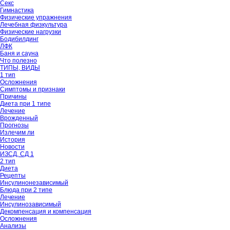
Секс
Гимнастика
Физические упражнения
Лечебная физкультура
Физические нагрузки
Бодибилдинг
ЛФК
Баня и сауна
Что полезно
ТИПЫ, ВИДЫ
1 тип
Осложнения
Симптомы и признаки
Причины
Диета при 1 типе
Лечение
Врожденный
Прогнозы
Излечим ли
История
Новости
ИЗСД, СД 1
2 тип
Диета
Рецепты
Инсулинонезависимый
Блюда при 2 типе
Лечение
Инсулинозависимый
Декомпенсация и компенсация
Осложнения
Анализы