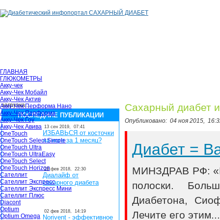
ГЛАВНАЯ
ГЛЮКОМЕТРЫ
Акку-чек
Акку-Чек Мобайл
Акку-Чек Актив
загрузка...
Сахарный диабет и
Акку-Чек Перформа Нано
Акку-Чек Перформа
ПОСЛЕДНИЕ ПУБЛИКАЦИИ
Акку-Чек Гоу
Опубликовано:
04 ноя 2015,
16:3
Акку-Чек Авива
13 сен 2019,
07:41
ИЗБАВЬСЯ от косточки
OneTouch
на ноге за 1 месяц?
OneTouch Select Simple
Диабет = 
OneTouch Ultra
OneTouch UltraEasy
OneTouch Select
OneTouch Horizon
МИНЗДРАВ РФ: «В
28 фев 2018,
22:30
Сателлит
Диалайф от
Сателлит Экспресс
сахарного диабета
полоски. Боль
Сателлит Экспресс Мини
Сателлит Плюс
Диабетона, Сио
Diacont
Optium
02 фев 2018,
14:19
Лечите его этим..
Optium Omega
Norivent - эффективное