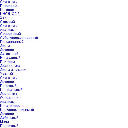
Симптомы
Патогенез
История
ИНСД, СД 2
3 тип
Скрытый
Симптомы
Анализы
Стероидный
Субкомпенсированный
Гестационный
Диета
Лечение
Латентный
Несахарный
Причины
Диагностика
Диета и питание
У детей
Симптомы
Лечение
Почечный
Центральный
Лекарства
Осложнения
Анализы
Инвалидность
Инсулинозависимый
Лечение
Лабильный
Моди
Первичный