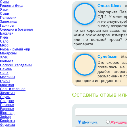
Супы
Ольга Шпак
Рецепты блюд
-
0
Язык
Маргарита Пав
Суши
СД 2. У меня п
Пельмени
я не злоупотре
Запеканка
Гарниры
в силу возраст
Окрошка и ботвинья
не так хороши как ваши, но
Бакалея
каким глюкометром измеряе
Икра
или по цельной крови? Х
Сало
препарата.
Мясо
Рыба и рыбий жир
Макароны
Сулейман
-
03 м
Хлеб
Колбаса
Это скорее вс
Сосиски, сардельки
появилась на
Печень
диабет второг
Яйца
разъяснения пр
Маслины
пропорции ингредиентов.
Грибы
Крахмал
Соль и соленое
Желатин
Оставить отзыв ил
Соусы
Сладкое
Печенье
Варенье
Шоколад
Зефир
Конфеты
Мужчина
Женщина
Фруктоза