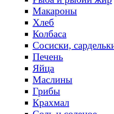
Макароны
Хлеб
Колбаса
Сосиски, сардельк
Печень
Яйца
Маслины
Грибы
Крахмал
Соль и соленое