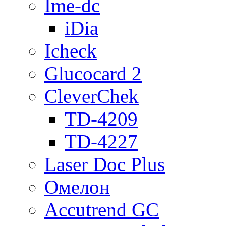
Ime-dc
iDia
Icheck
Glucocard 2
CleverChek
TD-4209
TD-4227
Laser Doc Plus
Омелон
Accutrend GC