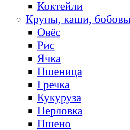
Коктейли
Крупы, каши, бобов
Овёс
Рис
Ячка
Пшеница
Гречка
Кукуруза
Перловка
Пшено