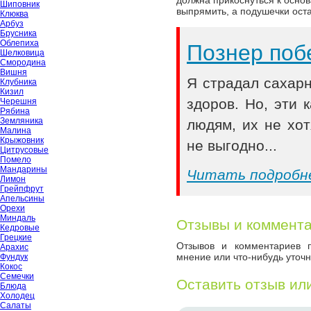
должна прикоснуться к осно
Шиповник
выпрямить, а подушечки ост
Клюква
Арбуз
Брусника
Облепиха
Познер поб
Шелковица
Смородина
Вишня
Я страдал сахар
Клубника
Кизил
здоров. Но, эти
Черешня
Рябина
Земляника
людям, их не хот
Малина
Крыжовник
не выгодно...
Цитрусовые
Помело
Мандарины
Читать подробн
Лимон
Грейпфрут
Апельсины
Орехи
Миндаль
Отзывы и коммент
Кедровые
Грецкие
Отзывов и комментариев п
Арахис
мнение или что-нибудь уточн
Фундук
Кокос
Семечки
Оставить отзыв ил
Блюда
Холодец
Салаты