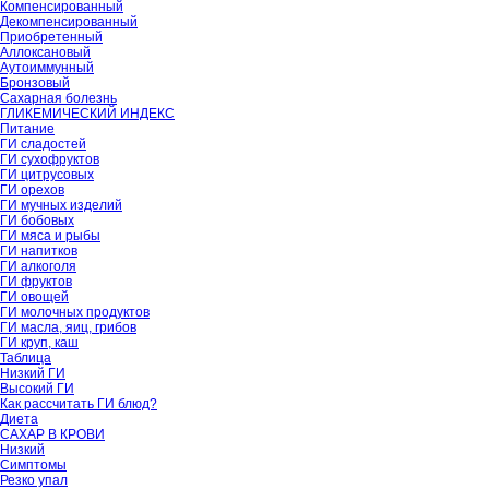
Компенсированный
Декомпенсированный
Приобретенный
Аллоксановый
Аутоиммунный
Бронзовый
Сахарная болезнь
ГЛИКЕМИЧЕСКИЙ ИНДЕКС
Питание
ГИ сладостей
ГИ сухофруктов
ГИ цитрусовых
ГИ орехов
ГИ мучных изделий
ГИ бобовых
ГИ мяса и рыбы
ГИ напитков
ГИ алкоголя
ГИ фруктов
ГИ овощей
ГИ молочных продуктов
ГИ масла, яиц, грибов
ГИ круп, каш
Таблица
Низкий ГИ
Высокий ГИ
Как рассчитать ГИ блюд?
Диета
САХАР В КРОВИ
Низкий
Симптомы
Резко упал