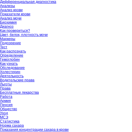
Дифференциальная диагностика
Анализы
Анализ крови
Показатели крови
Анализ мочи
Биохимия
Диагноз
Как провериться?
Цвет, белок, плотность мочи
Маркеры
Подозрение
Тест
Как распознать
Определение
Гемоглобин
Как узнать
Обследование
Холестерин
Деятельность
Водительские права
Льготы
Права
Бесплатные лекарства
Работа
Армия
Пенсия
Общество
Уход
МСЭ
Статистика
Норма сахара
Показания концентрации сахара в крови