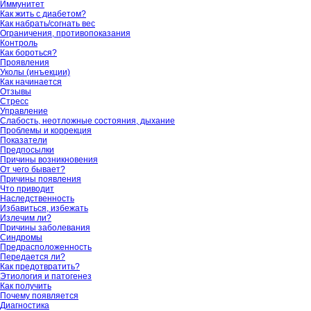
Иммунитет
Как жить с диабетом?
Как набрать/согнать вес
Ограничения, противопоказания
Контроль
Как бороться?
Проявления
Уколы (инъекции)
Как начинается
Отзывы
Стресс
Управление
Слабость, неотложные состояния, дыхание
Проблемы и коррекция
Показатели
Предпосылки
Причины возникновения
От чего бывает?
Причины появления
Что приводит
Наследственность
Избавиться, избежать
Излечим ли?
Причины заболевания
Синдромы
Предрасположенность
Передается ли?
Как предотвратить?
Этиология и патогенез
Как получить
Почему появляется
Диагностика