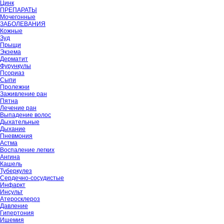
Цинк
ПРЕПАРАТЫ
Мочегонные
ЗАБОЛЕВАНИЯ
Кожные
Зуд
Прыщи
Экзема
Дерматит
Фурункулы
Псориаз
Сыпи
Пролежни
Заживление ран
Пятна
Лечение ран
Выпадение волос
Дыхательные
Дыхание
Пневмония
Астма
Воспаление легких
Ангина
Кашель
Туберкулез
Сердечно-сосудистые
Инфаркт
Инсульт
Атеросклероз
Давление
Гипертония
Ишемия