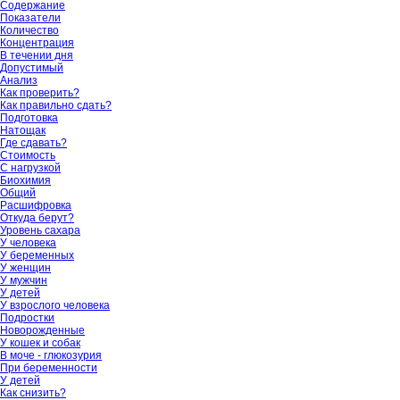
Содержание
Показатели
Количество
Концентрация
В течении дня
Допустимый
Анализ
Как проверить?
Как правильно сдать?
Подготовка
Натощак
Где сдавать?
Стоимость
С нагрузкой
Биохимия
Общий
Расшифровка
Откуда берут?
Уровень сахара
У человека
У беременных
У женщин
У мужчин
У детей
У взрослого человека
Подростки
Новорожденные
У кошек и собак
В моче - глюкозурия
При беременности
У детей
Как снизить?