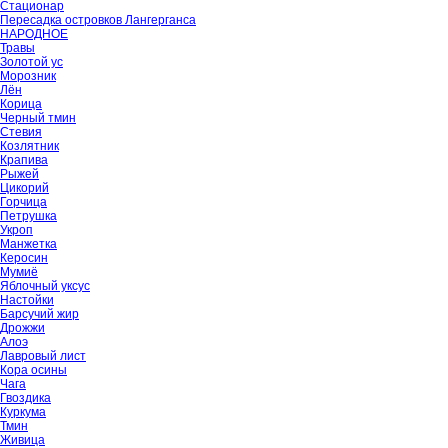
Стационар
Пересадка островков Лангерганса
НАРОДНОЕ
Травы
Золотой ус
Морозник
Лён
Корица
Черный тмин
Стевия
Козлятник
Крапива
Рыжей
Цикорий
Горчица
Петрушка
Укроп
Манжетка
Керосин
Мумиё
Яблочный уксус
Настойки
Барсучий жир
Дрожжи
Алоэ
Лавровый лист
Кора осины
Чага
Гвоздика
Куркума
Тмин
Живица