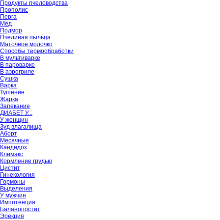
Продукты пчеловодства
Прополис
Перга
Мёд
Подмор
Пчелиная пыльца
Маточное молочко
Способы термообработки
В мультиварке
В пароварке
В аэрогриле
Сушка
Варка
Тушение
Жарка
Запекание
ДИАБЕТ У...
У женщин
Зуд влагалища
Аборт
Месячные
Кандидоз
Климакс
Кормление грудью
Цистит
Гинекология
Гормоны
Выделения
У мужчин
Импотенция
Баланопостит
Эрекция