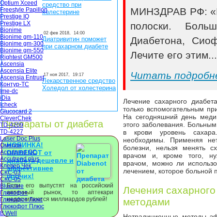
Optium Xceed
средство при
МИНЗДРАВ РФ: «В
Freestyle Papillon
холестерине
Prestige IQ
Prestige LX
полоски. Боль
Bionime
02 фев 2018,
14:00
Bionime gm-110
Диабетона, Сио
Диатривитин поможет
Bionime gm-300
при сахарном диабете
Bionime gm-550
Лечите его этим..
Rightest GM500
Ascensia
Ascensia Elite
Читать подробн
17 ноя 2017,
19:17
Ascensia Entrust
Лекарственное средство
Контур-ТС
Холедол от холестерина
Ime-dc
iDia
Лечение сахарного диабет
Icheck
только вспомогательным пр
Glucocard 2
На сегодняшний день меди
CleverChek
Препараты от диабета
этого заболевания. Больны
TD-4209
TD-4227
в крови уровень сахара
Laser Doc Plus
необходимы. Применяя не
НОВИНКА!
Омелон
болезни, нельзя менять с
Accutrend GC
DIABENOT от
врачом и, кроме того, ну
Accutrend plus
диабета дешевле и
врачом, можно ли использ
Клевер Чек
эффективнее
лечением, которое больной 
СКС-03
прочих!
СКС-05
Если его выпустят на российский
Bluecare
Лечения сахарного
аптечный рынок, то аптекари
Глюкофот
недосчитаются миллиардов рублей!
Глюкофот Люкс
методами
Глюкофот Плюс
B.Well
Нетрадиционные методы эф