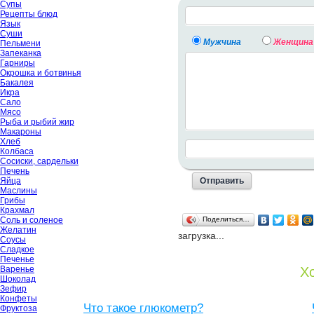
Супы
Рецепты блюд
Язык
Суши
Мужчина
Женщина
Пельмени
Запеканка
Гарниры
Окрошка и ботвинья
Бакалея
Икра
Сало
Мясо
Рыба и рыбий жир
Макароны
Хлеб
Колбаса
Сосиски, сардельки
Печень
Яйца
Маслины
Грибы
Крахмал
Соль и соленое
Поделиться…
Желатин
загрузка...
Соусы
Сладкое
Печенье
Варенье
Хо
Шоколад
Зефир
Конфеты
Что такое глюкометр?
Фруктоза