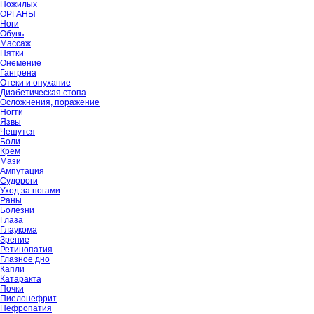
Пожилых
ОРГАНЫ
Ноги
Обувь
Массаж
Пятки
Онемение
Гангрена
Отеки и опухание
Диабетическая стопа
Осложнения, поражение
Ногти
Язвы
Чешутся
Боли
Крем
Мази
Ампутация
Судороги
Уход за ногами
Раны
Болезни
Глаза
Глаукома
Зрение
Ретинопатия
Глазное дно
Капли
Катаракта
Почки
Пиелонефрит
Нефропатия