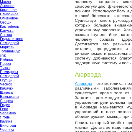
человеку направить св
Масло
Льняное
саморегуляцию физического
Каменное
психики. Используют йогу и 
Сливочное
с такой болезнью, как саха
Оливковое
Существует много руководст
Овощи
которых большое внимани
Картофель
утраченному здоровью. Хатх
Капуста
важная ступень йоги, кото
Свекла
Редька и хрен
человеку создать здор
Сельдерей
Достигается это разным
Морковь
питания, процедурами и 
Топинамбур
динамические и дыхательны
Лук
систему добиваются благо
Имбирь
эндокринную систему и весь 
Перец
Тыква
Помидоры
Аюрведа
Сельдерей
Огурцы
Аюрведа
- это методика, по
Чеснок
различными заболевания
Кабачки
Щавель
существует, кроме того от
Баклажаны
Занятия рекомендуется 
Спаржа
упражнений руки должны пр
Редис
в Аюрведе называются му
Репа
упражнений в позе лотоса
Черемша
обеими руками, мышцы при 
Ягоды
Калина
Лечить сахарный диабет п
Виноград
жизнь». Делать ее надо так
Черника