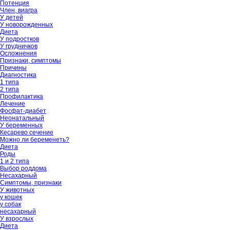
Потенция
Член, виагра
У детей
У новорожденных
Диета
У подростков
У грудничков
Осложнения
Признаки, симптомы
Причины
Диагностика
1 типа
2 типа
Профилактика
Лечение
Фосфат-диабет
Неонатальный
У беременных
Кесарево сечение
Можно ли беременеть?
Диета
Роды
1 и 2 типа
Выбор роддома
Несахарный
Симптомы, признаки
У животных
у кошек
у собак
несахарный
У взрослых
Диета