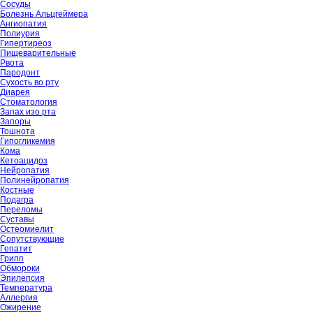
Сосуды
Болезнь Альцгеймера
Ангиопатия
Полиурия
Гипертиреоз
Пищеварительные
Рвота
Пародонт
Сухость во рту
Диарея
Стоматология
Запах изо рта
Запоры
Тошнота
Гипогликемия
Кома
Кетоацидоз
Нейропатия
Полинейропатия
Костные
Подагра
Переломы
Суставы
Остеомиелит
Сопутствующие
Гепатит
Грипп
Обмороки
Эпилепсия
Температура
Аллергия
Ожирение