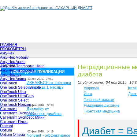
ГЛАВНАЯ
ГЛЮКОМЕТРЫ
Акку-чек
Акку-Чек Мобайл
Акку-Чек Актив
загрузка...
Нетрадиционные м
Акку-Чек Перформа Нано
Акку-Чек Перформа
ПОСЛЕДНИЕ ПУБЛИКАЦИИ
диабета
Акку-Чек Гоу
Акку-Чек Авива
13 сен 2019,
07:41
ИЗБАВЬСЯ от косточки
Опубликовано:
04 ноя 2015,
16:3
OneTouch
на ноге за 1 месяц?
OneTouch Select Simple
Аюрведа
Кита
OneTouch Ultra
Йога
Диск
OneTouch UltraEasy
Точечный массаж
OneTouch Select
OneTouch Horizon
Рыдающее дыхание
28 фев 2018,
22:30
Сателлит
Диалайф от
Тибетская медицина
Сателлит Экспресс
сахарного диабета
Сателлит Экспресс Мини
Сателлит Плюс
Diacont
Диабет = 
Optium
02 фев 2018,
14:19
Optium Omega
Norivent - эффективное