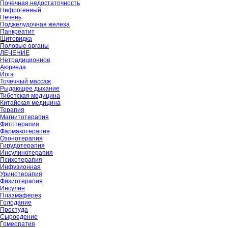
Почечная недостаточность
Нефрогенный
Печень
Поджелудочная железа
Панкреатит
Щитовидка
Половые органы
ЛЕЧЕНИЕ
Нетрадиционное
Аюрведа
Йога
Точечный массаж
Рыдающее дыхание
Тибетская медицина
Китайская медицина
Терапия
Магнитотерапия
Фитотерапия
Фармакотерапия
Озонотерапия
Гирудотерапия
Инсулинотерапия
Психотерапия
Инфузионная
Уринотерапия
Физиотерапия
Инсулин
Плазмаферез
Голодание
Простуда
Сыроедение
Гомеопатия