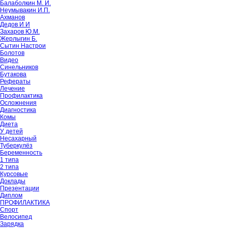
Балаболкин М. И.
Неумывакин И.П.
Ахманов
Дедов И И
Захаров Ю.М.
Жерлыгин Б.
Сытин Настрои
Болотов
Видео
Синельников
Бутакова
Рефераты
Лечение
Профилактика
Осложнения
Диагностика
Комы
Диета
У детей
Несахарный
Туберкулёз
Беременность
1 типа
2 типа
Курсовые
Доклады
Презентации
Диплом
ПРОФИЛАКТИКА
Спорт
Велосипед
Зарядка