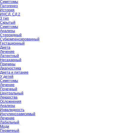
Симптомы
Патогенез
История
ИНСД, СД 2
3 тип
Скрытый
Симптомы
Анализы
Стероидный
Субкомпенсированный
Гестационный
Диета
Лечение
Латентный
Несахарный
Причины
Диагностика
Диета и питание
У детей
Симптомы
Лечение
Почечный
Центральный
Лекарства
Осложнения
Анализы
Инвалидность
Инсулинозависимый
Лечение
Лабильный
Моди
Первичный