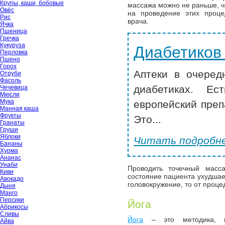
Крупы, каши, бобовые
массажа можно не раньше, че
Овёс
на проведение этих проце
Рис
врача.
Ячка
Пшеница
Гречка
Кукуруза
Диабетиков
Перловка
Пшено
Горох
Аптеки в очеред
Отруби
Фасоль
диабетиках. Ес
Чечевица
Мюсли
Мука
европейский преп
Манная каша
Фрукты
Это...
Гранаты
Груши
Яблоки
Читать подробне
Бананы
Хурма
Ананас
Унаби
Проводить точечный масс
Киви
состояние пациента ухудшае
Авокадо
головокружение, то от проце
Дыня
Манго
Персики
Йога
Абрикосы
Сливы
Йога
– это методика, п
Айва