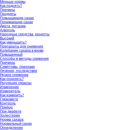
Меньше нормы
Как поднять?
Причины
Продукты
Повышающие сахар
Понижающие сахар
Диета, питание
Алкоголь
Народные средства, рецепты
Высокий
Как уменьшить?
Препараты для снижения
Колебание сахара в крови
Повышенный
Способы и методы снижения
Причины
Симптомы, признаки
Лечение, последствия
Резкое снижение
Как понизить?
Регуляция глюкозы
Измерение
Измеритель
Как измерить?
Глюкометр
Контроль
Прибор
При диабете
Холестерин
Норма сахара
Нормальный сахар
Определение