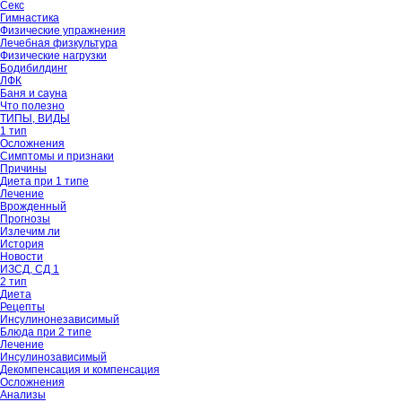
Секс
Гимнастика
Физические упражнения
Лечебная физкультура
Физические нагрузки
Бодибилдинг
ЛФК
Баня и сауна
Что полезно
ТИПЫ, ВИДЫ
1 тип
Осложнения
Симптомы и признаки
Причины
Диета при 1 типе
Лечение
Врожденный
Прогнозы
Излечим ли
История
Новости
ИЗСД, СД 1
2 тип
Диета
Рецепты
Инсулинонезависимый
Блюда при 2 типе
Лечение
Инсулинозависимый
Декомпенсация и компенсация
Осложнения
Анализы