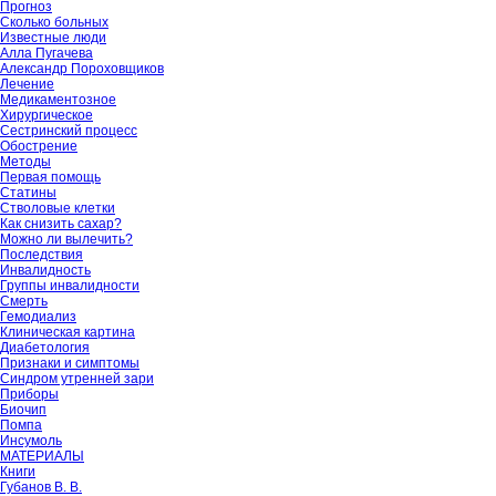
Прогноз
Сколько больных
Известные люди
Алла Пугачева
Александр Пороховщиков
Лечение
Медикаментозное
Хирургическое
Сестринский процесс
Обострение
Методы
Первая помощь
Статины
Стволовые клетки
Как снизить сахар?
Можно ли вылечить?
Последствия
Инвалидность
Группы инвалидности
Смерть
Гемодиализ
Клиническая картина
Диабетология
Признаки и симптомы
Синдром утренней зари
Приборы
Биочип
Помпа
Инсумоль
МАТЕРИАЛЫ
Книги
Губанов В. В.