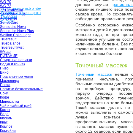
WG-70
данном случае
рационал
WG-72
Холестерин и всё о нём
снижение лишнего веса поз
77 Elektronika
Лекарства и препараты
сахара крови. Но сохранять
Sensocard Plus
Гликемия
Autosense
соблюдении правильного ре
Инсулин
SensoCard
Особенно осторожно нужн
SensoLite Nova
методами детей с диагнозом
SensoLite Nova Plus
меньше года, то при пров
Wellion Calla Light
временное улучшение состо
Trueresult
Truebalance
излечивание болезни. Без п
Trueresulttwist
случае нельзя менять назна
GMate
к осложнениям болезни.
ПИТАНИЕ
Спиртные напитки
Точечный массаж
Водка и коньяк
Пиво
Вино
Точечный массаж
нельзя с
Праздничное меню
приемом инсулина, по
Масленица
больные сахарным диабетом
Пасха
на подобную процедуру
Напитки безалкогольные
первую очередь посове
Соки
Кофе
врачом. Действию точечн
Минералка
подвергаются на теле больно
Чай и чайный гриб
Такой массаж делать не 
Какао
можно выполнять и самосто
Вода
лучше все-таки об
Кисель
профессиональному масс
Квас
выполнять массаж нужно с
Компот
Коктейли
около 12 сеансов, если про