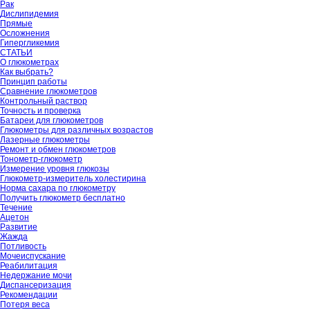
Рак
Дислипидемия
Прямые
Осложнения
Гипергликемия
СТАТЬИ
О глюкометрах
Как выбрать?
Принцип работы
Сравнение глюкометров
Контрольный раствор
Точность и проверка
Батареи для глюкометров
Глюкометры для различных возрастов
Лазерные глюкометры
Ремонт и обмен глюкометров
Тонометр-глюкометр
Измерение уровня глюкозы
Глюкометр-измеритель холестирина
Норма сахара по глюкометру
Получить глюкометр бесплатно
Течение
Ацетон
Развитие
Жажда
Потливость
Мочеиспускание
Реабилитация
Недержание мочи
Диспансеризация
Рекомендации
Потеря веса