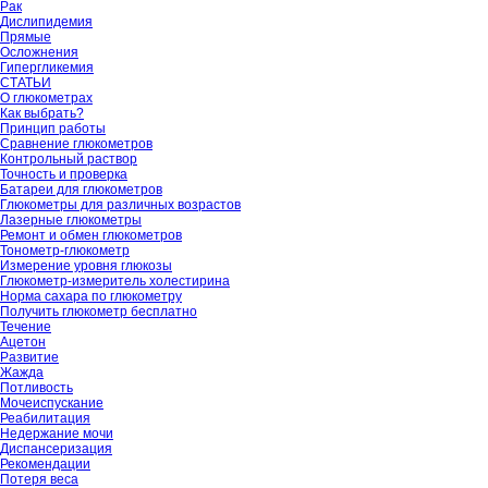
Рак
Дислипидемия
Прямые
Осложнения
Гипергликемия
СТАТЬИ
О глюкометрах
Как выбрать?
Принцип работы
Сравнение глюкометров
Контрольный раствор
Точность и проверка
Батареи для глюкометров
Глюкометры для различных возрастов
Лазерные глюкометры
Ремонт и обмен глюкометров
Тонометр-глюкометр
Измерение уровня глюкозы
Глюкометр-измеритель холестирина
Норма сахара по глюкометру
Получить глюкометр бесплатно
Течение
Ацетон
Развитие
Жажда
Потливость
Мочеиспускание
Реабилитация
Недержание мочи
Диспансеризация
Рекомендации
Потеря веса