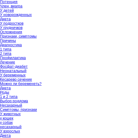
Потенция
Член, виагра
У детей
У новорожденных
Диета
У подростков
У грудничков
Осложнения
Признаки, симптомы
Причины
Диагностика
1 типа
2 типа
Профилактика
Лечение
Фосфат-диабет
Неонатальный
У беременных
Кесарево сечение
Можно ли беременеть?
Диета
Роды
1 и 2 типа
Выбор роддома
Несахарный
Симптомы, признаки
У животных
у кошек
у собак
несахарный
У взрослых
Диета