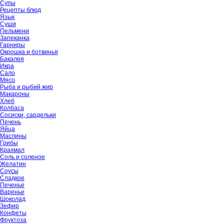
Супы
Рецепты блюд
Язык
Суши
Пельмени
Запеканка
Гарниры
Окрошка и ботвинья
Бакалея
Икра
Сало
Мясо
Рыба и рыбий жир
Макароны
Хлеб
Колбаса
Сосиски, сардельки
Печень
Яйца
Маслины
Грибы
Крахмал
Соль и соленое
Желатин
Соусы
Сладкое
Печенье
Варенье
Шоколад
Зефир
Конфеты
Фруктоза