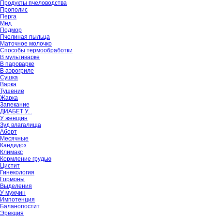
Продукты пчеловодства
Прополис
Перга
Мёд
Подмор
Пчелиная пыльца
Маточное молочко
Способы термообработки
В мультиварке
В пароварке
В аэрогриле
Сушка
Варка
Тушение
Жарка
Запекание
ДИАБЕТ У...
У женщин
Зуд влагалища
Аборт
Месячные
Кандидоз
Климакс
Кормление грудью
Цистит
Гинекология
Гормоны
Выделения
У мужчин
Импотенция
Баланопостит
Эрекция