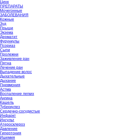
Цинк
ПРЕПАРАТЫ
Мочегонные
ЗАБОЛЕВАНИЯ
Кожные
Зуд
Прыщи
Экзема
Дерматит
Фурункулы
Псориаз
Сыпи
Пролежни
Заживление ран
Пятна
Лечение ран
Выпадение волос
Дыхательные
Дыхание
Пневмония
Астма
Воспаление легких
Ангина
Кашель
Туберкулез
Сердечно-сосудистые
Инфаркт
Инсульт
Атеросклероз
Давление
Гипертония
Ишемия