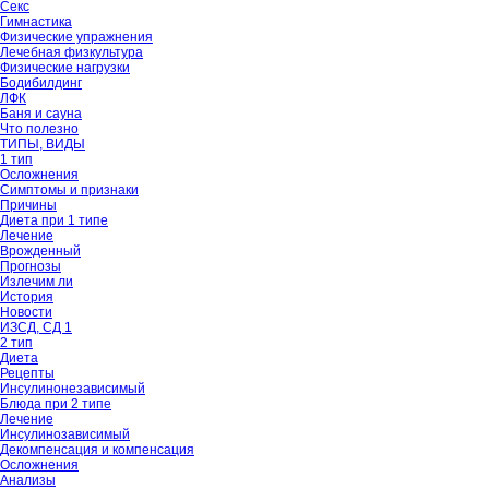
Секс
Гимнастика
Физические упражнения
Лечебная физкультура
Физические нагрузки
Бодибилдинг
ЛФК
Баня и сауна
Что полезно
ТИПЫ, ВИДЫ
1 тип
Осложнения
Симптомы и признаки
Причины
Диета при 1 типе
Лечение
Врожденный
Прогнозы
Излечим ли
История
Новости
ИЗСД, СД 1
2 тип
Диета
Рецепты
Инсулинонезависимый
Блюда при 2 типе
Лечение
Инсулинозависимый
Декомпенсация и компенсация
Осложнения
Анализы