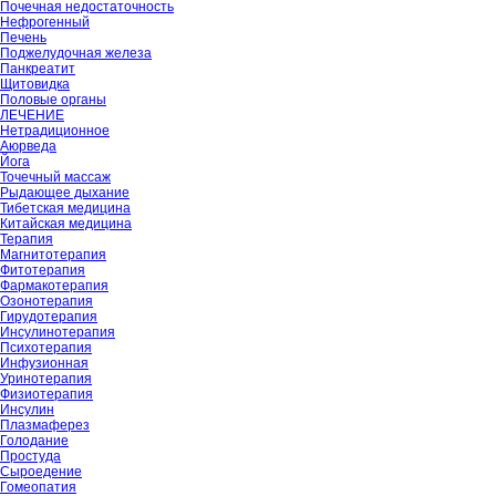
Почечная недостаточность
Нефрогенный
Печень
Поджелудочная железа
Панкреатит
Щитовидка
Половые органы
ЛЕЧЕНИЕ
Нетрадиционное
Аюрведа
Йога
Точечный массаж
Рыдающее дыхание
Тибетская медицина
Китайская медицина
Терапия
Магнитотерапия
Фитотерапия
Фармакотерапия
Озонотерапия
Гирудотерапия
Инсулинотерапия
Психотерапия
Инфузионная
Уринотерапия
Физиотерапия
Инсулин
Плазмаферез
Голодание
Простуда
Сыроедение
Гомеопатия