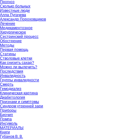
Прогноз
Сколько больных
Известные люди
Алла Пугачева
Александр Пороховщиков
Лечение
Медикаментозное
Хирургическое
Сестринский процесс
Обострение
Методы
Первая помощь
Статины
Стволовые клетки
Как снизить сахар?
Можно ли вылечить?
Последствия
Инвалидность
Группы инвалидности
Смерть
Гемодиализ
Клиническая картина
Диабетология
Признаки и симптомы
Синдром утренней зари
Приборы
Биочип
Помпа
Инсумоль
МАТЕРИАЛЫ
Книги
Губанов В. В.