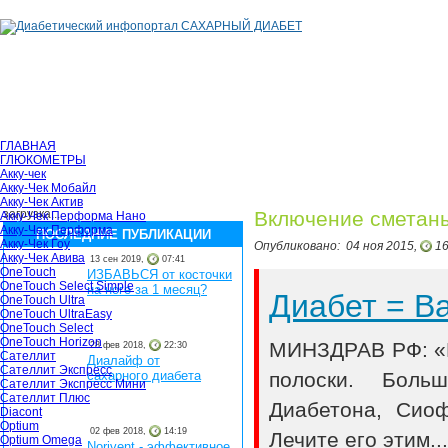
ГЛАВНАЯ
ГЛЮКОМЕТРЫ
Акку-чек
Акку-Чек Мобайл
Акку-Чек Актив
загрузка...
Включение сметаны
Акку-Чек Перформа Нано
Акку-Чек Перформа
ПОСЛЕДНИЕ ПУБЛИКАЦИИ
Акку-Чек Гоу
Опубликовано:
04 ноя 2015,
16
Акку-Чек Авива
13 сен 2019,
07:41
OneTouch
ИЗБАВЬСЯ от косточки
OneTouch Select Simple
на ноге за 1 месяц?
Диабет = 
OneTouch Ultra
OneTouch UltraEasy
OneTouch Select
OneTouch Horizon
МИНЗДРАВ РФ: «В
28 фев 2018,
22:30
Сателлит
Диалайф от
Сателлит Экспресс
полоски. Боль
сахарного диабета
Сателлит Экспресс Мини
Сателлит Плюс
Диабетона, Сио
Diacont
Optium
02 фев 2018,
14:19
Лечите его этим..
Optium Omega
Norivent - эффективное