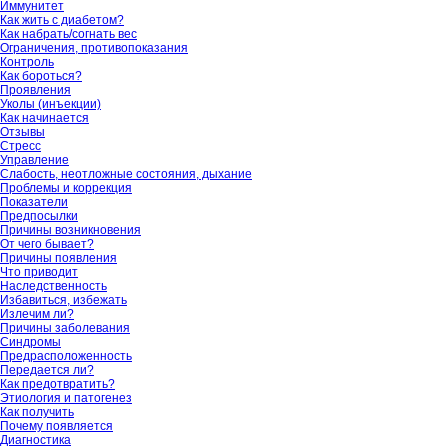
Иммунитет
Как жить с диабетом?
Как набрать/согнать вес
Ограничения, противопоказания
Контроль
Как бороться?
Проявления
Уколы (инъекции)
Как начинается
Отзывы
Стресс
Управление
Слабость, неотложные состояния, дыхание
Проблемы и коррекция
Показатели
Предпосылки
Причины возникновения
От чего бывает?
Причины появления
Что приводит
Наследственность
Избавиться, избежать
Излечим ли?
Причины заболевания
Синдромы
Предрасположенность
Передается ли?
Как предотвратить?
Этиология и патогенез
Как получить
Почему появляется
Диагностика