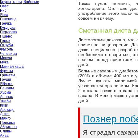
Крупы, каши, бобовые
Также нужно помнить, ч
Овёс
холестерина. Это тоже дос
Рис
употребление этого молочно
Ячка
совсем ни к чему.
Пшеница
Гречка
Кукуруза
Сметанная диета д
Перловка
Пшено
Диетологами доказано, что 
Горох
влияет на пищеварение. Для
Отруби
даже специально разработ
Фасоль
Чечевица
необходимо оговориться, чт
Мюсли
врачом перед принятием т
Мука
дней.
Манная каша
Больные сахарным диабетом
Фрукты
Гранаты
(20%) в объеме 400 мл и у
Груши
Лучше кушать маленькой
Яблоки
усваивается организмом. Кр
Бананы
2 стакана свежего отвара ш
Хурма
сахара. В месяц можно устр
Ананас
дней.
Унаби
Киви
Авокадо
Дыня
Познер поб
Манго
Персики
Абрикосы
Я страдал сахар
Сливы
Айва