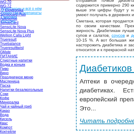
отправной точкой диабе
WG-70
содержится примерно 290 кк
WG-72
Холестерин и всё о нём
выше эти цифры будут у на
77 Elektronika
Лекарства и препараты
умеют получать в деревнях и
Sensocard Plus
Гликемия
Autosense
Сметана, которая продается
Инсулин
SensoCard
по своим качествам. Пре
SensoLite Nova
жирность. Диабетикам лучше
SensoLite Nova Plus
супов и салатов,
соусов
и
д
Wellion Calla Light
Trueresult
10-15 %. А вот большая жи
Truebalance
насторожить диабетика и зас
Trueresulttwist
относится и к прекрасной на
GMate
ПИТАНИЕ
Спиртные напитки
Водка и коньяк
Диабетиков
Пиво
Вино
Праздничное меню
Аптеки в очеред
Масленица
Пасха
диабетиках. Ес
Напитки безалкогольные
Соки
европейский преп
Кофе
Минералка
Чай и чайный гриб
Это...
Какао
Вода
Кисель
Читать подробне
Квас
Компот
Коктейли