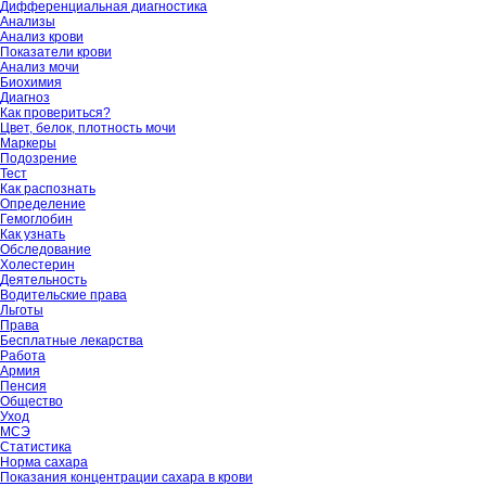
Дифференциальная диагностика
Анализы
Анализ крови
Показатели крови
Анализ мочи
Биохимия
Диагноз
Как провериться?
Цвет, белок, плотность мочи
Маркеры
Подозрение
Тест
Как распознать
Определение
Гемоглобин
Как узнать
Обследование
Холестерин
Деятельность
Водительские права
Льготы
Права
Бесплатные лекарства
Работа
Армия
Пенсия
Общество
Уход
МСЭ
Статистика
Норма сахара
Показания концентрации сахара в крови