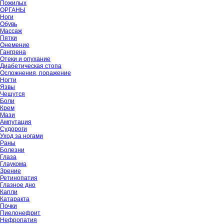
Пожилых
ОРГАНЫ
Ноги
Обувь
Массаж
Пятки
Онемение
Гангрена
Отеки и опухание
Диабетическая стопа
Осложнения, поражение
Ногти
Язвы
Чешутся
Боли
Крем
Мази
Ампутация
Судороги
Уход за ногами
Раны
Болезни
Глаза
Глаукома
Зрение
Ретинопатия
Глазное дно
Капли
Катаракта
Почки
Пиелонефрит
Нефропатия