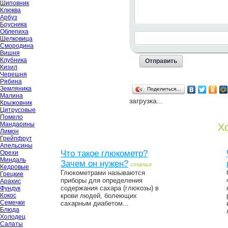
Шиповник
Клюква
Арбуз
Брусника
Облепиха
Шелковица
Смородина
Вишня
Клубника
Кизил
Черешня
Рябина
Земляника
Поделиться…
Малина
загрузка...
Крыжовник
Цитрусовые
Помело
Мандарины
Хо
Лимон
Грейпфрут
Апельсины
Что такое глюкометр?
Орехи
Миндаль
Зачем он нужен?
статья
Кедровые
Глюкометрами называются
Грецкие
приборы для определения
Арахис
содержания сахара (глюкозы) в
Фундук
Кокос
крови людей, болеющих
Семечки
сахарным диабетом...
Блюда
Холодец
Салаты