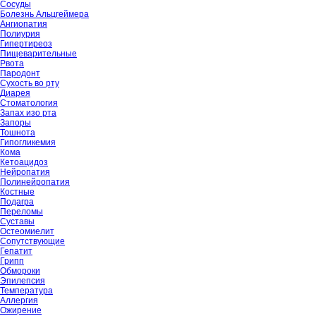
Сосуды
Болезнь Альцгеймера
Ангиопатия
Полиурия
Гипертиреоз
Пищеварительные
Рвота
Пародонт
Сухость во рту
Диарея
Стоматология
Запах изо рта
Запоры
Тошнота
Гипогликемия
Кома
Кетоацидоз
Нейропатия
Полинейропатия
Костные
Подагра
Переломы
Суставы
Остеомиелит
Сопутствующие
Гепатит
Грипп
Обмороки
Эпилепсия
Температура
Аллергия
Ожирение