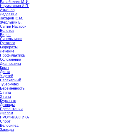
Балаболкин М. И.
Неумывакин И.П.
Ахманов
Дедов И И
Захаров Ю.М.
Жерлыгин Б.
Сытин Настрои
Болотов
Видео
Синельников
Бутакова
Рефераты
Лечение
Профилактика
Осложнения
Диагностика
Комы
Диета
У детей
Несахарный
Туберкулёз
Беременность
1 типа
2 типа
Курсовые
Доклады
Презентации
Диплом
ПРОФИЛАКТИКА
Спорт
Велосипед
Зарядка