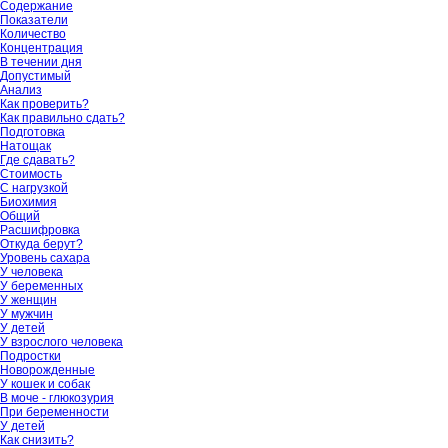
Содержание
Показатели
Количество
Концентрация
В течении дня
Допустимый
Анализ
Как проверить?
Как правильно сдать?
Подготовка
Натощак
Где сдавать?
Стоимость
С нагрузкой
Биохимия
Общий
Расшифровка
Откуда берут?
Уровень сахара
У человека
У беременных
У женщин
У мужчин
У детей
У взрослого человека
Подростки
Новорожденные
У кошек и собак
В моче - глюкозурия
При беременности
У детей
Как снизить?