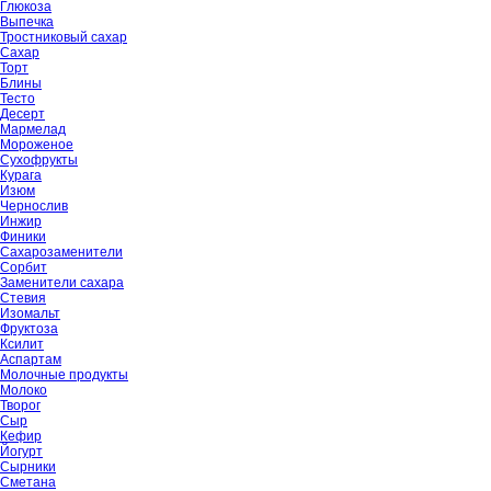
Глюкоза
Выпечка
Тростниковый сахар
Сахар
Торт
Блины
Тесто
Десерт
Мармелад
Мороженое
Сухофрукты
Курага
Изюм
Чернослив
Инжир
Финики
Сахарозаменители
Сорбит
Заменители сахара
Стевия
Изомальт
Фруктоза
Ксилит
Аспартам
Молочные продукты
Молоко
Творог
Сыр
Кефир
Йогурт
Сырники
Сметана