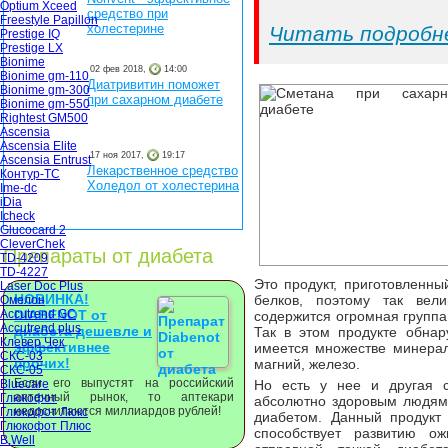
Optium Xceed
средство при
Freestyle Papillon
холестерине
Читать подробн
Prestige IQ
Prestige LX
Bionime
02 фев 2018,
14:00
Bionime gm-110
Диатривитин поможет
Bionime gm-300
при сахарном диабете
Bionime gm-550
Rightest GM500
Ascensia
Ascensia Elite
17 ноя 2017,
19:17
Ascensia Entrust
Лекарственное средство
Контур-ТС
Холедол от холестерина
Ime-dc
iDia
Icheck
Glucocard 2
CleverChek
Препараты от диабета
TD-4209
TD-4227
Это продукт, приготовленны
Laser Doc Plus
НОВИНКА!
белков, поэтому так вел
Омелон
Accutrend GC
DIABENOT от
содержится огромная группа
Accutrend plus
диабета дешевле и
Так в этом продукте обнар
Клевер Чек
эффективнее
имеется множестве минерало
СКС-03
прочих!
магний, железо.
СКС-05
Если его выпустят на российский
Но есть у нее и другая с
Bluecare
аптечный рынок, то аптекари
Глюкофот
абсолютно здоровым людям
недосчитаются миллиардов рублей!
Глюкофот Люкс
диабетом. Данный продукт
Глюкофот Плюс
способствует развитию ож
B.Well