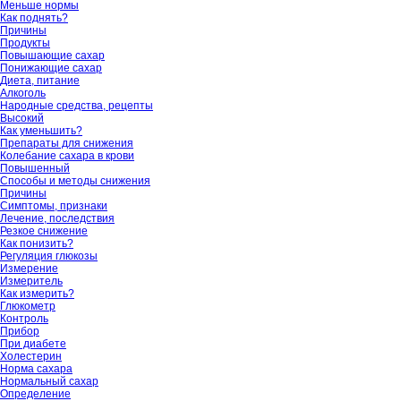
Меньше нормы
Как поднять?
Причины
Продукты
Повышающие сахар
Понижающие сахар
Диета, питание
Алкоголь
Народные средства, рецепты
Высокий
Как уменьшить?
Препараты для снижения
Колебание сахара в крови
Повышенный
Способы и методы снижения
Причины
Симптомы, признаки
Лечение, последствия
Резкое снижение
Как понизить?
Регуляция глюкозы
Измерение
Измеритель
Как измерить?
Глюкометр
Контроль
Прибор
При диабете
Холестерин
Норма сахара
Нормальный сахар
Определение