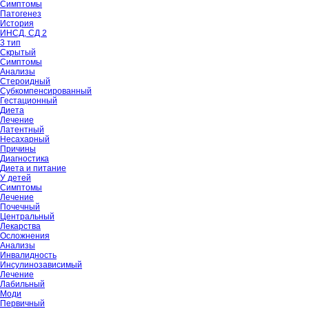
Симптомы
Патогенез
История
ИНСД, СД 2
3 тип
Скрытый
Симптомы
Анализы
Стероидный
Субкомпенсированный
Гестационный
Диета
Лечение
Латентный
Несахарный
Причины
Диагностика
Диета и питание
У детей
Симптомы
Лечение
Почечный
Центральный
Лекарства
Осложнения
Анализы
Инвалидность
Инсулинозависимый
Лечение
Лабильный
Моди
Первичный