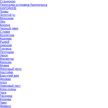
Стационар
Пересадка островков Лангерганса
НАРОДНОЕ
Травы
Золотой ус
Морозник
Лён
Корица
Черный тмин
Стевия
Козлятник
Крапива
Рыжей
Цикорий
Горчица
Петрушка
Укроп
Манжетка
Керосин
Мумиё
Яблочный уксус
Настойки
Барсучий жир
Дрожжи
Алоэ
Лавровый лист
Кора осины
Чага
Гвоздика
Куркума
Тмин
Живица