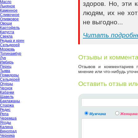
Масло
здоров. Но, эти
Льняное
Каменное
людям, их не хот
Сливочное
Оливковое
не выгодно...
Овощи
Картофель
Капуста
Читать подробн
Свекла
Редька и хрен
Сельдерей
Морковь
Топинамбур
Отзывы и коммент
Лук
Имбирь
Отзывов и комментариев п
Перец
Тыква
мнение или что-нибудь уточн
Помидоры
Сельдерей
Оставить отзыв ил
Огурцы
Чеснок
Кабачки
Щавель
Баклажаны
Спаржа
Редис
Мужчина
Женщина
Репа
Черемша
Ягоды
Калина
Виноград
Черника