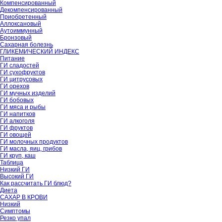
Компенсированный
Декомпенсированный
Приобретенный
Аллоксановый
Аутоиммунный
Бронзовый
Сахарная болезнь
ГЛИКЕМИЧЕСКИЙ ИНДЕКС
Питание
ГИ сладостей
ГИ сухофруктов
ГИ цитрусовых
ГИ орехов
ГИ мучных изделий
ГИ бобовых
ГИ мяса и рыбы
ГИ напитков
ГИ алкоголя
ГИ фруктов
ГИ овощей
ГИ молочных продуктов
ГИ масла, яиц, грибов
ГИ круп, каш
Таблица
Низкий ГИ
Высокий ГИ
Как рассчитать ГИ блюд?
Диета
САХАР В КРОВИ
Низкий
Симптомы
Резко упал