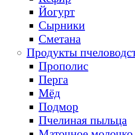
Йогурт
Сырники
Сметана
Продукты пчеловодс
Прополис
Перга
Мёд
Подмор
Пчелиная пыльца
Маточное молочко