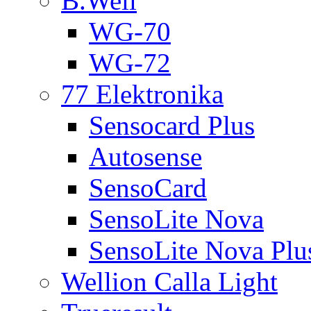
B.Well
WG-70
WG-72
77 Elektronika
Sensocard Plus
Autosense
SensoCard
SensoLite Nova
SensoLite Nova Plu
Wellion Calla Light