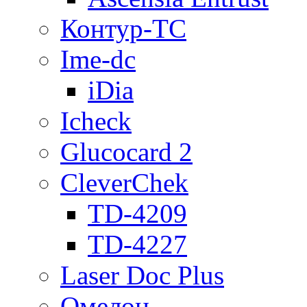
Контур-ТС
Ime-dc
iDia
Icheck
Glucocard 2
CleverChek
TD-4209
TD-4227
Laser Doc Plus
Омелон