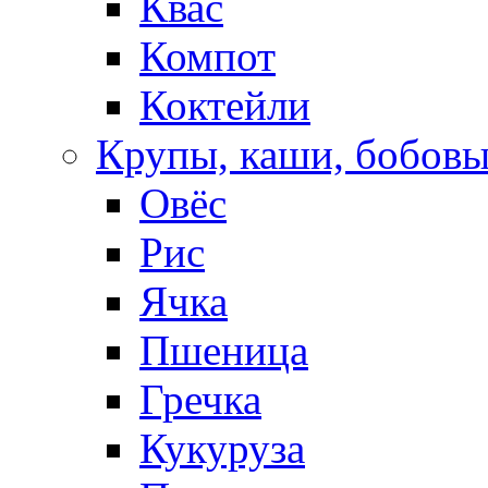
Квас
Компот
Коктейли
Крупы, каши, бобов
Овёс
Рис
Ячка
Пшеница
Гречка
Кукуруза