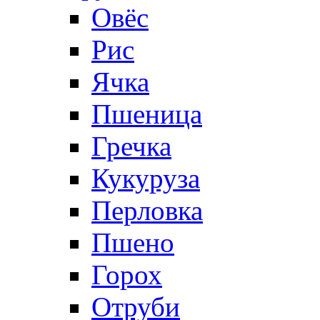
Овёс
Рис
Ячка
Пшеница
Гречка
Кукуруза
Перловка
Пшено
Горох
Отруби