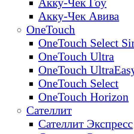
Акку-Чек Гоу
Акку-Чек Авива
OneTouch
OneTouch Select Si
OneTouch Ultra
OneTouch UltraEas
OneTouch Select
OneTouch Horizon
Сателлит
Сателлит Экспресс