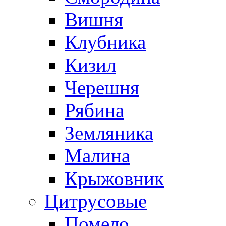
Вишня
Клубника
Кизил
Черешня
Рябина
Земляника
Малина
Крыжовник
Цитрусовые
Помело