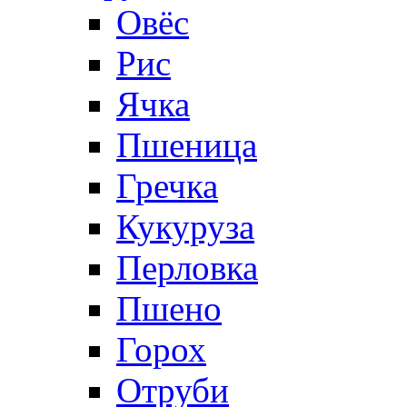
Овёс
Рис
Ячка
Пшеница
Гречка
Кукуруза
Перловка
Пшено
Горох
Отруби