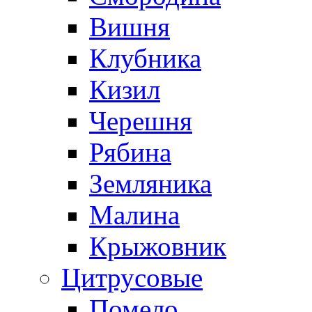
Вишня
Клубника
Кизил
Черешня
Рябина
Земляника
Малина
Крыжовник
Цитрусовые
Помело