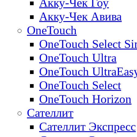
Акку-Чек Гоу
Акку-Чек Авива
OneTouch
OneTouch Select Si
OneTouch Ultra
OneTouch UltraEas
OneTouch Select
OneTouch Horizon
Сателлит
Сателлит Экспресс