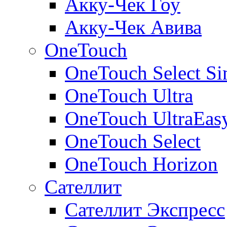
Акку-Чек Гоу
Акку-Чек Авива
OneTouch
OneTouch Select Si
OneTouch Ultra
OneTouch UltraEas
OneTouch Select
OneTouch Horizon
Сателлит
Сателлит Экспресс