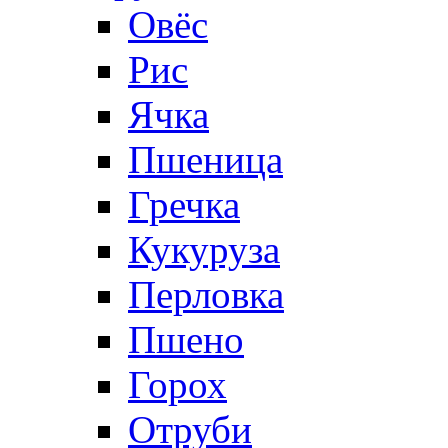
Овёс
Рис
Ячка
Пшеница
Гречка
Кукуруза
Перловка
Пшено
Горох
Отруби